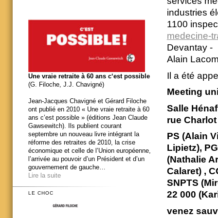
services méd
industries 
1100 inspec
medecine-tra
Devantay -
Alain Laco
Il a été app
Une vraie retraite à 60 ans c‘est possible
(G. Filoche, J.J. Chavigné)
Meeting uni
Jean-Jacques Chavigné et Gérard Filoche
Salle Hénaf
ont publié en 2010 « Une vraie retraite à 60
ans c’est possible » (éditions Jean Claude
rue Charlot
Gawsewitch). Ils publient courant
septembre un nouveau livre intégrant la
PS (Alain V
réforme des retraites de 2010, la crise
Lipietz), P
économique et celle de l’Union européenne,
(Nathalie A
l’arrivée au pouvoir d’un Président et d’un
gouvernement de gauche…
Calaret) , C
Lire la suite
SNPTS (Mire
22 000 (Kar
LE CHOC
venez sauve