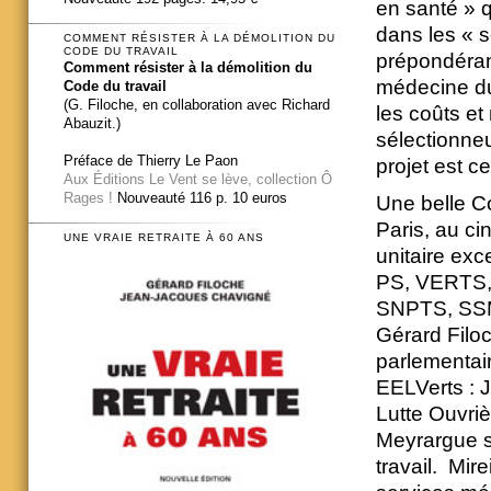
en santé » q
dans les « s
COMMENT RÉSISTER À LA DÉMOLITION DU
CODE DU TRAVAIL
prépondéran
Comment résister à la démolition du
médecine du 
Code du travail
(G. Filoche, en collaboration avec Richard
les coûts et
Abauzit.)
sélectionneu
Préface de Thierry Le Paon
projet est c
Aux Éditions Le Vent se lève, collection Ô
Rages !
Nouveauté 116 p. 10 euros
Une belle Co
Paris, au ci
UNE VRAIE RETRAITE À 60 ANS
unitaire exc
PS, VERTS,
SNPTS, SSMT
Gérard Filo
parlementai
EELVerts :
Lutte Ouvriè
Meyrargue s
travail. Mi