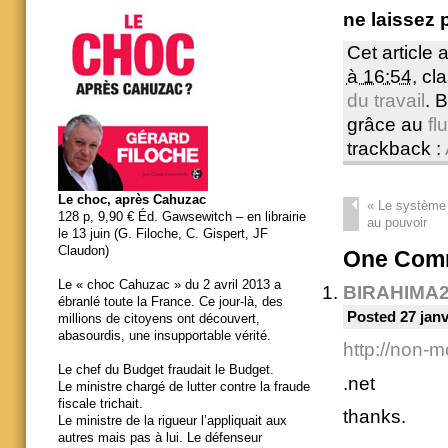
ne laissez 
Cet article 
à 16:54
, c
du travail
. 
grâce au
fl
trackback :
Le choc, après Cahuzac
«
Le système B
128 p, 9,90 € Éd. Gawsewitch – en librairie
au pouvoir
le 13 juin (G. Filoche, C. Gispert, JF
Claudon)
One
Comm
Le « choc Cahuzac » du 2 avril 2013 a
BIRAHIMA
ébranlé toute la France. Ce jour-là, des
Posted 27 janv
millions de citoyens ont découvert,
abasourdis, une insupportable vérité.
http://non-m
Le chef du Budget fraudait le Budget.
.net
Le ministre chargé de lutter contre la fraude
fiscale trichait.
thanks.
Le ministre de la rigueur l’appliquait aux
autres mais pas à lui. Le défenseur