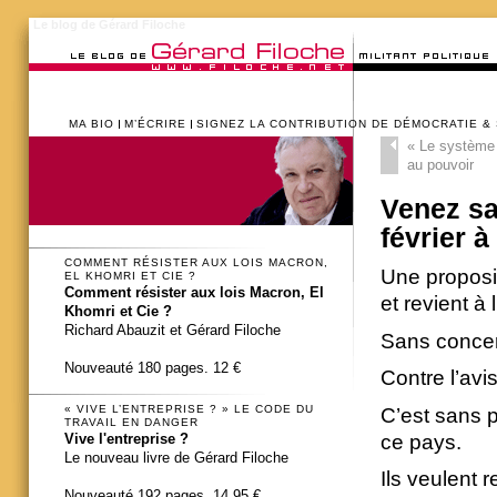
Le blog de Gérard Filoche
MA BIO
M’ÉCRIRE
SIGNEZ LA CONTRIBUTION DE DÉMOCRATIE &
«
Le système B
au pouvoir
Venez sa
février à
COMMENT RÉSISTER AUX LOIS MACRON,
Une proposit
EL KHOMRI ET CIE ?
Comment résister aux lois Macron, El
et revient à
Khomri et Cie ?
Richard Abauzit et Gérard Filoche
Sans concer
Nouveauté 180 pages. 12 €
Contre l’avi
« VIVE L’ENTREPRISE ? » LE CODE DU
C’est sans p
TRAVAIL EN DANGER
Vive l'entreprise ?
ce pays.
Le nouveau livre de Gérard Filoche
Ils veulent 
Nouveauté 192 pages. 14,95 €