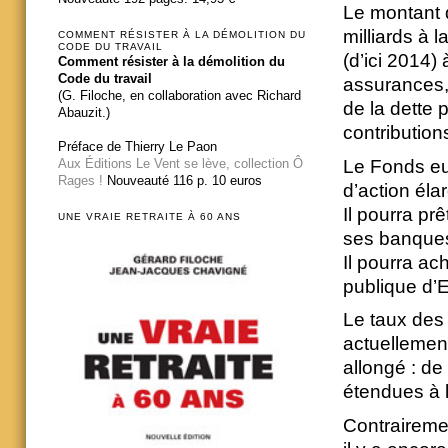
Le montant d
milliards à 
COMMENT RÉSISTER À LA DÉMOLITION DU
CODE DU TRAVAIL
(d’ici 2014)
Comment résister à la démolition du
Code du travail
assurances, 
(G. Filoche, en collaboration avec Richard
de la dette 
Abauzit.)
contribution
Préface de Thierry Le Paon
Le Fonds eu
Aux Éditions Le Vent se lève, collection Ô
Rages !
Nouveauté 116 p. 10 euros
d’action élar
Il pourra pr
UNE VRAIE RETRAITE À 60 ANS
ses banque
Il pourra ach
publique d’E
Le taux des 
actuellemen
allongé : de
étendues à l
Contrairemen