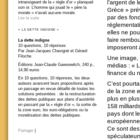
l’argent de 
intransigeant de la « règle d’or » planquait
son or. L’homme qui jouait le « père la
Grèce » prév
morale » n’avait aucune morale.
par des fon
Lire la suite
réglementat
« LA DETTE INDIGNE »
elles ne pou
faire rembou
La dette indigne
10 questions, 10 réponses
imposeront à
Par Jean-Jacques Chavigné et Gérard
Filoche.
Une image, a
Éditions Jean-Claude Gawsewitch, 240 p.,
médias : « 
14,90 euros
finance du n
En 10 questions, 10 réponses, les deux
C’est pourta
auteurs avancent leurs propositions après
un passage en revue détaillé de toutes les
de la zone e
solutions présentées : de la restructuration
plus en plus
des dettes publiques aux plans d’austérité
en passant par la « règle d’or », la sortie de
158 milliard
la zone euro, les euro-obligations ou la
pays dont l
monétisation des dettes publiques.
européenne
Ce sont des 
Partager
|
spéculateur