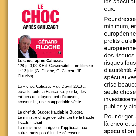
les spécula
eux.
Pour dresser
minimum, en 
européenne e
profits qu’e
européennes
des risques
Le choc, après Cahuzac
risques fous
128 p, 9,90 € Éd. Gawsewitch – en librairie
d’austérité. 
le 13 juin (G. Filoche, C. Gispert, JF
Claudon)
spéculative
crise beauc
Le « choc Cahuzac » du 2 avril 2013 a
seule chose 
ébranlé toute la France. Ce jour-là, des
millions de citoyens ont découvert,
investisseme
abasourdis, une insupportable vérité.
publics y ai
Le chef du Budget fraudait le Budget.
Pour ériger 
Le ministre chargé de lutter contre la fraude
fiscale trichait.
là encore, s
Le ministre de la rigueur l’appliquait aux
spéculation
autres mais pas à lui. Le défenseur