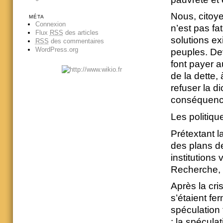
Nous, citoye
MÉTA
Connexion
n’est pas fa
Flux
RSS
des articles
solutions ex
RSS
des commentaires
WordPress.org
peuples. De
font payer a
de la dette,
refuser la di
conséquence
Les politiq
Prétextant l
des plans d
institutions
Recherche, 
Après la cri
s’étaient fe
spéculation 
: la spécul