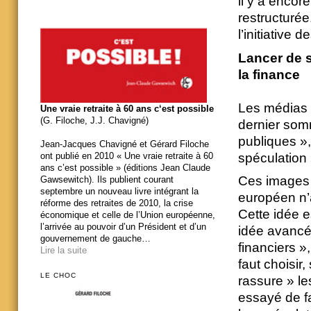
il y a encor
restructurée
l’initiative 
Lancer de s
la finance
Les médias 
Une vraie retraite à 60 ans c‘est possible
(G. Filoche, J.J. Chavigné)
dernier som
publiques »,
Jean-Jacques Chavigné et Gérard Filoche
spéculation
ont publié en 2010 « Une vraie retraite à 60
ans c’est possible » (éditions Jean Claude
Ces images 
Gawsewitch). Ils publient courant
septembre un nouveau livre intégrant la
européen n’a
réforme des retraites de 2010, la crise
Cette idée e
économique et celle de l’Union européenne,
l’arrivée au pouvoir d’un Président et d’un
idée avancé
gouvernement de gauche…
financiers »
Lire la suite
faut choisir
LE CHOC
rassure » le
essayé de fa