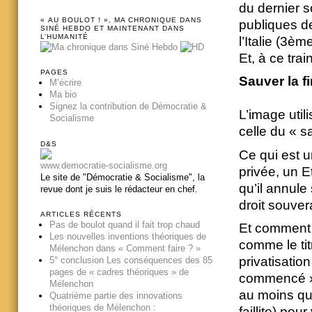
du dernier s
« AU BOULOT ! », MA CHRONIQUE DANS
publiques d
SINÉ HEBDO ET MAINTENANT DANS
L’HUMANITÉ
l’Italie (3è
Et, à ce trai
PAGES
Sauver la f
M’écrire
Ma bio
Signez la contribution de Démocratie &
L’image util
Socialisme
celle du « sa
D&S
Ce qui est u
www.democratie-socialisme.org
privée, un Eta
Le site de "Démocratie & Socialisme", la
qu’il annule
revue dont je suis le rédacteur en chef.
droit souver
ARTICLES RÉCENTS
Pas de boulot quand il fait trop chaud
Et comment p
Les nouvelles inventions théoriques de
comme le tit
Mélenchon dans « Comment faire ? »
privatisatio
5° conclusion Les conséquences des 85
pages de « cadres théoriques » de
commencé » 
Mélenchon
au moins qu’
Quatrième partie des innovations
théoriques de Mélenchon :
faillite) pou