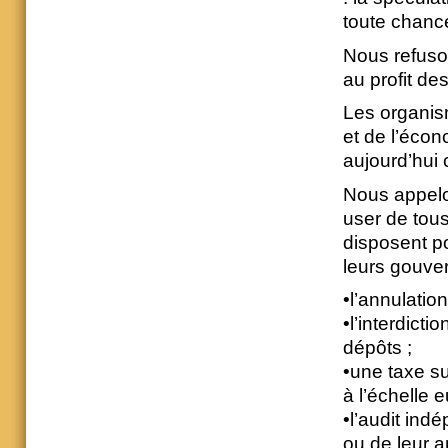
toute chanc
Nous refuson
au profit de
Les organism
et de l’écon
aujourd’hui
Nous appelo
user de tous
disposent p
leurs gouve
•l’annulation
•l’interdict
dépôts ;
•une taxe su
à l’échelle 
•l’audit ind
ou de leur a