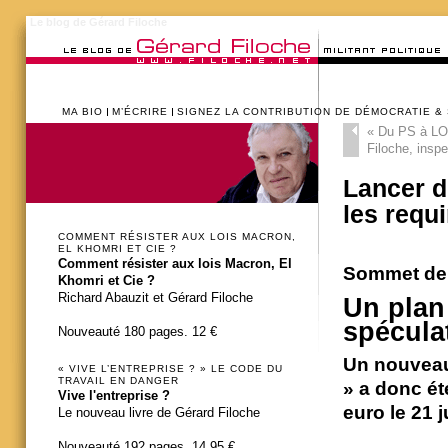
Le blog de Gérard Filoche
MA BIO
M’ÉCRIRE
SIGNEZ LA CONTRIBUTION DE DÉMOCRATIE &
«
Du PS à LO,
Filoche, inspe
Lancer d
les requi
COMMENT RÉSISTER AUX LOIS MACRON,
EL KHOMRI ET CIE ?
Comment résister aux lois Macron, El
Sommet de l
Khomri et Cie ?
Richard Abauzit et Gérard Filoche
Un plan 
spécula
Nouveauté 180 pages. 12 €
Un nouveau 
« VIVE L’ENTREPRISE ? » LE CODE DU
TRAVAIL EN DANGER
» a donc ét
Vive l'entreprise ?
euro le 21 j
Le nouveau livre de Gérard Filoche
Nouveauté 192 pages. 14,95 €