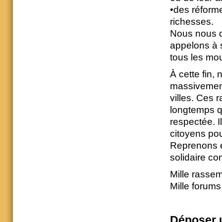
•des réforme
richesses.
Nous nous d
appelons à 
tous les mo
À cette fin
massivement
villes. Ces
longtemps q
respectée. I
citoyens po
Reprenons en
solidaire con
Mille rasse
Mille forums
Déposer 