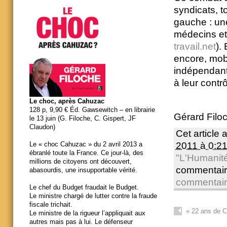
syndicats, t
gauche : un
médecins et 
travail.net
).
encore, mobi
indépendant
à leur contrô
Le choc, après Cahuzac
128 p, 9,90 € Éd. Gawsewitch – en librairie
Gérard Filo
le 13 juin (G. Filoche, C. Gispert, JF
Claudon)
Cet article 
2011 à 0:2
Le « choc Cahuzac » du 2 avril 2013 a
ébranlé toute la France. Ce jour-là, des
"L'Humanit
millions de citoyens ont découvert,
commentair
abasourdis, une insupportable vérité.
commentai
Le chef du Budget fraudait le Budget.
Le ministre chargé de lutter contre la fraude
fiscale trichait.
«
22 ans de
Le ministre de la rigueur l’appliquait aux
autres mais pas à lui. Le défenseur