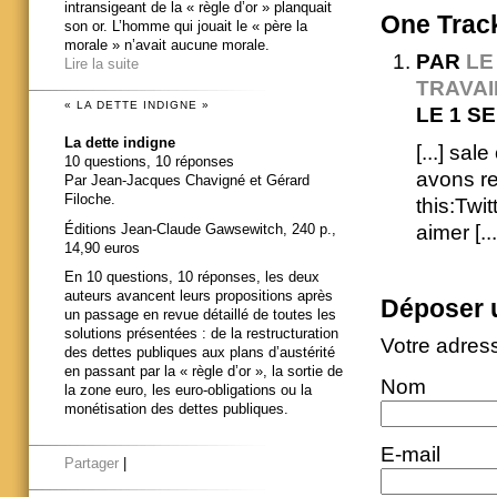
intransigeant de la « règle d’or » planquait
One
Trac
son or. L’homme qui jouait le « père la
morale » n’avait aucune morale.
PAR
LE
Lire la suite
TRAVAI
« LA DETTE INDIGNE »
LE 1 S
La dette indigne
[...] sa
10 questions, 10 réponses
avons r
Par Jean-Jacques Chavigné et Gérard
Filoche.
this:Twi
aimer [...
Éditions Jean-Claude Gawsewitch, 240 p.,
14,90 euros
En 10 questions, 10 réponses, les deux
auteurs avancent leurs propositions après
Déposer 
un passage en revue détaillé de toutes les
solutions présentées : de la restructuration
Votre adres
des dettes publiques aux plans d’austérité
en passant par la « règle d’or », la sortie de
Nom
la zone euro, les euro-obligations ou la
monétisation des dettes publiques.
E-mail
Partager
|