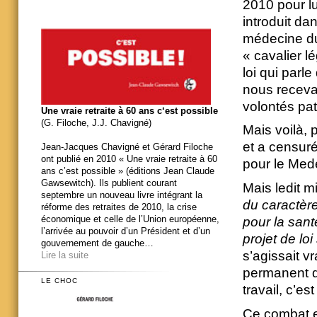
2010 pour lu
introduit dan
médecine du
« cavalier lé
loi qui parl
nous recevan
volontés pat
Une vraie retraite à 60 ans c‘est possible
(G. Filoche, J.J. Chavigné)
Mais voilà, 
et a censuré
Jean-Jacques Chavigné et Gérard Filoche
ont publié en 2010 « Une vraie retraite à 60
pour le Mede
ans c’est possible » (éditions Jean Claude
Gawsewitch). Ils publient courant
Mais ledit m
septembre un nouveau livre intégrant la
du caractère
réforme des retraites de 2010, la crise
économique et celle de l’Union européenne,
pour la santé
l’arrivée au pouvoir d’un Président et d’un
projet de lo
gouvernement de gauche…
s’agissait v
Lire la suite
permanent d
LE CHOC
travail, c’es
Ce combat e