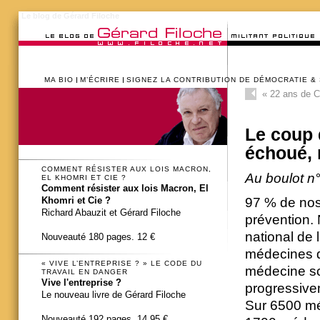
Le blog de Gérard Filoche
MA BIO
M’ÉCRIRE
SIGNEZ LA CONTRIBUTION DE DÉMOCRATIE &
«
22 ans de
Le coup 
échoué, 
COMMENT RÉSISTER AUX LOIS MACRON,
Au boulot n
EL KHOMRI ET CIE ?
Comment résister aux lois Macron, El
97 % de nos 
Khomri et Cie ?
Richard Abauzit et Gérard Filoche
prévention.
national de
Nouveauté 180 pages. 12 €
médecines de
« VIVE L’ENTREPRISE ? » LE CODE DU
médecine sco
TRAVAIL EN DANGER
Vive l'entreprise ?
progressivem
Le nouveau livre de Gérard Filoche
Sur 6500 mé
Nouveauté 192 pages. 14,95 €