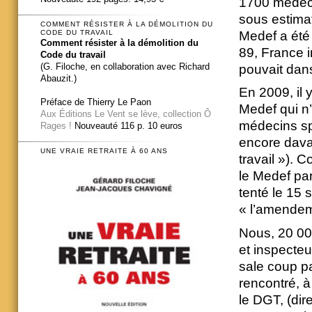
1700 médecin
sous estimat
COMMENT RÉSISTER À LA DÉMOLITION DU
Medef a été
CODE DU TRAVAIL
Comment résister à la démolition du
89, France in
Code du travail
(G. Filoche, en collaboration avec Richard
pouvait dans
Abauzit.)
En 2009, il 
Préface de Thierry Le Paon
Medef qui n’
Aux Éditions Le Vent se lève, collection Ô
médecins spé
Rages !
Nouveauté 116 p. 10 euros
encore dava
UNE VRAIE RETRAITE À 60 ANS
travail »).
le Medef pa
tenté le 15 
« l’amendeme
Nous, 20 00
et inspecteu
sale coup p
rencontré, à
le DGT, (dir