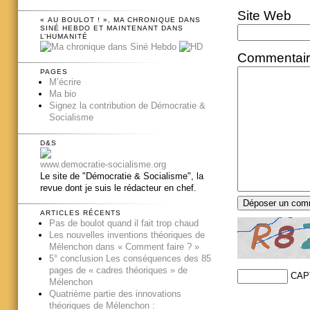
Site Web
« AU BOULOT ! », MA CHRONIQUE DANS
SINÉ HEBDO ET MAINTENANT DANS
L’HUMANITÉ
Commentai
PAGES
M’écrire
Ma bio
Signez la contribution de Démocratie &
Socialisme
D&S
www.democratie-socialisme.org
Le site de "Démocratie & Socialisme", la
revue dont je suis le rédacteur en chef.
ARTICLES RÉCENTS
Pas de boulot quand il fait trop chaud
Les nouvelles inventions théoriques de
Mélenchon dans « Comment faire ? »
5° conclusion Les conséquences des 85
pages de « cadres théoriques » de
CAP
Mélenchon
Quatrième partie des innovations
théoriques de Mélenchon :