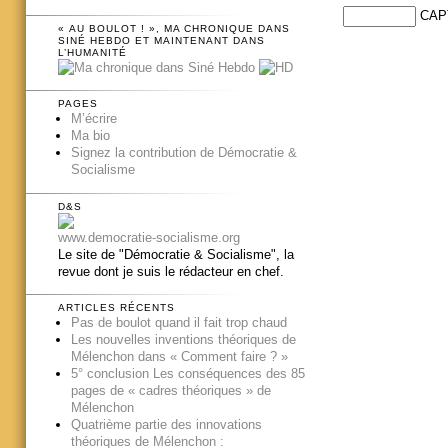
CAP
« AU BOULOT ! », MA CHRONIQUE DANS
SINÉ HEBDO ET MAINTENANT DANS
L’HUMANITÉ
PAGES
M’écrire
Ma bio
Signez la contribution de Démocratie &
Socialisme
D&S
www.democratie-socialisme.org
Le site de "Démocratie & Socialisme", la
revue dont je suis le rédacteur en chef.
ARTICLES RÉCENTS
Pas de boulot quand il fait trop chaud
Les nouvelles inventions théoriques de
Mélenchon dans « Comment faire ? »
5° conclusion Les conséquences des 85
pages de « cadres théoriques » de
Mélenchon
Quatrième partie des innovations
théoriques de Mélenchon :