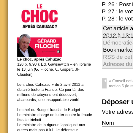
P. 26 : Post
P. 27 : le 
P. 28 : le v
Cet article 
2012 à 13:
Démocratie
Bookmarke
RSS de cet 
Le choc, après Cahuzac
Adresse du
128 p, 9,90 € Éd. Gawsewitch – en librairie
le 13 juin (G. Filoche, C. Gispert, JF
Claudon)
«
Conseil nati
Le « choc Cahuzac » du 2 avril 2013 a
motion 6 (le r
ébranlé toute la France. Ce jour-là, des
millions de citoyens ont découvert,
abasourdis, une insupportable vérité.
Déposer 
Le chef du Budget fraudait le Budget.
Votre adres
Le ministre chargé de lutter contre la fraude
fiscale trichait.
Nom
Le ministre de la rigueur l’appliquait aux
autres mais pas à lui. Le défenseur