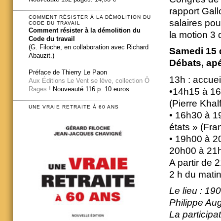
rapport Gall
COMMENT RÉSISTER À LA DÉMOLITION DU
salaires pou
CODE DU TRAVAIL
Comment résister à la démolition du
la motion 3
Code du travail
(G. Filoche, en collaboration avec Richard
Samedi 15 
Abauzit.)
Débats, apér
Préface de Thierry Le Paon
13h : accuei
Aux Éditions Le Vent se lève, collection Ô
Rages !
Nouveauté 116 p. 10 euros
•14h15 à 16h
(Pierre Khal
UNE VRAIE RETRAITE À 60 ANS
• 16h30 à 1
états » (Fr
• 19h00 à 20
20h00 à 21h
A partir de 2
2 h du mati
Le lieu : 1
Philippe Au
La participat