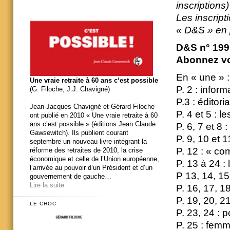
inscriptions)
Les inscript
« D&S » en 
D&S n° 199 
Abonnez vo
En « une » :
Une vraie retraite à 60 ans c‘est possible
P. 2 : infor
(G. Filoche, J.J. Chavigné)
P.3 : éditori
Jean-Jacques Chavigné et Gérard Filoche
P. 4 et 5 : 
ont publié en 2010 « Une vraie retraite à 60
ans c’est possible » (éditions Jean Claude
P. 6, 7 et 8
Gawsewitch). Ils publient courant
P. 9, 10 et 1
septembre un nouveau livre intégrant la
P. 12 : « co
réforme des retraites de 2010, la crise
économique et celle de l’Union européenne,
P. 13 à 24 :
l’arrivée au pouvoir d’un Président et d’un
P 13, 14, 15
gouvernement de gauche…
Lire la suite
P. 16, 17, 18
P. 19, 20, 2
LE CHOC
P. 23, 24 : 
P. 25 : fem