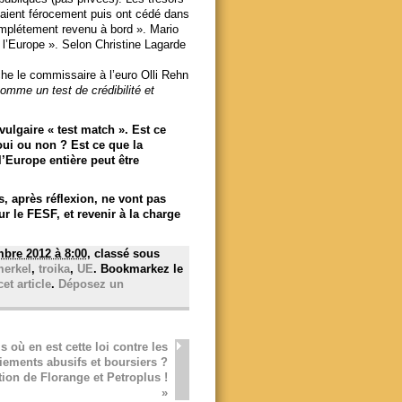
aient férocement puis ont cédé dans
omplétement revenu à bord ». Mario
 l’Europe ». Selon Christine Lagarde
âche le commissaire à l’euro Olli Rehn
comme un test de crédibilité et
 vulgaire « test match ». Est ce
 oui ou non ? Est ce que la
l’Europe entière peut être
s, après réflexion, ne vont pas
ur le FESF, et revenir à la charge
bre 2012 à 8:00
, classé sous
erkel
,
troika
,
UE
. Bookmarkez le
et article
.
Déposez un
s où en est cette loi contre les
iements abusifs et boursiers ?
tion de Florange et Petroplus !
»