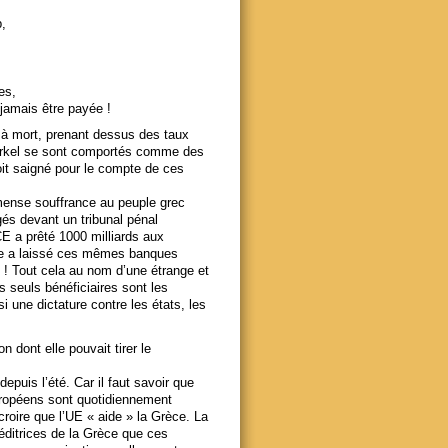
,
es,
 jamais être payée !
 à mort, prenant dessus des taux
Merkel se sont comportés comme des
oit saigné pour le compte de ces
mmense souffrance au peuple grec
gés devant un tribunal pénal
E a prêté 1000 milliards aux
le a laissé ces mêmes banques
 ! Tout cela au nom d’une étrange et
es seuls bénéficiaires sont les
i une dictature contre les états, les
 dont elle pouvait tirer le
epuis l’été. Car il faut savoir que
uropéens sont quotidiennement
croire que l’UE « aide » la Grèce. La
éditrices de la Grèce que ces