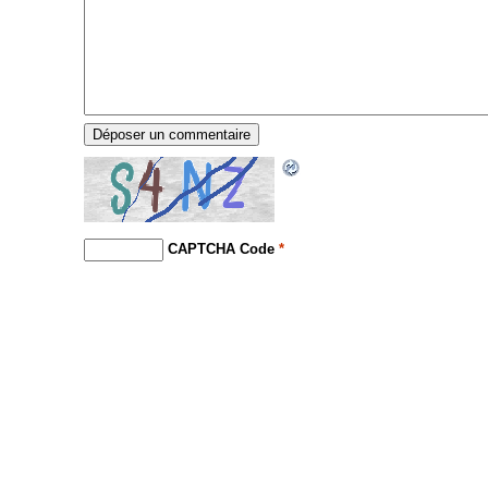
CAPTCHA Code
*