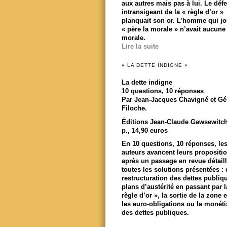
aux autres mais pas à lui. Le déf
intransigeant de la « règle d’or »
planquait son or. L’homme qui jou
« père la morale » n’avait aucune
morale.
Lire la suite
« LA DETTE INDIGNE »
La dette indigne
10 questions, 10 réponses
Par Jean-Jacques Chavigné et Gé
Filoche.
Éditions Jean-Claude Gawsewitch
p., 14,90 euros
En 10 questions, 10 réponses, le
auteurs avancent leurs propositi
après un passage en revue détail
toutes les solutions présentées : 
restructuration des dettes publiq
plans d’austérité en passant par l
règle d’or », la sortie de la zone 
les euro-obligations ou la monéti
des dettes publiques.