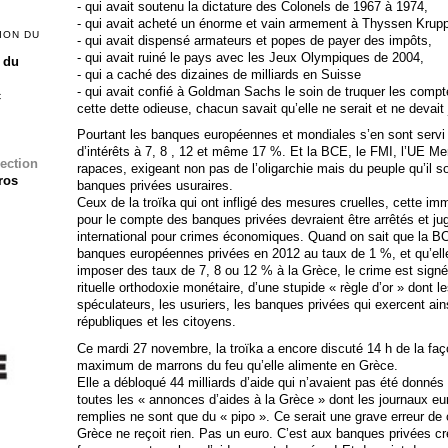
- qui avait soutenu la dictature des Colonels de 1967 à 1974,
- qui avait acheté un énorme et vain armement à Thyssen Krupp
ION DU
- qui avait dispensé armateurs et popes de payer des impôts,
- qui avait ruiné le pays avec les Jeux Olympiques de 2004,
 du
- qui a caché des dizaines de milliards en Suisse
- qui avait confié à Goldman Sachs le soin de truquer les compt
c
cette dette odieuse, chacun savait qu’elle ne serait et ne devait
Pourtant les banques européennes et mondiales s’en sont servi
d’intérêts à 7, 8 , 12 et même 17 %. Et la BCE, le FMI, l’UE 
lection
rapaces, exigeant non pas de l’oligarchie mais du peuple qu’il s
ros
banques privées usuraires.
Ceux de la troïka qui ont infligé des mesures cruelles, cette i
pour le compte des banques privées devraient être arrêtés et ju
international pour crimes économiques. Quand on sait que la BC
banques européennes privées en 2012 au taux de 1 %, et qu’el
imposer des taux de 7, 8 ou 12 % à la Grèce, le crime est signé
rituelle orthodoxie monétaire, d’une stupide « règle d’or » dont l
spéculateurs, les usuriers, les banques privées qui exercent ains
républiques et les citoyens.
Ce mardi 27 novembre, la troïka a encore discuté 14 h de la façon
maximum de marrons du feu qu’elle alimente en Grèce.
Elle a débloqué 44 milliards d’aide qui n’avaient pas été donnés d
toutes les « annonces d’aides à la Grèce » dont les journaux e
remplies ne sont que du « pipo ». Ce serait une grave erreur de 
Grèce ne reçoit rien. Pas un euro. C’est aux banques privées cr