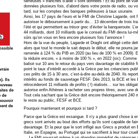
fameuses « tranches d’aide » sont données ! Et du point de vue
données plusieurs fois, d’abord dans votre poste de radio, ou vot
tard, sur les comptes des banques prêteuses à taux usuraire.
Ainsi, les 17 pays de l’euro et le FMI de Christine Lagarde, ont 
autoriser le déboursement à partir du… 13 décembre de trois t
l’été et qui permettent au trésor grec d’éviter la banqueroute. L’e
44 milliards, dont 10 milliards que le conseil du FMI devra lui
sûrs qu’on vous en fera encore plusieurs fois l’annonce !
Hors de la vue du peuple, Lagarde et Draghi ont allégé cette dette 
alors que tout le monde le sait depuis le début, elle ne pourra ja
possible
ramenée à 124 % du PIB en 2020 (au lieu de 100 % en 2009). E
la réduire encore, « à moins de 100 % », en 2022 (sic). Comme l’
balisé sur 10 ans le retour du pays vers davantage de stabilité f
point le taux d’intérêt accordé à la Grèce par les créanciers pub
vraie
ces prêts de 15 à 30 ans, c’est-à-dire au-delà de 2040. Ils repo
intérêts au fonds de sauvetage FESF. Dès 2013, la BCE et les 
. Ils
rétrocéderont 11 milliards de profits ( !) réalisés… sur les oblig
ouveau
autorise enfin Athènes à racheter ses propres titres, avec une 
aites de
Tout cela sachant que la Grèce doit encore théoriquement 240 mil
e de
le reste au public, FESF et BCE.
pouvoir
ment de
Pourquoi maintenant et pourquoi si tard ?
Parce que la Grèce est exsangue. Il n’y a plus grand chose à en
grecs sont arrivés au bout des efforts qu’ils sont capable de fair
davantage. Et la peur que le sort infligé aux Grecs a produit en 
Italie, en Espagne, au Portugal qui se sacrifient à leur tour cr
… Le FMI poussait même à un abandon immédiat de créances pu