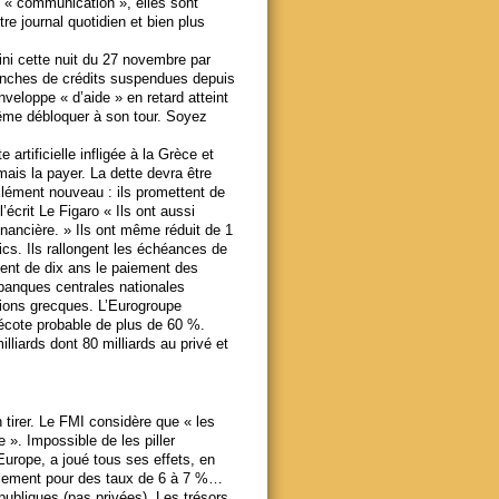
 « communication », elles sont
re journal quotidien et bien plus
fini cette nuit du 27 novembre par
ranches de crédits suspendues depuis
nveloppe « d’aide » en retard atteint
-même débloquer à son tour. Soyez
artificielle infligée à la Grèce et
mais la payer. La dette devra être
lément nouveau : ils promettent de
écrit Le Figaro « Ils ont aussi
inancière. » Ils ont même réduit de 1
lics. Ils rallongent les échéances de
rtent de dix ans le paiement des
banques centrales nationales
ations grecques. L’Eurogroupe
décote probable de plus de 60 %.
liards dont 80 milliards au privé et
 tirer. Le FMI considère que « les
e ». Impossible de les piller
Europe, a joué tous ses effets, en
uellement pour des taux de 6 à 7 %…
bliques (pas privées). Les trésors