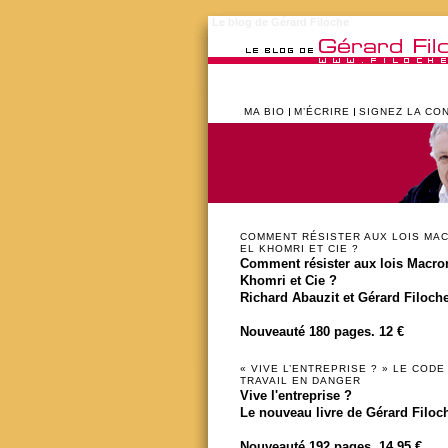
Le blog de Gérard Filoche
MA BIO
M’ÉCRIRE
SIGNEZ LA CO
COMMENT RÉSISTER AUX LOIS MA
EL KHOMRI ET CIE ?
Comment résister aux lois Macron
Khomri et Cie ?
Richard Abauzit et Gérard Filoch
Nouveauté 180 pages. 12 €
« VIVE L’ENTREPRISE ? » LE CODE
TRAVAIL EN DANGER
Vive l'entreprise ?
Le nouveau livre de Gérard Filoc
Nouveauté 192 pages. 14,95 €