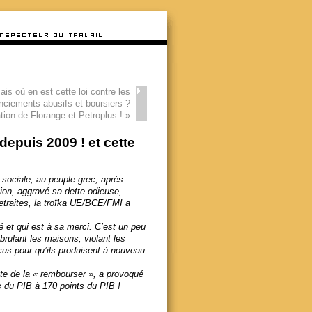
ais où en est cette loi contre les
enciements abusifs et boursiers ?
ation de Florange et Petroplus !
»
depuis 2009 ! et cette
n sociale, au peuple grec, après
tion, aggravé sa dette odieuse,
 retraites, la troïka UE/BCE/FMI a
 et qui est à sa merci. C’est un peu
rulant les maisons, violant les
cus pour qu’ils produisent à nouveau
exte de la « rembourser », a provoqué
ts du PIB à 170 points du PIB !