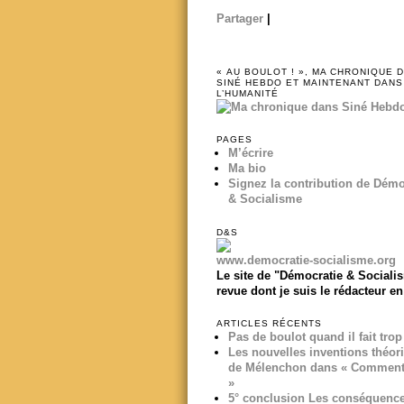
Partager
|
« AU BOULOT ! », MA CHRONIQUE 
SINÉ HEBDO ET MAINTENANT DANS
L’HUMANITÉ
PAGES
M’écrire
Ma bio
Signez la contribution de Démo
& Socialisme
D&S
www.democratie-socialisme.org
Le site de "Démocratie & Socialis
revue dont je suis le rédacteur en
ARTICLES RÉCENTS
Pas de boulot quand il fait tro
Les nouvelles inventions théor
de Mélenchon dans « Comment 
»
5° conclusion Les conséquenc