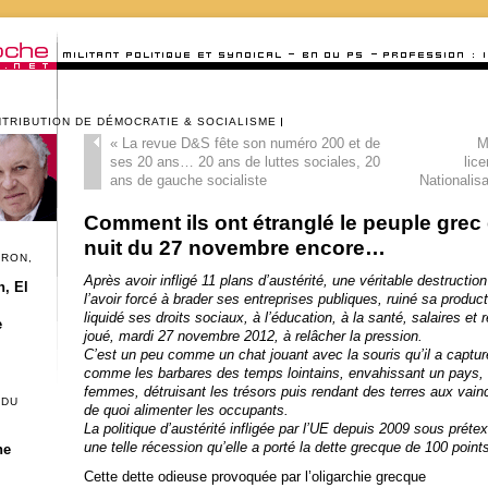
NTRIBUTION DE DÉMOCRATIE & SOCIALISME
«
La revue D&S fête son numéro 200 et de
M
ses 20 ans… 20 ans de luttes sociales, 20
lic
ans de gauche socialiste
Nationalis
Comment ils ont étranglé le peuple grec 
nuit du 27 novembre encore…
CRON,
Après avoir infligé 11 plans d’austérité, une véritable destructio
, El
l’avoir forcé à brader ses entreprises publiques, ruiné sa produc
liquidé ses droits sociaux, à l’éducation, à la santé, salaires et
e
joué, mardi 27 novembre 2012, à relâcher la pression.
C’est un peu comme un chat jouant avec la souris qu’il a capturé
comme les barbares des temps lointains, envahissant un pays, b
femmes, détruisant les trésors puis rendant des terres aux vain
 DU
de quoi alimenter les occupants.
La politique d’austérité infligée par l’UE depuis 2009 sous prét
une telle récession qu’elle a porté la dette grecque de 100 poin
he
Cette dette odieuse provoquée par l’oligarchie grecque