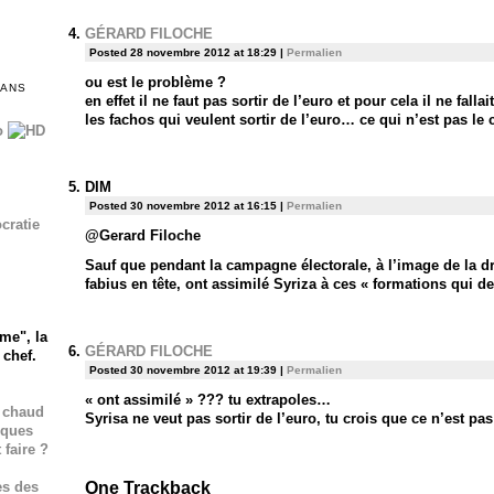
GÉRARD FILOCHE
Posted 28 novembre 2012 at 18:29
|
Permalien
ou est le problème ?
DANS
en effet il ne faut pas sortir de l’euro et pour cela il ne fall
les fachos qui veulent sortir de l’euro… ce qui n’est pas le 
DIM
Posted 30 novembre 2012 at 16:15
|
Permalien
cratie
@Gerard Filoche
Sauf que pendant la campagne électorale, à l’image de la dr
fabius en tête, ont assimilé Syriza à ces « formations qui de f
me", la
GÉRARD FILOCHE
 chef.
Posted 30 novembre 2012 at 19:39
|
Permalien
« ont assimilé » ??? tu extrapoles…
p chaud
Syrisa ne veut pas sortir de l’euro, tu crois que ce n’est pa
iques
faire ?
One
Trackback
es des