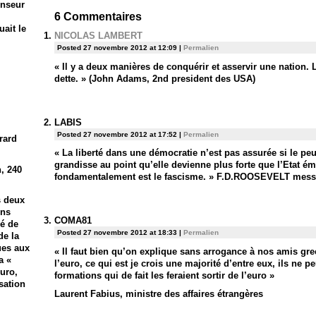
enseur
6
Commentaires
ait le
NICOLAS LAMBERT
Posted 27 novembre 2012 at 12:09
|
Permalien
« Il y a deux manières de conquérir et asservir une nation. L
dette. » (John Adams, 2nd president des USA)
LABIS
Posted 27 novembre 2012 at 17:52
|
Permalien
rard
« La liberté dans une démocratie n’est pas assurée si le peu
grandisse au point qu’elle devienne plus forte que l’Etat é
, 240
fondamentalement est le fascisme. » F.D.ROOSEVELT mess
s deux
ons
COMA81
lé de
Posted 27 novembre 2012 at 18:33
|
Permalien
de la
ues aux
« Il faut bien qu’on explique sans arrogance à nos amis grec
a «
l’euro, ce qui est je crois une majorité d’entre eux, ils ne
euro,
formations qui de fait les feraient sortir de l’euro »
sation
Laurent Fabius, ministre des affaires étrangères