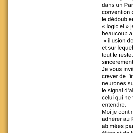
dans un Part
convention 
le dédouble
« logiciel »
beaucoup app
» illusion d
et sur leque
tout le res
sincèrement 
Je vous invit
crever de l’
neurones sur
le signal d’
celui qui ne
entendre.
Moi je conti
adhérer au P
abimées par 