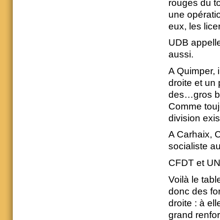
rouges du to
une opératio
eux, les lic
UDB appelle
aussi.
A Quimper, i
droite et un
des…gros br
Comme toujo
division exi
A Carhaix, 
socialiste a
CFDT et UNS
Voilà le tabl
donc des fo
droite : à e
grand renfo