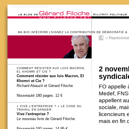
Le blog de Gérard Filoche
MA BIO
M’ÉCRIRE
SIGNEZ LA CONTRIBUTION DE DÉMOCRATIE &
«
Représentati
2 novemb
COMMENT RÉSISTER AUX LOIS MACRON,
EL KHOMRI ET CIE ?
syndical
Comment résister aux lois Macron, El
Khomri et Cie ?
FO appelle 
Richard Abauzit et Gérard Filoche
Medef, FNSE
Nouveauté 180 pages. 12 €
appellent au
sociale, mai
« VIVE L’ENTREPRISE ? » LE CODE DU
TRAVAIL EN DANGER
licencieurs
Vive l'entreprise ?
Le nouveau livre de Gérard Filoche
mais en fin
Nouveauté 192 pages. 14,95 €