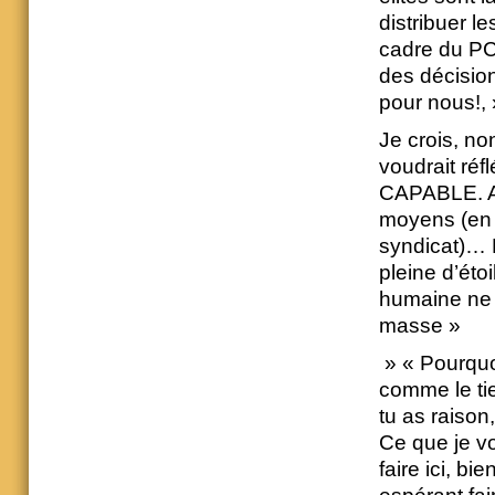
distribuer l
cadre du PC 
des décision
pour nous!,
Je crois, no
voudrait ré
CAPABLE. A p
moyens (en l
syndicat)… 
pleine d’ét
humaine ne p
masse »
» « Pourquoi
comme le ti
tu as raison,
Ce que je vo
faire ici, bi