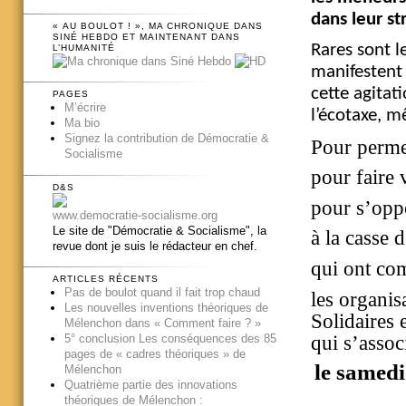
dans leur st
« AU BOULOT ! », MA CHRONIQUE DANS
SINÉ HEBDO ET MAINTENANT DANS
Rares sont l
L’HUMANITÉ
manifestent 
cette agitat
PAGES
M’écrire
l’écotaxe, 
Ma bio
Signez la contribution de Démocratie &
Pour permet
Socialisme
pour faire 
D&S
pour s’oppo
www.democratie-socialisme.org
Le site de "Démocratie & Socialisme", la
à la casse 
revue dont je suis le rédacteur en chef.
qui ont co
ARTICLES RÉCENTS
Pas de boulot quand il fait trop chaud
les organis
Les nouvelles inventions théoriques de
Solidaires 
Mélenchon dans « Comment faire ? »
qui s’associ
5° conclusion Les conséquences des 85
pages de « cadres théoriques » de
le samed
Mélenchon
Quatrième partie des innovations
théoriques de Mélenchon :