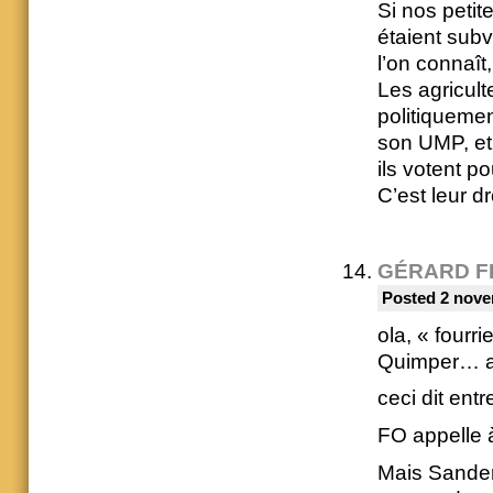
Si nos petit
étaient subv
l’on connaî
Les agricult
politiquemen
son UMP, et 
ils votent po
C’est leur d
GÉRARD F
Posted 2 nove
ola, « fourri
Quimper… a 
ceci dit ent
FO appelle 
Mais Sander