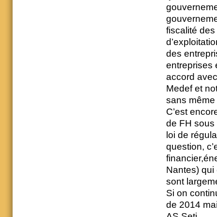
gouvernement
gouvernement
fiscalité de
d’exploitati
des entrepri
entreprises
accord avec
Medef et not
sans même c
C’est enco
de FH sous 
loi de régul
question, c’
financier,én
Nantes) qui 
sont largeme
Si on conti
de 2014 mais
AS Seti