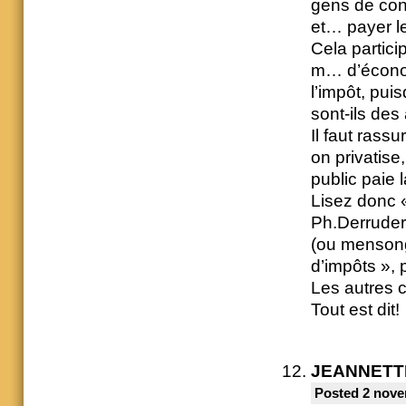
gens de cons
et… payer le
Cela particip
m… d’économ
l’impôt, pui
sont-ils des
Il faut rassu
on privatise
public paie l
Lisez donc 
Ph.Derruder
(ou mensong
d’impôts », 
Les autres c
Tout est dit!
JEANNETT
Posted 2 nove