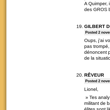
A Quimper, 
des GROS b
GILBERT 
Posted 2 nove
Oups, j’ai v
pas trompé, 
dénoncent p
de la situati
RÊVEUR
Posted 2 nove
Lionel,
» Tes analys
militant de 
élites sont l