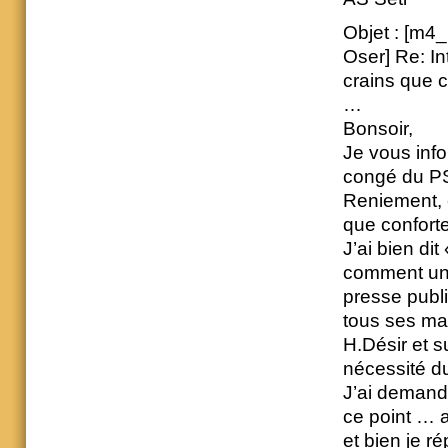
Objet : [m4
Oser] Re: In
crains que c
…
Bonsoir,
Je vous inf
congé du PS
Reniement, e
que conforte
J’ai bien di
comment un 
presse publi
tous ses man
H.Désir et su
nécessité du
J’ai demand
ce point … a
et bien je ré