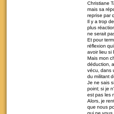
Christiane 
mais sa rép
reprise par 
Il y a trop 
plus réactio
ne serait pas
Et pour term
réflexion qu
avoir lieu s
Mais mon ch
déduction, a
vécu, dans u
du militant 
Je ne sais si
point; si je 
est pas les
Alors, je re
que nous po
qui ne vous 