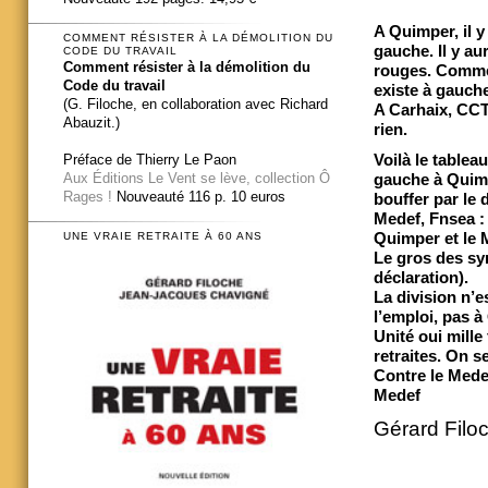
A Quimper, il y
COMMENT RÉSISTER À LA DÉMOLITION DU
gauche. Il y a
CODE DU TRAVAIL
Comment résister à la démolition du
rouges. Comme 
Code du travail
existe à gauche
(G. Filoche, en collaboration avec Richard
A Carhaix, CCT
Abauzit.)
rien.
Voilà le tableau
Préface de Thierry Le Paon
Aux Éditions Le Vent se lève, collection Ô
gauche à Quimpe
Rages !
Nouveauté 116 p. 10 euros
bouffer par le 
Medef, Fnsea : 
Quimper et le 
UNE VRAIE RETRAITE À 60 ANS
Le gros des syn
déclaration).
La division n’e
l’emploi, pas à
Unité oui mille
retraites. On s
Contre le Mede
Medef
Gérard Filo