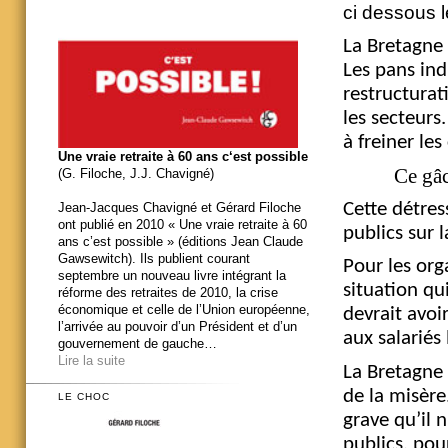
ci dessous 
La Bretagne 
Les pans indu
restructurat
les secteurs
à freiner l
Une vraie retraite à 60 ans c‘est possible
Ce gâ
(G. Filoche, J.J. Chavigné)
Cette détre
Jean-Jacques Chavigné et Gérard Filoche
ont publié en 2010 « Une vraie retraite à 60
publics sur l
ans c’est possible » (éditions Jean Claude
Gawsewitch). Ils publient courant
Pour les org
septembre un nouveau livre intégrant la
situation qu
réforme des retraites de 2010, la crise
économique et celle de l’Union européenne,
devrait avoi
l’arrivée au pouvoir d’un Président et d’un
aux salariés
gouvernement de gauche…
Lire la suite
La Bretagne 
de la misère
LE CHOC
grave qu’il n
publics, pour