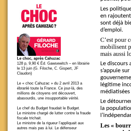
Les politiqu
en rajoutent
sont déjà bi
d’emploi.
C’est pour c
mobilisent p
mais aussi l
Le choc, après Cahuzac
Le discours 
128 p, 9,90 € Éd. Gawsewitch – en librairie
le 13 juin (G. Filoche, C. Gispert, JF
s’appuie sur 
Claudon)
gouvernement
Le « choc Cahuzac » du 2 avril 2013 a
légitime in
ébranlé toute la France. Ce jour-là, des
médiatisée
millions de citoyens ont découvert,
abasourdis, une insupportable vérité.
Le détourne
la population
Le chef du Budget fraudait le Budget.
Le ministre chargé de lutter contre la fraude
l’indépenda
fiscale trichait.
Le ministre de la rigueur l’appliquait aux
Les « bour
autres mais pas à lui. Le défenseur