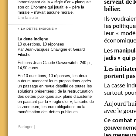
servent de 
intransigeant de la « règle d’or » planquait
son or. L’homme qui jouait le « père la
bélier.
morale » n’avait aucune morale.
Lire la suite
Ils voudraien
les politique
« LA DETTE INDIGNE »
leur « modè
La dette indigne
économique
10 questions, 10 réponses
Par Jean-Jacques Chavigné et Gérard
Les manipula
Filoche.
jadis » qui 
Éditions Jean-Claude Gawsewitch, 240 p.,
Les initiat
14,90 euros
portent pas 
En 10 questions, 10 réponses, les deux
auteurs avancent leurs propositions après
La casse indu
un passage en revue détaillé de toutes les
solutions présentées : de la restructuration
surtout pou
des dettes publiques aux plans d’austérité
en passant par la « règle d’or », la sortie de
Aujourd’hui 
la zone euro, les euro-obligations ou la
avec le gou
monétisation des dettes publiques.
Ce combat n’
Partager
|
gouvernemen
les meneurs 