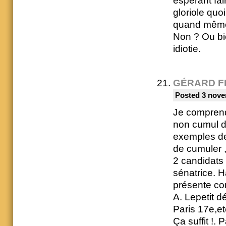
espérant fai
gloriole quo
quand même
Non ? Ou bie
idiotie.
GÉRARD F
Posted 3 nove
Je comprend
non cumul d
exemples de
de cumuler ,
2 candidats 
sénatrice. 
présente co
A. Lepetit 
Paris 17e,et
Ça suffit !. 