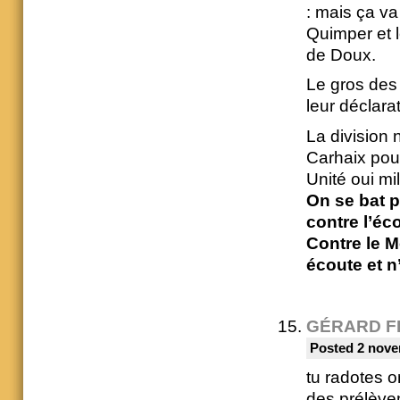
: mais ça va
Quimper et 
de Doux.
Le gros des 
leur déclarat
La division 
Carhaix pour
Unité oui mil
On se bat p
contre l’éc
Contre le M
écoute et n
GÉRARD F
Posted 2 nove
tu radotes o
des prélèvem