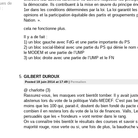
ques de
la démocratie. Ils contribuent à la mise en œuvre du principe én
 :
1er dans les conditions déterminées par la loi. La loi garantit le
opinions et la participation équitable des partis et groupements 
Nation. ».
cela ne fonctionne plus.
Il y a de fait :
1) un bloc gauche avec FdG et une partie importante du PS
2) un bloc social-libéral avec une partie du PS qui dénie le nom 
le MODEM et une partie de l’UMP
3) un bloc droite avec une partie de l’UMP et le FN
GILBERT DUROUX
Posted 18 juin 2014 at 17:49
|
Permalien
@ charlotte (3)
Rassurez-vous, les masques vont bientôt tomber. Il y avait jus
abstenus lors du vote de la politique Valls-MEDEF. C’est pas b
moins que les 100 qui, parait-il, doutent du bien fondé du pacte 
combien il en restera lors du vote de la loi de finances. Valls,
persuadés que les « frondeurs » vont rentrer dans le rang.
On va connaître très bientôt le résultats des courses et savoir s’
majorité rouge, rose verte ou si, une fois de plus, la baudruche 