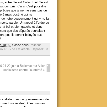
ris, entre Gérard Collomb et Gérard
out compris. Car si c’est pour dire
e précise que je ne me sens pas du
déré mais obstiné qui ne
 de notre gouvernement qui « ne fait
orte-parole. Un rappel à l’ordre du
st à bel et bien gauche et donc
ement que des députés souhaitant
font pas ils seront balayés aux
!
 à 10:35
, classé sous
Politique
.
lux RSS de cet article
.
Déposez un
 21 22 juin à Bellerive sur Allier
socialistes contre l’austérité
»
ocialiste mais un gouvernement de
amment sociétales). C’est navrant.