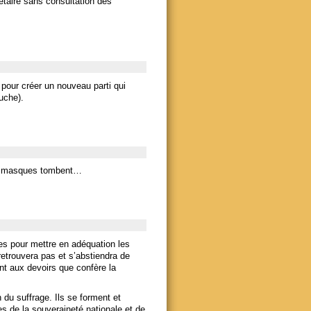
taire sans consultation des
pour créer un nouveau parti qui
uche).
les masques tombent…
anes pour mettre en adéquation les
retrouvera pas et s’abstiendra de
nt aux devoirs que confère la
 du suffrage. Ils se forment et
pes de la souveraineté nationale et de