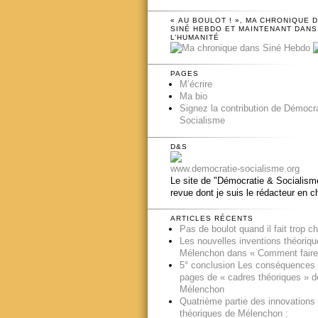
« AU BOULOT ! », MA CHRONIQUE 
SINÉ HEBDO ET MAINTENANT DANS
L’HUMANITÉ
PAGES
M’écrire
Ma bio
Signez la contribution de Démocr
Socialisme
D&S
www.democratie-socialisme.org
Le site de "Démocratie & Socialisme
revue dont je suis le rédacteur en c
ARTICLES RÉCENTS
Pas de boulot quand il fait trop c
Les nouvelles inventions théoriq
Mélenchon dans « Comment faire
5° conclusion Les conséquences
pages de « cadres théoriques » d
Mélenchon
Quatrième partie des innovations
théoriques de Mélenchon :