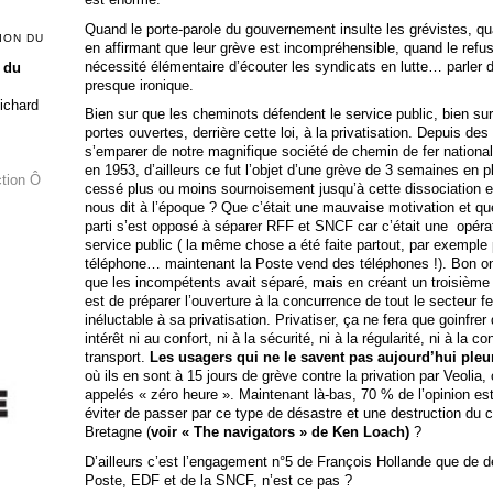
Quand le porte-parole du gouvernement insulte les grévistes, qu
ION DU
en affirmant que leur grève est incompréhensible, quand le refus
nécessité élémentaire d’écouter les syndicats en lutte… parler d
 du
presque ironique.
Richard
Bien sur que les cheminots défendent le service public, bien sur
portes ouvertes, derrière cette loi, à la privatisation. Depuis des
s’emparer de notre magnifique société de chemin de fer natio
en 1953, d’ailleurs ce fut l’objet d’une grève de 3 semaines en p
ction Ô
cessé plus ou moins sournoisement jusqu’à cette dissociation
nous dit à l’époque ? Que c’était une mauvaise motivation et qu
parti s’est opposé à séparer RFF et SNCF car c’était une opérati
service public ( la même chose a été faite partout, par exemple 
téléphone… maintenant la Poste vend des téléphones !). Bon o
que les incompétents avait séparé, mais en créant un troisième
est de préparer l’ouverture à la concurrence de tout le secteur fe
inéluctable à sa privatisation. Privatiser, ça ne fera que goinfrer
intérêt ni au confort, ni à la sécurité, ni à la régularité, ni à la c
transport.
Les usagers qui ne le savent pas aujourd’hui pleu
où ils en sont à 15 jours de grève contre la privation par Veolia, 
appelés « zéro heure ». Maintenant là-bas, 70 % de l’opinion est
éviter de passer par ce type de désastre et une destruction d
Bretagne (
voir « The navigators » de Ken Loach)
?
D’ailleurs c’est l’engagement n°5 de François Hollande que de d
Poste, EDF et de la SNCF, n’est ce pas ?