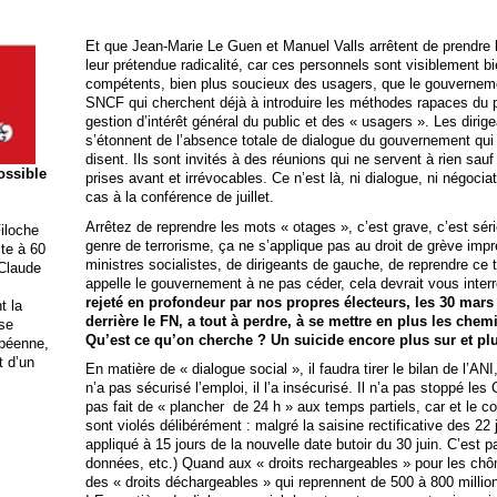
Et que Jean-Marie Le Guen et Manuel Valls arrêtent de prendre
leur prétendue radicalité, car ces personnels sont visiblement bie
compétents, bien plus soucieux des usagers, que le gouvernemen
SNCF qui cherchent déjà à introduire les méthodes rapaces du pr
gestion d’intérêt général du public et des « usagers ». Les dirig
s’étonnent de l’absence totale de dialogue du gouvernement qui n’
disent. Ils sont invités à des réunions qui ne servent à rien sa
possible
prises avant et irrévocables. Ce n’est là, ni dialogue, ni négocia
cas à la conférence de juillet.
Arrêtez de reprendre les mots « otages », c’est grave, c’est séri
iloche
genre de terrorisme, ça ne s’applique pas au droit de grève impr
ite à 60
ministres socialistes, de dirigeants de gauche, de reprendre ce 
 Claude
appelle le gouvernement à ne pas céder, cela devrait vous inter
rejeté en profondeur par nos propres électeurs, les 30 mars 
t la
derrière le FN, a tout à perdre, à se mettre en plus les chem
ise
Qu’est ce qu’on cherche ? Un suicide encore plus sur et pl
opéenne,
t d’un
En matière de « dialogue social », il faudra tirer le bilan de l’AN
n’a pas sécurisé l’emploi, il l’a insécurisé. Il n’a pas stoppé les
pas fait de « plancher de 24 h » aux temps partiels, car et le cont
sont violés délibérément : malgré la saisine rectificative des 22 ja
appliqué à 15 jours de la nouvelle date butoir du 30 juin. C’est 
données, etc.) Quand aux « droits rechargeables » pour les chô
des « droits déchargeables » qui reprennent de 500 à 800 millio