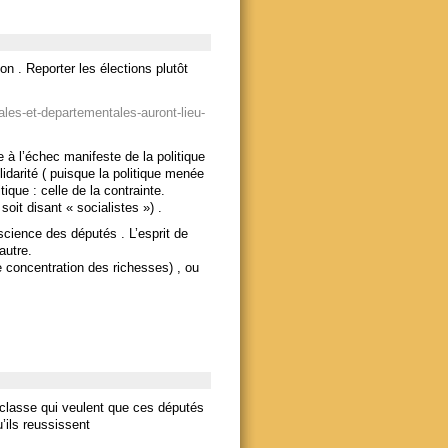
n . Reporter les élections plutôt
nales-et-departementales-auront-lieu-
à l’échec manifeste de la politique
lidarité ( puisque la politique menée
ique : celle de la contrainte.
oit disant « socialistes ») .
cience des députés . L’esprit de
autre.
e concentration des richesses) , ou
 classe qui veulent que ces députés
’ils reussissent