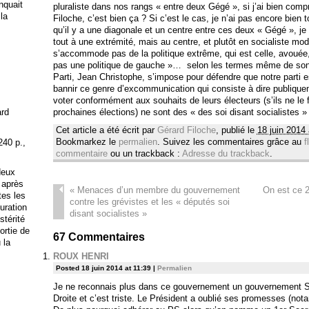
anquait
pluraliste dans nos rangs « entre deux Gégé », si j’ai bien comp
 la
Filoche, c’est bien ça ? Si c’est le cas, je n’ai pas encore bien t
qu’il y a une diagonale et un centre entre ces deux « Gégé », j
tout à une extrémité, mais au centre, et plutôt en socialiste mo
s’accommode pas de la politique extrême, qui est celle, avouée,
pas une politique de gauche »… selon les termes même de son p
Parti, Jean Christophe, s’impose pour défendre que notre parti e
bannir ce genre d’excommunication qui consiste à dire publiqu
voter conformément aux souhaits de leurs électeurs (s’ils ne le 
prochaines élections) ne sont des « des soi disant socialistes » 
ard
Cet article a été écrit par
Gérard Filoche
, publié le
18 juin 2014
Bookmarkez le
permalien
. Suivez les commentaires grâce au
f
240 p.,
commentaire
ou un trackback :
Adresse du trackback
.
deux
 après
«
Menaces d’un membre du gouvernement
On est ce 20
tes les
contre les grévistes et les « députés soi
uration
disant socialistes »
stérité
ortie de
67
Commentaires
 la
ROUX HENRI
Posted 18 juin 2014 at 11:39
|
Permalien
Je ne reconnais plus dans ce gouvernement un gouvernement S
Droite et c’est triste. Le Président a oublié ses promesses (not