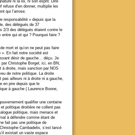
ature ni la loi, ni son esprit. Dire
 refuse d’en donner, multiplie les
nt qui l’arrose.
de responsabilité » depuis que la
le, des délégués de 37
s 2/3 des délégués étaient contre le
entre qui et qui ? Pourquoi faire ?
e mort et qu’on ne peut pas faire
 ». En fait notre société est
uissant désir de gauche… déçu. Je
s par Christophe Borgel, ici, en BN,
ent à droite, mais sanction par NOS
u de notre politique. La droite
 pas ailleurs ni à droite ni a gauche,
re en pire depuis que le
itique à gauche ( Laurence Boone,
 gouvernement qualifier une centaine
t politique droitière ne collent pas
 dialogue politique, mais menace et
u mal à défendre comme étant de
 fait pas une politique de
 Christophe Cambadelis, s’est lancé
il existait un vaste espace