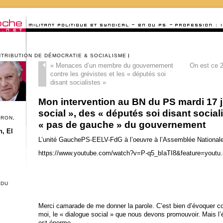
NTRIBUTION DE DÉMOCRATIE & SOCIALISME
«
Menaces d’un membre du gouvernement
On est ce 20
contre les grévistes et les « députés soi
disant socialistes »
Mon intervention au BN du PS mardi 17 j
social », des « députés soi disant sociali
CRON,
« pas de gauche » du gouvernement
, El
L’unité GauchePS-EELV-FdG à l’oeuvre à l’Assemblée Nationale
https://www.youtube.com/watch?v=P-q5_bIaTI8&feature=youtu.
 DU
Merci camarade de me donner la parole. C’est bien d’évoquer co
moi, le « dialogue social » que nous devons promouvoir. Mais l’éc
est énorme.