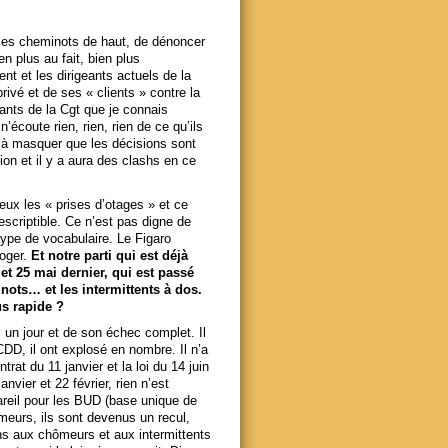
 les cheminots de haut, de dénoncer
n plus au fait, bien plus
t et les dirigeants actuels de la
ivé et de ses « clients » contre la
eants de la Cgt que je connais
écoute rien, rien, rien de ce qu’ils
uf à masquer que les décisions sont
tion et il y a aura des clashs en ce
eux les « prises d’otages » et ce
escriptible. Ce n’est pas digne de
type de vocabulaire. Le Figaro
roger.
Et notre parti qui est déjà
et 25 mai dernier, qui est passé
inots… et les intermittents à dos.
us rapide ?
I, un jour et de son échec complet. Il
 CDD, il ont explosé en nombre. Il n’a
rat du 11 janvier et la loi du 14 juin
nvier et 22 février, rien n’est
pareil pour les BUD (base unique de
meurs, ils sont devenus un recul,
ns aux chômeurs et aux intermittents