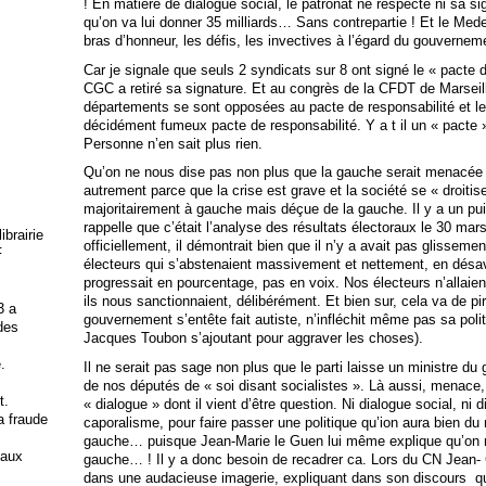
! En matière de dialogue social, le patronat ne respecte ni sa sign
qu’on va lui donner 35 milliards… Sans contrepartie ! Et le Medef
bras d’honneur, les défis, les invectives à l’égard du gouverneme
Car je signale que seuls 2 syndicats sur 8 ont signé le « pacte 
CGC a retiré sa signature. Et au congrès de la CFDT de Marseil
départements se sont opposées au pacte de responsabilité et le
décidément fumeux pacte de responsabilité. Y a t il un « pacte » 
Personne n’en sait plus rien.
Qu’on ne nous dise pas non plus que la gauche serait menacée d
autrement parce que la crise est grave et la société se « droitise
majoritairement à gauche mais déçue de la gauche. Il y a un p
rappelle que c’était l’analyse des résultats électoraux le 30 mar
brairie
officiellement, il démontrait bien que il n’y a avait pas glissem
F
électeurs qui s’abstenaient massivement et nettement, en désave
progressait en pourcentage, pas en voix. Nos électeurs n’allaient
ils nous sanctionnaient, délibérément. Et bien sur, cela va de pi
3 a
gouvernement s’entête fait autiste, n’infléchit même pas sa pol
 des
Jacques Toubon s’ajoutant pour aggraver les choses).
.
Il ne serait pas sage non plus que le parti laisse un ministre du
de nos députés de « soi disant socialistes ». Là aussi, menace, e
t.
« dialogue » dont il vient d’être question. Ni dialogue social, ni
la fraude
caporalisme, pour faire passer une politique qu’ion aura bien d
gauche… puisque Jean-Marie le Guen lui même explique qu’on ne
 aux
gauche… ! Il y a donc besoin de recadrer ca. Lors du CN Jean-
dans une audacieuse imagerie, expliquant dans son discours qu’