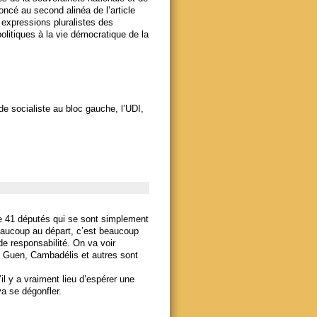
oncé au second alinéa de l’article
s expressions pluralistes des
politiques à la vie démocratique de la
de socialiste au bloc gauche, l’UDI,
te 41 députés qui se sont simplement
eaucoup au départ, c’est beaucoup
de responsabilité. On va voir
 Le Guen, Cambadélis et autres sont
il y a vraiment lieu d’espérer une
va se dégonfler.