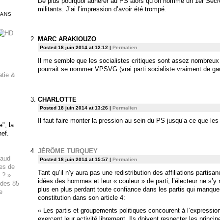
De plus pourquoi adhérer au PS alors qu’on nomme un 1er Secré
militants. J’ai l’impression d’avoir été trompé.
DANS
MARC ARAKIOUZO
Posted 18 juin 2014 at 12:12
|
Permalien
Il me semble que les socialistes critiques sont assez nombreux 
pourrait se nommer VPSVG (vrai parti socialiste vraiment de ga
atie &
CHARLOTTE
Posted 18 juin 2014 at 13:26
|
Permalien
Il faut faire monter la pression au sein du PS jusqu’a ce que 
", la
hef.
JÉRÔME TURQUEY
haud
Posted 18 juin 2014 at 15:57
|
Permalien
ues de
Tant qu’il n’y aura pas une redistribution des affiliations partis
 ? »
idées des hommes et leur « couleur » de parti, l’électeur ne s’y 
 des 85
plus en plus perdant toute confiance dans les partis qui manque
e
constitution dans son article 4:
« Les partis et groupements politiques concourent à l’expression
exercent leur activité librement. Ils doivent respecter les princi