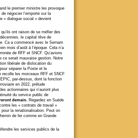
and le premier ministre les provoque
 de négocier l’emporte sur la
e « dialogue social » devient
 qu’ils ont raison de se méfier des
 décennies, le capital rêve de
nale. Ca a commencé avec le Sernam
lein mois d’août à l’époque. Cela n’a
 erronée de RFF et SNCF. Qu’avions
e ce serait mauvaise gestion. Notre
on libérale de dislocation du
pour séparer la Poste et le
n recolle les morceaux RFF et SNCF
 EPIC, par-dessus, dont la fonction
rroviaire en 2022, prélude
 des actionnaires qui n’auront plus
ontinuité du service public de
reront demain.
Regardez en Suède
contre les « contrats de travail »
 pour la renationalisation. Peut on
u chemin de fer comme en Grande
éfendre les services publics de la