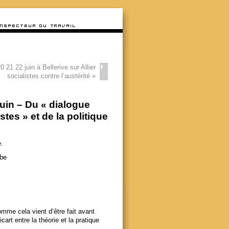
 21 22 juin à Bellerive sur Allier
socialistes contre l’austérité
»
uin – Du « dialogue
stes » et de la politique
.
be
mme cela vient d’être fait avant
art entre la théorie et la pratique