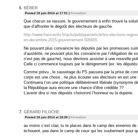
BÉBER
Posted 18 juin 2014 at 17:51
|
Permalien
Que chacun se rassure, le gouvernement à enfin trouvé la solutio
que d’affronter le dégoût des électeurs de gauche.
http://www.franceinfo.fr/actu/politique/article/les-elections-regio
en-decembre-2015-gouvernement-505655
Ne pouvant plus convaincre les députés par les promesses suite 
d’austérité, ne pouvant plus les convaincre par l’obligation de so
n’est pas de gauche), nous devrions assister à une nouvelle polit
Celle ci commence toujours par le dénigrement (ex: les députés s
Comme prévu , le sauvetage du PS passera par la prise de cons
corps est une chose , ne plus écouter ses ėlecteurs en est une 
Continuera t’on une politique délibérément libérale (synonyme d
la République aura encore une chance d’être crédible ??
L’avenir dira si nos députés choisiront l’honneur ou la duperie.
GÉRARD FILOCHE
Posted 18 juin 2014 at 18:30
|
Permalien
au moins c’est clair, tu te places dans le camp des ennemis de
échouent, pas dans le camp de ceux qui les soutiennent pour qu