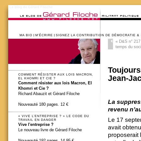
Le blog de Gérard Filoche
MA BIO
M’ÉCRIRE
SIGNEZ LA CONTRIBUTION DE DÉMOCRATIE &
«
D&S n° 217 
temps du soci
Toujours
COMMENT RÉSISTER AUX LOIS MACRON,
Jean-Ja
EL KHOMRI ET CIE ?
Comment résister aux lois Macron, El
Khomri et Cie ?
Richard Abauzit et Gérard Filoche
La suppress
Nouveauté 180 pages. 12 €
revenu n’au
« VIVE L’ENTREPRISE ? » LE CODE DU
Le 17 septem
TRAVAIL EN DANGER
Vive l'entreprise ?
avait obtenu
Le nouveau livre de Gérard Filoche
proposerait 
Nouveauté 192 pages. 14,95 €