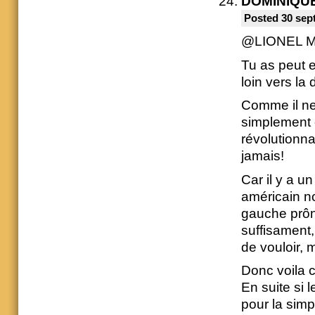
DOMINIQU
Posted 30 sep
@LIONEL 
Tu as peut e
loin vers la
Comme il ne 
simplement 
révolutionna
jamais!
Car il y a u
américain no
gauche prôn
suffisament, 
de vouloir, 
Donc voila 
En suite si 
pour la simp