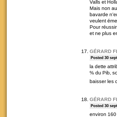
Valls et Ho
Mais non au
bavarde n’en
veulent éme
Pour réussir
et ne plus e
GÉRARD F
Posted 30 sep
la dette att
% du Pib, so
baisser les d
GÉRARD F
Posted 30 sep
environ 160 