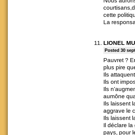
Nous aurons
courtisans,d
cette politiq
La responsab
LIONEL M
Posted 30 sep
Pauvret ? En
plus pire qu
Ils attaquent
Ils ont impo
Ils n’augmen
aumône quan
Ils laissent 
aggrave le 
Ils laissent
Il déclare l
pays, pour l