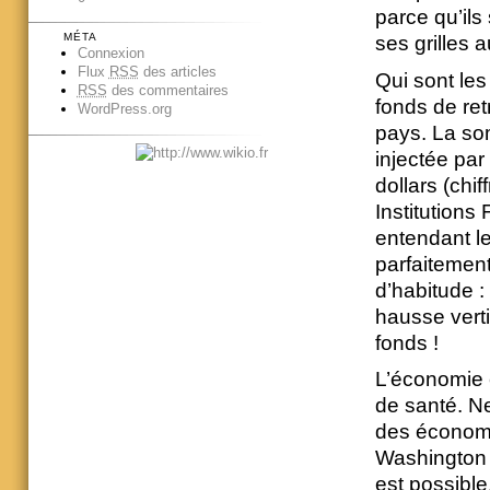
parce qu’il
MÉTA
ses grilles a
Connexion
Flux
RSS
des articles
Qui sont les
RSS
des commentaires
fonds de ret
WordPress.org
pays. La so
injectée par
dollars (chi
Institutions
entendant l
parfaitemen
d’habitude :
hausse vert
fonds !
L’économie 
de santé. Ne
des économis
Washington 
est possible