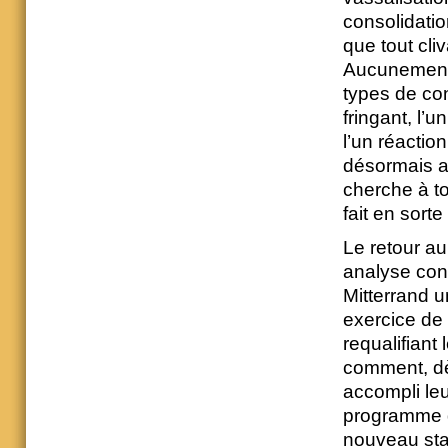
consolidatio
que tout cli
Aucunement.
types de cons
fringant, l’u
l’un réaction
désormais au
cherche à to
fait en sort
Le retour a
analyse con
Mitterrand u
exercice de 
requalifiant 
comment, dès
accompli le
programme de
nouveau sta