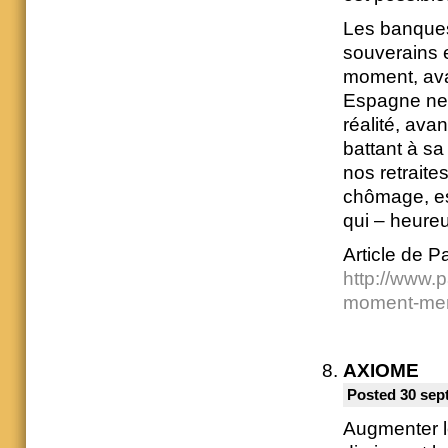
Les banques 
souverains e
moment, avan
Espagne ne 
réalité, ava
battant à sa 
nos retraite
chômage, es
qui – heure
Article de P
http://www.p
moment-meme
AXIOME
Posted 30 sep
Augmenter l