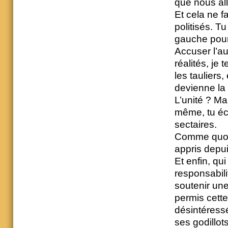
que nous all
Et cela ne f
politisés. T
gauche pour
Accuser l’au
réalités, je 
les tauliers
devienne la 
L’unité ? Ma
même, tu éc
sectaires.
Comme quoi l
appris depu
Et enfin, qui
responsabil
soutenir une
permis cette
désintéressé
ses godillots