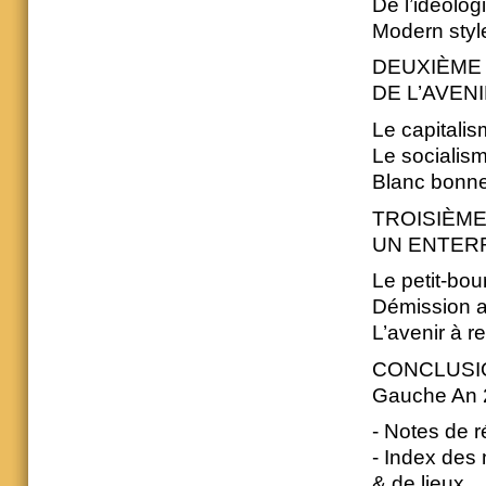
De l’idéologi
Modern style
DEUXIÈME 
DE L’AVEN
Le capitalis
Le socialism
Blanc bonne
TROISIÈME
UN ENTER
Le petit-bou
Démission 
L’avenir à r
CONCLUSI
Gauche An 20
- Notes de 
- Index des
& de lieux