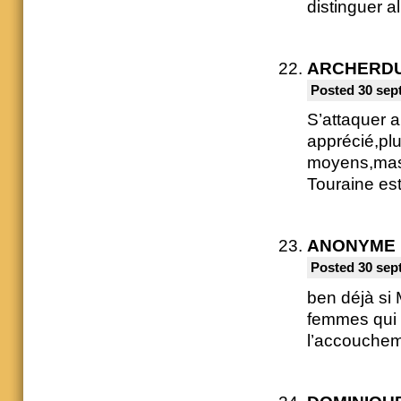
distinguer al
ARCHERD
Posted 30 sep
S’attaquer a
apprécié,plu
moyens,mas ç
Touraine est
ANONYME
Posted 30 sep
ben déjà si 
femmes qui o
l’accouche