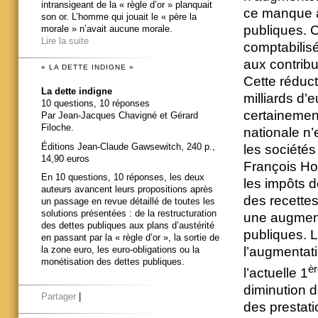
intransigeant de la « règle d’or » planquait
ce manque à 
son or. L’homme qui jouait le « père la
publiques. C
morale » n’avait aucune morale.
Lire la suite
comptabilisé
aux contribu
« LA DETTE INDIGNE »
Cette réduct
La dette indigne
milliards d
10 questions, 10 réponses
certainemen
Par Jean-Jacques Chavigné et Gérard
Filoche.
nationale n’
Éditions Jean-Claude Gawsewitch, 240 p.,
les sociétés
14,90 euros
François Ho
En 10 questions, 10 réponses, les deux
les impôts d
auteurs avancent leurs propositions après
des recette
un passage en revue détaillé de toutes les
solutions présentées : de la restructuration
une augment
des dettes publiques aux plans d’austérité
publiques. L
en passant par la « règle d’or », la sortie de
l’augmentati
la zone euro, les euro-obligations ou la
monétisation des dettes publiques.
èr
l’actuelle 1
diminution d
Partager
|
des prestat