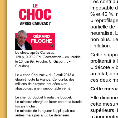
Les contrib
imposable d
% et 45 %, n
« reprofilag
partielle de
neutralisé. 
non plus. Le
l’inflation.
Le choc, après Cahuzac
Cette suppre
128 p, 9,90 € Éd. Gawsewitch – en librairie
profiterait 
le 13 juin (G. Filoche, C. Gispert, JF
Claudon)
« décote » bé
au total, bé
Le « choc Cahuzac » du 2 avril 2013 a
ces deux m
ébranlé toute la France. Ce jour-là, des
millions de citoyens ont découvert,
Cette mesur
abasourdis, une insupportable vérité.
Elle diminuer
Le chef du Budget fraudait le Budget.
Le ministre chargé de lutter contre la fraude
cette mesur
fiscale trichait.
supérieurs.
Le ministre de la rigueur l’appliquait aux
autres mais pas à lui. Le défenseur
n’augmenter