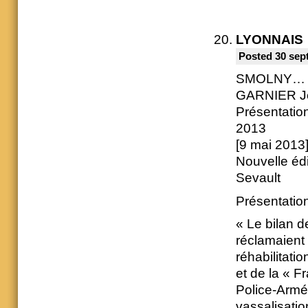
LYONNAIS
Posted 30 sep
SMOLNY… 
GARNIER Je
Présentation
2013
[9 mai 2013] 
Nouvelle édi
Sevault
Présentation 
« Le bilan d
réclamaient 
réhabilitati
et de la « F
Police-Armée
vassalisatio