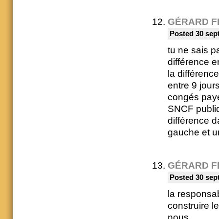
GÉRARD F
Posted 30 sep
tu ne sais pa
différence en
la différence
entre 9 jour
congés payés
SNCF publiqu
différence d
gauche et u
GÉRARD F
Posted 30 sep
la responsab
construire l
nous