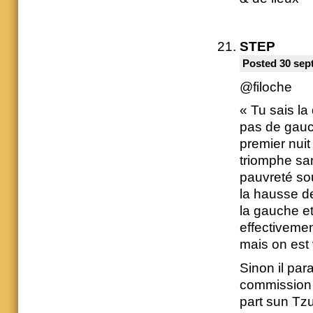
STEP
Posted 30 sep
@filoche
« Tu sais la
pas de gauch
premier nuit
triomphe san
pauvreté sou
la hausse d
la gauche e
effectivemen
mais on est 
Sinon il para
commission 
part sun Tz