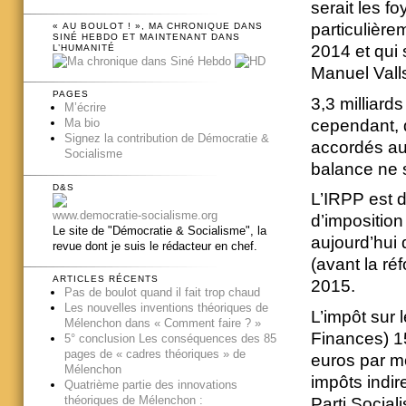
serait les fo
particulière
« AU BOULOT ! », MA CHRONIQUE DANS
SINÉ HEBDO ET MAINTENANT DANS
2014 et qui 
L’HUMANITÉ
Manuel Vall
PAGES
3,3 milliard
M’écrire
cependant, d
Ma bio
Signez la contribution de Démocratie &
accordés au
Socialisme
balance ne s
D&S
L’IRPP est 
www.democratie-socialisme.org
d’imposition 
Le site de "Démocratie & Socialisme", la
aujourd’hui 
revue dont je suis le rédacteur en chef.
(avant la ré
ARTICLES RÉCENTS
2015.
Pas de boulot quand il fait trop chaud
Les nouvelles inventions théoriques de
L’impôt sur 
Mélenchon dans « Comment faire ? »
Finances) 1
5° conclusion Les conséquences des 85
pages de « cadres théoriques » de
euros par mo
Mélenchon
impôts indir
Quatrième partie des innovations
théoriques de Mélenchon :
Parti Sociali