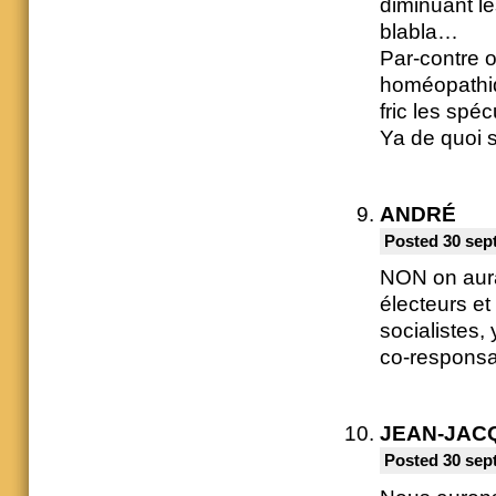
diminuant les
blabla…
Par-contre o
homéopathiq
fric les spé
Ya de quoi s
ANDRÉ
Posted 30 sep
NON on aura
électeurs et
socialistes,
co-responsa
JEAN-JAC
Posted 30 sep