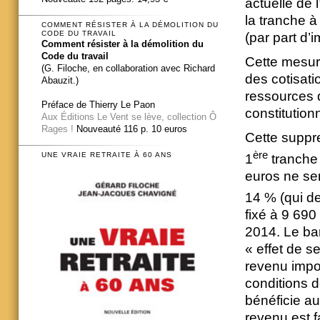
actuelle de 
la tranche à
COMMENT RÉSISTER À LA DÉMOLITION DU
CODE DU TRAVAIL
(par part d’
Comment résister à la démolition du
Code du travail
Cette mesur
(G. Filoche, en collaboration avec Richard
des cotisati
Abauzit.)
ressources d
Préface de Thierry Le Paon
constitutionn
Aux Éditions Le Vent se lève, collection Ô
Rages !
Nouveauté 116 p. 10 euros
Cette suppres
ère
UNE VRAIE RETRAITE À 60 ANS
1
tranche 
euros ne ser
14 % (qui de
fixé à 9 690
2014. Le bar
« effet de s
revenu impos
conditions d
bénéficie au
revenu est f