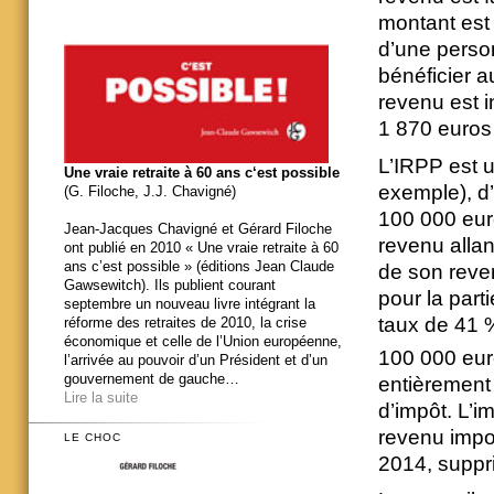
montant est i
d’une person
bénéficier a
revenu est i
1 870 euros
L’IRPP est u
Une vraie retraite à 60 ans c‘est possible
exemple), d
(G. Filoche, J.J. Chavigné)
100 000 euro
Jean-Jacques Chavigné et Gérard Filoche
revenu allan
ont publié en 2010 « Une vraie retraite à 60
ans c’est possible » (éditions Jean Claude
de son reve
Gawsewitch). Ils publient courant
pour la part
septembre un nouveau livre intégrant la
taux de 41 %
réforme des retraites de 2010, la crise
économique et celle de l’Union européenne,
100 000 euro
l’arrivée au pouvoir d’un Président et d’un
gouvernement de gauche…
entièrement 
Lire la suite
d’impôt. L’i
revenu impo
LE CHOC
2014, suppri