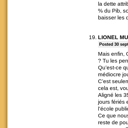
la dette att
% du Pib, so
baisser les d
LIONEL M
Posted 30 sep
Mais enfin, 
? Tu les pe
Qu’est-ce q
médiocre jou
C’est seule
cela est, vo
Aligné les 3
jours fériés
l’école publ
Ce que nous 
reste de pou