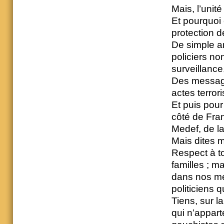
Mais, l’unité
Et pourquoi 
protection d
De simple a
policiers n
surveillance,
Des messages
actes terrori
Et puis pour
côté de Fran
Medef, de l
Mais dites mo
Respect à to
familles ; m
dans nos méd
politiciens q
Tiens, sur l
qui n’apparte