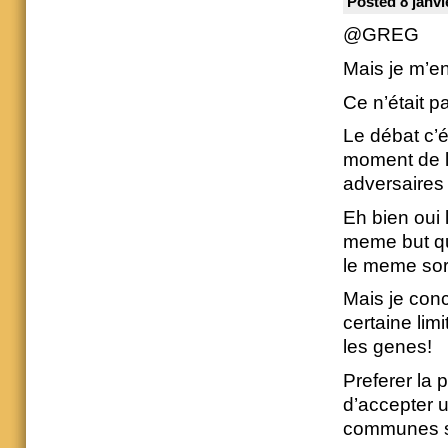
Posted 8 janvi
@GREG
Mais je m’en
Ce n’était p
Le débat c’ét
moment de l
adversaires
Eh bien oui l
meme but qu
le meme sort
Mais je con
certaine lim
les genes!
Preferer la p
d’accepter 
communes si