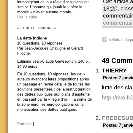
Cet article 
intransigeant de la « règle d’or » planquait
son or. L’homme qui jouait le « père la
18:20
, cla
morale » n’avait aucune morale.
commentair
Lire la suite
commentai
« LA DETTE INDIGNE »
La dette indigne
«
Retrait du pr
10 questions, 10 réponses
Par Jean-Jacques Chavigné et Gérard
Filoche.
49
Comme
Éditions Jean-Claude Gawsewitch, 240 p.,
14,90 euros
THIERRY
En 10 questions, 10 réponses, les deux
Posted 7 janvi
auteurs avancent leurs propositions après
un passage en revue détaillé de toutes les
lutte des cl
solutions présentées : de la restructuration
des dettes publiques aux plans d’austérité
http://nvo.f
en passant par la « règle d’or », la sortie de
la zone euro, les euro-obligations ou la
monétisation des dettes publiques.
FREDESU
Partager
|
Posted 7 janvi