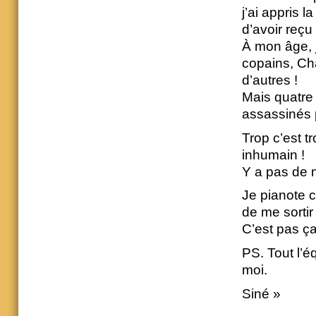
j’ai appris l
d’avoir reçu
À mon âge, 
copains, Ch
d’autres !
Mais quatre
assassinés 
Trop c’est t
inhumain !
Y a pas de 
Je pianote 
de me sorti
C’est pas ça
PS. Tout l’é
moi.
Siné »