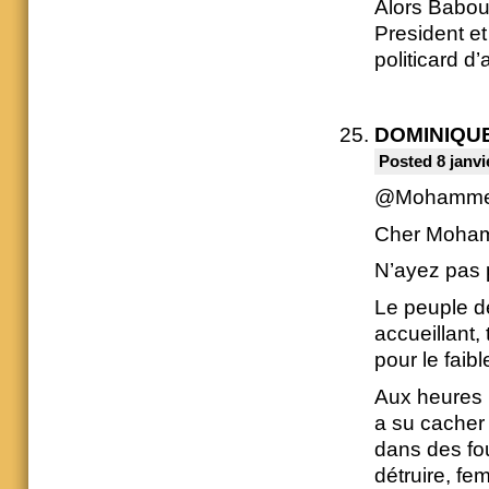
Alors Babouo
President et
politicard d’
DOMINIQU
Posted 8 janvi
@Mohamm
Cher Moha
N’ayez pas 
Le peuple de
accueillant,
pour le faibl
Aux heures 
a su cacher 
dans des fou
détruire, fe