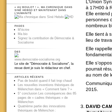
L’Union Synd
à 17H00 à R
« AU BOULOT ! », MA CHRONIQUE DANS
SINÉ HEBDO ET MAINTENANT DANS
Elle entend p
L’HUMANITÉ
personnes d
nombreux bl
PAGES
M’écrire
Elle tient à 
Ma bio
Signez la contribution de Démocratie &
lieu de trav
Socialisme
Elle rappell
D&S
fondamental
www.democratie-socialisme.org
Elle s’oppos
Le site de "Démocratie & Socialisme", la
revue dont je suis le rédacteur en chef.
pourrait rés
au nom de le
ARTICLES RÉCENTS
Pas de boulot quand il fait trop chaud
Communiqué d
Les nouvelles inventions théoriques de
2015.
Mélenchon dans « Comment faire ? »
5° conclusion Les conséquences des 85
pages de « cadres théoriques » de
Mélenchon
DAVID CA
Quatrième partie des innovations
théoriques de Mélenchon :