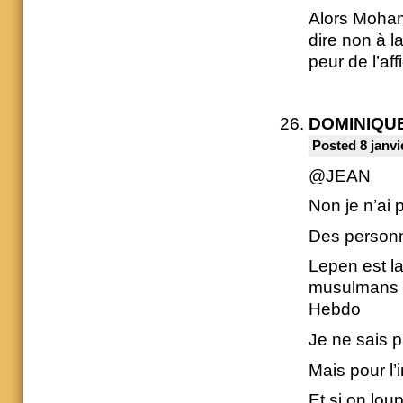
Alors Moha
dire non à l
peur de l’aff
DOMINIQU
Posted 8 janvi
@JEAN
Non je n’ai 
Des personn
Lepen est la
musulmans n’
Hebdo
Je ne sais p
Mais pour l’
Et si on lou