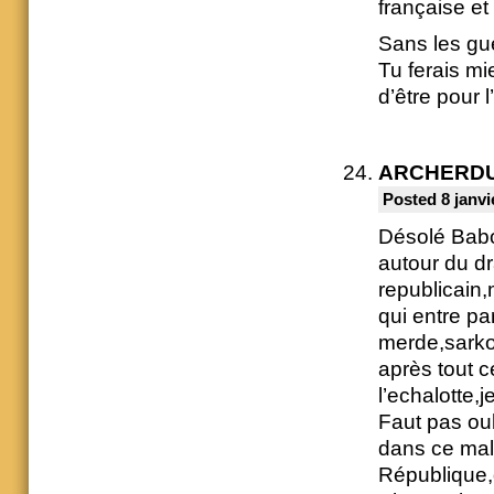
française et
Sans les gu
Tu ferais mi
d’être pour l
ARCHERD
Posted 8 janvi
Désolé Babou
autour du d
republicain
qui entre pa
merde,sarkos
après tout c
l’echalotte,j
Faut pas oub
dans ce malh
République,q