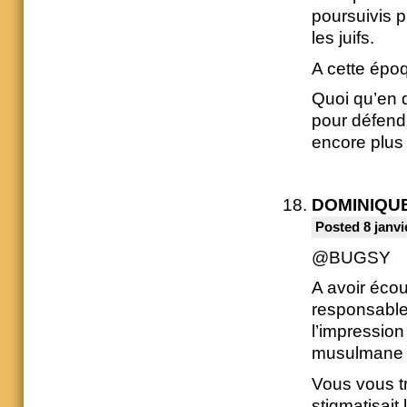
poursuivis 
les juifs.
A cette épo
Quoi qu’en d
pour défendr
encore plus 
DOMINIQU
Posted 8 janvi
@BUGSY
A avoir écou
responsable 
l’impressio
musulmane c
Vous vous t
stigmatisait