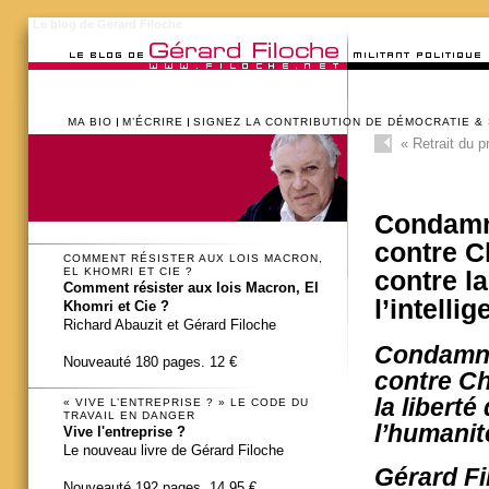
Le blog de Gérard Filoche
MA BIO
M’ÉCRIRE
SIGNEZ LA CONTRIBUTION DE DÉMOCRATIE &
«
Retrait du pr
Condamna
contre C
COMMENT RÉSISTER AUX LOIS MACRON,
EL KHOMRI ET CIE ?
contre la
Comment résister aux lois Macron, El
l’intelli
Khomri et Cie ?
Richard Abauzit et Gérard Filoche
Condamnat
Nouveauté 180 pages. 12 €
contre Ch
la liberté
« VIVE L’ENTREPRISE ? » LE CODE DU
TRAVAIL EN DANGER
l’humanit
Vive l'entreprise ?
Le nouveau livre de Gérard Filoche
Gérard F
Nouveauté 192 pages. 14,95 €