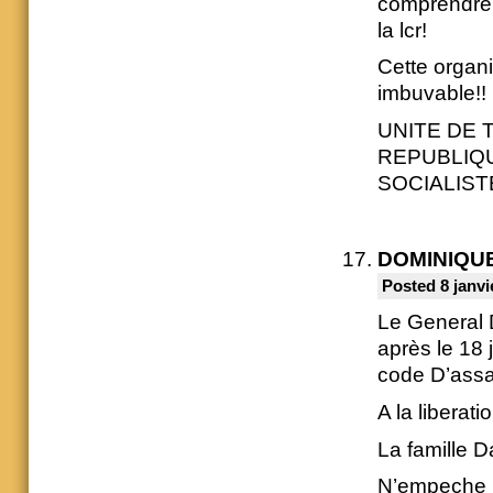
comprendre 
la lcr!
Cette organi
imbuvable!!
UNITE DE 
REPUBLIQU
SOCIALIST
DOMINIQU
Posted 8 janvi
Le General 
après le 18 
code D’assa
A la liberat
La famille Da
N’empeche i