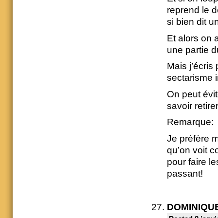
reprend le d
si bien dit 
Et alors on 
une partie d
Mais j’écri
sectarisme i
On peut évite
savoir retir
Remarque:
Je préfère m
qu’on voit c
pour faire l
passant!
DOMINIQU