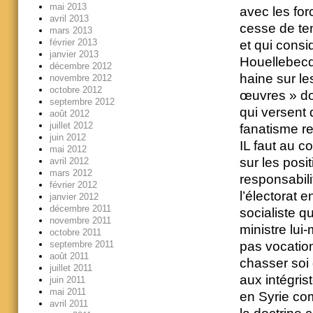
mai 2013
avec les for
avril 2013
cesse de te
mars 2013
février 2013
et qui cons
janvier 2013
Houellebecq,
décembre 2012
haine sur le
novembre 2012
octobre 2012
œuvres » do
septembre 2012
qui versent 
août 2012
juillet 2012
fanatisme r
juin 2012
IL faut au co
mai 2012
sur les posi
avril 2012
mars 2012
responsabili
février 2012
l’électorat 
janvier 2012
décembre 2011
socialiste q
novembre 2011
ministre lu
octobre 2011
pas vocation
septembre 2011
août 2011
chasser soi 
juillet 2011
aux intégri
juin 2011
mai 2011
en Syrie co
avril 2011