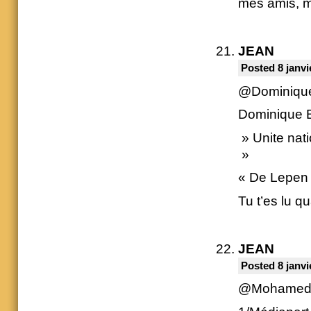
mes amis, m
JEAN
Posted 8 janvi
@Dominiqu
Dominique B
» Unite nat
»
« De Lepen
Tu t’es lu q
JEAN
Posted 8 janvi
@Mohame