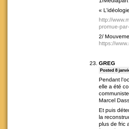
1/Médiapart / 
« L’idéolog
http://www.m
promue-par
2/ Mouvemen
https://www.
GREG
Posted 8 janvi
Pendant l’occ
elle a été 
communistes
Marcel Dass
Et puis déte
la reconstru
plus de fric