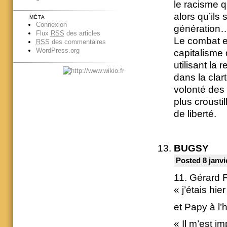
le racisme 
alors qu’ils
MÉTA
Connexion
génération
Flux
RSS
des articles
Le combat est
RSS
des commentaires
WordPress.org
capitalisme 
utilisant la 
dans la clar
volonté des
plus croustil
de liberté.
BUGSY
Posted 8 janvi
11. Gérard F
« j’étais hi
et Papy à l’h
« Il m’est i