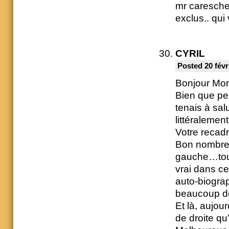
mr caresche
exclus.. qui
CYRIL
Posted 20 févr
Bonjour Mo
Bien que pe
tenais à sal
littéralemen
Votre recadr
Bon nombre 
gauche…tout 
vrai dans ce
auto-biograp
beaucoup de
Et là, aujou
de droite qu