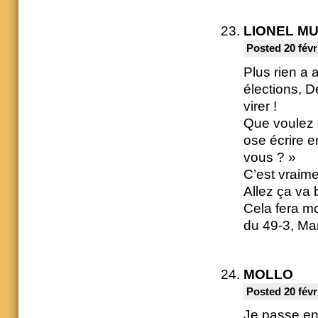
LIONEL M
Posted 20 févr
Plus rien a 
élections, D
virer !
Que voulez q
ose écrire 
vous ? »
C’est vraim
Allez ça va 
Cela fera mo
du 49-3, Man
MOLLO
Posted 20 févr
Je passe en