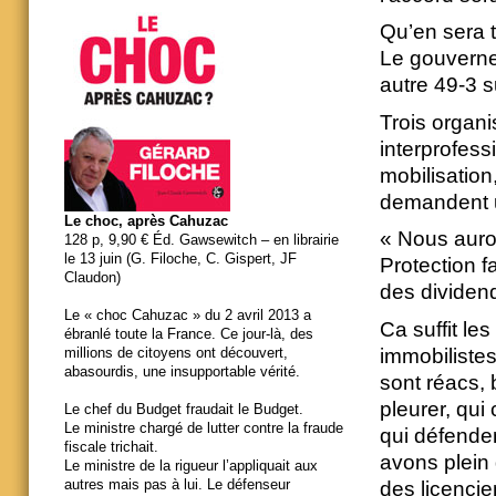
Qu’en sera t
Le gouverne
autre 49-3 s
Trois organi
interprofessi
mobilisation
demandent u
Le choc, après Cahuzac
« Nous auro
128 p, 9,90 € Éd. Gawsewitch – en librairie
le 13 juin (G. Filoche, C. Gispert, JF
Protection f
Claudon)
des dividend
Le « choc Cahuzac » du 2 avril 2013 a
Ca suffit le
ébranlé toute la France. Ce jour-là, des
immobilistes
millions de citoyens ont découvert,
abasourdis, une insupportable vérité.
sont réacs,
pleurer, qui
Le chef du Budget fraudait le Budget.
Le ministre chargé de lutter contre la fraude
qui défenden
fiscale trichait.
avons plein 
Le ministre de la rigueur l’appliquait aux
autres mais pas à lui. Le défenseur
des licencie