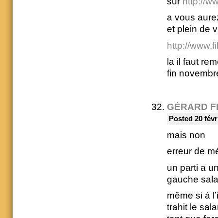
sur
http://w
a vous aurez
et plein de 
http://www.f
la il faut r
fin novembr
GÉRARD F
Posted 20 févr
mais non
erreur de m
un parti a u
gauche sala
même si à l’
trahit le sa