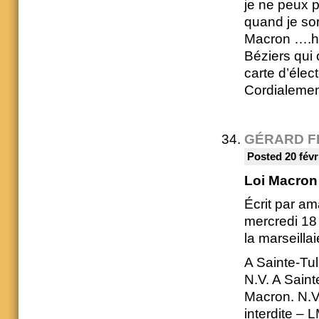
je ne peux p
quand je sors
Macron ….hie
Béziers qui 
carte d’élec
Cordialemen
GÉRARD F
Posted 20 févr
Loi Macron
Écrit par am
mercredi 18 
la marseillai
A Sainte-Tul
N.V. A Saint
Macron. N.V. 
interdite – 