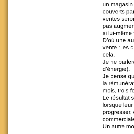
un magasin :
couverts pa
ventes seron
pas augment
si lui-même v
D’où une au
vente : les c
cela.
Je ne parler
d’énergie).
Je pense que
la rémunérat
mois, trois f
Le résultat 
lorsque leur
progresser, 
commercial
Un autre moy