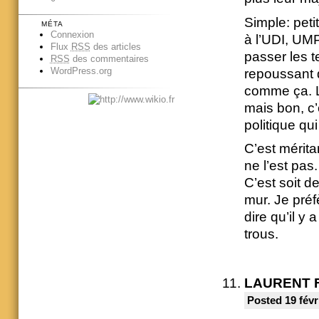
Simple: peti
MÉTA
Connexion
à l’UDI, UMP
Flux
RSS
des articles
passer les t
RSS
des commentaires
WordPress.org
repoussant q
comme ça. L’
mais bon, c’
politique qu
C’est mérita
ne l’est pas.
C’est soit de
mur. Je préf
dire qu’il y
trous.
LAURENT 
Posted 19 févr