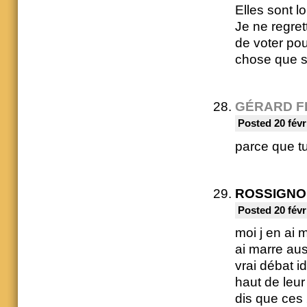
Elles sont l
Je ne regret
de voter pou
chose que so
GÉRARD F
Posted 20 févr
parce que t
ROSSIGNOL
Posted 20 févr
moi j en ai m
ai marre aus
vrai débat i
haut de leur
dis que ces 