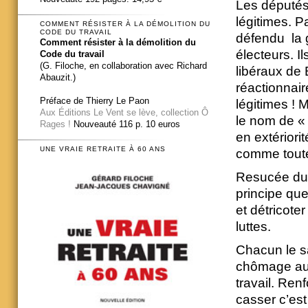
Les députés 
légitimes. P
COMMENT RÉSISTER À LA DÉMOLITION DU
CODE DU TRAVAIL
défendu la g
Comment résister à la démolition du
électeurs. I
Code du travail
(G. Filoche, en collaboration avec Richard
libéraux de 
Abauzit.)
réactionnaire
Préface de Thierry Le Paon
légitimes ! 
Aux Éditions Le Vent se lève, collection Ô
le nom de « 
Rages !
Nouveauté 116 p. 10 euros
en extériori
UNE VRAIE RETRAITE À 60 ANS
comme toutes
Resucée du tr
principe que 
et détricote
luttes.
Chacun le sa
chômage augm
travail. Renf
casser c’est