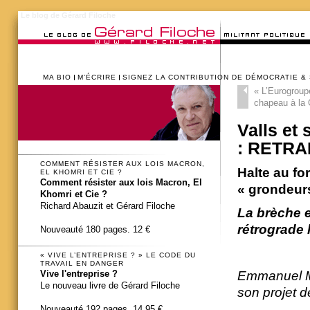
Le blog de Gérard Filoche
MA BIO
M’ÉCRIRE
SIGNEZ LA CONTRIBUTION DE DÉMOCRATIE &
«
L’Eurogroupe
chapeau à la 
Valls et
: RETRA
COMMENT RÉSISTER AUX LOIS MACRON,
Halte au f
EL KHOMRI ET CIE ?
Comment résister aux lois Macron, El
« grondeur
Khomri et Cie ?
Richard Abauzit et Gérard Filoche
La brèche e
rétrograde 
Nouveauté 180 pages. 12 €
« VIVE L’ENTREPRISE ? » LE CODE DU
TRAVAIL EN DANGER
Vive l'entreprise ?
Emmanuel Ma
Le nouveau livre de Gérard Filoche
son projet de
Nouveauté 192 pages. 14,95 €