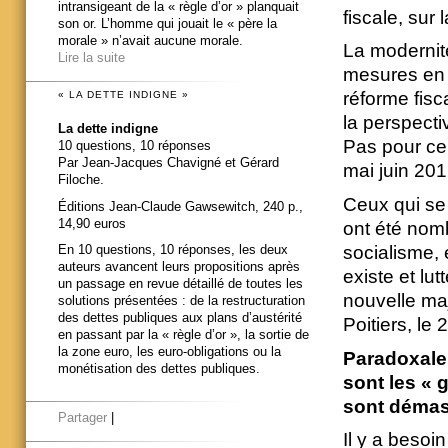
intransigeant de la « règle d’or » planquait
fiscale, sur
son or. L’homme qui jouait le « père la
morale » n’avait aucune morale.
La modernité
Lire la suite
mesures en f
réforme fisc
« LA DETTE INDIGNE »
la perspect
La dette indigne
Pas pour ceu
10 questions, 10 réponses
Par Jean-Jacques Chavigné et Gérard
mai juin 201
Filoche.
Ceux qui se 
Éditions Jean-Claude Gawsewitch, 240 p.,
14,90 euros
ont été nomb
socialisme, 
En 10 questions, 10 réponses, les deux
auteurs avancent leurs propositions après
existe et lut
un passage en revue détaillé de toutes les
nouvelle maj
solutions présentées : de la restructuration
des dettes publiques aux plans d’austérité
Poitiers, le 
en passant par la « règle d’or », la sortie de
la zone euro, les euro-obligations ou la
Paradoxalem
monétisation des dettes publiques.
sont les « 
sont démasq
Partager
|
Il y a besoi