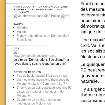
Front nation
« AU BOULOT ! », MA CHRONIQUE DANS
des mesures 
SINÉ HEBDO ET MAINTENANT DANS
L’HUMANITÉ
reconstructi
populaires, 
PAGES
démocratique
M’écrire
logique de la
Ma bio
Signez la contribution de Démocratie &
Une majorité
Socialisme
croit. Valls
D&S
les socialist
www.democratie-socialisme.org
électeurs de
Le site de "Démocratie & Socialisme", la
revue dont je suis le rédacteur en chef.
Le quinquenn
PS peut reno
ARTICLES RÉCENTS
gouvernement
Pas de boulot quand il fait trop chaud
Les nouvelles inventions théoriques de
naturelle.
Mélenchon dans « Comment faire ? »
5° conclusion Les conséquences des 85
Il y a urgen
pages de « cadres théoriques » de
libérale nou
Mélenchon
Quatrième partie des innovations
sectarisme e
théoriques de Mélenchon :