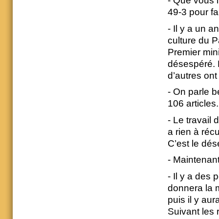
- Que vous i
49-3 pour fa
- Il y a un 
culture du Par
Premier mini
désespéré. 
d’autres ont
- On parle b
106 articles.
- Le travail 
a rien à réc
C’est le dés
- Maintenant
- Il y a des 
donnera la m
puis il y au
Suivant les 