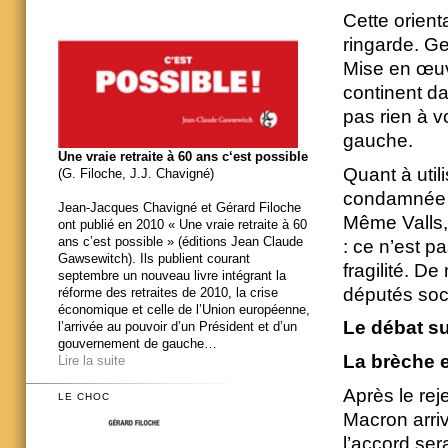
Cette orient
ringarde. Ge
Mise en œuv
continent da
pas rien à v
gauche.
Une vraie retraite à 60 ans c‘est possible
Quant à util
(G. Filoche, J.J. Chavigné)
condamnée pa
Jean-Jacques Chavigné et Gérard Filoche
Même Valls,
ont publié en 2010 « Une vraie retraite à 60
ans c’est possible » (éditions Jean Claude
: ce n’est p
Gawsewitch). Ils publient courant
fragilité. De
septembre un nouveau livre intégrant la
députés soci
réforme des retraites de 2010, la crise
économique et celle de l’Union européenne,
Le débat su
l’arrivée au pouvoir d’un Président et d’un
gouvernement de gauche…
La brèche es
Lire la suite
Après le reje
LE CHOC
Macron arriv
l’accord ser