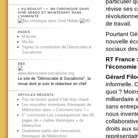
particulier 
révise ses 
« AU BOULOT ! », MA CHRONIQUE DANS
SINÉ HEBDO ET MAINTENANT DANS
révolutionne
L’HUMANITÉ
de travail.
PAGES
Pourtant Gér
M’écrire
nouvelle éc
Ma bio
Signez la contribution de Démocratie &
sociaux des 
Socialisme
RT France 
D&S
l’économie 
www.democratie-socialisme.org
Gérard Filo
Le site de "Démocratie & Socialisme", la
informelle. 
revue dont je suis le rédacteur en chef.
quoi ? Moins
ARTICLES RÉCENTS
milliardaire
Pas de boulot quand il fait trop chaud
Les nouvelles inventions théoriques de
sans entrepr
Mélenchon dans « Comment faire ? »
nous invent
5° conclusion Les conséquences des 85
pages de « cadres théoriques » de
collaborativ
Mélenchon
droits aux sa
Quatrième partie des innovations
représentativ
théoriques de Mélenchon :