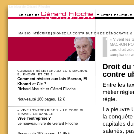
Le blog de Gérard Filoche
MA BIO
M’ÉCRIRE
SIGNEZ LA CONTRIBUTION DE DÉMOCRATIE &
«
Vivent les t
MACRON POP 
zéro droit zéro
compliance wi
Droit du 
COMMENT RÉSISTER AUX LOIS MACRON,
contre u
EL KHOMRI ET CIE ?
Comment résister aux lois Macron, El
Entre les tax
Khomri et Cie ?
Richard Abauzit et Gérard Filoche
métier régle
règle.
Nouveauté 180 pages. 12 €
La pieuvre U
« VIVE L’ENTREPRISE ? » LE CODE DU
TRAVAIL EN DANGER
la conquête 
Vive l'entreprise ?
capitales d
Le nouveau livre de Gérard Filoche
salariés, pa
Nouveauté 192 pages. 14,95 €