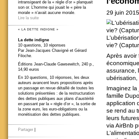
l’économ
intransigeant de la « règle d’or » planquait
son or. L’homme qui jouait le « père la
29 juin 201
morale » n’avait aucune morale.
Lire la suite
« LA DETTE INDIGNE »
L’ubérisatio
La dette indigne
vie? (Captu
10 questions, 10 réponses
Par Jean-Jacques Chavigné et Gérard
Après avoir 
Filoche.
économique 
Éditions Jean-Claude Gawsewitch, 240 p.,
14,90 euros
assurance, l
ubérisation
En 10 questions, 10 réponses, les deux
auteurs avancent leurs propositions après
Imaginez la
un passage en revue détaillé de toutes les
solutions présentées : de la restructuration
famille Dupo
des dettes publiques aux plans d’austérité
application
en passant par la « règle d’or », la sortie de
la zone euro, les euro-obligations ou la
se rend au 
monétisation des dettes publiques.
leurs future
via AirBnb 
Partager
|
L’alimentati