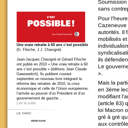
Soumission 
sans contre
Pour l’heure
Cazeneuve e
autorités. Il
mobilisés et 
Une vraie retraite à 60 ans c‘est possible
individualis
(G. Filoche, J.J. Chavigné)
syndicalisat
ils défendent
Jean-Jacques Chavigné et Gérard Filoche
ont publié en 2010 « Une vraie retraite à 60
Le gouvernem
ans c’est possible » (éditions Jean Claude
».
Gawsewitch). Ils publient courant
septembre un nouveau livre intégrant la
Mais la part
réforme des retraites de 2010, la crise
économique et celle de l’Union européenne,
en 3ème lect
l’arrivée au pouvoir d’un Président et d’un
modifiant l’a
gouvernement de gauche…
(article 83) 
Lire la suite
loi Macron o
LE CHOC
gré à gré qu
aux contrôl