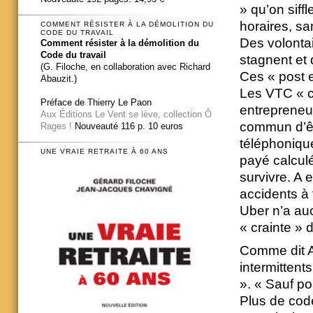
» qu’on siffl
horaires, san
COMMENT RÉSISTER À LA DÉMOLITION DU
CODE DU TRAVAIL
Des volontai
Comment résister à la démolition du
Code du travail
stagnent et q
(G. Filoche, en collaboration avec Richard
Ces « post e
Abauzit.)
Les VTC « co
Préface de Thierry Le Paon
entrepreneur
Aux Éditions Le Vent se lève, collection Ô
commun d’êt
Rages !
Nouveauté 116 p. 10 euros
téléphonique
UNE VRAIE RETRAITE À 60 ANS
payé calculé
survivre. A 
accidents à 
Uber n’a auc
« crainte » 
Comme dit Att
intermittents
». « Sauf po
Plus de code