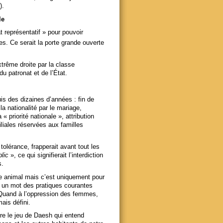
).
le
t représentatif » pour pouvoir
es. Ce serait la porte grande ouverte
xtrême droite par la classe
u patronat et de l’État.
is des dizaines d’années : fin de
la nationalité par le mariage,
« priorité nationale », attribution
liales réservées aux familles
e tolérance, frapperait avant tout les
lic
», ce qui signifierait l’interdiction
s.
re animal mais c’est uniquement pour
 un mot des pratiques courantes
. Quand à l’oppression des femmes,
ais défini.
ire le jeu de Daesh qui entend