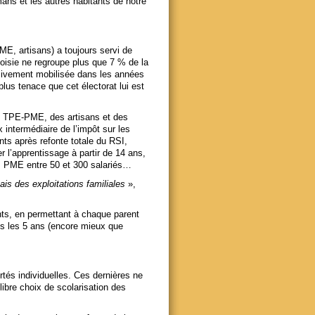
ans et les autres habitants de notre
E, artisans) a toujours servi de
eoisie ne regroupe plus que 7 % de la
ssivement mobilisée dans les années
lus tenace que cet électorat lui est
s TPE-PME, des artisans et des
 intermédiaire de l’impôt sur les
nts après refonte totale du RSI,
r l’apprentissage à partir de 14 ans,
es PME entre 50 et 300 salariés…
is des exploitations familiales
»,
nts, en permettant à chaque parent
us les 5 ans (encore mieux que
ertés individuelles. Ces dernières ne
libre choix de scolarisation des