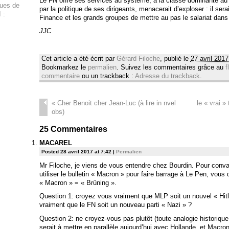
Le FN offre ses services au système, à la classe dominante au
ques de
par la politique de ses dirigeants, menacerait d’exploser : il sera
 :
Finance et les grands groupes de mettre au pas le salariat dans
JJC
Cet article a été écrit par
Gérard Filoche
, publié le
27 avril 2017
Bookmarkez le
permalien
. Suivez les commentaires grâce au
f
commentaire
ou un trackback :
Adresse du trackback
.
«
Cher Benoit cher Jean-Luc (à lire in nvel
le « vrai »
obs)
25
Commentaires
MACAREL
Posted 28 avril 2017 at 7:42
|
Permalien
Mr Filoche, je viens de vous entendre chez Bourdin. Pour conva
utiliser le bulletin « Macron » pour faire barrage à Le Pen, vous d
« Macron » = « Brüning ».
Question 1: croyez vous vraiment que MLP soit un nouvel « Hit
vraiment que le FN soit un nouveau parti « Nazi » ?
Question 2: ne croyez-vous pas plutôt (toute analogie historique
serait à mettre en parallèle aujourd’hui avec Hollande, et Macron