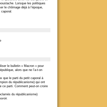
moustache. Lorsque les politiques
oser le chômage déjà à l’époque,
t caporal.
e
liser le bulletin « Macron » pour
épublique, alors que ne l’a-t-on
 que le parti du petit caporal à
mpion du républicanisme) qui ont
re ce parti. Comment peut-on croire
roclamés du républicanisme)
uvoir.