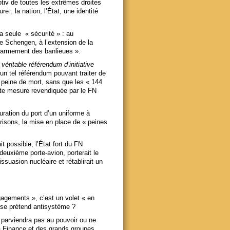
otiv de toutes les extrêmes droites
re : la nation, l’État, une identité
la seule « sécurité » : au
ce Schengen, à l’extension de la
ésarmement des banlieues ».
«
véritable référendum d’initiative
un tel référendum pouvant traiter de
la peine de mort, sans que les « 144
tte mesure revendiquée par le FN
auration du port d’un uniforme à
risons, la mise en place de « peines
t possible, l’État fort du FN
deuxième porte-avion, porterait le
ssuasion nucléaire et rétablirait un
gagements », c’est un volet « en
i se prétend antisystème ?
ne parviendra pas au pouvoir ou ne
la Finance et des grands groupes.