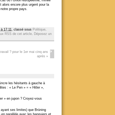
 cas où l’Union européenne, minée
it alors encore plus urgent pour la
 notre propre pays.
 à 17:11
, classé sous
Politique
.
lux RSS de cet article
.
Déposez un
 travail ? pour le 1er mai cinq ans
après
»
incre les hésitants à gauche à
ites : « Le Pen » = « Hitler »,
ler » en jupon ? Croyez-vous
 ayant ses limites) que Brüning
 en parallèle avec les banquiers et