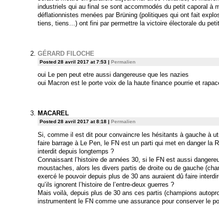
industriels qui au final se sont accommodés du petit caporal à 
déflationnistes menées par Brüning (politiques qui ont fait expl
tiens, tiens…) ont fini par permettre la victoire électorale du peti
GÉRARD FILOCHE
Posted 28 avril 2017 at 7:53
|
Permalien
oui Le pen peut etre aussi dangereuse que les nazies
oui Macron est le porte voix de la haute finance pourrie et rapac
MACAREL
Posted 28 avril 2017 at 8:18
|
Permalien
Si, comme il est dit pour convaincre les hésitants à gauche à uti
faire barrage à Le Pen, le FN est un parti qui met en danger la R
interdit depuis longtemps ?
Connaissant l’histoire de années 30, si le FN est aussi dangereux
moustaches, alors les divers partis de droite ou de gauche (cha
exercé le pouvoir depuis plus de 30 ans auraient dû faire interdi
qu’ils ignorent l’histoire de l’entre-deux guerres ?
Mais voilà, depuis plus de 30 ans ces partis (champions autop
instrumentent le FN comme une assurance pour conserver le po