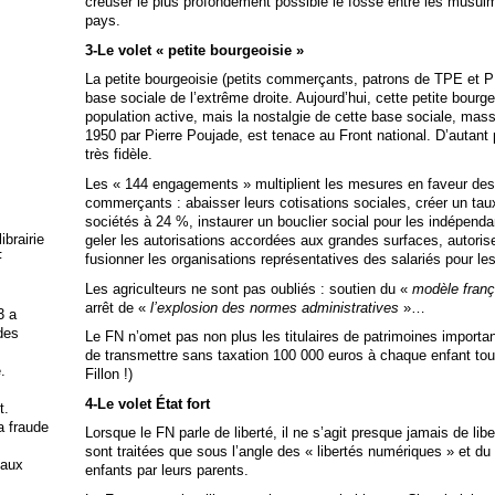
creuser le plus profondément possible le fossé entre les musulm
pays.
3-Le volet « petite bourgeoisie »
La petite bourgeoisie (petits commerçants, patrons de TPE et PM
base sociale de l’extrême droite. Aujourd’hui, cette petite bourg
population active, mais la nostalgie de cette base sociale, ma
1950 par Pierre Poujade, est tenace au Front national. D’autant p
très fidèle.
Les « 144 engagements » multiplient les mesures en faveur de
commerçants : abaisser leurs cotisations sociales, créer un taux
sociétés à 24 %, instaurer un bouclier social pour les indépenda
brairie
geler les autorisations accordées aux grandes surfaces, autorise
F
fusionner les organisations représentatives des salariés pour l
Les agriculteurs ne sont pas oubliés : soutien du «
modèle frança
arrêt de «
l’explosion des normes administratives
»…
3 a
 des
Le FN n’omet pas non plus les titulaires de patrimoines importa
de transmettre sans taxation 100 000 euros à chaque enfant to
.
Fillon !)
4-Le volet État fort
t.
la fraude
Lorsque le FN parle de liberté, il ne s’agit presque jamais de lib
sont traitées que sous l’angle des « libertés numériques » et du 
 aux
enfants par leurs parents.