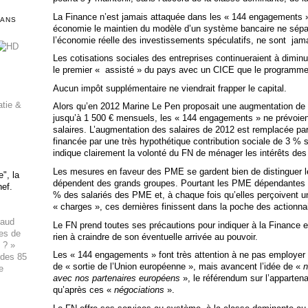
La Finance n’est jamais attaquée dans les « 144 engagements ».
DANS
économie le maintien du modèle d’un système bancaire ne sépa
l’économie réelle des investissements spéculatifs, ne sont jam
Les cotisations sociales des entreprises continueraient à diminue
le premier « assisté » du pays avec un CICE que le programme
Aucun impôt supplémentaire ne viendrait frapper le capital.
atie &
Alors qu’en 2012 Marine Le Pen proposait une augmentation de 2
jusqu’à 1 500 € mensuels, les « 144 engagements » ne prévoie
salaires. L’augmentation des salaires de 2012 est remplacée pa
financée par une très hypothétique contribution sociale de 3 %
indique clairement la volonté du FN de ménager les intérêts de
Les mesures en faveur des PME se gardent bien de distinguer 
", la
dépendent des grands groupes. Pourtant les PME dépendantes
hef.
% des salariés des PME et, à chaque fois qu’elles perçoivent 
« charges », ces dernières finissent dans la poche des actionn
haud
Le FN prend toutes ses précautions pour indiquer à la Finance e
ues de
rien à craindre de son éventuelle arrivée au pouvoir.
 ? »
Les « 144 engagements » font très attention à ne pas employer l
 des 85
de « sortie de l’Union européenne », mais avancent l’idée de «
n
e
avec nos partenaires européens
», le référendum sur l’apparten
qu’après ces «
négociations
».