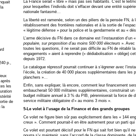
La France serait « libre » mais pas ses habitants. C’est le leitm
anquait
pour lesquelles l’individu doit s’effacer devant une entité supérieu
 la
nationale fantasmé…
La liberté est ramenée, selon un des piliers de la pensée FN, à 
rétablissement des frontières nationales et à la sortie de l’espa
« légitime défense » pour la police et la gendarmerie et au « d
L’arme décisive du FN dans ce domaine est l’instauration d’un 
populaire, sur proposition d’au moins 500 000 électeurs
». Avec 
toutes les questions, il ne serait pas difficile au FN de rétablir 
ard
engagements » aient à reprendre (« dédiabolisation » oblige) ce
depuis 1972.
240 p.,
Le catalogue répressif pourrait continuer à s’égrener avec l’inst
l’école, la création de 40 000 places supplémentaires dans les p
deux
planchers »…
 après
Enfin, sans expliquer, là encore, comment leur financement serai
tes les
embaucherait 50 000 militaires supplémentaires, construirait un 
uration
budget militaire annuel à 3 % du PIB, pérenniserait la force de di
stérité
service militaire obligatoire d’« au moins 3 mois ».
ortie de
 la
5-Le volet à l’usage de la Finance et des grands groupes
Ce volet ne figure bien sûr pas explicitement dans les « 144 en
creux ». Comment pourrait-il en être autrement pour un parti qu
Ce volet est pourtant décisif pour le FN qui sait fort bien qu’il 
pourra s’y maintenir, sans l’accord de la classe dominante, de 