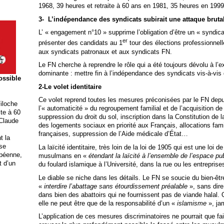
1968, 39 heures et retraite à 60 ans en 1981, 35 heures en 1999
3- L’indépendance des syndicats subirait une attaque bruta
L’ « engagement n°10 » supprime l’obligation d’être un « syndica
er
présenter des candidats au 1
tour des élections professionnell
aux syndicats patronaux et aux syndicats FN.
Le FN cherche à reprendre le rôle qui a été toujours dévolu à l’e
dominante : mettre fin à l’indépendance des syndicats vis-à-vis d
possible
2-Le volet identitaire
Ce volet reprend toutes les mesures préconisées par le FN depu
iloche
l’« automaticité » du regroupement familial et de l’acquisition de 
ite à 60
suppression du droit du sol, inscription dans la Constitution de la 
 Claude
des logements sociaux en priorité aux Français, allocations fami
françaises, suppression de l’Aide médicale d’État…
t la
ise
La laïcité identitaire, très loin de la loi de 1905 qui est une loi d
opéenne,
musulmans en «
étendant la laïcité à l’ensemble de l’espace pub
t d’un
du foulard islamique à l’Université, dans la rue ou les entreprise
Le diable se niche dans les détails. Le FN se soucie du bien-êt
«
interdire l’abattage sans étourdissement préalable
», sans dire
dans bien des abattoirs qui ne fournissent pas de viande halal
elle ne peut être que de la responsabilité d’un «
islamisme
», jam
L’application de ces mesures discriminatoires ne pourrait que fa