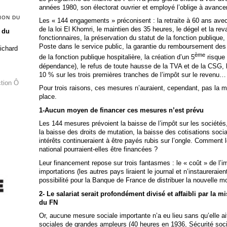
années 1980, son électorat ouvrier et employé l’oblige à avance
ION DU
Les « 144 engagements » préconisent : la retraite à 60 ans avec 
de la loi El Khomri, le maintien des 35 heures, le dégel et la reva
 du
fonctionnaires, la préservation du statut de la fonction publique
Poste dans le service public, la garantie du remboursement des 
Richard
ème
de la fonction publique hospitalière, la création d’un 5
risque 
dépendance), le refus de toute hausse de la TVA et de la CSG, l
10 % sur les trois premières tranches de l’impôt sur le revenu…
ction Ô
Pour trois raisons, ces mesures n’auraient, cependant, pas la 
place.
1-Aucun moyen de financer ces mesures n’est prévu
Les 144 mesures prévoient la baisse de l’impôt sur les sociétés,
la baisse des droits de mutation, la baisse des cotisations soci
intérêts continueraient à être payés rubis sur l’ongle. Comment
national pourraient-elles être financées ?
Leur financement repose sur trois fantasmes : le « coût » de l’i
importations (les autres pays liraient le journal et n’instaurera
possibilité pour la Banque de France de distribuer la nouvelle mo
2- Le salariat serait profondément divisé et affaibli par la m
du FN
Or, aucune mesure sociale importante n’a eu lieu sans qu’elle a
sociales de grandes ampleurs (40 heures en 1936, Sécurité soc