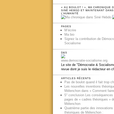
« AU BOULOT ! », MA CHRONIQUE 
SINÉ HEBDO ET MAINTENANT DANS
L’HUMANITÉ
PAGES
M’écrire
Ma bio
Signez la contribution de Démocr
Socialisme
D&S
www.democratie-socialisme.org
Le site de "Démocratie & Socialisme
revue dont je suis le rédacteur en c
ARTICLES RÉCENTS
Pas de boulot quand il fait trop c
Les nouvelles inventions théoriq
Mélenchon dans « Comment faire
5° conclusion Les conséquences
pages de « cadres théoriques » d
Mélenchon
Quatrième partie des innovations
théoriques de Mélenchon :