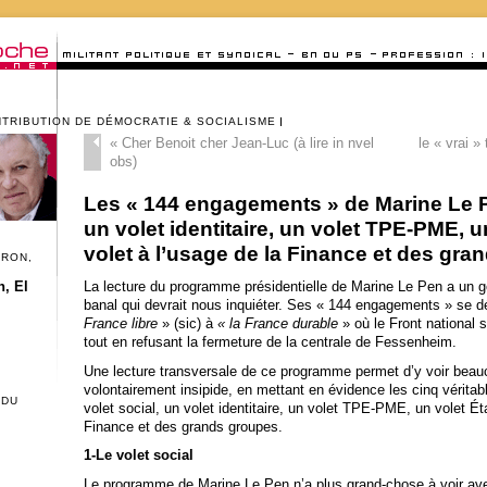
NTRIBUTION DE DÉMOCRATIE & SOCIALISME
«
Cher Benoit cher Jean-Luc (à lire in nvel
le « vrai »
obs)
Les « 144 engagements » de Marine Le Pe
un volet identitaire, un volet TPE-PME, un
volet à l’usage de la Finance et des gra
CRON,
La lecture du programme présidentielle de Marine Le Pen a un g
, El
banal qui devrait nous inquiéter. Ses « 144 engagements » se déc
France libre
» (sic) à
« la France durable
» où le Front national 
tout en refusant la fermeture de la centrale de Fessenheim.
Une lecture transversale de ce programme permet d’y voir beauc
volontairement insipide, en mettant en évidence les cinq véritabl
 DU
volet social, un volet identitaire, un volet TPE-PME, un volet Éta
Finance et des grands groupes.
1-Le volet social
Le programme de Marine Le Pen n’a plus grand-chose à voir ave