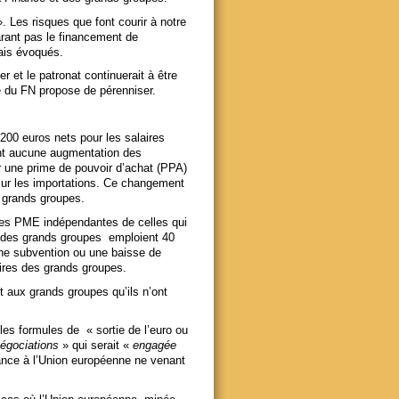
 Les risques que font courir à notre
rant pas le financement de
ais évoqués.
r et le patronat continuerait à être
 du FN propose de pérenniser.
00 euros nets pour les salaires
nt aucune augmentation des
r une prime de pouvoir d’achat (PPA)
 sur les importations. Ce changement
s grands groupes.
les PME indépendantes de celles qui
 des grands groupes emploient 40
une subvention ou une baisse de
aires des grands groupes.
t aux grands groupes qu’ils n’ont
es formules de « sortie de l’euro ou
égociations
» qui serait «
engagée
ance à l’Union européenne ne venant