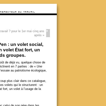
 travail ? pour le 1er mai cinq ans
après
»
n : un volet social,
 volet État fort, un
nds groupes.
oût de déjà vu, quelque chose de
linent en 7 parties : de «
Une
s’essaie au patriotisme écologique,
oup plus clair dans ce catalogue,
es volets qui le structurent : un
t fort, un volet à l’usage de la
c celui de son père dans les