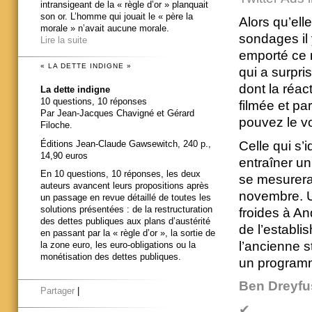
intransigeant de la « règle d’or » planquait
son or. L’homme qui jouait le « père la
Alors qu’ell
morale » n’avait aucune morale.
sondages il 
Lire la suite
emporté ce 
« LA DETTE INDIGNE »
qui a surpri
dont la réac
La dette indigne
10 questions, 10 réponses
filmée et pa
Par Jean-Jacques Chavigné et Gérard
pouvez le vo
Filoche.
Éditions Jean-Claude Gawsewitch, 240 p.,
Celle qui s’
14,90 euros
entraîner un
En 10 questions, 10 réponses, les deux
se mesurera
auteurs avancent leurs propositions après
novembre. U
un passage en revue détaillé de toutes les
solutions présentées : de la restructuration
froides à A
des dettes publiques aux plans d’austérité
de l’establi
en passant par la « règle d’or », la sortie de
l’ancienne s
la zone euro, les euro-obligations ou la
monétisation des dettes publiques.
un programm
Ben Dreyfu
Partager
|
✔