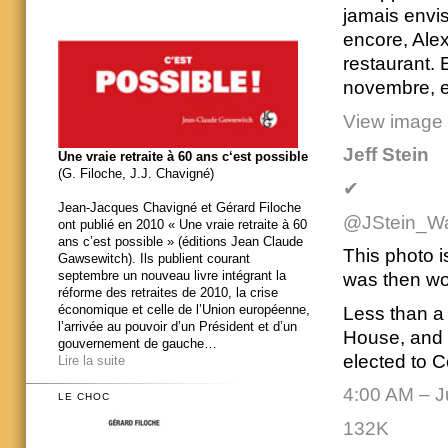
jamais envis
encore, Ale
restaurant. 
novembre, el
View image 
Jeff Stein
Une vraie retraite à 60 ans c‘est possible
(G. Filoche, J.J. Chavigné)
✔
Jean-Jacques Chavigné et Gérard Filoche
@JStein_W
ont publié en 2010 « Une vraie retraite à 60
ans c’est possible » (éditions Jean Claude
This photo i
Gawsewitch). Ils publient courant
septembre un nouveau livre intégrant la
was then wo
réforme des retraites de 2010, la crise
économique et celle de l’Union européenne,
Less than a 
l’arrivée au pouvoir d’un Président et d’un
House, and 
gouvernement de gauche…
elected to 
Lire la suite
4:00 AM – J
LE CHOC
132K