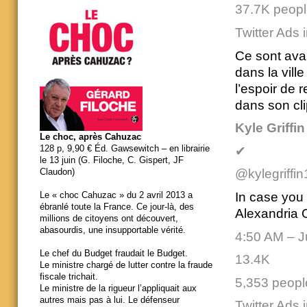
37.7K people
Twitter Ads 
Ce sont avan
dans la vill
l’espoir de 
dans son cli
Kyle Griffin
Le choc, après Cahuzac
128 p, 9,90 € Éd. Gawsewitch – en librairie
✔
le 13 juin (G. Filoche, C. Gispert, JF
Claudon)
@kylegriffin
In case you 
Le « choc Cahuzac » du 2 avril 2013 a
ébranlé toute la France. Ce jour-là, des
Alexandria O
millions de citoyens ont découvert,
abasourdis, une insupportable vérité.
4:50 AM – J
Le chef du Budget fraudait le Budget.
13.4K
Le ministre chargé de lutter contre la fraude
fiscale trichait.
5,353 people
Le ministre de la rigueur l’appliquait aux
autres mais pas à lui. Le défenseur
Twitter Ads 