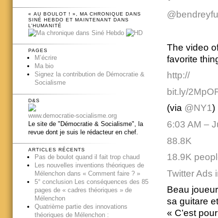
@bendreyfu
« AU BOULOT ! », MA CHRONIQUE DANS
SINÉ HEBDO ET MAINTENANT DANS
L’HUMANITÉ
The video o
PAGES
favorite thi
M’écrire
Ma bio
http://
Signez la contribution de Démocratie &
Socialisme
bit.ly/2MpO
D&S
(via
‪@NY1
)
www.democratie-socialisme.org
6:03 AM – J
Le site de "Démocratie & Socialisme", la
revue dont je suis le rédacteur en chef.
88.8K
ARTICLES RÉCENTS
18.9K people
Pas de boulot quand il fait trop chaud
Les nouvelles inventions théoriques de
Twitter Ads 
Mélenchon dans « Comment faire ? »
5° conclusion Les conséquences des 85
Beau joueur,
pages de « cadres théoriques » de
Mélenchon
sa guitare e
Quatrième partie des innovations
« C’est pou
théoriques de Mélenchon :