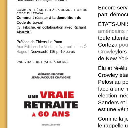
Encore serve
COMMENT RÉSISTER À LA DÉMOLITION DU
parti démocr
CODE DU TRAVAIL
Comment résister à la démolition du
Code du travail
ÉTATS-UNIS 
(G. Filoche, en collaboration avec Richard
américains n
Abauzit.)
toute attent
Préface de Thierry Le Paon
Cortez
a pou
Aux Éditions Le Vent se lève, collection Ô
Crowley
lors
Rages !
Nouveauté 116 p. 10 euros
de New York
UNE VRAIE RETRAITE À 60 ANS
Élu et ré-él
Crowley éta
Pelosi au p
face à une m
élection, né
Sanders et
est une véri
Comme la je
le rappelle 