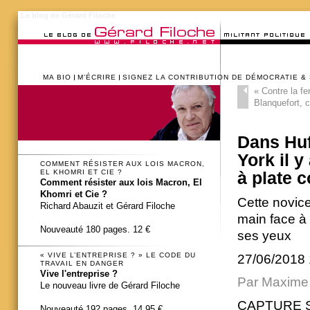
Le blog de Gérard Filoche
MA BIO
M’ÉCRIRE
SIGNEZ LA CONTRIBUTION DE DÉMOCRATIE &
«
Contre la fe
Blanquefort, c
Dans Huf
York il 
COMMENT RÉSISTER AUX LOIS MACRON,
EL KHOMRI ET CIE ?
à plate 
Comment résister aux lois Macron, El
Khomri et Cie ?
Cette novice
Richard Abauzit et Gérard Filoche
main face à
Nouveauté 180 pages. 12 €
ses yeux
« VIVE L’ENTREPRISE ? » LE CODE DU
27/06/2018
TRAVAIL EN DANGER
Vive l'entreprise ?
Par Maxime
Le nouveau livre de Gérard Filoche
CAPTURE 
Nouveauté 192 pages. 14,95 €