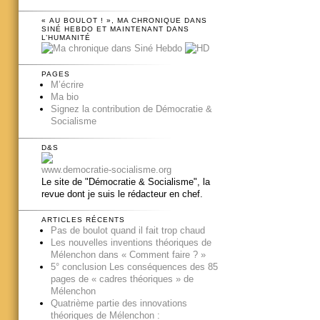
« AU BOULOT ! », MA CHRONIQUE DANS
SINÉ HEBDO ET MAINTENANT DANS
L’HUMANITÉ
PAGES
M’écrire
Ma bio
Signez la contribution de Démocratie &
Socialisme
D&S
www.democratie-socialisme.org
Le site de "Démocratie & Socialisme", la
revue dont je suis le rédacteur en chef.
ARTICLES RÉCENTS
Pas de boulot quand il fait trop chaud
Les nouvelles inventions théoriques de
Mélenchon dans « Comment faire ? »
5° conclusion Les conséquences des 85
pages de « cadres théoriques » de
Mélenchon
Quatrième partie des innovations
théoriques de Mélenchon :