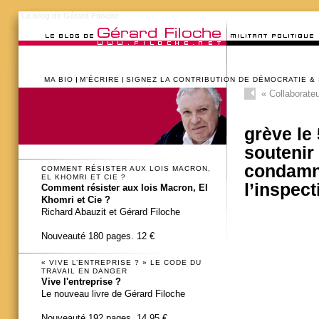
Le blog de Gérard Filoche
MA BIO
M’ÉCRIRE
SIGNEZ LA CONTRIBUTION DE DÉMOCRATIE &
«
Collaborate
grève le
soutenir 
condamné
COMMENT RÉSISTER AUX LOIS MACRON,
EL KHOMRI ET CIE ?
l’inspect
Comment résister aux lois Macron, El
Khomri et Cie ?
Richard Abauzit et Gérard Filoche
Nouveauté 180 pages. 12 €
« VIVE L’ENTREPRISE ? » LE CODE DU
TRAVAIL EN DANGER
Vive l'entreprise ?
Le nouveau livre de Gérard Filoche
Nouveauté 192 pages. 14,95 €