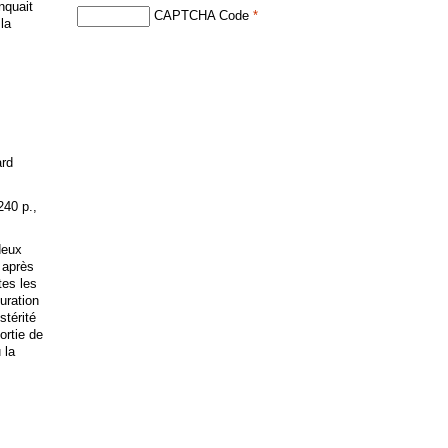
anquait
CAPTCHA Code
*
 la
ard
240 p.,
deux
 après
tes les
uration
stérité
ortie de
 la