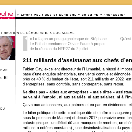
NTRIBUTION DE DÉMOCRATIE & SOCIALISME
«
La façon un peu guignolesque de Stéphane
Qu’est
Le Foll de condamner Olivier Faure à propos
de la réunion du NFP27 du 2 juillet
211 milliards d’assistanat aux chefs d’e
Fabien Gay, excellent directeur de l’Humanité, a réussi à impos
CRON,
base d’une enquête sénatoriale, une vérité connue et dénoncée 
, El
près de 40 % du budget de l’état, soit 211 milliards en 2022 es
d’entreprises, sans contrôle, sans contrepartie, sans retour.
Ne dites pas « aides aux entreprises » mais dites « assistan
ne va ni à l’emploi, ni aux salariés, ni aux salaires, ni à l’i
Ça va aux actionnaires, aux patrons et ça part en dividendes, et
 DU
Le bilan politique de cette « politique dite de l’offre » inaugurée
sous la pression de Macron) et depuis 2017 poursuivie avec fo
catastrophique : un déficit dû aux manques de recettes, un chô
millions a critères constants) , une désindustrialisation du pays