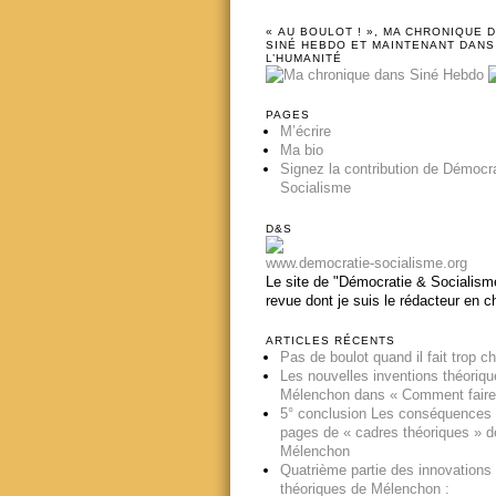
« AU BOULOT ! », MA CHRONIQUE 
SINÉ HEBDO ET MAINTENANT DANS
L’HUMANITÉ
PAGES
M’écrire
Ma bio
Signez la contribution de Démocr
Socialisme
D&S
www.democratie-socialisme.org
Le site de "Démocratie & Socialisme
revue dont je suis le rédacteur en c
ARTICLES RÉCENTS
Pas de boulot quand il fait trop c
Les nouvelles inventions théoriq
Mélenchon dans « Comment faire
5° conclusion Les conséquences
pages de « cadres théoriques » d
Mélenchon
Quatrième partie des innovations
théoriques de Mélenchon :