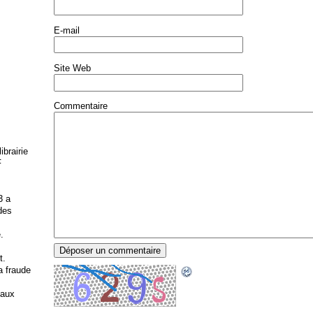
E-mail
Site Web
Commentaire
brairie
F
3 a
 des
.
t.
la fraude
 aux