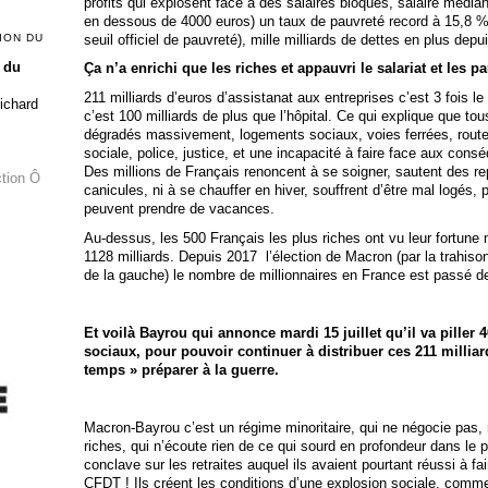
profits qui explosent face à des salaires bloqués, salaire média
en dessous de 4000 euros) un taux de pauvreté record à 15,8 % 
seuil officiel de pauvreté), mille milliards de dettes en plus depu
ION DU
 du
Ça n’a enrichi que les riches et appauvri le salariat et les p
211 milliards d’euros d’assistanat aux entreprises c’est 3 fois le
Richard
c’est 100 milliards de plus que l’hôpital. Ce qui explique que to
dégradés massivement, logements sociaux, voies ferrées, routes
sociale, police, justice, et une incapacité à faire face aux co
Des millions de Français renoncent à se soigner, sautent des re
ction Ô
canicules, ni à se chauffer en hiver, souffrent d’être mal logés,
peuvent prendre de vacances.
Au-dessus, les 500 Français les plus riches ont vu leur fortune 
1128 milliards. Depuis 2017 l’élection de Macron (par la trahison
de la gauche) le nombre de millionnaires en France est passé d
Et voilà Bayrou qui annonce mardi 15 juillet qu’il va piller 
sociaux, pour pouvoir continuer à distribuer ces 211 millia
temps » préparer à la guerre.
Macron-Bayrou c’est un régime minoritaire, qui ne négocie pas, n’
riches, qui n’écoute rien de ce qui sourd en profondeur dans le
conclave sur les retraites auquel ils avaient pourtant réussi à fai
CFDT ! Ils créent les conditions d’une explosion sociale, comme