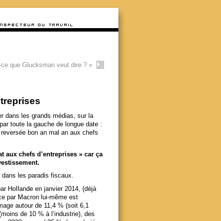
-ce que Glucksman veut dire ?
»
ntreprises
er dans les grands médias, sur la
par toute la gauche de longue date :
t reversée bon an mal an aux chefs
at aux chefs d’entreprises » car ça
nvestissement.
 dans les paradis fiscaux.
 par HoIlande en janvier 2014, (déjà
rce par Macron lui-même est
mage autour de 11,4 % (soit 6,1
 (moins de 10 % à l’industrie), des