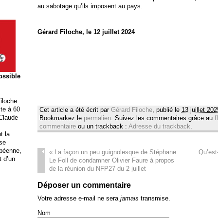
au sabotage qu’ils imposent au pays.
Gérard Filoche, le 12 juillet 2024
possible
iloche
ite à 60
Cet article a été écrit par
Gérard Filoche
, publié le
13 juillet 20
 Claude
Bookmarkez le
permalien
. Suivez les commentaires grâce au
f
commentaire
ou un trackback :
Adresse du trackback
.
t la
ise
opéenne,
«
La façon un peu guignolesque de Stéphane
Qu’est
t d’un
Le Foll de condamner Olivier Faure à propos
de la réunion du NFP27 du 2 juillet
Déposer un commentaire
Votre adresse e-mail ne sera
jamais
transmise.
Nom