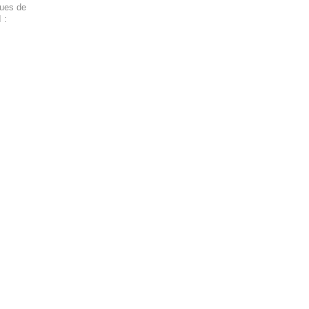
ques de
 :