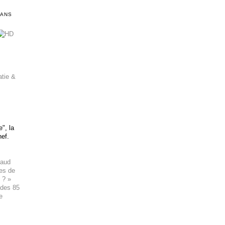
DANS
atie &
", la
hef.
haud
ues de
 ? »
 des 85
e