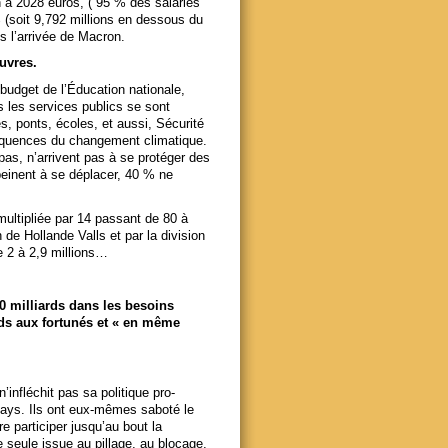
n a 2028 euros, ( 95 % des salariés
(soit 9,792 millions en dessous du
is l’arrivée de Macron.
auvres.
 budget de l’Éducation nationale,
us les services publics se sont
, ponts, écoles, et aussi, Sécurité
nséquences du changement climatique.
pas, n’arrivent pas à se protéger des
 peinent à se déplacer, 40 % ne
multipliée par 14 passant de 80 à
 de Hollande Valls et par la division
e 2 à 2,9 millions…
40 milliards dans les besoins
rds aux fortunés et « en même
infléchit pas sa politique pro-
 pays. Ils ont eux-mêmes saboté le
re participer jusqu’au bout la
 seule issue au pillage, au blocage,