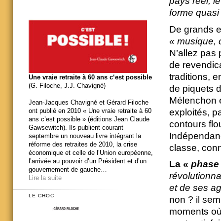
pays réel, l
forme quasi
De grands en
« musique, c
N’allez pas 
de revendica
traditions, 
Une vraie retraite à 60 ans c‘est possible
(G. Filoche, J.J. Chavigné)
de piquets d
Mélenchon es
Jean-Jacques Chavigné et Gérard Filoche
exploités, p
ont publié en 2010 « Une vraie retraite à 60
ans c’est possible » (éditions Jean Claude
contours flo
Gawsewitch). Ils publient courant
Indépendanc
septembre un nouveau livre intégrant la
réforme des retraites de 2010, la crise
classe, conn
économique et celle de l’Union européenne,
l’arrivée au pouvoir d’un Président et d’un
La «
phase 
gouvernement de gauche…
révolutionn
Lire la suite
et de ses ag
LE CHOC
non ? il sem
moments où 