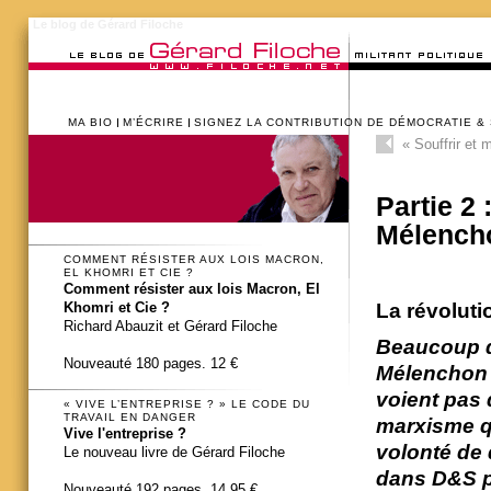
Le blog de Gérard Filoche
MA BIO
M’ÉCRIRE
SIGNEZ LA CONTRIBUTION DE DÉMOCRATIE &
«
Souffrir et m
Partie 2 
Mélench
COMMENT RÉSISTER AUX LOIS MACRON,
EL KHOMRI ET CIE ?
Comment résister aux lois Macron, El
La révolut
Khomri et Cie ?
Richard Abauzit et Gérard Filoche
Beaucoup d
Nouveauté 180 pages. 12 €
Mélenchon a
voient pas 
« VIVE L’ENTREPRISE ? » LE CODE DU
TRAVAIL EN DANGER
marxisme qu
Vive l'entreprise ?
volonté de 
Le nouveau livre de Gérard Filoche
dans D&S p
Nouveauté 192 pages. 14,95 €