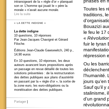
phases en 
intransigeant de la « règle d’or » planquait
son or. L’homme qui jouait le « père la
Toutes les r
morale » n’avait aucune morale.
traditions, 
Lire la suite
d’organisat
« LA DETTE INDIGNE »
Bouazizi auq
La dette indigne
le feu le 17
10 questions, 10 réponses
«
Révolutio
Par Jean-Jacques Chavigné et Gérard
fuir le tyra
Filoche.
manifestatio
Éditions Jean-Claude Gawsewitch, 240 p.,
14,90 euros
répression e
En 10 questions, 10 réponses, les deux
Ou les barri
auteurs avancent leurs propositions après
déclenchent 
un passage en revue détaillé de toutes les
solutions présentées : de la restructuration
l’humanité. 
des dettes publiques aux plans d’austérité
jours qu’en 
en passant par la « règle d’or », la sortie de
la zone euro, les euro-obligations ou la
Sauf qu’il y 
monétisation des dettes publiques.
stalinisme, 
d’un grand p
Partager
|
révolutionna