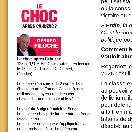
peut satisf
où la consc
victoire ou d
« Enfin, la 
C’est le mom
politique po
Comment Mé
vouloir ain
Le choc, après Cahuzac
128 p, 9,90 € Éd. Gawsewitch – en librairie
Regardez le
le 13 juin (G. Filoche, C. Gispert, JF
2026 : est-
Claudon)
La classe e
Le « choc Cahuzac » du 2 avril 2013 a
ébranlé toute la France. Ce jour-là, des
au pouvoir v
millions de citoyens ont découvert,
(le lithium, 
abasourdis, une insupportable vérité.
pour défendr
Le chef du Budget fraudait le Budget.
a fait, en 
Le ministre chargé de lutter contre la fraude
bâtons de d
fiscale trichait.
Le ministre de la rigueur l’appliquait aux
désobéi au 
autres mais pas à lui. Le défenseur