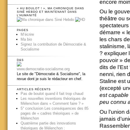
encore moin
« AU BOULOT ! », MA CHRONIQUE DANS
Ou le gouve
SINÉ HEBDO ET MAINTENANT DANS
L’HUMANITÉ
théâtre ou s
spectateurs 
PAGES
démarre « l
M’écrire
les chars de
Ma bio
Signez la contribution de Démocratie &
stalinisme, 
Socialisme
? expliquer 
pouvoir » d
D&S
dits de l’Est
www.democratie-socialisme.org
nenni, rien 
Le site de "Démocratie & Socialisme", la
revue dont je suis le rédacteur en chef.
Staline est
(excepté une
ARTICLES RÉCENTS
Pas de boulot quand il fait trop chaud
est capable 
Les nouvelles inventions théoriques de
peu connu al
Mélenchon dans « Comment faire ? »
5° conclusion Les conséquences des 85
Ou l’union d
pages de « cadres théoriques » de
jamais d’uni
Mélenchon
Quatrième partie des innovations
Rassembleme
théoriques de Mélenchon :