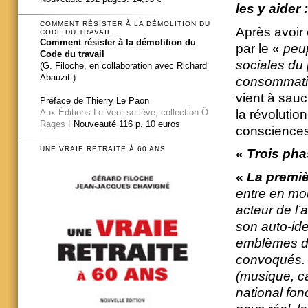
les y aider :
COMMENT RÉSISTER À LA DÉMOLITION DU
Après avoir
CODE DU TRAVAIL
Comment résister à la démolition du
par le «
peup
Code du travail
sociales du
(G. Filoche, en collaboration avec Richard
Abauzit.)
consommatio
vient à sau
Préface de Thierry Le Paon
la révolutio
Aux Éditions Le Vent se lève, collection Ô
Rages !
Nouveauté 116 p. 10 euros
consciences 
UNE VRAIE RETRAITE À 60 ANS
«
Trois
phas
«
La premiè
entre en mou
acteur de l’a
son auto-iden
emblèmes de
convoqués. 
(musique, c
national fon