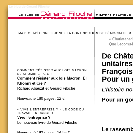
Le blog de Gérard Filoche
MA BIO
M’ÉCRIRE
SIGNEZ LA CONTRIBUTION DE DÉMOCRATIE &
«
Charlataneri
Que Lecornu-
De Châte
unitaire
François
COMMENT RÉSISTER AUX LOIS MACRON,
EL KHOMRI ET CIE ?
Pour un 
Comment résister aux lois Macron, El
Khomri et Cie ?
Richard Abauzit et Gérard Filoche
L’histoire n
Nouveauté 180 pages. 12 €
Pour un g
« VIVE L’ENTREPRISE ? » LE CODE DU
TRAVAIL EN DANGER
Vive l'entreprise ?
Le nouveau livre de Gérard Filoche
Le rassemb
Nouveauté 192 pages. 14,95 €