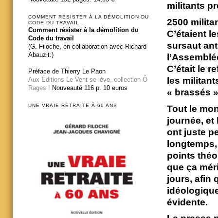
militants pr
COMMENT RÉSISTER À LA DÉMOLITION DU
2500 milita
CODE DU TRAVAIL
Comment résister à la démolition du
C’étaient le
Code du travail
sursaut ant
(G. Filoche, en collaboration avec Richard
Abauzit.)
l’Assemblée
C’était le 
Préface de Thierry Le Paon
les militan
Aux Éditions Le Vent se lève, collection Ô
Rages !
Nouveauté 116 p. 10 euros
« brassés ».
UNE VRAIE RETRAITE À 60 ANS
Tout le mon
journée, et 
ont juste pe
longtemps, p
points théo
que ça mérit
jours, afin
idéologiques
évidente.