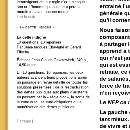
intransigeant de la « règle d’or » planquait
entrainé l’
son or. L’homme qui jouait le « père la
morale » n’avait aucune morale.
générale qu
Lire la suite
qu’il conten
« LA DETTE INDIGNE »
Nous faison
composante,
La dette indigne
10 questions, 10 réponses
à partager l
Par Jean-Jacques Chavigné et Gérard
apprend à t
Filoche.
qui n’est j
Éditions Jean-Claude Gawsewitch, 240 p.,
qui est esse
14,90 euros
retraite, ce
En 10 questions, 10 réponses, les deux
auteurs avancent leurs propositions après
de salariés
un passage en revue détaillé de toutes les
force de tr
solutions présentées : de la restructuration
n’en reçoive
des dettes publiques aux plans d’austérité
en passant par la « règle d’or », la sortie de
Le NFP ce n’
la zone euro, les euro-obligations ou la
monétisation des dettes publiques.
La gauche e
tant mieux.
Partager
|
de vivre et 