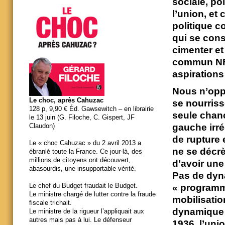
sociale, pol
l’union, et
politique c
qui se con
cimenter e
commun NFP
aspirations
Nous n’oppo
Le choc, après Cahuzac
se nourriss
128 p, 9,90 € Éd. Gawsewitch – en librairie
seule chanc
le 13 juin (G. Filoche, C. Gispert, JF
gauche irré
Claudon)
de rupture
Le « choc Cahuzac » du 2 avril 2013 a
ne se décrè
ébranlé toute la France. Ce jour-là, des
millions de citoyens ont découvert,
d’avoir une
abasourdis, une insupportable vérité.
Pas de dyn
Le chef du Budget fraudait le Budget.
« programm
Le ministre chargé de lutter contre la fraude
mobilisatio
fiscale trichait.
dynamique d
Le ministre de la rigueur l’appliquait aux
autres mais pas à lui. Le défenseur
1936, l’unio