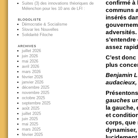
confirmé à 
Suites (3) des innovations théoriques de
Mélenchon pour les 10 ans de LFI :
communs ap
insérés dan
BLOGOLISTE
gouvernemen
Démocratie & Socialisme
Slovar les Nouvelles
adversités.
Solidarité Filoche
s’entendre 
assez rapide
ARCHIVES
juillet 2026
juin 2026
C’est donc 
mai 2026
plus concer
avril 2026
mars 2026
Benjamin L
février 2026
audacieux,
janvier 2026
décembre 2025
Présentons 
novembre 2025
octobre 2025
gauches un
septembre 2025
la gauche, 
août 2025
juillet 2025
et conditio
juin 2025
corps, que 
mai 2025
dynamiser, 
mars 2025
février 2025
lucidement,