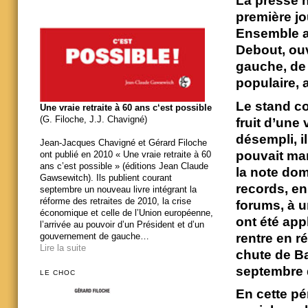
La presse n
première jo
Ensemble ay
Debout, ouv
gauche, de
populaire, 
Le stand co
Une vraie retraite à 60 ans c‘est possible
(G. Filoche, J.J. Chavigné)
fruit d’une 
désempli, i
Jean-Jacques Chavigné et Gérard Filoche
pouvait ma
ont publié en 2010 « Une vraie retraite à 60
ans c’est possible » (éditions Jean Claude
la note dom
Gawsewitch). Ils publient courant
records, e
septembre un nouveau livre intégrant la
réforme des retraites de 2010, la crise
forums, à u
économique et celle de l’Union européenne,
ont été appl
l’arrivée au pouvoir d’un Président et d’un
rentre en r
gouvernement de gauche…
Lire la suite
chute de Ba
septembre d
LE CHOC
En cette pér