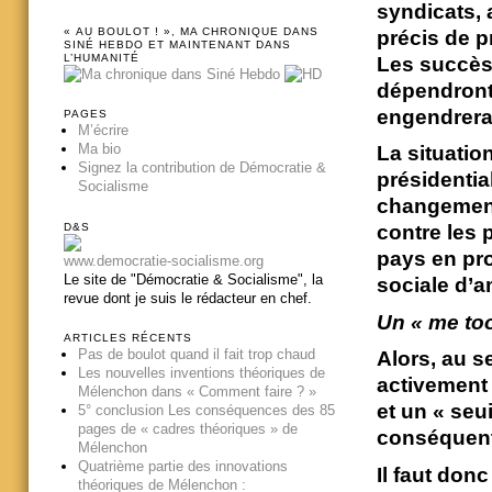
syndicats, 
« AU BOULOT ! », MA CHRONIQUE DANS
précis de p
SINÉ HEBDO ET MAINTENANT DANS
L’HUMANITÉ
Les succès 
dépendront 
engendrera
PAGES
M’écrire
Ma bio
La situation
Signez la contribution de Démocratie &
présidentia
Socialisme
changement
D&S
contre les 
pays en pro
www.democratie-socialisme.org
Le site de "Démocratie & Socialisme", la
sociale d’a
revue dont je suis le rédacteur en chef.
Un « me too
ARTICLES RÉCENTS
Pas de boulot quand il fait trop chaud
Alors, au s
Les nouvelles inventions théoriques de
activement 
Mélenchon dans « Comment faire ? »
et un « seu
5° conclusion Les conséquences des 85
pages de « cadres théoriques » de
conséquent
Mélenchon
Quatrième partie des innovations
Il faut don
théoriques de Mélenchon :