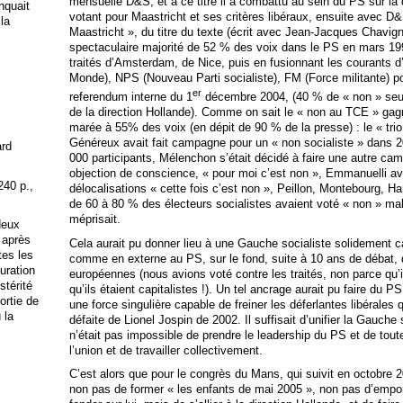
mensuelle D&S, et à ce titre il a combattu au sein du PS sur la
anquait
votant pour Maastricht et ses critères libéraux, ensuite avec D&
 la
Maastricht », du titre du texte (écrit avec Jean-Jacques Chavign
spectaculaire majorité de 52 % des voix dans le PS en mars 19
traités d’Amsterdam, de Nice, puis en fusionnant les courants
Monde), NPS (Nouveau Parti socialiste), FM (Force militante) p
er
referendum interne du 1
décembre 2004, (40 % de « non » seul
de la direction Hollande). Comme on sait le « non au TCE » gag
marée à 55% des voix (en dépit de 90 % de la presse) : le « trio 
Généreux avait fait campagne pour un « non socialiste » dans 2
ard
000 participants, Mélenchon s’était décidé à faire une autre 
objection de conscience, « pour moi c’est non », Emmanuelli ava
240 p.,
délocalisations « cette fois c’est non », Peillon, Montebourg, H
de 60 à 80 % des électeurs socialistes avaient voté « non » malg
méprisait.
deux
 après
Cela aurait pu donner lieu à une Gauche socialiste solidement c
tes les
comme en externe au PS, sur le fond, suite à 10 ans de débat, de
uration
européennes (nous avions voté contre les traités, non parce qu’
stérité
qu’ils étaient capitalistes !). Un tel ancrage aurait pu faire du PS
ortie de
une force singulière capable de freiner les déferlantes libérales
 la
défaite de Lionel Jospin de 2002. Il suffisait d’unifier la Gauche 
n’était pas impossible de prendre le leadership du PS et de toute
l’union et de travailler collectivement.
C’est alors que pour le congrès du Mans, qui suivit en octobre 2
non pas de former « les enfants de mai 2005 », non pas d’empo