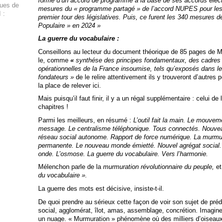
forme d’un accord de programme à la base de ses accords élect
ques de
mesures du « programme partagé » de l’accord NUPES pour l
 :
premier tour des législatives. Puis, ce furent les 340 mesures 
Populaire » en 2024 »
La guerre du vocabulaire :
Conseillons au lecteur du document théorique de 85 pages de 
le, comme
«
synthése des principes fondamentaux, des cadres 
opérationnelles de la France insoumise, tels qu’exposés dans 
fondateurs »
de le relire attentivement ils y trouveront d’autres
la place de relever ici.
Mais puisqu’il faut finir, il y a un régal supplémentaire : celui de 
chapitres !
Parmi les meilleurs, en résumé :
L’outil fait la main. Le mouveme
message. Le centralisme téléphonique. Tous connectés. Nouvea
réseau social autonome. Rapport de force numérique. La murmura
permanente. Le nouveau monde émietté. Nouvel agrégat social.
onde. L’osmose. La guerre du vocabulaire. Vers l’harmonie.
Mélenchon parle de la
murmuration révolutionnaire du peuple,
et
du vocabulaire ».
La guerre des mots est décisive, insiste-t-il.
De quoi prendre au sérieux cette façon de voir son sujet de prédi
social, agglomérat, îlot, amas, assemblage, concrétion. Imag
un nuage. « Murmuration » phénomène où des milliers d’oiseau