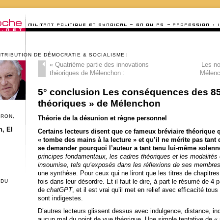
NTRIBUTION DE DÉMOCRATIE & SOCIALISME
«
Quatrième partie des innovations
Les no
théoriques de Mélenchon :
Mélenc
5° conclusion Les conséquences des 85
théoriques » de Mélenchon
CRON,
Théorie de la désunion et règne personnel
, El
Certains lecteurs disent que ce fameux bréviaire théorique
« tombe des mains à la lecture » et qu’il ne mérite pas tant d
se demander pourquoi l’auteur a tant tenu lui-même solen
principes fondamentaux, les cadres théoriques et les modalités 
insoumise, tels qu’exposés dans les réflexions de ses membres
une synthèse. Pour ceux qui ne liront que les titres de chapitres
fois dans leur désordre. Et il faut le dire, à part le résumé de 4 p
 DU
de
chatGPT
, et il est vrai qu’il met en relief avec efficacité to
sont indigestes.
D’autres lecteurs glissent dessus avec indulgence, distance, indi
aucun mal du point de vue théorique. Une simple tentative de « 