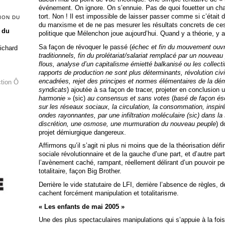
événement. On ignore. On s’ennuie. Pas de quoi fouetter un chat
tort. Non ! Il est impossible de laisser passer comme si c’était 
ION DU
du marxisme et de ne pas mesurer les résultats concrets de ces
 du
politique que Mélenchon joue aujourd’hui. Quand y a théorie, y
Sa façon de révoquer le passé (
échec et fin du mouvement ouvrie
Richard
traditionnels, fin du prolétariat/salariat remplacé par un nouvea
flous, analyse d’un capitalisme émietté balkanisé ou les collecti
rapports de production ne sont plus déterminants, révolution ci
encadrées, rejet des principes et normes élémentaires de la dém
ction Ô
syndicats
) ajoutée à sa façon de tracer, projeter en conclusion
harmonie
» (sic)
au consensus et sans votes
(
basé de façon és
sur les réseaux sociaux, la circulation, la consommation, insp
ondes rayonnantes, par une infiltration moléculaire (sic) dans la
discrétion, une osmose, une murmuration du nouveau peuple
) d
projet démiurgique dangereux.
Affirmons qu’il s’agit ni plus ni moins que de la théorisation défi
sociale révolutionnaire et de la gauche d’une part, et d’autre par
l’avènement caché, rampant, réellement délirant d’un pouvoir pe
totalitaire, façon Big Brother.
Derrière le vide statutaire de LFI, derrière l’absence de règles, 
cachent forcément manipulation et totalitarisme.
« Les enfants de mai 2005 »
Une des plus spectaculaires manipulations qui s’appuie à la fois su