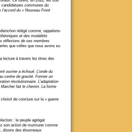
oraux. Ce furent, en 2022, les 650
es candidatures communes du
de l’accord du « Nouveau Front
Mélenchon rédigé comme, rappelons-
théoriques et des modalités
les réflexions de ses membres
 perles que celles que nous avons eu
la lecture à travers les titres des
nt ouvrier a échoué. L’onde du
u centre de gravité. Former un
tion révolutionnaire. L’adaptation
 Marcher fait le chemin. La forme
 choisit de conclure sur la
« guerre
lection : le peuple agrégat
inez son action de murmurer comme
x, disons des étourneaux