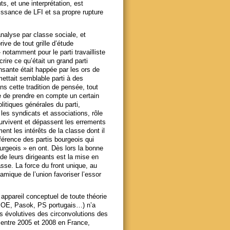
 et une interprétation, est
issance de LFI et sa propre rupture
alyse par classe sociale, et
ive de tout grille d’étude
» notamment pour le parti travailliste
crire ce qu’était un grand parti
nsante était happée par les ors de
mettait semblable parti à des
ns cette tradition de pensée, tout
rte de prendre en compte un certain
litiques générales du parti,
 les syndicats et associations, rôle
 survivent et dépassent les errements
ent les intérêts de la classe dont il
fférence des partis bourgeois qui
ourgeois » en ont. Dès lors la bonne
de leurs dirigeants est la mise en
asse. La force du front unique, au
amique de l’union favoriser l’essor
ppareil conceptuel de toute théorie
PSOE, Pasok, PS portugais…) n’a
ès évolutives des circonvolutions des
S entre 2005 et 2008 en France,