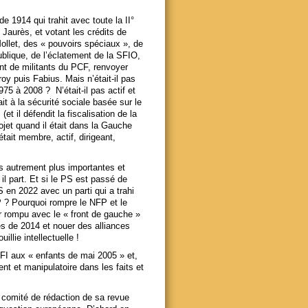
e 1914 qui trahit avec toute la II°
Jaurès, et votant les crédits de
Mollet, des « pouvoirs spéciaux », de
ublique, de l’éclatement de la SFIO,
t de militants du PCF, renvoyer
y puis Fabius. Mais n’était-il pas
75 à 2008 ? N’était-il pas actif et
t à la sécurité sociale basée sur le
et il défendit la fiscalisation de la
ojet quand il était dans la Gauche
était membre, actif, dirigeant,
es autrement plus importantes et
il part. Et si le PS est passé de
ES en 2022 avec un parti qui a trahi
 ? Pourquoi rompre le NFP et le
oir rompu avec le « front de gauche »
s de 2014 et nouer des alliances
llie intellectuelle !
LFI aux « enfants de mai 2005 » et,
nt et manipulatoire dans les faits et
comité de rédaction de sa revue