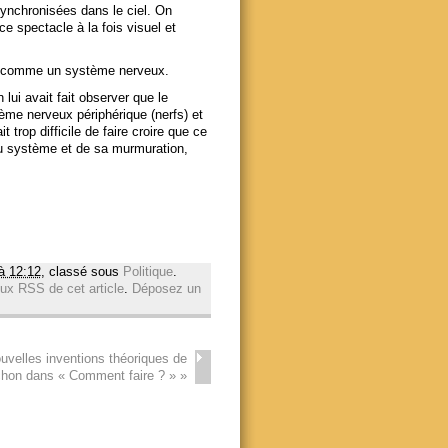
ynchronisées dans le ciel. On
e spectacle à la fois visuel et
I comme un système nerveux.
 lui avait fait observer que le
tème nerveux périphérique (nerfs) et
 trop difficile de faire croire que ce
 du système et de sa murmuration,
 à 12:12
, classé sous
Politique
.
lux RSS de cet article
.
Déposez un
uvelles inventions théoriques de
hon dans « Comment faire ? »
»