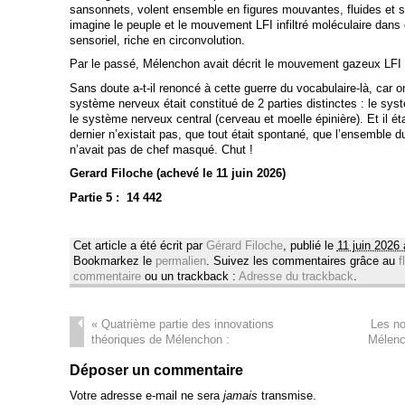
sansonnets, volent ensemble en figures mouvantes, fluides et s
imagine le peuple et le mouvement LFI infiltré moléculaire dans c
sensoriel, riche en circonvolution.
Par le passé, Mélenchon avait décrit le mouvement gazeux LF
Sans doute a-t-il renoncé à cette guerre du vocabulaire-là, car on
système nerveux était constitué de 2 parties distinctes : le sys
le système nerveux central (cerveau et moelle épinière). Et il était
dernier n’existait pas, que tout était spontané, que l’ensemble
n’avait pas de chef masqué. Chut !
Gerard Filoche (achevé le 11 juin 2026)
Partie 5 : 14 442
Cet article a été écrit par
Gérard Filoche
, publié le
11 juin 2026
Bookmarkez le
permalien
. Suivez les commentaires grâce au
f
commentaire
ou un trackback :
Adresse du trackback
.
«
Quatrième partie des innovations
Les no
théoriques de Mélenchon :
Mélenc
Déposer un commentaire
Votre adresse e-mail ne sera
jamais
transmise.