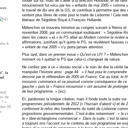
fonder sur lui, mais de s’allier à la direction Hollande, et de fai
retournement fut vécu par les « enfants de mai 2005 » comme un
DANS
le travail de dix ans de la GS, et contribua à permettre que des
sentent plus libres de voter pour le traité de Lisbonne ! Cela r
libéraux de Ségolène Royal à François Hollande.
Mélenchon se trouvera minorisé au congrès suivant à Reims et pa
novembre 2008, par un communiqué expliquant : «
Ségolène Roy
dans les cœurs
» et «
le PS allait au Modem comme la rivière al
affirmations, justifiant qu’il quitte le PS, se révélèrent fausse
atie &
«
enfant de mai 2005
» n’y porta jamais attention.
Plus tard, dans un premier essai «
Qu’est-ce LFI ?
» Mélenchon 
moment où il quittait le PS que celui-ci changeait de nature.
Ne confiez pas à un « réseau social » le soin de dire la vérité 
manipuler l’histoire ainsi : page 44 : «
il faut pour le comprendr
", la
dessiné par le référendum de 2005 en France. Car au total, le fil
hef.
insoumis commence et se poursuit comme conséquence de ce vo
gauche » puis la « France insoumise
» ont assumé de prolonge
de leur programme. »
(sic)
haud
ues de
Et, pardonnez la longue citation, mais il fonde toute la suite su
 ? »
programmes présidentiels de 2012 (« l’humain d’abord ») et de 
 des 85
confirment le refus des fondements du traité de Lisbonne comm
e
propositions gouvernementales. C’est-à-dire notamment : « la c
le « libre-échangisme commercial ». Dans la suite, c’est la rais
a toujours mis l’accent sur le contenu de son programme en exi