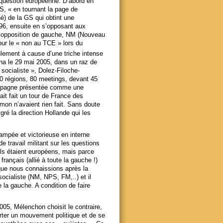
 question européenne. D’abord en
S, « en tournant la page de
é) de la GS qui obtint une
96, ensuite en s’opposant aux
 d’opposition de gauche, NM (Nouveau
our le « non au TCE » lors du
ement à cause d’une triche intense
na le 29 mai 2005, dans un raz de
socialiste », Dolez-Filoche-
0 régions, 80 meetings, devant 45
campagne présentée comme une
it fait un tour de France des
amon n’avaient rien fait. Sans doute
ré la direction Hollande qui les
ampée et victorieuse en interne
 travail militant sur les questions
ils étaient européens, mais parce
 français (allié à toute la gauche !)
 que nous connaissions après la
socialiste (NM, NPS, FM,..) et il
 la gauche. A condition de faire
005, Mélenchon choisit le contraire,
rter un mouvement politique et de se