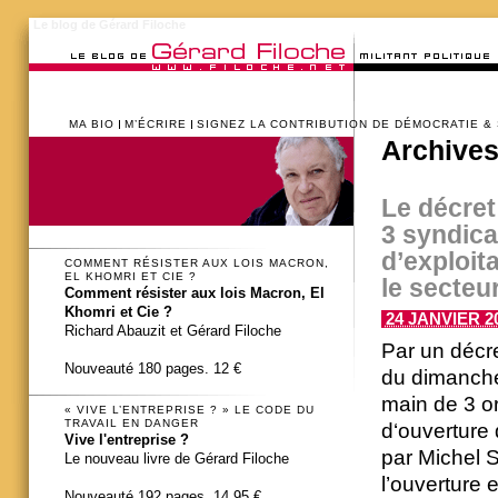
Le blog de Gérard Filoche
MA BIO
M’ÉCRIRE
SIGNEZ LA CONTRIBUTION DE DÉMOCRATIE &
Archives
Le décre
3 syndica
d’exploit
COMMENT RÉSISTER AUX LOIS MACRON,
EL KHOMRI ET CIE ?
le secteu
Comment résister aux lois Macron, El
Khomri et Cie ?
24 JANVIER 20
Richard Abauzit et Gérard Filoche
Par un décre
Nouveauté 180 pages. 12 €
du dimanche 
main de 3 or
« VIVE L’ENTREPRISE ? » LE CODE DU
TRAVAIL EN DANGER
d‘ouverture 
Vive l'entreprise ?
par Michel S
Le nouveau livre de Gérard Filoche
l’ouverture 
Nouveauté 192 pages. 14,95 €