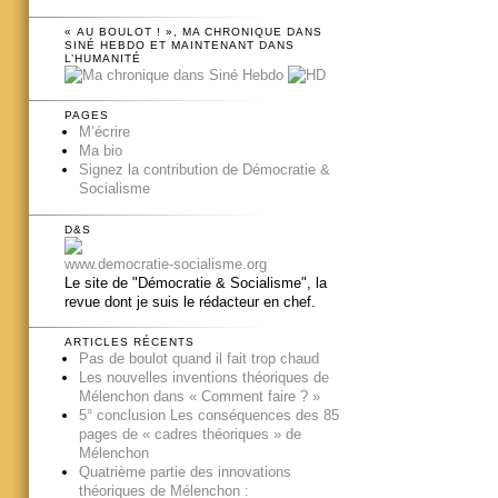
« AU BOULOT ! », MA CHRONIQUE DANS
SINÉ HEBDO ET MAINTENANT DANS
L’HUMANITÉ
PAGES
M’écrire
Ma bio
Signez la contribution de Démocratie &
Socialisme
D&S
www.democratie-socialisme.org
Le site de "Démocratie & Socialisme", la
revue dont je suis le rédacteur en chef.
ARTICLES RÉCENTS
Pas de boulot quand il fait trop chaud
Les nouvelles inventions théoriques de
Mélenchon dans « Comment faire ? »
5° conclusion Les conséquences des 85
pages de « cadres théoriques » de
Mélenchon
Quatrième partie des innovations
théoriques de Mélenchon :