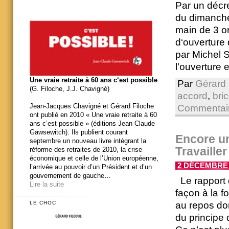
Par un décre
du dimanche 
main de 3 or
d‘ouverture 
par Michel S
l’ouverture 
Une vraie retraite à 60 ans c‘est possible
Par
Gérard 
(G. Filoche, J.J. Chavigné)
accord
,
bri
Jean-Jacques Chavigné et Gérard Filoche
Commentair
ont publié en 2010 « Une vraie retraite à 60
ans c’est possible » (éditions Jean Claude
Gawsewitch). Ils publient courant
Encore u
septembre un nouveau livre intégrant la
Travaille
réforme des retraites de 2010, la crise
économique et celle de l’Union européenne,
2 DÉCEMBRE 2
l’arrivée au pouvoir d’un Président et d’un
gouvernement de gauche…
Le rapport d
Lire la suite
façon à la f
au repos dom
LE CHOC
du principe 