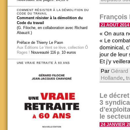
COMMENT RÉSISTER À LA DÉMOLITION DU
CODE DU TRAVAIL
François 
Comment résister à la démolition du
Code du travail
21 AOÛT 2014 
(G. Filoche, en collaboration avec Richard
« On aura n
Abauzit.)
« Le combat 
Préface de Thierry Le Paon
dominical, c
Aux Éditions Le Vent se lève, collection Ô
Rages !
Nouveauté 116 p. 10 euros
jour de leur 
Et j’y veille
UNE VRAIE RETRAITE À 60 ANS
Par
Gérard 
Hollande
,
t
Le décre
3 syndica
d’exploit
le secteu
24 JANVIER 20