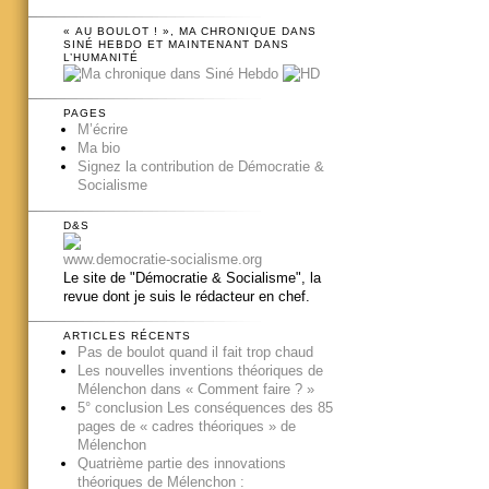
« AU BOULOT ! », MA CHRONIQUE DANS
SINÉ HEBDO ET MAINTENANT DANS
L’HUMANITÉ
PAGES
M’écrire
Ma bio
Signez la contribution de Démocratie &
Socialisme
D&S
www.democratie-socialisme.org
Le site de "Démocratie & Socialisme", la
revue dont je suis le rédacteur en chef.
ARTICLES RÉCENTS
Pas de boulot quand il fait trop chaud
Les nouvelles inventions théoriques de
Mélenchon dans « Comment faire ? »
5° conclusion Les conséquences des 85
pages de « cadres théoriques » de
Mélenchon
Quatrième partie des innovations
théoriques de Mélenchon :