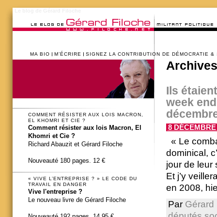
Le blog de Gérard Filoche
MA BIO
M’ÉCRIRE
SIGNEZ LA CONTRIBUTION DE DÉMOCRATIE &
Archives
Ils étaie
week end
décembr
COMMENT RÉSISTER AUX LOIS MACRON,
EL KHOMRI ET CIE ?
8 DÉCEMBRE 2
Comment résister aux lois Macron, El
Khomri et Cie ?
« Le combat
Richard Abauzit et Gérard Filoche
dominical, c
Nouveauté 180 pages. 12 €
jour de leur 
Et j’y veille
« VIVE L’ENTREPRISE ? » LE CODE DU
TRAVAIL EN DANGER
en 2008, hier
Vive l'entreprise ?
Le nouveau livre de Gérard Filoche
Par
Gérard 
députés soc
Nouveauté 192 pages. 14,95 €