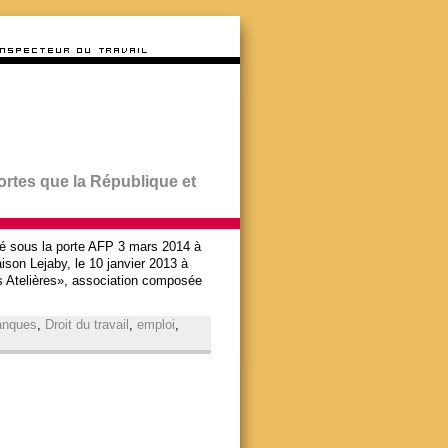
ortes que la République et
clé sous la porte AFP 3 mars 2014 à
son Lejaby, le 10 janvier 2013 à
s Atelières», association composée
anques
,
Droit du travail
,
emploi
,