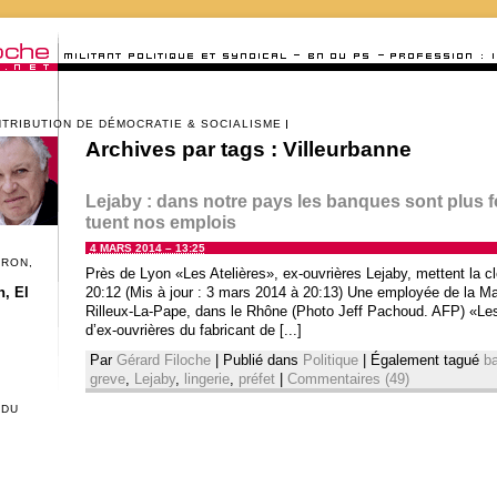
NTRIBUTION DE DÉMOCRATIE & SOCIALISME
Archives par tags :
Villeurbanne
Lejaby : dans notre pays les banques sont plus f
tuent nos emplois
4 MARS 2014 – 13:25
CRON,
Près de Lyon «Les Atelières», ex-ouvrières Lejaby, mettent la 
, El
20:12 (Mis à jour : 3 mars 2014 à 20:13) Une employée de la Mai
Rilleux-La-Pape, dans le Rhône (Photo Jeff Pachoud. AFP) «Le
d’ex-ouvrières du fabricant de [...]
Par
Gérard Filoche
|
Publié dans
Politique
|
Également tagué
b
greve
,
Lejaby
,
lingerie
,
préfet
|
Commentaires (49)
 DU