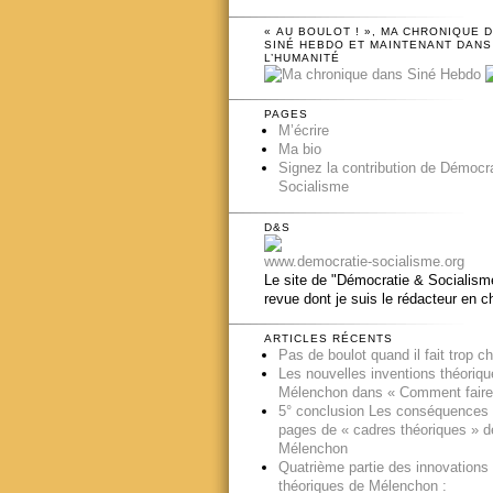
« AU BOULOT ! », MA CHRONIQUE 
SINÉ HEBDO ET MAINTENANT DANS
L’HUMANITÉ
PAGES
M’écrire
Ma bio
Signez la contribution de Démocr
Socialisme
D&S
www.democratie-socialisme.org
Le site de "Démocratie & Socialisme
revue dont je suis le rédacteur en c
ARTICLES RÉCENTS
Pas de boulot quand il fait trop c
Les nouvelles inventions théoriq
Mélenchon dans « Comment faire
5° conclusion Les conséquences
pages de « cadres théoriques » d
Mélenchon
Quatrième partie des innovations
théoriques de Mélenchon :