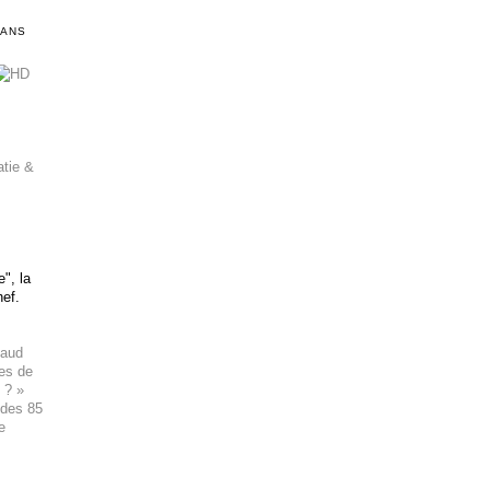
DANS
atie &
", la
hef.
haud
ues de
 ? »
 des 85
e