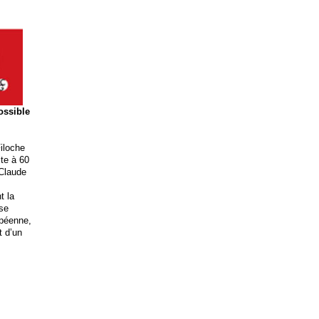
possible
iloche
ite à 60
 Claude
t la
ise
opéenne,
t d’un