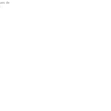
ques de
 :