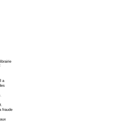
brairie
F
3 a
 des
.
t.
la fraude
 aux