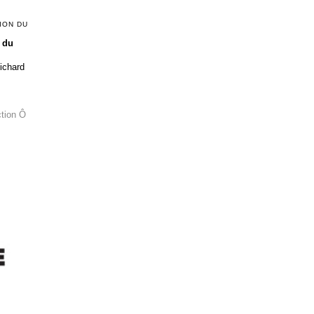
ION DU
 du
Richard
ction Ô