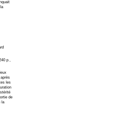
anquait
 la
ard
240 p.,
deux
 après
tes les
uration
stérité
ortie de
 la