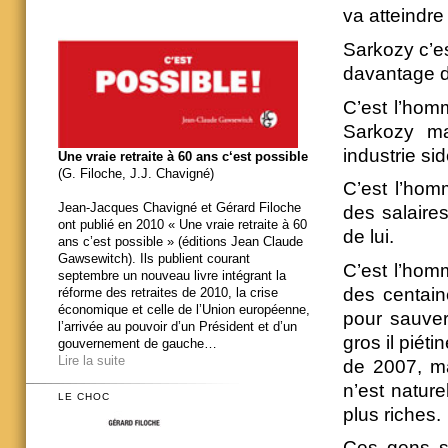
va atteindr
Sarkozy c’e
davantage 
C’est l’hom
Sarkozy ma
industrie si
Une vraie retraite à 60 ans c‘est possible
(G. Filoche, J.J. Chavigné)
C’est l’hom
Jean-Jacques Chavigné et Gérard Filoche
des salaire
ont publié en 2010 « Une vraie retraite à 60
de lui.
ans c’est possible » (éditions Jean Claude
Gawsewitch). Ils publient courant
C’est l’homm
septembre un nouveau livre intégrant la
des centain
réforme des retraites de 2010, la crise
économique et celle de l’Union européenne,
pour sauver
l’arrivée au pouvoir d’un Président et d’un
gros il piét
gouvernement de gauche…
Lire la suite
de 2007, mai
n’est natur
LE CHOC
plus riches.
Ces gens s