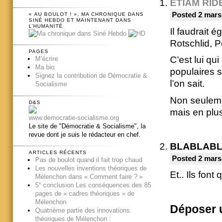
ETIAM RID
Posted 2 mars
« AU BOULOT ! », MA CHRONIQUE DANS
SINÉ HEBDO ET MAINTENANT DANS
L’HUMANITÉ
Il faudrait é
Rotschlid, P
PAGES
C’est lui qu
M’écrire
Ma bio
populaires 
Signez la contribution de Démocratie &
l’on sait.
Socialisme
Non seuleme
D&S
mais en plu
www.democratie-socialisme.org
Le site de "Démocratie & Socialisme", la
revue dont je suis le rédacteur en chef.
BLABLAB
ARTICLES RÉCENTS
Posted 2 mars
Pas de boulot quand il fait trop chaud
Les nouvelles inventions théoriques de
Et.. Ils font
Mélenchon dans « Comment faire ? »
5° conclusion Les conséquences des 85
pages de « cadres théoriques » de
Mélenchon
Déposer 
Quatrième partie des innovations
théoriques de Mélenchon :