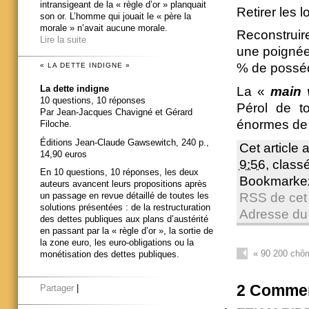
intransigeant de la « règle d’or » planquait
Retirer les l
son or. L’homme qui jouait le « père la
morale » n’avait aucune morale.
Reconstruir
Lire la suite
une poignée 
% de posséd
« LA DETTE INDIGNE »
La dette indigne
La «
main 
10 questions, 10 réponses
Pérol de to
Par Jean-Jacques Chavigné et Gérard
énormes de 
Filoche.
Éditions Jean-Claude Gawsewitch, 240 p.,
Cet article 
14,90 euros
9:56
, clas
En 10 questions, 10 réponses, les deux
Bookmarke
auteurs avancent leurs propositions après
RSS de cet 
un passage en revue détaillé de toutes les
solutions présentées : de la restructuration
Adresse du
des dettes publiques aux plans d’austérité
en passant par la « règle d’or », la sortie de
la zone euro, les euro-obligations ou la
«
90 200 chôme
monétisation des dettes publiques.
2
Commen
Partager
|