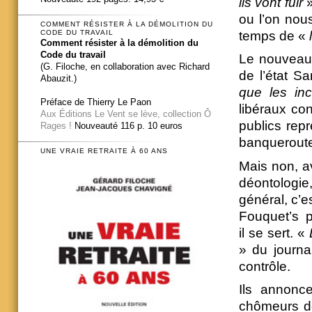
ils vont fuir
»
ou l’on nou
COMMENT RÉSISTER À LA DÉMOLITION DU
temps de «
CODE DU TRAVAIL
Comment résister à la démolition du
Code du travail
Le nouveau 
(G. Filoche, en collaboration avec Richard
de l’état S
Abauzit.)
que les in
Préface de Thierry Le Paon
libéraux co
Aux Éditions Le Vent se lève, collection Ô
publics repr
Rages !
Nouveauté 116 p. 10 euros
banqueroute
UNE VRAIE RETRAITE À 60 ANS
Mais non, a
déontologi
général, c’e
Fouquet’s p
il se sert. «
» du journa
contrôle.
Ils annonc
chômeurs de 