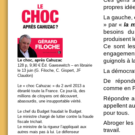
propres idée
La gauche, e
» par «
la m
besoins du
produisent l
Ce sont les 
engagement q
guignols à l
Le choc, après Cahuzac
128 p, 9,90 € Éd. Gawsewitch – en librairie
La démocrati
le 13 juin (G. Filoche, C. Gispert, JF
Claudon)
De répondr
Le « choc Cahuzac » du 2 avril 2013 a
comme en F
ébranlé toute la France. Ce jour-là, des
millions de citoyens ont découvert,
Répondre au
abasourdis, une insupportable vérité.
appellent au
Le chef du Budget fraudait le Budget.
pour tous.
Le ministre chargé de lutter contre la fraude
fiscale trichait.
Abroger les 
Le ministre de la rigueur l’appliquait aux
travail.
autres mais pas à lui. Le défenseur