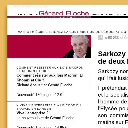
Le blog de Gérard Filoche
MA BIO
M’ÉCRIRE
SIGNEZ LA CONTRIBUTION DE DÉMOCRATIE &
«
90 200 chôme
Sarkozy 
de deux
COMMENT RÉSISTER AUX LOIS MACRON,
Sarkozy nom
EL KHOMRI ET CIE ?
Comment résister aux lois Macron, El
qu’il fait f
Khomri et Cie ?
Richard Abauzit et Gérard Filoche
Il prétendai
et le social
Nouveauté 180 pages. 12 €
l’homme de 
« VIVE L’ENTREPRISE ? » LE CODE DU
l’Elysée po
TRAVAIL EN DANGER
Vive l'entreprise ?
son commis.
Le nouveau livre de Gérard Filoche
matins sur F
Nouveauté 192 pages. 14,95 €