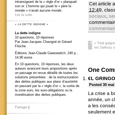
intransigeant de la « règle d’or » planquait
Cet article 
son or. L’homme qui jouait le « père la
12:49
, cla
morale » n’avait aucune morale.
Lire la suite
sociaux
,
se
commentair
« LA DETTE INDIGNE »
commentai
La dette indigne
10 questions, 10 réponses
Par Jean-Jacques Chavigné et Gérard
«
Total guigno
Filoche.
est Sarkozy s
Éditions Jean-Claude Gawsewitch, 240 p.,
14,90 euros
En 10 questions, 10 réponses, les deux
auteurs avancent leurs propositions après
One
Comm
un passage en revue détaillé de toutes les
solutions présentées : de la restructuration
€L GRING
des dettes publiques aux plans d’austérité
Posted 30 mai
en passant par la « règle d’or », la sortie de
la zone euro, les euro-obligations ou la
La crise a b
monétisation des dettes publiques.
année, un cl
a les consé
Partager
|
seulement en