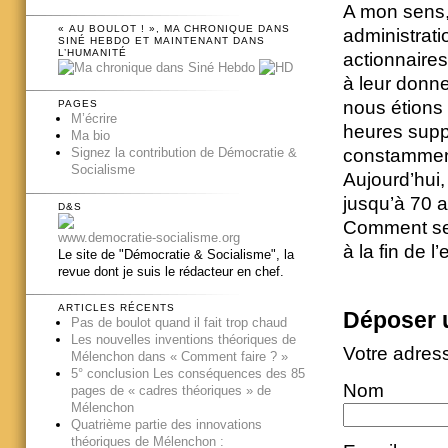
A mon sens,
« AU BOULOT ! », MA CHRONIQUE DANS
administrati
SINÉ HEBDO ET MAINTENANT DANS
L’HUMANITÉ
actionnaires,
à leur donne
nous étions 
PAGES
M’écrire
heures suppl
Ma bio
constammen
Signez la contribution de Démocratie &
Socialisme
Aujourd’hui,
jusqu’à 70 a
D&S
Comment se f
www.democratie-socialisme.org
à la fin de l
Le site de "Démocratie & Socialisme", la
revue dont je suis le rédacteur en chef.
ARTICLES RÉCENTS
Déposer 
Pas de boulot quand il fait trop chaud
Les nouvelles inventions théoriques de
Votre adres
Mélenchon dans « Comment faire ? »
5° conclusion Les conséquences des 85
Nom
pages de « cadres théoriques » de
Mélenchon
Quatrième partie des innovations
théoriques de Mélenchon :