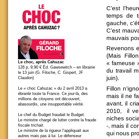
C’est l’heu
temps de tr
gauche, c’é
C’est mauva
mauvais pou
Revenons en 
(Mais Fillo
Le choc, après Cahuzac
« fameuse »
128 p, 9,90 € Éd. Gawsewitch – en librairie
du travail 
le 13 juin (G. Filoche, C. Gispert, JF
juin).
Claudon)
Fillon n’ign
Le « choc Cahuzac » du 2 avril 2013 a
ébranlé toute la France. Ce jour-là, des
mais il ne fa
millions de citoyens ont découvert,
avant, il cri
abasourdis, une insupportable vérité.
2010, il ve
Le chef du Budget fraudait le Budget.
niches socia
Le ministre chargé de lutter contre la fraude
-, mais il c
fiscale trichait.
Le ministre de la rigueur l’appliquait aux
qui nous pr
autres mais pas à lui. Le défenseur