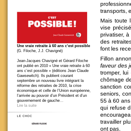
professionn
transports,
Mais toute l
vise précis
privatiser, 
des retraite
Une vraie retraite à 60 ans c‘est possible
font les rece
(G. Filoche, J.J. Chavigné)
Fillon annon
Jean-Jacques Chavigné et Gérard Filoche
faveur des 
ont publié en 2010 « Une vraie retraite à 60
ans c’est possible » (éditions Jean Claude
tromper, lu
Gawsewitch). Ils publient courant
chômage de m
septembre un nouveau livre intégrant la
réforme des retraites de 2010, la crise
sanction co
économique et celle de l’Union européenne,
seniors, con
l’arrivée au pouvoir d’un Président et d’un
55 à 60 ans à
gouvernement de gauche…
Lire la suite
qui refuse d
encouragean
LE CHOC
travailler p
ont pas.