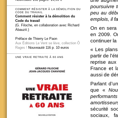
une augmen
poursuivre 
COMMENT RÉSISTER À LA DÉMOLITION DU
peu au déb
CODE DU TRAVAIL
Comment résister à la démolition du
emplois, il 
Code du travail
(G. Filoche, en collaboration avec Richard
On en sera
Abauzit.)
en 2009. O
Préface de Thierry Le Paon
continuer la
Aux Éditions Le Vent se lève, collection Ô
Rages !
Nouveauté 116 p. 10 euros
« Les plans
partir de l’
UNE VRAIE RETRAITE À 60 ANS
reprise aux
France et l
aussi de dé
Parlant d’u
que «
Nou
performants
amortisseur
sécurité so
sociaux, f