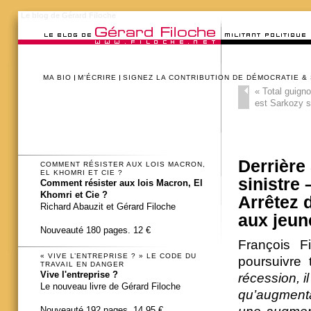
Le blog de Gérard Filoche
MA BIO
M’ÉCRIRE
SIGNEZ LA CONTRIBUTION DE DÉMOCRATIE &
«
Total guigno
est Sarkozy s
Derrière 
COMMENT RÉSISTER AUX LOIS MACRON,
EL KHOMRI ET CIE ?
sinistre 
Comment résister aux lois Macron, El
Khomri et Cie ?
Arrêtez d
Richard Abauzit et Gérard Filoche
aux jeun
Nouveauté 180 pages. 12 €
François 
« VIVE L’ENTREPRISE ? » LE CODE DU
poursuivre
TRAVAIL EN DANGER
Vive l'entreprise ?
récession, il
Le nouveau livre de Gérard Filoche
qu’augment
Nouveauté 192 pages. 14,95 €