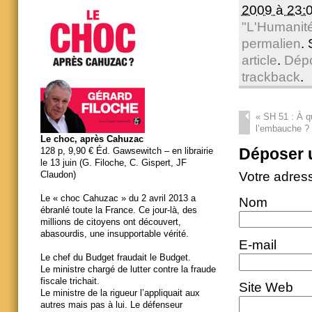
2009 à 23:
"L'Humanit
permalien
.
article
.
Dép
trackback
.
«
SH 51 : À q
l’embauche ?
Le choc, après Cahuzac
Déposer 
128 p, 9,90 € Éd. Gawsewitch – en librairie
le 13 juin (G. Filoche, C. Gispert, JF
Votre adres
Claudon)
Le « choc Cahuzac » du 2 avril 2013 a
Nom
ébranlé toute la France. Ce jour-là, des
millions de citoyens ont découvert,
abasourdis, une insupportable vérité.
E-mail
Le chef du Budget fraudait le Budget.
Le ministre chargé de lutter contre la fraude
fiscale trichait.
Site Web
Le ministre de la rigueur l’appliquait aux
autres mais pas à lui. Le défenseur