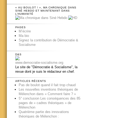
« AU BOULOT ! », MA CHRONIQUE DANS
SINÉ HEBDO ET MAINTENANT DANS
L’HUMANITÉ
PAGES
M’écrire
Ma bio
Signez la contribution de Démocratie &
Socialisme
D&S
www.democratie-socialisme.org
Le site de "Démocratie & Socialisme", la
revue dont je suis le rédacteur en chef.
ARTICLES RÉCENTS
Pas de boulot quand il fait trop chaud
Les nouvelles inventions théoriques de
Mélenchon dans « Comment faire ? »
5° conclusion Les conséquences des 85
pages de « cadres théoriques » de
Mélenchon
Quatrième partie des innovations
théoriques de Mélenchon :