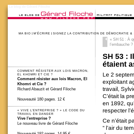
Le blog de Gérard Filoche
MA BIO
M’ÉCRIRE
SIGNEZ LA CONTRIBUTION DE DÉMOCRATIE &
«
SH 51 : À q
l’embauche ?
SH 53 : I
étaient 
COMMENT RÉSISTER AUX LOIS MACRON,
Le 2 septem
EL KHOMRI ET CIE ?
Comment résister aux lois Macron, El
exploitant a
Khomri et Cie ?
travail, Sylv
Richard Abauzit et Gérard Filoche
C’était la pr
Nouveauté 180 pages. 12 €
en 1892, qu’
respecter l’é
« VIVE L’ENTREPRISE ? » LE CODE DU
TRAVAIL EN DANGER
Vive l'entreprise ?
Ce n’était pa
Le nouveau livre de Gérard Filoche
“ l’air du t
Nouveauté 192 pages. 14,95 €