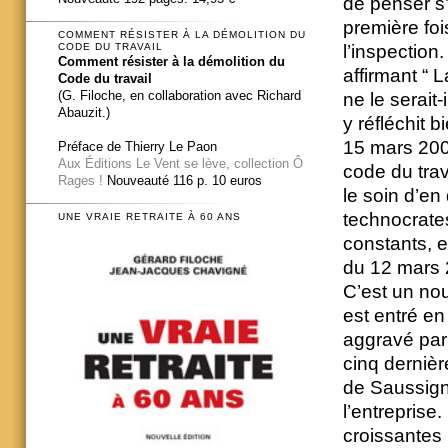
de penser s’
première foi
COMMENT RÉSISTER À LA DÉMOLITION DU
l’inspection
CODE DU TRAVAIL
Comment résister à la démolition du
affirmant “ L
Code du travail
(G. Filoche, en collaboration avec Richard
ne le serait
Abauzit.)
y réfléchit b
15 mars 200
Préface de Thierry Le Paon
Aux Éditions Le Vent se lève, collection Ô
code du trav
Rages !
Nouveauté 116 p. 10 euros
le soin d’en
technocrates
UNE VRAIE RETRAITE À 60 ANS
constants, e
du 12 mars 2
C’est un no
est entré en
aggravé par 
cinq dernièr
de Saussigna
l’entreprise.
croissantes 