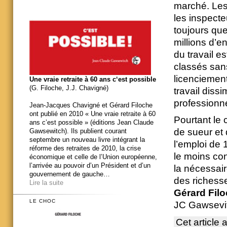
marché. Les 
les inspecteu
toujours que
millions d’en
du travail e
classés sans 
licenciemen
Une vraie retraite à 60 ans c‘est possible
(G. Filoche, J.J. Chavigné)
travail dissi
professionn
Jean-Jacques Chavigné et Gérard Filoche
ont publié en 2010 « Une vraie retraite à 60
Pourtant le c
ans c’est possible » (éditions Jean Claude
de sueur et 
Gawsewitch). Ils publient courant
septembre un nouveau livre intégrant la
l’emploi de 
réforme des retraites de 2010, la crise
le moins con
économique et celle de l’Union européenne,
l’arrivée au pouvoir d’un Président et d’un
la nécessair
gouvernement de gauche…
des richesse
Lire la suite
Gérard Fil
LE CHOC
JC Gawsevit
Cet article 