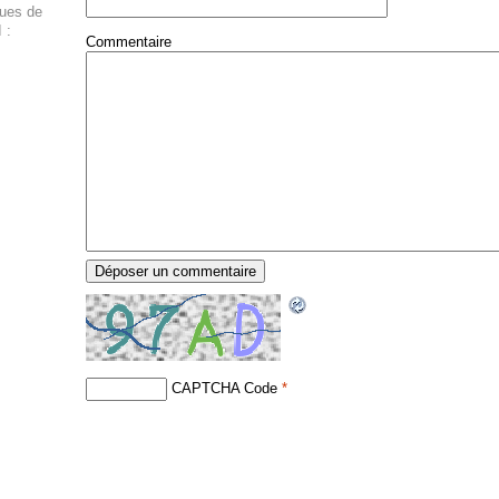
ques de
 :
Commentaire
CAPTCHA Code
*