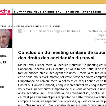
NTRIBUTION DE DÉMOCRATIE & SOCIALISME
«
SH 65 : laisse tes congés en héritage !
Mettez de la
dépar
prépare
2
Conclusion du meeting unitaire de toute
CRON,
des droits des accidentés du travail
, El
Merci Edwy Plenel, merci à Jacques Boutault, Ce meeting est
Fondation Copernic,Willy Pelletier, et vous toutes, tous, il ne m
tant de choses précieuses ayant été dites… Merci à toutes cell
cette salle, vous avez montré par votre présence votre compré
l’importance de l’enjeu, Merci à celles et ceux qui sont à cette
Castel ou Danièle Liehnart, chaque représentant de chaque forma
 DU
vous avez su démontrer l’importance que vous accordiez à un
aussi scandaleuse.
Cette unité-là, ce côtoiement ici, sont auss
ce n’est pas seulement pour la “photo” de cette tribune exceptio
compte, Olivier, en espérant que la presse, qui est capable de pa
oui… “les minarets”… Soit capable de retranscrire l’importance d