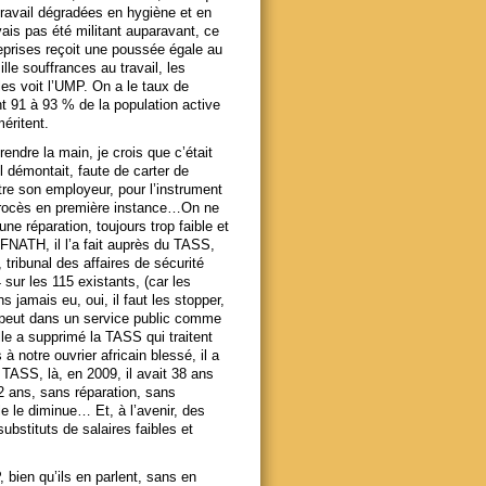
travail dégradées en hygiène et en
vais pas été militant auparavant, ce
reprises reçoit une poussée égale au
le souffrances au travail, les
es voit l’UMP. On a le taux de
nt 91 à 93 % de la population active
méritent.
rendre la main, je crois que c’était
l démontait, faute de carter de
tre son employeur, pour l’instrument
 procès en première instance…On ne
 une réparation, toujours trop faible et
la FNATH, il l’a fait auprès du TASS,
tribunal des affaires de sécurité
sur les 115 existants, (car les
 jamais eu, oui, il faut les stopper,
i peut dans un service public comme
le a supprimé la TASS qui traitent
à notre ouvrier africain blessé, il a
 TASS, là, en 2009, il avait 38 ans
12 ans, sans réparation, sans
le le diminue… Et, à l’avenir, des
bstituts de salaires faibles et
 bien qu’ils en parlent, sans en