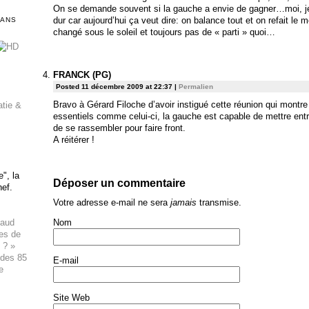
On se demande souvent si la gauche a envie de gagner…moi, je
dur car aujourd’hui ça veut dire: on balance tout et on refait le 
DANS
changé sous le soleil et toujours pas de « parti » quoi…
FRANCK (PG)
Posted 11 décembre 2009 at 22:37
|
Permalien
Bravo à Gérard Filoche d’avoir instigué cette réunion qui montre
atie &
essentiels comme celui-ci, la gauche est capable de mettre ent
de se rassembler pour faire front.
A réitérer !
", la
Déposer un commentaire
hef.
Votre adresse e-mail ne sera
jamais
transmise.
haud
Nom
ues de
 ? »
 des 85
E-mail
e
Site Web