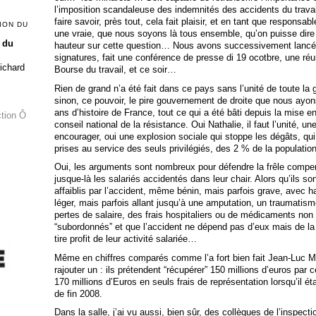
l’imposition scandaleuse des indemnités des accidents du travail, 
faire savoir, près tout, cela fait plaisir, et en tant que responsable
ION DU
une vraie, que nous soyons là tous ensemble, qu’on puisse dir
 du
hauteur sur cette question… Nous avons successivement lancé 
signatures, fait une conférence de presse di 19 ocotbre, une ré
Richard
Bourse du travail, et ce soir…
Rien de grand n’a été fait dans ce pays sans l’unité de toute la
sinon, ce pouvoir, le pire gouvernement de droite que nous ayon
ans d’histoire de France, tout ce qui a été bâti depuis la mis
ction Ô
conseil national de la résistance. Oui Nathalie, il faut l’unité, u
encourager, oui une explosion sociale qui stoppe les dégâts, qui
prises au service des seuls privilégiés, des 2 % de la populat
Oui, les arguments sont nombreux pour défendre la frêle compens
jusque-là les salariés accidentés dans leur chair. Alors qu’ils so
affaiblis par l’accident, même bénin, mais parfois grave, avec 
léger, mais parfois allant jusqu’à une amputation, un traumatisme 
pertes de salaire, des frais hospitaliers ou de médicaments non 
“subordonnés” et que l’accident ne dépend pas d’eux mais de la 
tire profit de leur activité salariée…
Même en chiffres comparés comme l’a fort bien fait Jean-Luc M
rajouter un : ils prétendent “récupérer” 150 millions d’euros pa
170 millions d’Euros en seuls frais de représentation lorsqu’il ét
de fin 2008.
Dans la salle, j’ai vu aussi, bien sûr, des collègues de l’inspecti