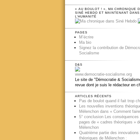
« AU BOULOT ! », MA CHRONIQUE 
SINÉ HEBDO ET MAINTENANT DANS
L’HUMANITÉ
PAGES
M’écrire
Ma bio
Signez la contribution de Démocr
Socialisme
D&S
www.democratie-socialisme.org
Le site de "Démocratie & Socialisme
revue dont je suis le rédacteur en c
ARTICLES RÉCENTS
Pas de boulot quand il fait trop c
Les nouvelles inventions théoriq
Mélenchon dans « Comment faire
5° conclusion Les conséquences
pages de « cadres théoriques » d
Mélenchon
Quatrième partie des innovations
théoriques de Mélenchon :