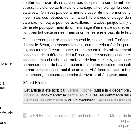
souffrir, du travail, ils ne savent pas ce qu’est le sort de milli
stress, la violence au travail, le chantage à l’emploi qui fait cou
salaires… On n’est pas de la même classe, du même monde… Ils
indemnités des retraités de l’amiante ! Ils ont osé envisager de 
carence, non payé, pour les travailleurs malades, jusque-là il y 
demande pourquoi, mais ils ont envisagé d’en mettre quatre, en 
l’ont pas fait cette année, mais si on ne les arrête pas, ils le fe
On s’interroge pour ré appeler ensemble, si c’est lundi 7 décemb
devant le Sénat, en rassemblement, comme cela a été fait pour
soyons tous là à cette tribune, et cela pourrait, devrait se repro
l’occasion de la défense de La Poste comme service public, cela 
licenciements abusifs sous prétexte de leur « crise », cela pourr
brairie
nombreux droits du travail, soutenir des luttes sociales trop is
F
comme celui qui nous mobilise ce soir. Et à force de nous retro
soir, encore, on pourra apprendre à travailler et à gagner, ains
Gérard Filoche
3 a
 des
Cet article a été écrit par
Gérard Filoche
, publié le
4 décembre 
Politique
. Bookmarkez le
permalien
. Suivez les commentaires
.
Déposez un commentaire
ou un trackback :
Adresse du trackb
t.
la fraude
«
SH 65 : laisse tes congés en héritage !
Mettez de la
dépar
 aux
prépare
2