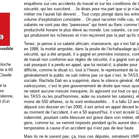
enquêtons sur ces accidents du travail et sur les conditions de 
sécurité, qui les suscitent… Je dirais pour ma part que si je n’a
métier me l’aurait fait devenir… Tout corps plongé dans les ent
volume d’exploitation constatée… On peut raconter mille cas, mil
salariés ne sont pas des “paresseux” qui tirent au flanc comme l
productivité horaire le plus élevé au monde. Les salariés, ce so
qui produisent les richesses et n’en reçoivent pas la part qu’ils 
Tenez, je pense à ce salarié africain, manoeuvre, qui s’est fait p
possible
en 1998, la moitié amputée, dans la poulie de l’échafaudage qu’i
sécurité, qui a été amputé, il a gagné en première instance, con
de travail non conforme aux règles de sécurité, il a gagné son
iloche
sait pourquoi il a perdu en appel, que lui restait-il, à plaider pour
ite à 60
difficile, comme le disait ici, tout à l’heure, le représentant de 
 Claude
généralement le public ne sait même pas ce que c’est, le TASS, 
sociale. Rachida Dati en a supprimé, dans le silence général, 44 
t la
sarkozystes, c’est le pire gouvernement de droite que nous ayons
ise
ne ratent aucune mesure mesquine, ils agissent sur tout ce qu
opéenne,
les TASS ou les prud’hommes, aider ou soutenir les salariés), el
t d’un
moins de 550 affaires, or ils sont embouteillés… Il a fallu 12 ans 
déposé son dossier en l’an 2000, il est arrivé en appel devant le
au moment de l’accident, il en a 50 aujourd’hui, il s’est écoulé 
indemnité, pourtant cette blessure est grave dans son métier, el
gens, comme lui, se verront imposés pendant qu’ils auront des su
temporaires à cause d’un accident qui n’est pas de leur faute.
Mais ils ne le savent pas, ça, tous ces députés, sénateurs UMP,