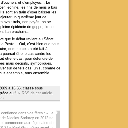
ons d’ouvriers et d’employés… Le
rber l’échine, les fins de mois à bas
 sont en train d’oser baisser les
rajouter un quatrième jour de
en avait trois, non payés, on se
pleine épidémie de grippe, ils ne
ront l’an prochain…
re que le débat revient au Sénat,
 la Poste… Oui, c’est bien que nous
duire, comme cela a été fait à
pourrait être le cas contre les
ait être le cas, pour défendre de
olées mais décisifs, symboliques,
uver sur de tels cas, unis, comme ce
i, tous ensemble, tous ensemble…
2009 à 16:36
, classé sous
 grâce au
flux RSS de cet article
.
ack
.
 confiance dans vos fêtes : « Le
t de Nicolas Sarkozy en 2012 se
 et commence aux régionales de
010 ! » Peut-être même avant.
»