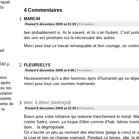
anquait
 la
4
Commentaires
MARC44
Posted 5 décembre 2009 at 21:39
|
Permalien
ben probablement si, ils le savent, et ils s’en foutent. C’est ju
des uns est prioritaire sur le nécessaire des autres.
Merci pour tout ce travail remarquable et bon courage, on contin
ard
240 p.,
FLEURSELYS
Posted 6 décembre 2009 at 0:48
|
Permalien
deux
Heureusement qu’il a des hommes épris d’humanité qui se dépen
 après
merci pour tous ces ouvriers malmenés.
tes les
uration
stérité
BRIC À BRAC BAROQUE
ortie de
Posted 8 décembre 2009 at 12:39
|
Permalien
 la
Bravo pour votre initiative qui redonne franchement le moral. M
contre Sarko, sinon, ça risque d’être comme d’hab. lettres mor
dure….la dégringolade.
On s’excite un peu au moment des élections (piège à cons) et
la crue et rien ne change vraiment. Pendant ce temps, elle, la dr