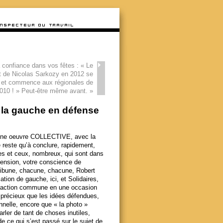
 confiance dans vos fêtes : « Le
t de Nicolas Sarkozy en 2012 se
 et commence aux régionales de
010 ! » Peut-être même avant.
»
 la gauche en défense
 une oeuvre COLLECTIVE, avec la
e reste qu’à conclure, rapidement,
es et ceux, nombreux, qui sont dans
hension, votre conscience de
 tribune, chacune, chacune, Robert
tion de gauche, ici, et Solidaires,
e action commune en une occasion
i précieux que les idées défendues,
nnelle, encore que « la photo »
rler de tant de choses inutiles,
e ce qui s’est passé sur le sujet de