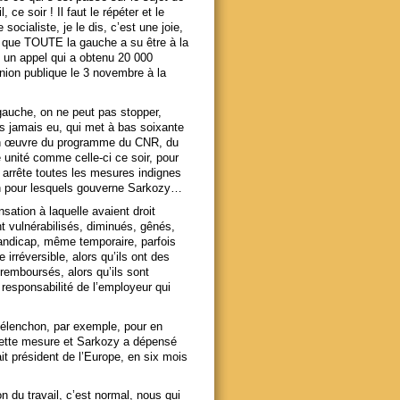
ce soir ! Il faut le répéter et le
 socialiste, je le dis, c’est une joie,
e que TOUTE la gauche a su être à la
un appel qui a obtenu 20 000
union publique le 3 novembre à la
 gauche, on ne peut pas stopper,
s jamais eu, qui met à bas soixante
e en œuvre du programme du CNR, du
ne unité comme celle-ci ce soir, pour
 arrête toutes les mesures indignes
ion pour lesquels gouverne Sarkozy…
ation à laquelle avaient droit
nt vulnérabilisés, diminués, gênés,
handicap, même temporaire, parfois
irréversible, alors qu’ils ont des
remboursés, alors qu’ils sont
responsabilité de l’employeur qui
élenchon, par exemple, pour en
r cette mesure et Sarkozy a dépensé
ait président de l’Europe, en six mois
on du travail, c’est normal, nous qui