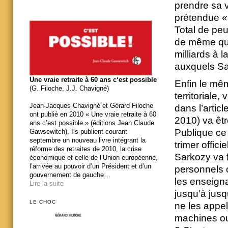
prendre sa vo
prétendue «
Total de peur
de même que 
milliards à 
auxquels Sa
Une vraie retraite à 60 ans c‘est possible
Enfin le même
(G. Filoche, J.J. Chavigné)
territoriale,
Jean-Jacques Chavigné et Gérard Filoche
dans l’artic
ont publié en 2010 « Une vraie retraite à 60
2010) va êtr
ans c’est possible » (éditions Jean Claude
Publique ce
Gawsewitch). Ils publient courant
septembre un nouveau livre intégrant la
trimer offic
réforme des retraites de 2010, la crise
Sarkozy va 
économique et celle de l’Union européenne,
l’arrivée au pouvoir d’un Président et d’un
personnels c
gouvernement de gauche…
les enseigna
Lire la suite
jusqu’à jusq
LE CHOC
ne les appel
machines ou