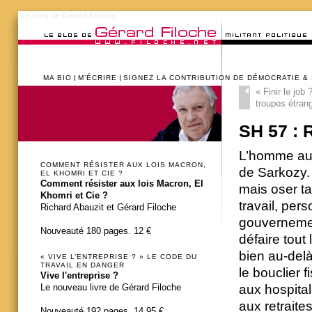
Le blog de Gérard Filoche
MA BIO
M’ÉCRIRE
SIGNEZ LA CONTRIBUTION DE DÉMOCRATIE &
«
Finir le job 
troupes étran
SH 57 : 
L’homme au b
COMMENT RÉSISTER AUX LOIS MACRON,
de Sarkozy. 
EL KHOMRI ET CIE ?
Comment résister aux lois Macron, El
mais oser t
Khomri et Cie ?
travail, per
Richard Abauzit et Gérard Filoche
gouvernement
Nouveauté 180 pages. 12 €
défaire tout
bien au-del
« VIVE L’ENTREPRISE ? » LE CODE DU
TRAVAIL EN DANGER
le bouclier 
Vive l'entreprise ?
Le nouveau livre de Gérard Filoche
aux hospita
aux retraites
Nouveauté 192 pages. 14,95 €