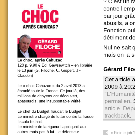
? C’est un r
contre l’em
par jour grâ
abusifs, alo
Fonction publ
détriment de
Nul ne sait 
mais on la s
Le choc, après Cahuzac
128 p, 9,90 € Éd. Gawsewitch – en librairie
Gérard Fil
le 13 juin (G. Filoche, C. Gispert, JF
Claudon)
Cet article 
2009 à 20:
Le « choc Cahuzac » du 2 avril 2013 a
ébranlé toute la France. Ce jour-là, des
"L'Humanit
millions de citoyens ont découvert,
permalien
.
abasourdis, une insupportable vérité.
article
.
Dép
Le chef du Budget fraudait le Budget.
trackback
.
Le ministre chargé de lutter contre la fraude
fiscale trichait.
Le ministre de la rigueur l’appliquait aux
autres mais pas à lui. Le défenseur
«
Finir le job 