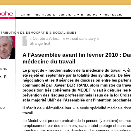
NTRIBUTION DE DÉMOCRATIE & SOCIALISME
«
Cet été à Arles… « without sanctuary »
Strange fruit
A l’Assemblée avant fin février 2010 : Da
médecine du travail
CRON,
Le projet de « modernisation de la médecine du travail », 
été rejeté en septembre par la totalité des syndicats. De fév
, El
négociation et les 8 séances de discussion entre les parten
commandité par Xavier BERTRAND, alors ministre du travail
proposition très cohérente du MEDEF visait à détruire les 
prévention des risques professionnels issus de la loi Croi
et la majorité UMP de l’Assemblée ont l’intention proclamé
Il s’agit de « démédicaliser »
la seule spécialité médicale dont l
 DU
travail.
Le Medef veut prendre prétexte de la pénurie (volontaire) de méd
remplacement par des infirmiers, sans statut protégé et sans c
transférer ces missions aux directeurs des services interentrepri