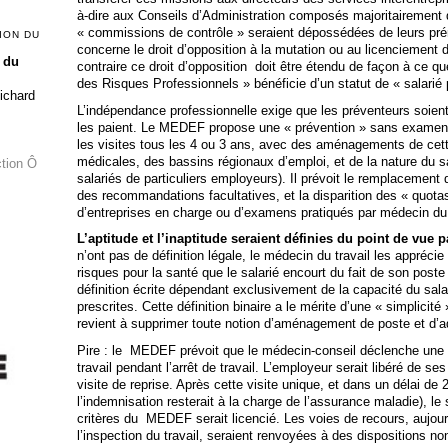
à-dire aux Conseils d’Administration composés majoritairement d
« commissions de contrôle » seraient dépossédées de leurs pré
ION DU
concerne le droit d’opposition à la mutation ou au licenciement 
 du
contraire ce droit d’opposition doit être étendu de façon à ce q
des Risques Professionnels » bénéficie d’un statut de « salarié 
Richard
L’indépendance professionnelle exige que les préventeurs soient
les paient.
Le MEDEF propose une « prévention » sans examen 
les visites tous les 4 ou 3 ans, avec des aménagements de cett
médicales, des bassins régionaux d’emploi, et de la nature du sal
ction Ô
salariés de particuliers employeurs). Il prévoit le remplacement 
des recommandations facultatives, et la disparition des « quot
d’entreprises en charge ou d’examens pratiqués par médecin du t
L’aptitude et l’inaptitude seraient définies du point de vue p
n’ont pas de définition légale, le médecin du travail les appréci
risques pour la santé que le salarié encourt du fait de son pos
définition écrite dépendant exclusivement de la capacité du salar
prescrites. Cette définition binaire a le mérite d’une « simplicité
revient à supprimer toute notion d’aménagement de poste et d’
Pire : le MEDEF prévoit que le médecin-conseil déclenche une p
travail pendant l’arrêt de travail. L’employeur serait libéré de s
visite de reprise. Après cette visite unique, et dans un délai de 
l’indemnisation resterait à la charge de l’assurance maladie), le 
critères du MEDEF serait licencié. Les voies de recours, aujour
l’inspection du travail, seraient renvoyées à des dispositions no