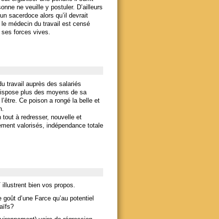
nne ne veuille y postuler. D’ailleurs
n sacerdoce alors qu’il devrait
 le médecin du travail est censé
e ses forces vives.
u travail auprès des salariés
e dispose plus des moyens de sa
l’être. Ce poison a rongé la belle et
n.
 tout à redresser, nouvelle et
ment valorisés, indépendance totale
illustrent bien vos propos.
e goût d’une Farce qu’au potentiel
aïfs?