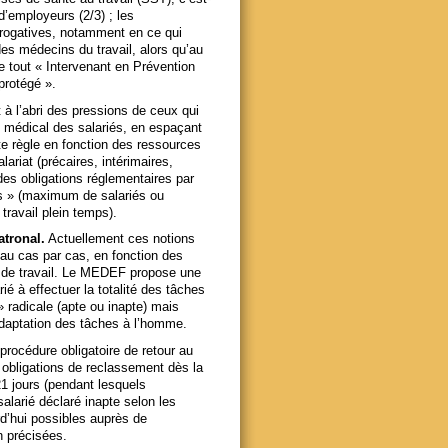
’employeurs (2/3) ; les
rogatives, notamment en ce qui
des médecins du travail, alors qu’au
ue tout « Intervenant en Prévention
protégé ».
 à l’abri des pressions de ceux qui
médical des salariés, en espaçant
e règle en fonction des ressources
ariat (précaires, intérimaires,
des obligations réglementaires par
as » (maximum de salariés ou
ravail plein temps).
atronal.
Actuellement ces notions
e au cas par cas, en fonction des
te de travail. Le MEDEF propose une
ié à effectuer la totalité des tâches
 » radicale (apte ou inapte) mais
adaptation des tâches à l’homme.
rocédure obligatoire de retour au
es obligations de reclassement dès la
21 jours (pendant lesquels
salarié déclaré inapte selon les
d’hui possibles auprès de
n précisées.