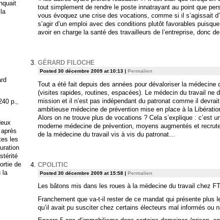
anquait
tout simplement de rendre le poste innatrayant au point que perso
 la
vous évoquez une crise des vocations, comme si il s’agissait d’u
s’agir d’un emploi avec des conditions plutôt favorables puisque
avoir en charge la santé des travailleurs de l’entreprise, donc d
GÉRARD FILOCHE
Posted 30 décembre 2009 at 10:13
|
Permalien
ard
Tout a été fait depuis des années pour dévaloriser la médecine d
(visites rapides, routines, espacées). Le médecin du travail n
mission et il n’est pas indépendant du patronat comme il devrait 
240 p.,
ambitieuse médecine de prévention mise en place à la Libératio
Alors on ne trouve plus de vocations ? Cela s’explique : c’est un
deux
moderne médecine de prévention, moyens augmentés et recrute
 après
de la médecine du travail vis à vis du patronat…
tes les
uration
stérité
ortie de
CPOLITIC
 la
Posted 30 décembre 2009 at 15:58
|
Permalien
Les bâtons mis dans les roues à la médecine du travail chez FT 
Franchement que va-t-il rester de ce mandat qui présente plus l
qu’il avait pu susciter chez certains électeurs mal informés ou n