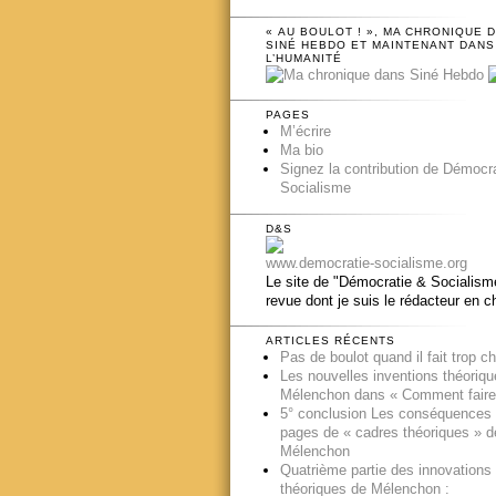
« AU BOULOT ! », MA CHRONIQUE 
SINÉ HEBDO ET MAINTENANT DANS
L’HUMANITÉ
PAGES
M’écrire
Ma bio
Signez la contribution de Démocr
Socialisme
D&S
www.democratie-socialisme.org
Le site de "Démocratie & Socialisme
revue dont je suis le rédacteur en c
ARTICLES RÉCENTS
Pas de boulot quand il fait trop c
Les nouvelles inventions théoriq
Mélenchon dans « Comment faire
5° conclusion Les conséquences
pages de « cadres théoriques » d
Mélenchon
Quatrième partie des innovations
théoriques de Mélenchon :