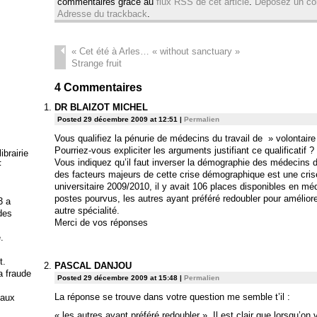
commentaires grâce au
flux RSS de cet article
.
Déposez un co
Adresse du trackback
.
«
Cet été à Arles… « without sanctuary »
Strange fruit
4
Commentaires
DR BLAIZOT MICHEL
Posted 29 décembre 2009 at 12:51
|
Permalien
Vous qualifiez la pénurie de médecins du travail de » volontaire 
Pourriez-vous expliciter les arguments justifiant ce qualificatif ?
brairie
Vous indiquez qu’il faut inverser la démographie des médecins 
F
des facteurs majeurs de cette crise démographique est une cris
universitaire 2009/2010, il y avait 106 places disponibles en méde
postes pourvus, les autres ayant préféré redoubler pour améliore
3 a
autre spécialité.
 des
Merci de vos réponses
.
t.
PASCAL DANJOU
la fraude
Posted 29 décembre 2009 at 15:48
|
Permalien
La réponse se trouve dans votre question me semble t’il :
 aux
« les autres ayant préféré redoubler ». Il est clair que lorsqu’on v