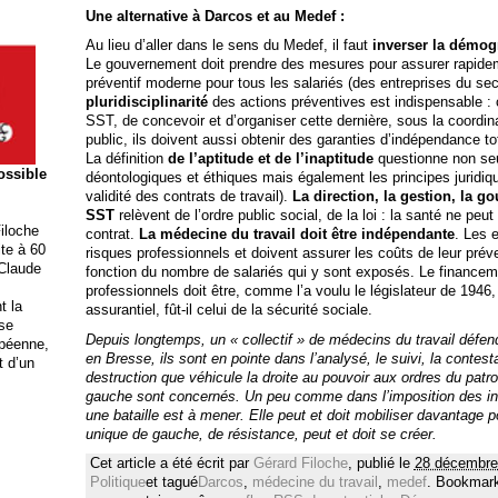
Une alternative à Darcos et au Medef :
Au lieu d’aller dans le sens du Medef, il faut
inverser la démog
Le gouvernement doit prendre des mesures pour assurer rapidem
préventif moderne pour tous les salariés (des entreprises du sect
pluridisciplinarité
des actions préventives est indispensable : 
SST, de concevoir et d’organiser cette dernière, sous la coordin
public, ils doivent aussi obtenir des garanties d’indépendance t
La définition
de l’aptitude et de l’inaptitude
questionne non se
possible
déontologiques et éthiques mais également les principes juridiqu
validité des contrats de travail).
La direction, la gestion, la g
SST
relèvent de l’ordre public social, de la loi : la santé ne peut 
iloche
contrat.
La médecine du travail doit être indépendante
. Les 
ite à 60
risques professionnels et doivent assurer les coûts de leur prév
 Claude
fonction du nombre de salariés qui y sont exposés. Le financem
professionnels doit être, comme l’a voulu le législateur de 194
t la
assurantiel, fût-il celui de la sécurité sociale.
ise
Depuis longtemps, un « collectif » de médecins du travail défe
opéenne,
en Bresse, ils sont en pointe dans l’analysé, le suivi, la contest
t d’un
destruction que véhicule la droite au pouvoir aux ordres du patro
gauche sont concernés. Un peu comme dans l’imposition des ind
une bataille est à mener. Elle peut et doit mobiliser davantage po
unique de gauche, de résistance, peut et doit se créer.
Cet article a été écrit par
Gérard Filoche
, publié le
28 décembre
Politique
et tagué
Darcos
,
médecine du travail
,
medef
. Bookmar