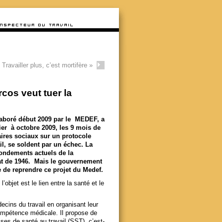
Travailler plus, c’est mortifère
»
rcos veut tuer la
élaboré début 2009 par le MEDEF, a
rier à octobre 2009, les 9 mois de
aires sociaux sur un protocole
, se soldent par un échec.
La
fondements actuels de la
zat de 1946. Mais le gouvernement
e de reprendre ce projet du Medef.
’objet est le lien entre la santé et le
ecins du travail en organisant leur
ompétence médicale. Il propose de
ses de santé au travail (SST), c’est-