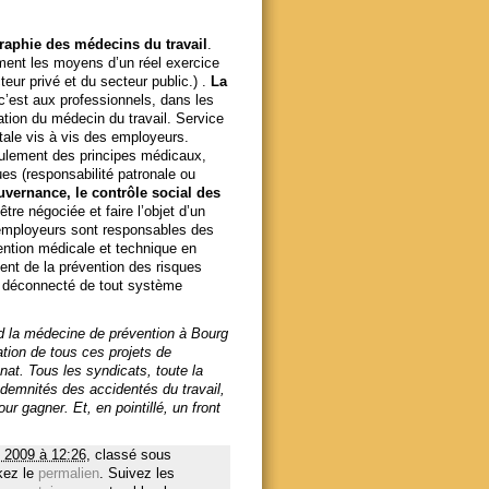
raphie des médecins du travail
.
ent les moyens d’un réel exercice
eur privé et du secteur public.) .
La
c’est aux professionnels, dans les
ation du médecin du travail. Service
otale vis à vis des employeurs.
ulement des principes médicaux,
es (responsabilité patronale ou
ouvernance, le contrôle social des
être négociée et faire l’objet d’un
employeurs sont responsables des
ention médicale et technique en
ent de la prévention des risques
6, déconnecté de tout système
nd la médecine de prévention à Bourg
ation de tous ces projets de
nat. Tous les syndicats, toute la
emnités des accidentés du travail,
ur gagner. Et, en pointillé, un front
 2009 à 12:26
, classé sous
kez le
permalien
. Suivez les