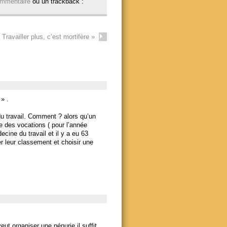
mmentaire
ou un trackback :
Travailler plus, c’est mortifère
»
» .
du travail. Comment ? alors qu’un
e des vocations ( pour l’année
cine du travail et il y a eu 63
r leur classement et choisir une
eut organiser une pénurie il suffit