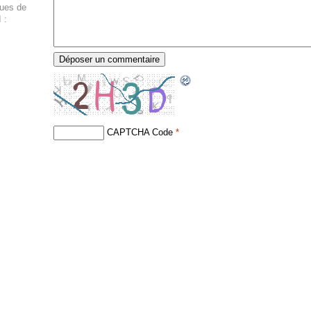
ques de
 :
CAPTCHA Code
*