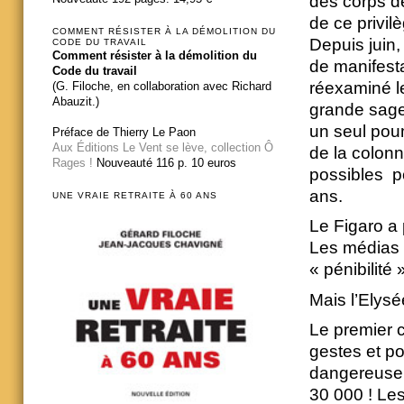
des corps de
de ce privil
COMMENT RÉSISTER À LA DÉMOLITION DU
Depuis juin,
CODE DU TRAVAIL
Comment résister à la démolition du
de manifesta
Code du travail
réexaminé l
(G. Filoche, en collaboration avec Richard
Abauzit.)
grande sage
un seul poum
Préface de Thierry Le Paon
Aux Éditions Le Vent se lève, collection Ô
de la colonn
Rages !
Nouveauté 116 p. 10 euros
possibles po
ans.
UNE VRAIE RETRAITE À 60 ANS
Le Figaro a
Les médias q
« pénibilité
Mais l’Elysée
Le premier 
gestes et po
dangereuse, 
30 000 ! Le