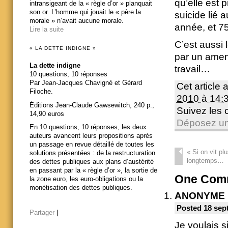
qu’elle est p
intransigeant de la « règle d’or » planquait
son or. L’homme qui jouait le « père la
suicide lié 
morale » n’avait aucune morale.
année, et 7
Lire la suite
C’est aussi 
« LA DETTE INDIGNE »
par un amend
La dette indigne
travail…
10 questions, 10 réponses
Par Jean-Jacques Chavigné et Gérard
Cet article 
Filoche.
2010 à 14:
Éditions Jean-Claude Gawsewitch, 240 p.,
Suivez les
14,90 euros
Déposez un
En 10 questions, 10 réponses, les deux
auteurs avancent leurs propositions après
un passage en revue détaillé de toutes les
«
Si on vit pl
solutions présentées : de la restructuration
longtemps…
des dettes publiques aux plans d’austérité
en passant par la « règle d’or », la sortie de
One
Comm
la zone euro, les euro-obligations ou la
monétisation des dettes publiques.
ANONYME
Posted 18 sep
Partager
|
Je voulais s