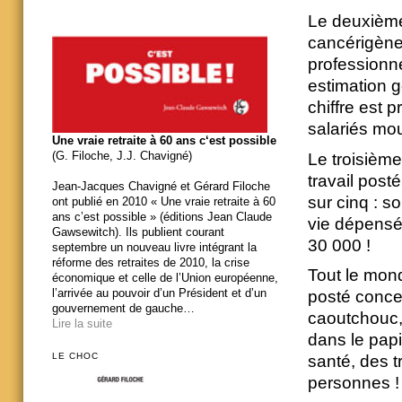
Le deuxième 
cancérigènes
professionn
estimation g
chiffre est 
salariés mou
Une vraie retraite à 60 ans c‘est possible
(G. Filoche, J.J. Chavigné)
Le troisième 
travail post
Jean-Jacques Chavigné et Gérard Filoche
sur cinq : so
ont publié en 2010 « Une vraie retraite à 60
ans c’est possible » (éditions Jean Claude
vie dépensés 
Gawsewitch). Ils publient courant
30 000 !
septembre un nouveau livre intégrant la
réforme des retraites de 2010, la crise
Tout le mond
économique et celle de l’Union européenne,
l’arrivée au pouvoir d’un Président et d’un
posté concer
gouvernement de gauche…
caoutchouc,
Lire la suite
dans le papi
LE CHOC
santé, des t
personnes !