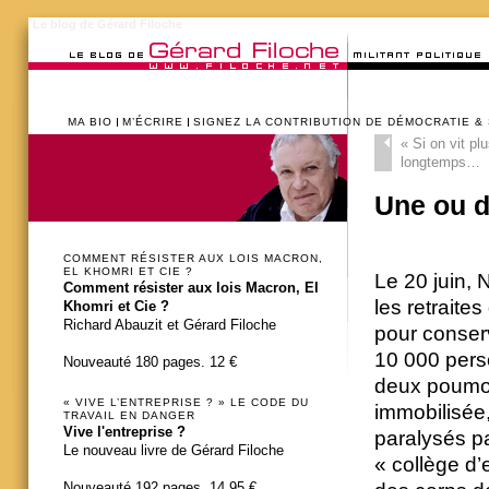
Le blog de Gérard Filoche
MA BIO
M’ÉCRIRE
SIGNEZ LA CONTRIBUTION DE DÉMOCRATIE &
«
Si on vit pl
longtemps…
Une ou d
COMMENT RÉSISTER AUX LOIS MACRON,
EL KHOMRI ET CIE ?
Le 20 juin, 
Comment résister aux lois Macron, El
les retraite
Khomri et Cie ?
Richard Abauzit et Gérard Filoche
pour conserv
10 000 person
Nouveauté 180 pages. 12 €
deux poumon
« VIVE L’ENTREPRISE ? » LE CODE DU
immobilisée
TRAVAIL EN DANGER
Vive l'entreprise ?
paralysés p
Le nouveau livre de Gérard Filoche
« collège d’
Nouveauté 192 pages. 14,95 €