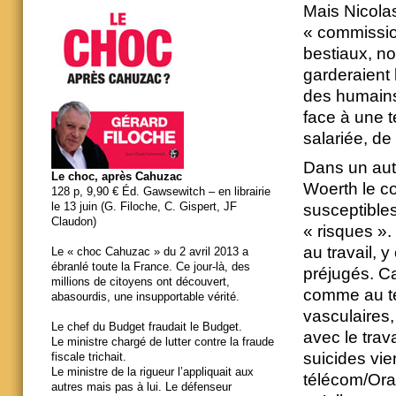
Mais Nicola
« commission
bestiaux, no
garderaient 
des humains
face à une t
salariée, de
Dans un autr
Le choc, après Cahuzac
Woerth le co
128 p, 9,90 € Éd. Gawsewitch – en librairie
le 13 juin (G. Filoche, C. Gispert, JF
susceptibles
Claudon)
« risques ».
au travail, 
Le « choc Cahuzac » du 2 avril 2013 a
ébranlé toute la France. Ce jour-là, des
préjugés. Ca
millions de citoyens ont découvert,
comme au te
abasourdis, une insupportable vérité.
vasculaires,
Le chef du Budget fraudait le Budget.
avec le trav
Le ministre chargé de lutter contre la fraude
suicides vi
fiscale trichait.
Le ministre de la rigueur l’appliquait aux
télécom/Ora
autres mais pas à lui. Le défenseur