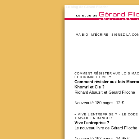
Le blog de Gérard Filoche
MA BIO
M’ÉCRIRE
SIGNEZ LA CO
COMMENT RÉSISTER AUX LOIS MA
EL KHOMRI ET CIE ?
Comment résister aux lois Macron
Khomri et Cie ?
Richard Abauzit et Gérard Filoche
Nouveauté 180 pages. 12 €
« VIVE L’ENTREPRISE ? » LE CODE
TRAVAIL EN DANGER
Vive l'entreprise ?
Le nouveau livre de Gérard Filoche
Nouveauté 192 pages. 14,95 €