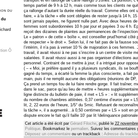
transport et en rallonge de carte Navigo 5 zones. La punition, 
temps partiel de 9 h à 12 h, mais comme tous les clients ne qui
ça rallonge d’autant la durée réelle du travail. Comme elles o
ION DU
faire, « à la tâche » elle sont obligées de rester jusqu’à 14 h, 
 du
sont jamais payées, ne figurent nulle part. Avec deux heures de t
femmes sont subordonnées 10 h par jour et payées 3 ou 4 h. Epar
Richard
reçoit des dizaines de plaintes aux permanences de l’inspection
Le « patron » de cette « boîte », est conseiller prud’homal côté p
de respecter « le droit ». Selon lui, il ne fait pas de la fausse s
l’intérim, il n’a pas à verser 10 % de majoration à ces femmes. J
ction Ô
travail, il avait réussi à ne pas s’inscrire à un centre de visite 
salariées. Il avait réussi aussi à ne pas organiser d’élections au
personnel. Contraint de se mettre à jour, il a intrigué pour oppo
( – « Moi, je préfère quand il y a plusieurs syndicats, ils se bouff
gagné du temps, a écarté la femme la plus consciente, a fait pa
main, puis il ne remplit aucune des obligations (réunions de 
Ça prend un temps fou de lui faire rendre gorge. Il fait traîner, m
dans le sac, parce qu’au lieu de mettre « heures supplémentaire
ligne distincte du bulletin de paie, il met « LS » : « lit supplémenta
du nombre de chambres attitrées. 0,37 centime d’euros par « LS
lit, 2, 22 euros de l’heure, 1/5° du Smic. Refusant de reconnaître 
la tâche », il a augmenté…à 0,50 centimes par « LS » soit en pra
dispute encore le fait qu’il faille 10’ par lit !delinquance patronale
Cet article a été écrit par
Gérard Filoche
, publié le
22 novembre
Politique
. Bookmarkez le
permalien
. Suivez les commentaires
Déposez un commentaire
ou un trackback :
Adresse du trackb