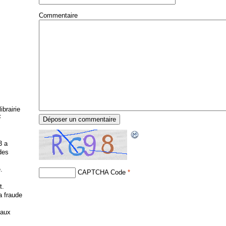
Commentaire
brairie
F
3 a
 des
.
CAPTCHA Code
*
t.
la fraude
 aux