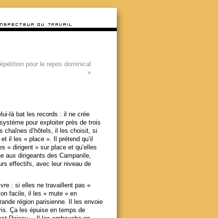
répétition pour le repos dominical
»
-là bat les records : il ne crée
n système pour exploiter près de trois
chaînes d’hôtels, il les choisit, si
t il les « place ». Il prétend qu’il
 « dirigent » sur place et qu’elles
ne aux dirigeants des Campanile,
urs effectifs, avec leur niveau de
e : si elles ne travaillent pas «
n facile, il les « mute » en
grande région parisienne. Il les envoie
aris. Ça les épuise en temps de