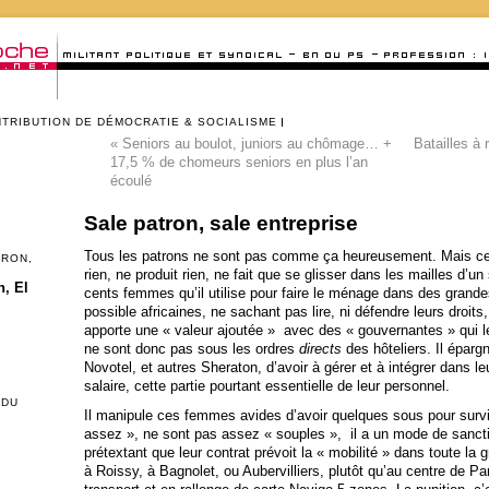
NTRIBUTION DE DÉMOCRATIE & SOCIALISME
«
Seniors au boulot, juniors au chômage… +
Batailles à 
17,5 % de chomeurs seniors en plus l’an
écoulé
Sale patron, sale entreprise
Tous les patrons ne sont pas comme ça heureusement. Mais celui
CRON,
rien, ne produit rien, ne fait que se glisser dans les mailles d’u
, El
cents femmes qu’il utilise pour faire le ménage dans des grandes 
possible africaines, ne sachant pas lire, ni défendre leurs droits, e
apporte une « valeur ajoutée » avec des « gouvernantes » qui les
ne sont donc pas sous les ordres
directs
des hôteliers. Il éparg
Novotel, et autres Sheraton, d’avoir à gérer et à intégrer dans le
salaire, cette partie pourtant essentielle de leur personnel.
 DU
Il manipule ces femmes avides d’avoir quelques sous pour survivr
assez », ne sont pas assez « souples », il a un mode de sanctio
prétextant que leur contrat prévoit la « mobilité » dans toute la 
à Roissy, à Bagnolet, ou Aubervilliers, plutôt qu’au centre de P