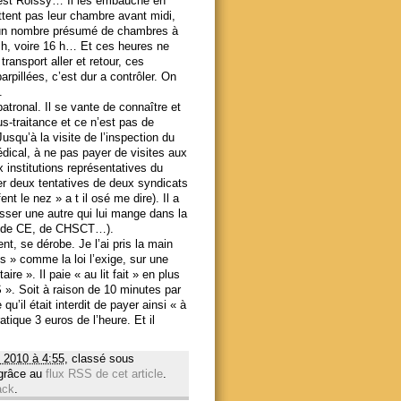
c’est Roissy… Il les embauche en
ttent pas leur chambre avant midi,
nt un nombre présumé de chambres à
15 h, voire 16 h… Et ces heures ne
ransport aller et retour, ces
pillées, c’est dur a contrôler. On
.
atronal. Il se vante de connaître et
ous-traitance et ce n’est pas de
usqu’à la visite de l’inspection du
médical, à ne pas payer de visites aux
x institutions représentatives du
ser deux tentatives de deux syndicats
ent le nez » a t il osé me dire). Il a
sser une autre qui lui mange dans la
DP, de CE, de CHSCT…).
ent, se dérobe. Je l’ai pris la main
s » comme la loi l’exige, sur une
ire ». Il paie « au lit fait » en plus
 ». Soit à raison de 10 minutes par
qu’il était interdit de payer ainsi « à
tique 3 euros de l’heure. Et il
 2010 à 4:55
, classé sous
 grâce au
flux RSS de cet article
.
ack
.