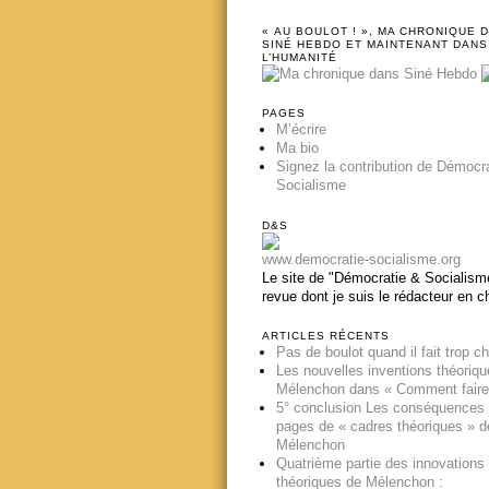
« AU BOULOT ! », MA CHRONIQUE 
SINÉ HEBDO ET MAINTENANT DANS
L’HUMANITÉ
PAGES
M’écrire
Ma bio
Signez la contribution de Démocr
Socialisme
D&S
www.democratie-socialisme.org
Le site de "Démocratie & Socialisme
revue dont je suis le rédacteur en c
ARTICLES RÉCENTS
Pas de boulot quand il fait trop c
Les nouvelles inventions théoriq
Mélenchon dans « Comment faire
5° conclusion Les conséquences
pages de « cadres théoriques » d
Mélenchon
Quatrième partie des innovations
théoriques de Mélenchon :