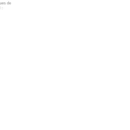
ques de
 :