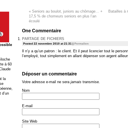
«
Seniors au boulot, juniors au chômage… +
Batailles à 
17,5 % de chomeurs seniors en plus l’an
écoulé
One
Commentaire
PARTAGE DE FICHIERS
Posted 22 novembre 2010 at 21:31
|
Permalien
possible
Il n’y a qu’un patron : le client. Et il peut licencier tout le perso
l’employé, tout simplement en allant dépenser son argent ailleur
iloche
ite à 60
 Claude
Déposer un commentaire
t la
Votre adresse e-mail ne sera
jamais
transmise.
ise
opéenne,
Nom
t d’un
E-mail
Site Web