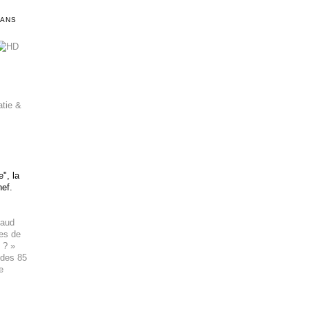
DANS
atie &
", la
hef.
haud
ues de
 ? »
 des 85
e