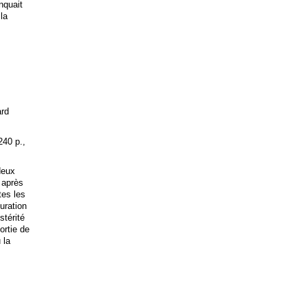
anquait
 la
ard
240 p.,
deux
 après
tes les
uration
stérité
ortie de
 la