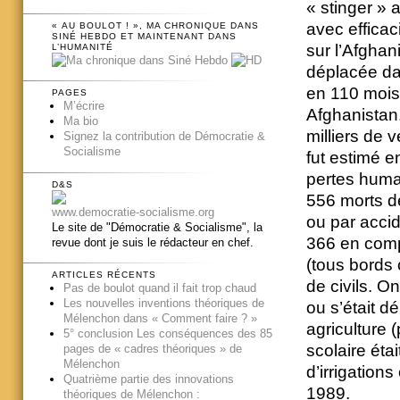
« stinger » a
avec efficac
« AU BOULOT ! », MA CHRONIQUE DANS
SINÉ HEBDO ET MAINTENANT DANS
sur l’Afghan
L’HUMANITÉ
déplacée dan
en 110 mois 
PAGES
M’écrire
Afghanistan.
Ma bio
milliers de 
Signez la contribution de Démocratie &
Socialisme
fut estimé e
pertes huma
D&S
556 morts d
www.democratie-socialisme.org
ou par accid
Le site de "Démocratie & Socialisme", la
366 en comp
revue dont je suis le rédacteur en chef.
(tous bords
ARTICLES RÉCENTS
de civils. O
Pas de boulot quand il fait trop chaud
Les nouvelles inventions théoriques de
ou s’était d
Mélenchon dans « Comment faire ? »
agriculture 
5° conclusion Les conséquences des 85
scolaire étai
pages de « cadres théoriques » de
Mélenchon
d’irrigation
Quatrième partie des innovations
1989.
théoriques de Mélenchon :