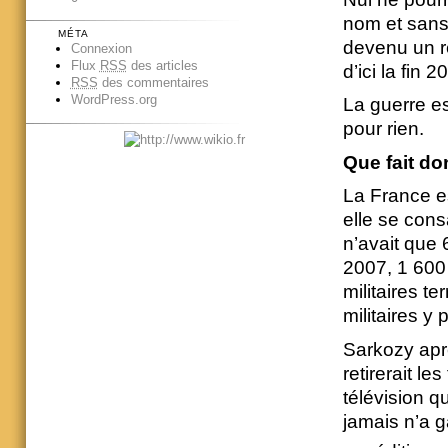
nom et sans
MÉTA
devenu un re
Connexion
Flux
RSS
des articles
d’ici la fin 2
RSS
des commentaires
WordPress.org
La guerre e
pour rien.
Que fait do
La France es
elle se cons
n’avait que
2007, 1 600
militaires t
militaires y 
Sarkozy apr
retirerait l
télévision 
jamais n’a 