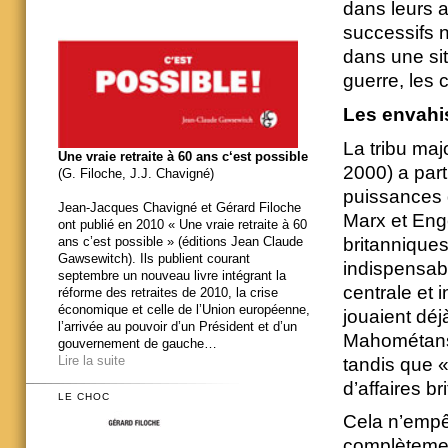
dans leurs a
successifs n’
dans une sit
guerre, les c
Les envahis
La tribu maj
Une vraie retraite à 60 ans c‘est possible
2000) a part
(G. Filoche, J.J. Chavigné)
puissances q
Jean-Jacques Chavigné et Gérard Filoche
Marx et Enge
ont publié en 2010 « Une vraie retraite à 60
britannique
ans c’est possible » (éditions Jean Claude
Gawsewitch). Ils publient courant
indispensabl
septembre un nouveau livre intégrant la
centrale et 
réforme des retraites de 2010, la crise
économique et celle de l’Union européenne,
jouaient déj
l’arrivée au pouvoir d’un Président et d’un
Mahométans e
gouvernement de gauche…
Lire la suite
tandis que «
d’affaires b
LE CHOC
Cela n’empê
complètemen