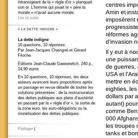
intransigeant de la « règle d’or » planquait
centres impo
son or. L’homme qui jouait le « père la
Amin et ins
morale » n’avait aucune morale.
Lire la suite
imposèrent 
progressiste
« LA DETTE INDIGNE »
réformes ag
La dette indigne
d’invasion n
10 questions, 10 réponses
Par Jean-Jacques Chavigné et Gérard
Il y eut à n
Filoche.
une puissant
Éditions Jean-Claude Gawsewitch, 240 p.,
de guerres, 
14,90 euros
USA et l’Ara
En 10 questions, 10 réponses, les deux
mettre en éc
auteurs avancent leurs propositions après
un passage en revue détaillé de toutes les
eighties, le
solutions présentées : de la restructuration
dollars par a
des dettes publiques aux plans d’austérité
autant) pour
en passant par la « règle d’or », la sortie de
la zone euro, les euro-obligations ou la
comme Ben L
monétisation des dettes publiques.
000 Afghans
les troupes 
Partager
|
tanks et bom