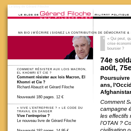
Le blog de Gérard Filoche
MA BIO
M’ÉCRIRE
SIGNEZ LA CONTRIBUTION DE DÉMOCRATIE &
«
Qui peut, qu
crise économiq
boursier ?
74e sold
août, 75e
COMMENT RÉSISTER AUX LOIS MACRON,
EL KHOMRI ET CIE ?
Poursuivre 
Comment résister aux lois Macron, El
Khomri et Cie ?
ans, l’Occi
Richard Abauzit et Gérard Filoche
Afghanista
Nouveauté 180 pages. 12 €
Comment Sar
campagne él
« VIVE L’ENTREPRISE ? » LE CODE DU
TRAVAIL EN DANGER
les effectif
Vive l'entreprise ?
Le nouveau livre de Gérard Filoche
l’OTAN ? Co
civilisation
Nouveauté 192 pages. 14,95 €