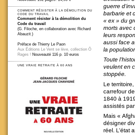
guerre d’inv
COMMENT RÉSISTER À LA DÉMOLITION DU
barbarie et
CODE DU TRAVAIL
Comment résister à la démolition du
« ex » du gr
Code du travail
morts avec d
(G. Filoche, en collaboration avec Richard
Abauzit.)
leurs respon
aussi face 
Préface de Thierry Le Paon
la populatio
Aux Éditions Le Vent se lève, collection Ô
Rages !
Nouveauté 116 p. 10 euros
Toute l’histo
veulent en c
UNE VRAIE RETRAITE À 60 ANS
stoppée.
Le territoir
carrefour de
1840 à 1919
assistés par
Mais « Afgh
désigner div
réel. L’état