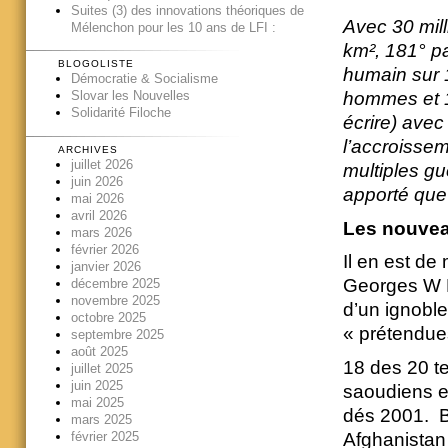
Suites (3) des innovations théoriques de
Avec 30 mill
Mélenchon pour les 10 ans de LFI :
km², 181° p
BLOGOLISTE
humain sur 
Démocratie & Socialisme
hommes et 1
Slovar les Nouvelles
Solidarité Filoche
écrire) ave
l’accroissem
ARCHIVES
juillet 2026
multiples gu
juin 2026
apporté que
mai 2026
avril 2026
Les nouvea
mars 2026
février 2026
Il en est de
janvier 2026
Georges W Bu
décembre 2025
novembre 2025
d’un ignobl
octobre 2025
« prétendue
septembre 2025
août 2025
18 des 20 te
juillet 2025
juin 2025
saoudiens e
mai 2025
dés 2001. B
mars 2025
Afghanistan
février 2025