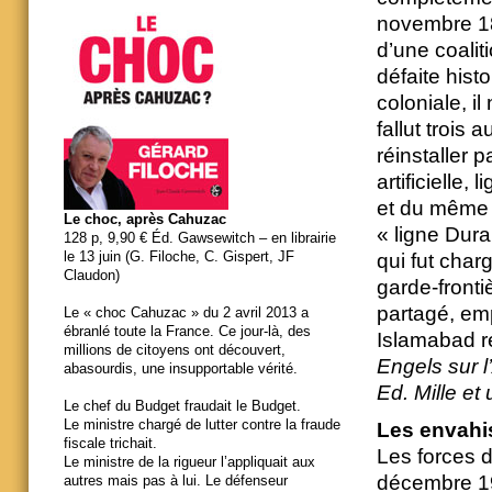
novembre 18
d’une coaliti
défaite hist
coloniale, il
fallut trois
réinstaller p
artificielle,
et du même c
Le choc, après Cahuzac
« ligne Dura
128 p, 9,90 € Éd. Gawsewitch – en librairie
le 13 juin (G. Filoche, C. Gispert, JF
qui fut char
Claudon)
garde-fronti
partagé, em
Le « choc Cahuzac » du 2 avril 2013 a
ébranlé toute la France. Ce jour-là, des
Islamabad re
millions de citoyens ont découvert,
Engels sur l
abasourdis, une insupportable vérité.
Ed. Mille et
Le chef du Budget fraudait le Budget.
Le ministre chargé de lutter contre la fraude
Les envahi
fiscale trichait.
Les forces d
Le ministre de la rigueur l’appliquait aux
décembre 197
autres mais pas à lui. Le défenseur