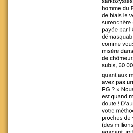
sarkozystes 
homme du Fo
de biais le
surenchère 
payée par l
démasquable
comme vous, 
misère dans
de chômeurs,
subis, 60 0
quant aux me
avez pas un 
PG ? » Nous
est quand m
doute ! D’a
votre métho
proches de 
(des million
agaçant, ir