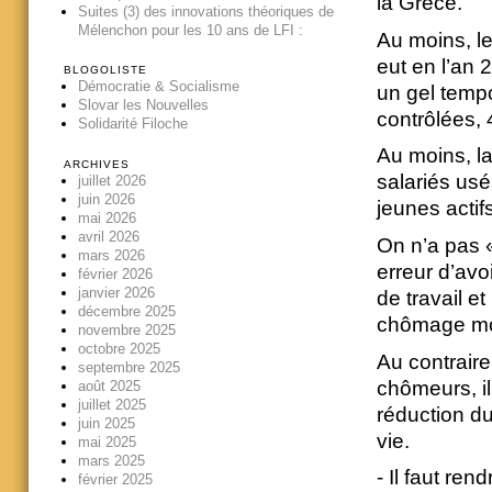
la Grèce.
Suites (3) des innovations théoriques de
Mélenchon pour les 10 ans de LFI :
Au moins, les
eut en l’an 
BLOGOLISTE
Démocratie & Socialisme
un gel tempo
Slovar les Nouvelles
contrôlées,
Solidarité Filoche
Au moins, la
ARCHIVES
salariés us
juillet 2026
juin 2026
jeunes acti
mai 2026
avril 2026
On n’a pas 
mars 2026
erreur d’avo
février 2026
janvier 2026
de travail e
décembre 2025
chômage mo
novembre 2025
octobre 2025
Au contraire
septembre 2025
chômeurs, i
août 2025
juillet 2025
réduction du
juin 2025
vie.
mai 2025
mars 2025
- Il faut re
février 2025