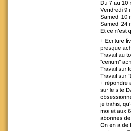
Du 7 au 10
Vendredi 9 m
Samedi 10 m
Samedi 24 m
Et ce n’est 
+ Ecriture l
presque ac
Travail au t
“cerium” ac
Travail sur 
Travail sur 
+ répondre 
sur le site
obsessionnel
je trahis, qu
moi et aux 6
abonnes de
On en a de l