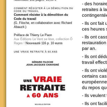
- des horair
COMMENT RÉSISTER À LA DÉMOLITION DU
retraites à 
CODE DU TRAVAIL
contingenté
Comment résister à la démolition du
Code du travail
- Ils ont fai
(G. Filoche, en collaboration avec Richard
Abauzit.)
ces heures 
Préface de Thierry Le Paon
- Ils ont ca
Aux Éditions Le Vent se lève, collection Ô
restauration
Rages !
Nouveauté 116 p. 10 euros
par an.
UNE VRAIE RETRAITE À 60 ANS
- Ils ont dé
travail effec
- Ils ont vi
certains cas
européenne d
du repos qu
- Ils veulent
- Ils ont fac