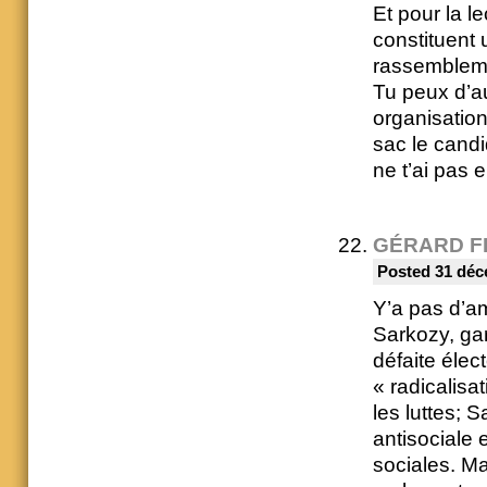
Et pour la l
constituent u
rassembleme
Tu peux d’au
organisation
sac le candi
ne t’ai pas 
GÉRARD F
Posted 31 déc
Y’a pas d’am
Sarkozy, gar
défaite élec
« radicalisa
les luttes; S
antisociale 
sociales. Ma