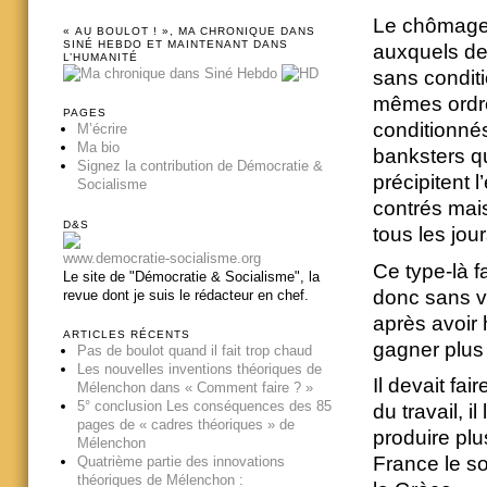
Le chômage 
« AU BOULOT ! », MA CHRONIQUE DANS
SINÉ HEBDO ET MAINTENANT DANS
auxquels des
L’HUMANITÉ
sans conditi
mêmes ordres
PAGES
conditionnés
M’écrire
Ma bio
banksters qu
Signez la contribution de Démocratie &
précipitent l
Socialisme
contrés mai
D&S
tous les jour
www.democratie-socialisme.org
Ce type-là f
Le site de "Démocratie & Socialisme", la
donc sans v
revue dont je suis le rédacteur en chef.
après avoir h
ARTICLES RÉCENTS
gagner plus 
Pas de boulot quand il fait trop chaud
Les nouvelles inventions théoriques de
Il devait fai
Mélenchon dans « Comment faire ? »
5° conclusion Les conséquences des 85
du travail, i
pages de « cadres théoriques » de
produire plus,
Mélenchon
France le so
Quatrième partie des innovations
théoriques de Mélenchon :