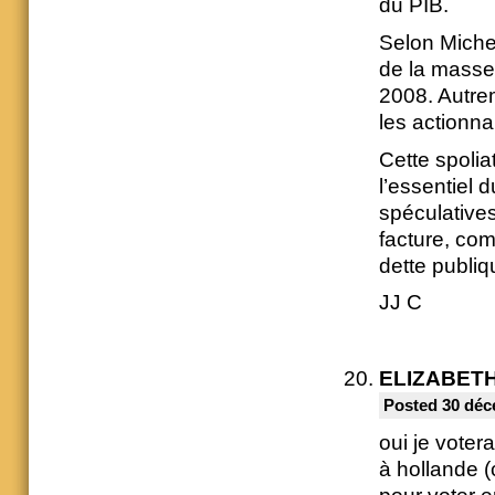
du PIB.
Selon Miche
de la masse 
2008. Autrem
les actionn
Cette spolia
l’essentiel 
spéculatives
facture, com
dette publiq
JJ C
ELIZABETH
Posted 30 déc
oui je voter
à hollande (