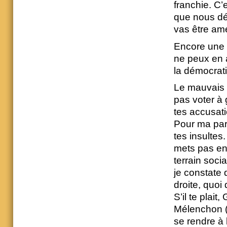
franchie. C’
que nous dé
vas être ame
Encore une fo
ne peux en a
la démocrati
Le mauvais 
pas voter à
tes accusati
Pour ma part
tes insultes
mets pas en 
terrain soci
je constate 
droite, quoi
S’il te plai
Mélenchon (t
se rendre à 