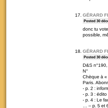
GÉRARD F
Posted 30 déc
donc tu vote
possible, mê
GÉRARD F
Posted 30 déc
D&S n°190, 
N°
Chèque à « 
Paris. Abon
- p. 2 : info
- p. 3 : édi
- p. 4 : Le 
… – p. 5 et 