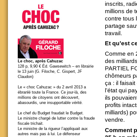
inscrits, ra
millions de t
contre tous
partage sauv
travail.
Et qu’est c
Comme en 2
des milliar
Le choc, après Cahuzac
128 p, 9,90 € Éd. Gawsewitch – en librairie
PARTIEL FOR
le 13 juin (G. Filoche, C. Gispert, JF
chômeurs par
Claudon)
ça : il faisa
Le « choc Cahuzac » du 2 avril 2013 a
l’état qui p
ébranlé toute la France. Ce jour-là, des
ils pouvaien
millions de citoyens ont découvert,
abasourdis, une insupportable vérité.
profits inta
milliards) 
Le chef du Budget fraudait le Budget.
Le ministre chargé de lutter contre la fraude
vendre.
fiscale trichait.
Le ministre de la rigueur l’appliquait aux
Comment peu
autres mais pas à lui. Le défenseur