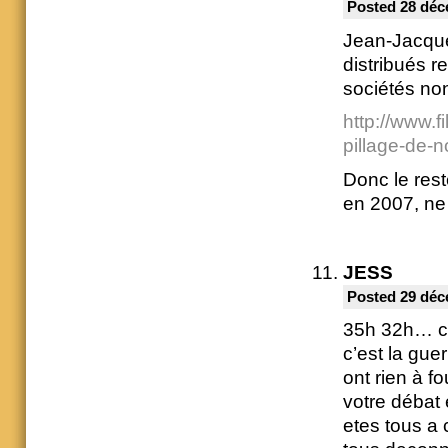
Posted 28 déc
Jean-Jacque
distribués r
sociétés non
http://www.f
pillage-de-no
Donc le rest
en 2007, ne
JESS
Posted 29 déc
35h 32h… c’e
c’est la gue
ont rien à f
votre débat
etes tous a 