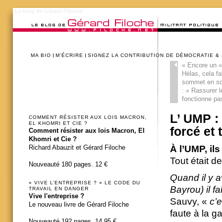
Le blog de Gérard Filoche
MA BIO
M’ÉCRIRE
SIGNEZ LA CONTRIBUTION DE DÉMOCRATIE &
«
Encore un «
Hélas, cela fa
sommet en som
: « Rassurer 
fonctionne pa
L’ UMP :
COMMENT RÉSISTER AUX LOIS MACRON,
EL KHOMRI ET CIE ?
forcé et 
Comment résister aux lois Macron, El
Khomri et Cie ?
À l’UMP, il
Richard Abauzit et Gérard Filoche
Tout était de
Nouveauté 180 pages. 12 €
Quand il y a
« VIVE L’ENTREPRISE ? » LE CODE DU
Bayrou) il fal
TRAVAIL EN DANGER
Vive l'entreprise ?
Sauvy, «
c’e
Le nouveau livre de Gérard Filoche
faute à la ga
Nouveauté 192 pages. 14,95 €