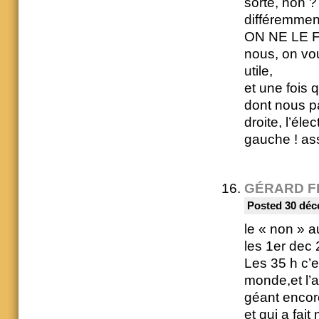
sorte, non ?
différemment
ON NE LE FE
nous, on vou
utile,
et une fois q
dont nous pa
droite, l’éle
gauche ! ass
GÉRARD F
Posted 30 déc
le « non » a
les 1er dec
Les 35 h c’
monde,et l’ar
géant encor
et qui a fai