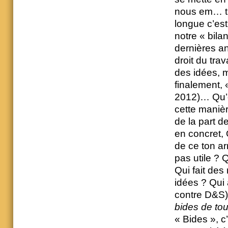
nous em… tu 
longue c’est
notre « bila
dernières a
droit du trav
des idées, m
finalement,
2012)… Qu’o
cette manièr
de la part d
en concret,
de ce ton ar
pas utile ? 
Qui fait des
idées ? Qui 
contre D&S) 
bides de tou
« Bides », c’