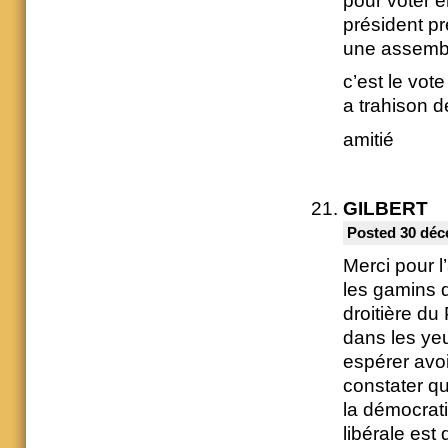
pour voter 
président pr
une assembl
c’est le vot
a trahison d
amitié
GILBERT
Posted 30 déc
Merci pour l
les gamins d
droitière du
dans les yeu
espérer avoi
constater qu
la démocrati
libérale est 