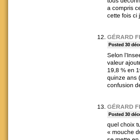
tous deconn
a compris ce
cette fois ci
GÉRARD F
Posted 30 déc
Selon l’Inse
valeur ajout
19,8 % en 1
quinze ans (
confusion de
GÉRARD F
Posted 30 déc
quel choix t
« mouche du 
se mette en