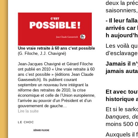
deux la préc
saisonniers,
- Il leur fa
arrivés car
h aujourd’h
Les voilà qu
Une vraie retraite à 60 ans c‘est possible
d’esclavage
(G. Filoche, J.J. Chavigné)
Jamais il n’
Jean-Jacques Chavigné et Gérard Filoche
ont publié en 2010 « Une vraie retraite à 60
jamais autan
ans c’est possible » (éditions Jean Claude
Gawsewitch). Ils publient courant
septembre un nouveau livre intégrant la
réforme des retraites de 2010, la crise
Et avec tou
économique et celle de l’Union européenne,
historique 
l’arrivée au pouvoir d’un Président et d’un
gouvernement de gauche…
Et si le sar
Lire la suite
banques, des
LE CHOC
moins 500 0
Auxquels il 