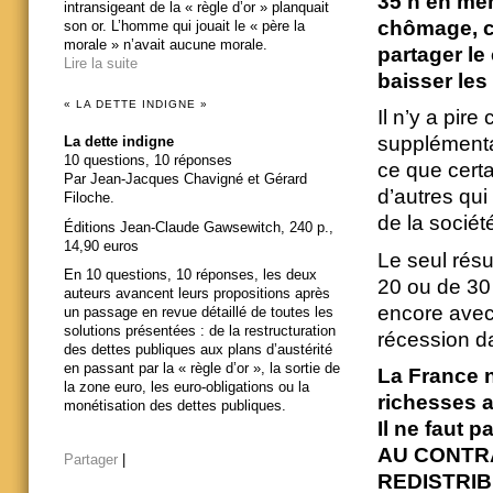
35 h en mê
intransigeant de la « règle d’or » planquait
chômage, c
son or. L’homme qui jouait le « père la
morale » n’avait aucune morale.
partager le
Lire la suite
baisser les 
« LA DETTE INDIGNE »
Il n’y a pir
supplémentai
La dette indigne
10 questions, 10 réponses
ce que certa
Par Jean-Jacques Chavigné et Gérard
d’autres qui
Filoche.
de la société
Éditions Jean-Claude Gawsewitch, 240 p.,
14,90 euros
Le seul résu
En 10 questions, 10 réponses, les deux
20 ou de 30
auteurs avancent leurs propositions après
encore avec 
un passage en revue détaillé de toutes les
solutions présentées : de la restructuration
récession da
des dettes publiques aux plans d’austérité
en passant par la « règle d’or », la sortie de
La France n
la zone euro, les euro-obligations ou la
richesses a
monétisation des dettes publiques.
Il ne faut p
AU CONTRAIR
Partager
|
REDISTRIB