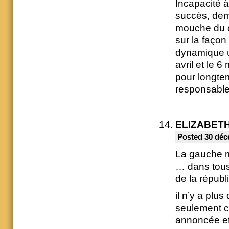
Incapacité à 
succès, dem
mouche du c
sur la faço
dynamique un
avril et le 
pour longte
responsable 
ELIZABETH
Posted 30 déc
La gauche m
… dans tous 
de la républ
il n’y a plu
seulement cl
annoncée et