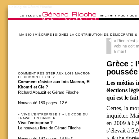
Le blog de Gérard Filoche
MA BIO
M’ÉCRIRE
SIGNEZ LA CONTRIBUTION DE DÉMOCRATIE &
«
Rien n’est j
voix ne doit 
6 mai !
Grèce : l
poussée 
COMMENT RÉSISTER AUX LOIS MACRON,
EL KHOMRI ET CIE ?
Les médias i
Comment résister aux lois Macron, El
Khomri et Cie ?
élections lég
Richard Abauzit et Gérard Filoche
qui est le fa
Nouveauté 180 pages. 12 €
Certes, la mo
inquiéter. Mai
« VIVE L’ENTREPRISE ? » LE CODE DU
TRAVAIL EN DANGER
en 2009 à 6,9
Vive l'entreprise ?
Le nouveau livre de Gérard Filoche
s’élevait à 5
« Aube dorée 
Nouveauté 192 pages. 14,95 €