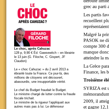
déroute limit
grec au parti a
Les partis fa
recueillent p
représentaien
Malgré la pri
PASOK ne disp
compte 300 dép
Le choc, après Cahuzac
manque donc 
128 p, 9,90 € Éd. Gawsewitch – en librairie
le 13 juin (G. Filoche, C. Gispert, JF
atteindre la m
Claudon)
La Grèce para
Le « choc Cahuzac » du 2 avril 2013 a
Finance, les 
ébranlé toute la France. Ce jour-là, des
millions de citoyens ont découvert,
Troisième é
abasourdis, une insupportable vérité.
SYRIZA est un
Le chef du Budget fraudait le Budget.
mémorandum et
Le ministre chargé de lutter contre la fraude
fiscale trichait.
2009, il atte
Le ministre de la rigueur l’appliquait aux
et gagne 12,
autres mais pas à lui. Le défenseur