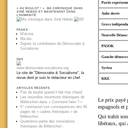
Partis représent
« AU BOULOT ! », MA CHRONIQUE DANS
SINÉ HEBDO ET MAINTENANT DANS
Aube dorée
L’HUMANITÉ
Grecs indépenda
PAGES
M’écrire
Nouvelle Démoc
Ma bio
Signez la contribution de Démocratie &
PASOK
Socialisme
Gauche démocra
D&S
Syriza
www.democratie-socialisme.org
Le site de "Démocratie & Socialisme", la
revue dont je suis le rédacteur en chef.
KKE
ARTICLES RÉCENTS
Pas de boulot quand il fait trop chaud
Les nouvelles inventions théoriques de
Le prix payé p
Mélenchon dans « Comment faire ? »
espagnols et 
5° conclusion Les conséquences des 85
pages de « cadres théoriques » de
Qui trahit son
Mélenchon
Quatrième partie des innovations
libéraux, qui 
théoriques de Mélenchon :