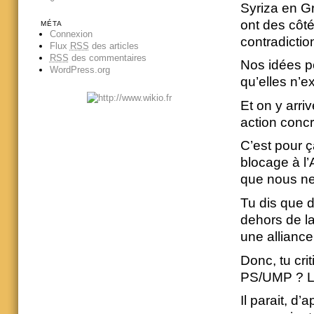
Syriza en G
ont des côté
MÉTA
Connexion
contradictio
Flux
RSS
des articles
RSS
des commentaires
Nos idées pe
WordPress.org
qu’elles n’ex
Et on y arri
action concr
C’est pour ç
blocage à l
que nous ne
Tu dis que d
dehors de la
une allianc
Donc, tu cri
PS/UMP ? L
Il parait, d