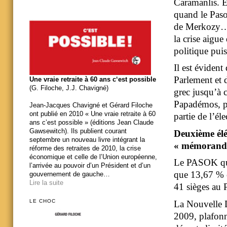
Caramanlis. E
quand le Paso
de Merkozy… .
la crise aigue
politique puis
Il est évident
Parlement et 
Une vraie retraite à 60 ans c‘est possible
(G. Filoche, J.J. Chavigné)
grec jusqu’à 
Papadémos, po
Jean-Jacques Chavigné et Gérard Filoche
ont publié en 2010 « Une vraie retraite à 60
partie de l’éle
ans c’est possible » (éditions Jean Claude
Gawsewitch). Ils publient courant
Deuxième élém
septembre un nouveau livre intégrant la
« mémorandu
réforme des retraites de 2010, la crise
économique et celle de l’Union européenne,
Le PASOK qui 
l’arrivée au pouvoir d’un Président et d’un
que 13,67 % e
gouvernement de gauche…
Lire la suite
41 sièges au 
LE CHOC
La Nouvelle D
2009, plafon