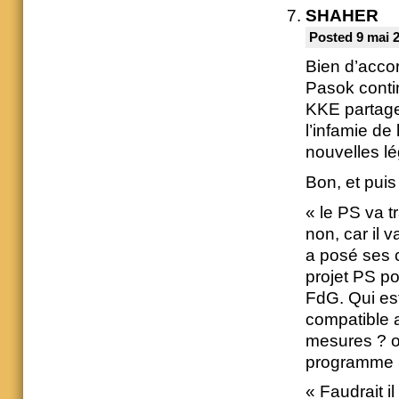
SHAHER
Posted 9 mai 
Bien d’accord
Pasok conti
KKE partage 
l’infamie de 
nouvelles lég
Bon, et puis
« le PS va t
non, car il v
a posé ses 
projet PS po
FdG. Qui est
compatible 
mesures ? ou
programme F
« Faudrait i