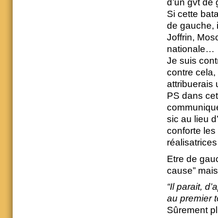
d’un gvt de 
Si cette bata
de gauche, 
Joffrin, Mos
nationale…
Je suis cont
contre cela, 
attribuerais
PS dans cet
communique 
sic au lieu 
conforte les
réalisatrice
Etre de gau
cause” mais 
“Il parait, 
au premier t
Sûrement plu