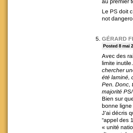
au premier t
Le PS doit c
not dangerou
GÉRARD F
Posted 8 mai 
Avec des ra
limite inutil
chercher un
été laminé, 
Pen. Donc, t
majorité PS
Bien sur qu
bonne ligne 
J’ai décris
“appel des 
« unité nation