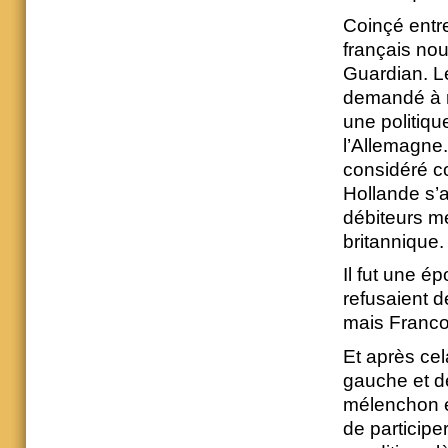
Coinçé entre
français nou
Guardian. Le
demandé à r
une politiqu
l’Allemagne.
considéré co
Hollande s’a
débiteurs mé
britannique.
Il fut une é
refusaient d
mais Francoi
Et après ce
gauche et d
mélenchon e
de particip