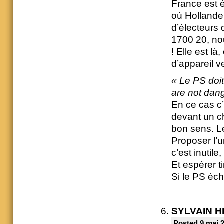
France est é
où Hollande 
d’électeurs 
1700 20, nou
! Elle est là
d’appareil ve
« Le PS doit
are not dang
En ce cas c’
devant un ch
bon sens. Le
Proposer l’u
c’est inutile
Et espérer t
Si le PS éc
SYLVAIN 
Posted 9 mai 2