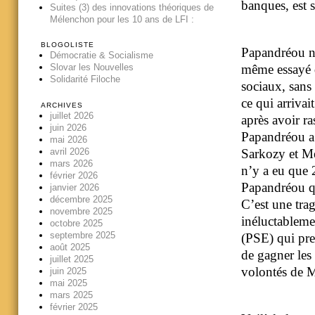
banques, est 
Suites (3) des innovations théoriques de
Mélenchon pour les 10 ans de LFI :
BLOGOLISTE
Papandréou n’
Démocratie & Socialisme
même essayé d
Slovar les Nouvelles
Solidarité Filoche
sociaux, sans 
ce qui arrivai
ARCHIVES
juillet 2026
après avoir ra
juin 2026
Papandréou a 
mai 2026
avril 2026
Sarkozy et Me
mars 2026
n’y a eu que 2
février 2026
Papandréou qu
janvier 2026
décembre 2025
C’est une trag
novembre 2025
inéluctableme
octobre 2025
septembre 2025
(PSE) qui pre
août 2025
de gagner les 
juillet 2025
volontés de 
juin 2025
mai 2025
mars 2025
février 2025