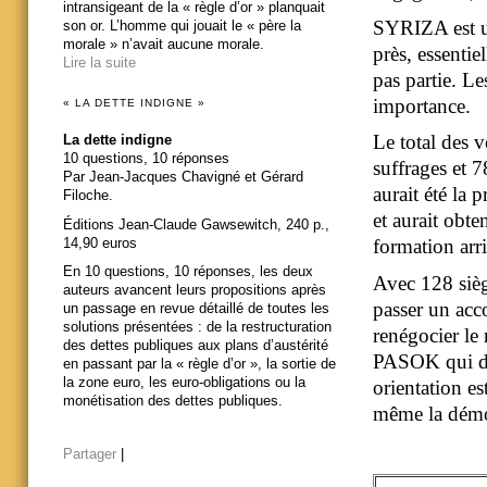
intransigeant de la « règle d’or » planquait
SYRIZA est un
son or. L’homme qui jouait le « père la
morale » n’avait aucune morale.
près, essentie
Lire la suite
pas partie. L
importance.
« LA DETTE INDIGNE »
Le total des
La dette indigne
10 questions, 10 réponses
suffrages et 
Par Jean-Jacques Chavigné et Gérard
aurait été la
Filoche.
et aurait obte
Éditions Jean-Claude Gawsewitch, 240 p.,
14,90 euros
formation arri
En 10 questions, 10 réponses, les deux
Avec 128 siège
auteurs avancent leurs propositions après
passer un acc
un passage en revue détaillé de toutes les
solutions présentées : de la restructuration
renégocier le
des dettes publiques aux plans d’austérité
PASOK qui do
en passant par la « règle d’or », la sortie de
la zone euro, les euro-obligations ou la
orientation es
monétisation des dettes publiques.
même la démo
Partager
|