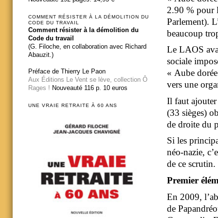
2.90 % pour l
COMMENT RÉSISTER À LA DÉMOLITION DU
Parlement). L’
CODE DU TRAVAIL
Comment résister à la démolition du
beaucoup trop
Code du travail
(G. Filoche, en collaboration avec Richard
Le LAOS avai
Abauzit.)
sociale imposé
Préface de Thierry Le Paon
« Aube dorée 
Aux Éditions Le Vent se lève, collection Ô
vers une orga
Rages !
Nouveauté 116 p. 10 euros
Il faut ajoute
UNE VRAIE RETRAITE À 60 ANS
(33 sièges) o
de droite du 
Si les princi
néo-nazie, c’e
de ce scrutin.
Premier élém
En 2009, l’abs
de Papandréou