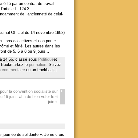
rié lié par un contrat de travail
l’article L. 124-3 .
endamment de l’ancienneté de celui-
 Journal Officiel du 14 novembre 1982)
ntions collectives et non par le
chômé et férié. Les autres dans les
vont de 5, 6 à 8 ou 9 jours…
à 14:56
, classé sous
Politique
et
. Bookmarkez le
permalien
. Suivez
n commentaire
ou un trackback :
our la convention socialiste sur
u 16 juin : afin de bien voter le 6
juin
»
journée de solidarité ». Je ne crois