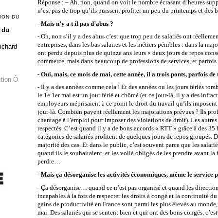
Réponse : – Ah, non, quand on voit le nombre écrasant d’heures supplé
n’est pas de trop qu’ils puissent profiter un peu du printemps et des 
ION DU
- Mais n’y a t il pas d’abus ?
 du
- Oh, non s’il y a des abus c’est que trop peu de salariés ont réelleme
entreprises, dans les bas salaires et les métiers pénibles : dans la majori
Richard
ont perdu depuis plus de quinze ans leurs « deux jours de repos cons
commerce, mais dans beaucoup de professions de services, et parfois 
- Oui, mais, ce mois de mai, cette année, il a trois ponts, parfois de
ction Ô
- Il y a des années comme cela ! Et des années ou les jours fériés t
le 1e 1er mai est un jour férié et chômé (et ce jour-là, il y a des i
employeurs méprisaient à ce point le droit du travail qu’ils imposent à
jour-là. Combien payent réellement les majorations prévues ? Ils pr
chantage à l’emploi pour imposer des violations de droit). Les autres
respectés. C’est quand il y a de bons accords « RTT » grâce à des 35 
catégories de salariés profitent de quelques jours de repos groupés. Dan
majorité des cas. Et dans le public, c’est souvent parce que les salari
quand ils le souhaitaient, et les voilà obligés de les prendre avant 
perdre…
- Mais ça désorganise les activités économiques, même le service 
- Ça désorganise… quand ce n’est pas organisé et quand les directions
incapables à la fois de respecter les droits à congé et la continuité du
gains de productivité en France sont parmi les plus élevés au mond
mai. Des salariés qui se sentent bien et qui ont des bons congés, c’es