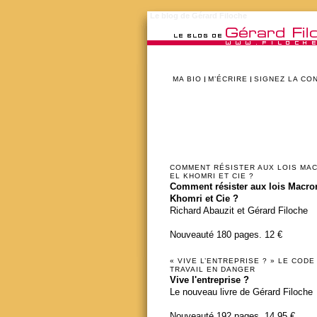
Le blog de Gérard Filoche
MA BIO
M’ÉCRIRE
SIGNEZ LA CO
COMMENT RÉSISTER AUX LOIS MA
EL KHOMRI ET CIE ?
Comment résister aux lois Macron
Khomri et Cie ?
Richard Abauzit et Gérard Filoche
Nouveauté 180 pages. 12 €
« VIVE L’ENTREPRISE ? » LE CODE
TRAVAIL EN DANGER
Vive l'entreprise ?
Le nouveau livre de Gérard Filoche
Nouveauté 192 pages. 14,95 €