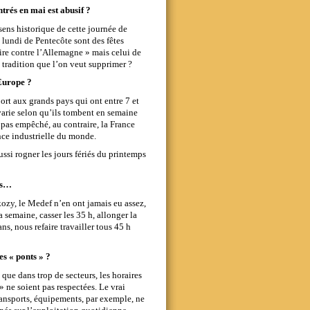
trés en mai est abusif ?
le sens historique de cette journée de
lundi de Pentecôte sont des fêtes
oire contre l’Allemagne » mais celui de
 tradition que l’on veut supprimer ?
’Europe ?
rt aux grands pays qui ont entre 7 et
la varie selon qu’ils tombent en semaine
 pas empêché, au contraire, la France
ance industrielle du monde.
ussi rogner les jours fériés du printemps
és…
kozy, le Medef n’en ont jamais eu assez,
a semaine, casser les 35 h, allonger la
 ans, nous refaire travailler tous 45 h
es « ponts » ?
t que dans trop de secteurs, les horaires
 ne soient pas respectées. Le vrai
transports, équipements, par exemple, ne