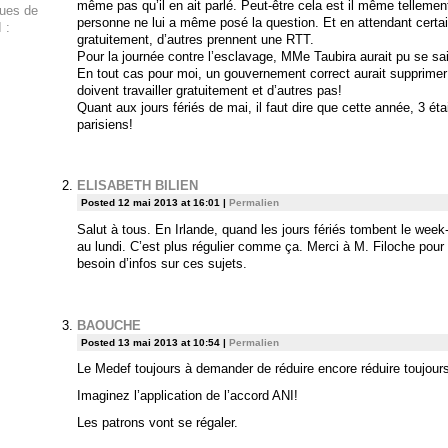
même pas qu’il en ait parlé. Peut-être cela est il même telleme
ques de
personne ne lui a même posé la question. Et en attendant certain
 :
gratuitement, d’autres prennent une RTT.
Pour la journée contre l’esclavage, MMe Taubira aurait pu se sai
En tout cas pour moi, un gouvernement correct aurait supprimer c
doivent travailler gratuitement et d’autres pas!
Quant aux jours fériés de mai, il faut dire que cette année, 3 é
parisiens!
ELISABETH BILIEN
Posted 12 mai 2013 at 16:01
|
Permalien
Salut à tous. En Irlande, quand les jours fériés tombent le week
au lundi. C’est plus régulier comme ça. Merci à M. Filoche pour
besoin d’infos sur ces sujets.
BAOUCHE
Posted 13 mai 2013 at 10:54
|
Permalien
Le Medef toujours à demander de réduire encore réduire toujours
Imaginez l’application de l’accord ANI!
Les patrons vont se régaler.