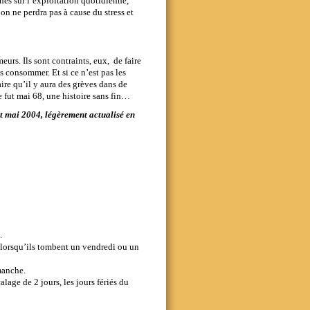
gnés sur l’exploitation quotidienne,
on ne perdra pas à cause du stress et
eurs. Ils sont contraints, eux, de faire
s consommer. Et si ce n’est pas les
ire qu’il y aura des grèves dans de
 fut mai 68, une histoire sans fin…
it mai 2004, légèrement actualisé en
.
t lorsqu’ils tombent un vendredi ou un
manche.
calage de 2 jours, les jours fériés du