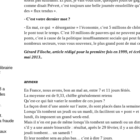
soient pas suffisants. Et puis, je vais vous dire, quelques jours de ga
comme disait Prévert, c’est toujours une belle journée ensoleillée qu’
des « flux tendus ».
- C’est votre dernier mot ?
- En mai, ce qui « désorganise » l’économie, c’est 5 millions de chôm
le pont tout le temps. C’est 10 millions de pauvres qui ne peuvent pa
ponts, c’est à cause de la politique insuffisamment sociale qui peut fa
nombreux secteurs, vous vous souvenez, le plus grand pont de mai ce
Gérard Filoche, article rédigé pour la première fois en 1999, ré écr
mai 2013..
brairie
F
annexe
3 a
En France, nous avons, bon an mal an, entre 7 et 11 jours fériés.
 des
La moyenne est de 9,33, chiffre généralement retenu
Qu’est-ce qui fait varier le nombre de ces jours ?
.
La façon dont d’une année sur l’autre, ils sont placés dans la semaine
Lorsqu’ils tombent un jeudi ou un mardi, ils facilitent un « pont » e
t.
lundi, ils imposent un grand week-end.
la fraude
Mais il n’en est pas de même lorsqu’ils tombent un samedi ou un di
s’il y a une année bissextile : résultat, après le 29 février, il y a un dé
 aux
jeudi tombent… un samedi !
Et leur nombre sera au plus bas… c’est à dire 7 jours.