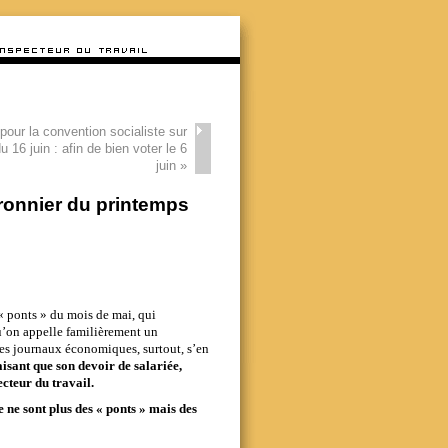
our la convention socialiste sur
u 16 juin : afin de bien voter le 6
juin
»
rronnier du printemps
 « ponts » du mois de mai, qui
qu’on appelle familièrement un
les journaux économiques, surtout, s’en
isant que son devoir de salariée,
ecteur du travail.
 ne sont plus des « ponts » mais des