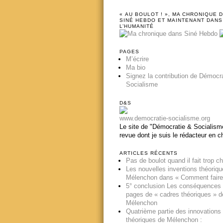
« AU BOULOT ! », MA CHRONIQUE 
SINÉ HEBDO ET MAINTENANT DANS
L’HUMANITÉ
PAGES
M’écrire
Ma bio
Signez la contribution de Démocr
Socialisme
D&S
www.democratie-socialisme.org
Le site de "Démocratie & Socialisme
revue dont je suis le rédacteur en c
ARTICLES RÉCENTS
Pas de boulot quand il fait trop c
Les nouvelles inventions théoriq
Mélenchon dans « Comment faire
5° conclusion Les conséquences
pages de « cadres théoriques » d
Mélenchon
Quatrième partie des innovations
théoriques de Mélenchon :