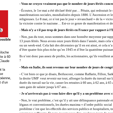
- Vous ne croyez vraiment pas que le nombre de jours fériés concen
- Écoutez, le 1er mai a été déclaré férié par… Pétain, qui redoutait 
manifestations sociales, mondialisées depuis 1886. L’Ascension et le 
religieuses. Le 8 mai, ce n’est pas le jour « revanchard » de la « vict
la victoire contre le nazisme… Est-ce ce genre de manifestation et de
- Mais n’y a t il pas trop de jours fériés en France par rapport à l
- Non, pas du tout, nous sommes dans une honnête moyenne par rappo
possible
13 jours fériés. Nous avons onze jours fériés dans l’année, mais ce
ou un week-end. Cela fait des décennies qu’il en est ainsi, et cela n’a
d’être quatre fois plus riche qu’en 1945 et d’être la quatrième puiss
iloche
Ils n’ont donc pas assez de profits, les actionnaires, qu’ils veuillent a
ite à 60
?
 Claude
- Mais en Italie, ils sont revenus sur leur nombre de jours de cong
t la
ise
- C’est bien ce que je disais, Berlusconi, comme Raffarin, Fillon, Sar
opéenne,
la droite UMP veut revenir sur tout, allonger la durée du travail sur l
t d’un
durée du travail sur la vie, casser les retraites à 60 ans, à 62 ans, à 65
sans gain de salaire jusqu’à 67 ans…
- Je n’arriverais pas à vous faire dire qu’il y a un problème avec c
- Non, le vrai problème, c’est qu’il y ait une délinquance patronale e
légaux et conventionnels, les durées maxima « d’ordre public social »
problème c’est que les effectifs des services publics et hospitaliers, 