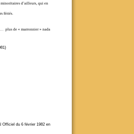
inoritaires d’ailleurs, qui en
s fériés.
iés… plus de « marronnier » nada
981)
 Officiel du 6 février 1982 en