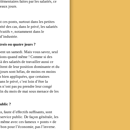
mentaires faites par les salariés, ce
beaux jours.
nt ces ponts, surtout dans les petites
té des cas, dans le privé, les salariés
écutifs », notamment dans le
d’industrie.
 trois ou quatre jours ?
ombent un samedi. Mais vous savez, seul
nfractions quand même ! Comme si des
 des salariés de travailler aussi ce
ofitent de leur position dominante et du
 jours sont hélas, de moins en moins
h bien appliquées, que certaines
s le privé, c’est loin d’être la
és n’ont pas pu prendre leur congé
la fin du mois de mai sous menace de les
public ?
, faute d’effectifs suffisants, sont
 service public. De façon générale, les
e, même avec ces fameux « ponts » de
t bon pour l’économie, pas l’inverse.