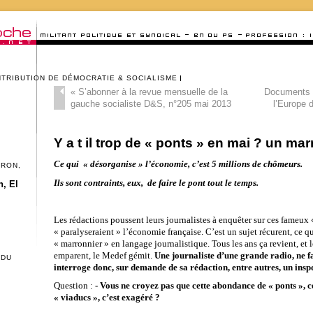
NTRIBUTION DE DÉMOCRATIE & SOCIALISME
«
S’abonner à la revue mensuelle de la
Documents p
gauche socialiste D&S, n°205 mai 2013
l’Europe d
Y a t il trop de « ponts » en mai ? un ma
Ce qui « désorganise » l’économie, c’est 5 millions de chômeurs.
CRON,
Ils sont contraints, eux, de faire le pont tout le temps.
, El
Les rédactions poussent leurs journalistes à enquêter sur ces fameux
« paralyseraient » l’économie française. C’est un sujet récurent, ce 
« marronnier » en langage journalistique. Tous les ans ça revient, et 
emparent, le Medef gémit.
Une journaliste d’une grande radio, ne fa
 DU
interroge donc, sur demande de sa rédaction, entre autres, un insp
Question :
- Vous ne croyez pas que cette abondance de « ponts », ce
« viaducs », c’est exagéré ?