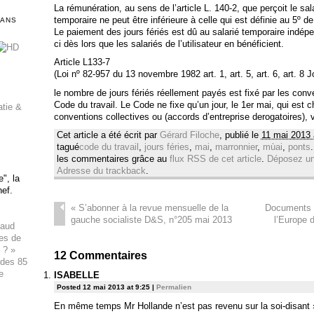
La rémunération, au sens de l’article L. 140-2, que perçoit le sala
temporaire ne peut être inférieure à celle qui est définie au 5º de 
DANS
Le paiement des jours fériés est dû au salarié temporaire indép
ci dès lors que les salariés de l’utilisateur en bénéficient.
Article L133-7
(Loi nº 82-957 du 13 novembre 1982 art. 1, art. 5, art. 6, art. 8
le nombre de jours fériés réellement payés est fixé par les conve
Code du travail. Le Code ne fixe qu’un jour, le 1er mai, qui est 
atie &
conventions collectives ou (accords d’entreprise derogatoires), 
Cet article a été écrit par
Gérard Filoche
, publié le
11 mai 2013 
tagué
code du travail
,
jours féries
,
mai
,
marronnier
,
mùai
,
ponts
les commentaires grâce au
flux RSS de cet article
.
Déposez u
Adresse du trackback
.
", la
hef.
«
S’abonner à la revue mensuelle de la
Documents p
gauche socialiste D&S, n°205 mai 2013
l’Europe d
haud
ues de
 ? »
12
Commentaires
 des 85
e
ISABELLE
Posted 12 mai 2013 at 9:25
|
Permalien
En même temps Mr Hollande n’est pas revenu sur la soi-disant » 