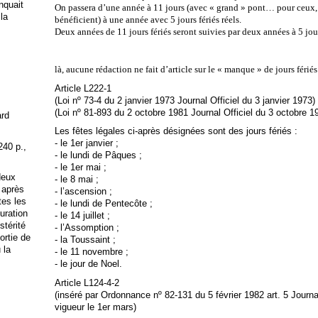
anquait
On passera d’une année à 11 jours (avec « grand » pont… pour ceux, m
 la
bénéficient) à une année avec 5 jours fériés réels.
Deux années de 11 jours fériés seront suivies par deux années à 5 jour
là, aucune rédaction ne fait d’article sur le « manque » de jours fér
Article L222-1
(Loi nº 73-4 du 2 janvier 1973 Journal Officiel du 3 janvier 1973)
(Loi nº 81-893 du 2 octobre 1981 Journal Officiel du 3 octobre 1
ard
Les fêtes légales ci-après désignées sont des jours fériés :
- le 1er janvier ;
240 p.,
- le lundi de Pâques ;
- le 1er mai ;
deux
- le 8 mai ;
 après
- l’ascension ;
tes les
- le lundi de Pentecôte ;
uration
- le 14 juillet ;
stérité
- l’Assomption ;
ortie de
- la Toussaint ;
 la
- le 11 novembre ;
- le jour de Noel.
Article L124-4-2
(inséré par Ordonnance nº 82-131 du 5 février 1982 art. 5 Journal
vigueur le 1er mars)