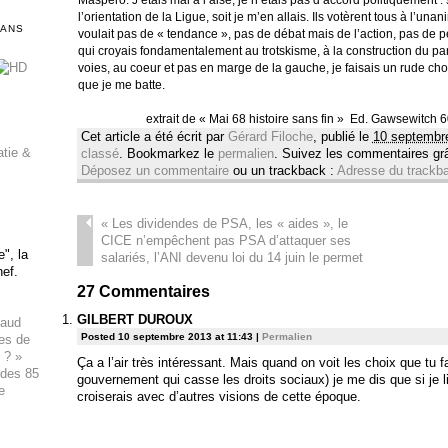
l’orientation de la Ligue, soit je m’en allais. Ils votèrent tous à l’una
DANS
voulait pas de « tendance », pas de débat mais de l’action, pas de pe
qui croyais fondamentalement au trotskisme, à la construction du par
voies, au coeur et pas en marge de la gauche, je faisais un rude choix. 
que je me batte.
extrait de « Mai 68 histoire sans fin » Ed. Gawsewitch
Cet article a été écrit par
Gérard Filoche
, publié le
10 septembr
atie &
classé
. Bookmarkez le
permalien
. Suivez les commentaires g
Déposez un commentaire
ou un trackback :
Adresse du trackb
«
Les dividendes de PSA, les « aides », le
CICE n’empêchent pas PSA d’attaquer ses
", la
salariés, l’ANI devenu loi du 14 juin le permet
hef.
27
Commentaires
GILBERT DUROUX
haud
Posted 10 septembre 2013 at 11:43
|
Permalien
ues de
 ? »
Ça a l’air très intéressant. Mais quand on voit les choix que tu f
 des 85
gouvernement qui casse les droits sociaux) je me dis que si je li
e
croiserais avec d’autres visions de cette époque.