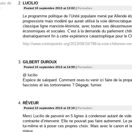
LUCILIO
ques de
 :
Posted 10 septembre 2013 at 13:02
|
Permalien
Le programme politique de l’Unité populaire mené par Allende était
progressiste mais modéré qui aurait utilisé la voie démocratique. 
classique ligne marxiste-léniniste, avec toutes ses désastreus
économiques et sociales. C’est à la demande du parlement chili
dramatiquement fin à cette expérience catastrophique pour le Chi
http://www.contrepoints.org/2013/09/10/798-la-voie-chilienne-ver
GILBERT DUROUX
Posted 10 septembre 2013 at 14:59
|
Permalien
@ lucilio
Espèce de salopard. Comment oses-tu venir ici faire de la prop
fascistes et les tortionnaires ? Dégage, fumier.
RÊVEUR
Posted 10 septembre 2013 at 15:10
|
Permalien
Merci Lucilio de parvenir en 5 lignes à condenser autant de vide 
contrainte d’intervenir. Elle ne pouvait pas faire autrement. Le p
lui-même et à poser ces propres choix. Mais avec le canon et la mu
mieux…