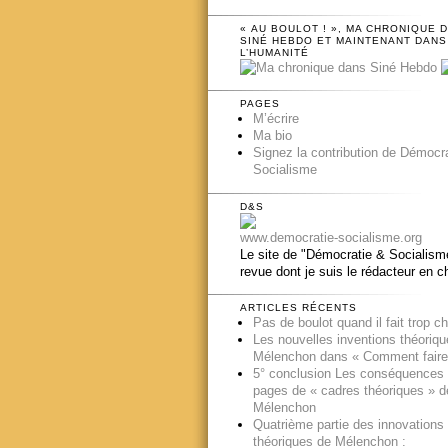
« AU BOULOT ! », MA CHRONIQUE 
SINÉ HEBDO ET MAINTENANT DANS
L’HUMANITÉ
PAGES
M’écrire
Ma bio
Signez la contribution de Démocr
Socialisme
D&S
www.democratie-socialisme.org
Le site de "Démocratie & Socialisme
revue dont je suis le rédacteur en c
ARTICLES RÉCENTS
Pas de boulot quand il fait trop c
Les nouvelles inventions théoriq
Mélenchon dans « Comment faire
5° conclusion Les conséquences
pages de « cadres théoriques » d
Mélenchon
Quatrième partie des innovations
théoriques de Mélenchon :