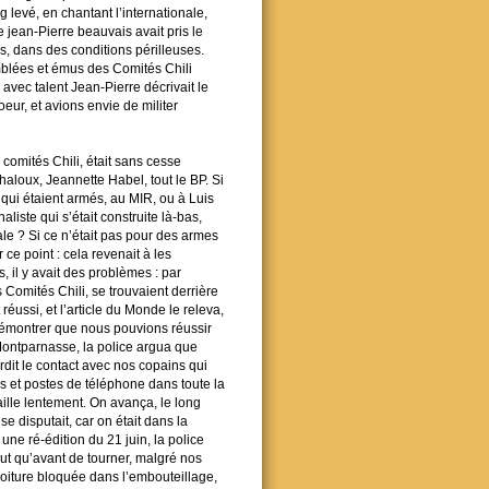
g levé, en chantant l’internationale,
e jean-Pierre beauvais avait pris le
es, dans des conditions périlleuses.
mblées et émus des Comités Chili
avec talent Jean-Pierre décrivait le
eur, et avions envie de militer
 comités Chili, était sans cesse
haloux, Jeannette Habel, tout le BP. Si
 qui étaient armés, au MIR, ou à Luis
aliste qui s’était construite là-bas,
ale ? Si ce n’était pas pour des armes
r ce point : cela revenait à les
, il y avait des problèmes : par
 Comités Chili, se trouvaient derrière
éussi, et l’article du Monde le releva,
démontrer que nous pouvions réussir
 Montparnasse, la police argua que
rdit le contact avec nos copains qui
nes et postes de téléphone dans toute la
aille lentement. On avança, le long
se disputait, car on était dans la
ne ré-édition du 21 juin, la police
llut qu’avant de tourner, malgré nos
 voiture bloquée dans l’embouteillage,