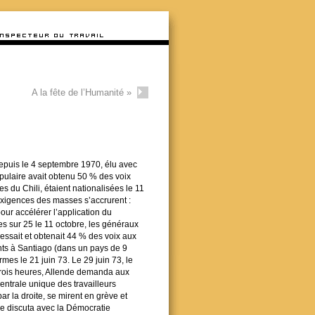
A la fête de l’Humanité
»
 depuis le 4 septembre 1970, élu avec
opulaire avait obtenu 50 % des voix
 du Chili, étaient nationalisées le 11
s exigences des masses s’accrurent :
our accélérer l’application du
s sur 25 le 11 octobre, les généraux
essait et obtenait 44 % des voix aux
tants à Santiago (dans un pays de 9
mes le 21 juin 73. Le 29 juin 73, le
trois heures, Allende demanda aux
entrale unique des travailleurs
r la droite, se mirent en grève et
re discuta avec la Démocratie