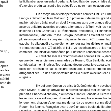
faillit flamber avec un enfant dedans. Je bouillais de rage, à l’idée 
anquait
d’exercice produisait contre les objectifs de notre manifestation pou
 la
On essaya un développement des comités Chili en Europ
François Sabado et Jean Malifaud, (un professeur de maths, grand a
mathématicien génial mort en duel à vingt ans aprs une grande déco
accords unitaires avec des groupes allemands et à Turin voir les « 
italienne « Lotta Continua », « Démocrazia Prolétaria », « Il manifes
internationale, Bandiera Rossa. Les groupes italiens étaient en plei
plusieurs quotidiens, ils croyaient dépasser le vieux PCI, tourner la 
ard
gauche. Ils allaient être complétement rongés par les délires en mati
« brigades rouges ». C’était très difficile, vu les désaccords et les 
240 p.,
combiner une initiative europénne pour défendre l’ensemble des vic
« Il faut chasser les réformistes des comités Chili », déc
qu’une de mes anciennes camarades de Rouen, Rica Bentolila, était 
deux
contribuait à me minoriser. Tout cela me découragea, je craquais, j
 après
occasion, après je ne sais quels propos injurieux tenu contre moi pa
tes les
arrogant et sec, un des plus sectaires dans la dureté avec laquelle il
uration
« ligne ».
stérité
ortie de
Il y eut une réunion de crise à Guéménée, de « psychod
 la
Alain Krivine, quand ça arrivait (ça n’arrivait pas qu’à moi, certaines 
prenait à Charles Michaloux, d’autres fois Daniel Bensaïd à Gérard 
les réunions étaient longues, dures et de plus en plus souvent houleus
longuement, chacun s’exprima, me demanda de revenir sur ma décisio
Rouen. Ma femme, Françoise avait trouvé un autre boulot de libraire 
Maspéro. J’étais mal à l’aise, je n’étais pas d’accord politiquement : so