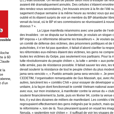
(LC) était dissoute. On venait de passer deux mois à essayer de réor
avaient été dramatiquement annulés. Des cellules s’étaient envolées
des rendez-vous secondaires, j’en trouvais encore à la fin de l’été s
sagement chaque semaine à la même heure au rendez vous qui avait
oublié et ils étaient surpris de voir un membre du BP déambuler librem
venait du local, où le BP et ses commissions se réunissaient à nouv
dissous ? ».
La Ligue manifesta néanmoins avec une partie de l’ext
des Invalides : on se disputa sur la banderole, je voulais un slogan c
BP imposa « Le réformisme désarme les travailleurs ». Je voulais qu’
possible
un comité de défense des victimes, des prisonniers politiques et de 
putschistes, il n’en fut pas question, il fallait d’abord clarifier la re
les réformistes eux-mêmes étaient des victimes, les gens ne compr
iloche
toutes les victimes du Golpe, pas seulement nos partisans. Pour la majo
ite à 60
lutte révolutionnaire du peuple chilien », la lutte « armée » aux porte
 Claude
lutte armée, pas de résistance possible. Il fallait sauver les vies, le
devait soutenir la résistance de tout le peuple chilien du plus mode
t la
jama sera vencido », « Pueblo armado jama sera vencido ». Je prenai
ise
CEDETIM, l’organisation remarquable de Gus Massiah, qui, avec Al
opéenne,
autres, lancèrent les « comités Chili » pour essayer de développer
t d’un
unitaire, à la façon dont fonctionnait le comité Vietnam national ava
avec eux, sur mon insistance, à manifester contre la venue du « club
soutenir financièrement la Junte, puis en février 94, contre la venu
fois, il y eut des dizaines de milliers de manifestant. Les comités s’é
regroupaient effectivement des gens indignés par le putsch, mais qui
le réformisme », loin de là. Tous pleuraient quand on voyait les imag
Neruda, « septembre noir chilien » : il suffisait de voir les visages d