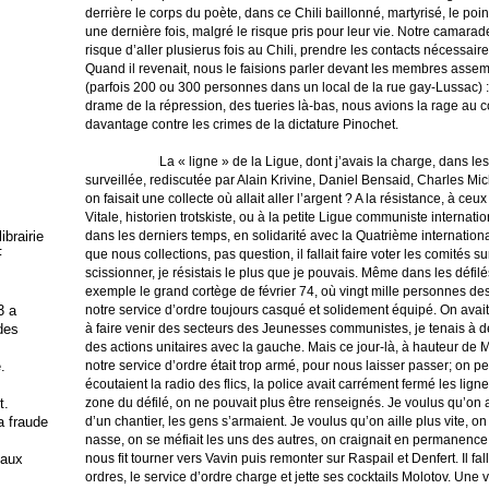
derrière le corps du poète, dans ce Chili baillonné, martyrisé, le poin
une dernière fois, malgré le risque pris pour leur vie. Notre camarad
risque d’aller plusierus fois au Chili, prendre les contacts nécessair
Quand il revenait, nous le faisions parler devant les membres asse
(parfois 200 ou 300 personnes dans un local de la rue gay-Lussac) : 
drame de la répression, des tueries là-bas, nous avions la rage au co
davantage contre les crimes de la dictature Pinochet.
La « ligne » de la Ligue, dont j’avais la charge, dans les
surveillée, rediscutée par Alain Krivine, Daniel Bensaid, Charles Mic
on faisait une collecte où allait aller l’argent ?
A la résistance, à ceux
Vitale, historien trotskiste, ou à la petite Ligue communiste internation
dans les derniers temps, en solidarité avec la Quatrième internation
brairie
que nous collections, pas question, il fallait faire voter les comités su
F
scissionner, je résistais le plus que je pouvais. Même dans les défilés
exemple le grand cortège de février 74, où vingt mille personnes des
notre service d’ordre toujours casqué et solidement équipé. On avait r
3 a
à faire venir des secteurs des Jeunesses communistes, je tenais à 
 des
des actions unitaires avec la gauche. Mais ce jour-là, à hauteur de
notre service d’ordre était trop armé, pour nous laisser passer; on pe
.
écoutaient la radio des flics, la police avait carrément fermé les lig
zone du défilé, on ne pouvait plus être renseignés. Je voulus qu’on 
t.
d’un chantier, les gens s’armaient. Je voulus qu’on aille plus vite, on 
la fraude
nasse, on se méfiait les uns des autres, on craignait en permanence u
nous fit tourner vers Vavin puis remonter sur Raspail et Denfert. Il fa
 aux
ordres, le service d’ordre charge et jette ses cocktails Molotov. Une