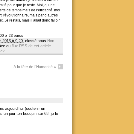
nimité pour que je reste. Moi, qui ne
rte de temps mais de l’efficacité,
moi
ti révolutionnaire, mais par d’autres
Je restais, mais il allait donc falloir
 600 p 23 euros
e 2013 à 9:20
, classé sous
Non
râce au
flux RSS de cet article
.
ack
.
A la fête de l’Humanité
»
ais aujourd’hui (soutenir un
s un jour ton bouquin sur 68, je le