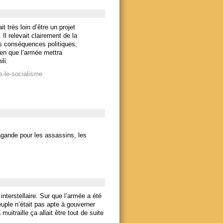
 très loin d’être un projet
Il relevait clairement de la
es conséquences politiques,
en que l’armée mettra
li.
s-le-socialisme
agande pour les assassins, les
interstellaire. Sur que l’armée a été
euple n’était pas apte à gouverner
itraille ça allait être tout de suite