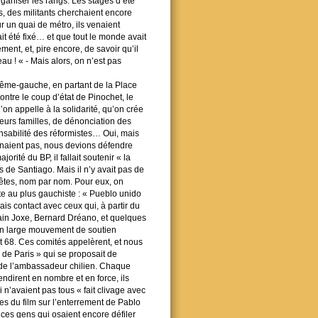
ganiser les rangs. Les stages d’été
, des militants cherchaient encore
ur un quai de métro, ils venaient
 été fixé… et que tout le monde avait
ent, et, pire encore, de savoir qu’il
eau !
« - Mais alors, on n’est pas
rême-gauche, en partant de la Place
ontre le coup d’état de Pinochet, le
on appelle à la solidarité, qu’on crée
leurs familles, de dénonciation des
sponsabilité des réformistes… Oui, mais
enaient pas, nous devions défendre
rité du BP, il fallait soutenir « la
s de Santiago. Mais il n’y avait pas de
s têtes, nom par nom. Pour eux, on
ste au plus gauchiste : « Pueblo unido
s contact avec ceux qui, à partir du
ain Joxe, Bernard Dréano, et quelques
 un large mouvement de soutien
nt 68. Ces comités appelèrent, et nous
 de Paris » qui se proposait de
e de l’ambassadeur chilien. Chaque
tendirent en nombre et en force, ils
 n’avaient pas tous « fait clivage avec
es du film sur l’enterrement de Pablo
e ces gens qui osaient encore défiler