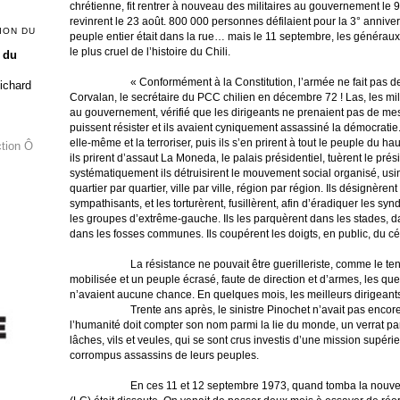
chrétienne, fit rentrer à nouveau des militaires au gouvernement le 
revinrent le 23 août. 800 000 personnes défilaient pour la 3° anniver
ION DU
peuple entier était dans la rue… mais le 11 septembre, les généraux f
le plus cruel de l’histoire du Chili.
 du
« Conformément à la Constitution, l’armée ne fait pas de
Richard
Corvalan, le secrétaire du PCC chilien en décembre 72 ! Las, les mil
au gouvernement, vérifié que les dirigeants ne prenaient pas de mes
puissent résister et ils avaient cyniquement assassiné la démocrati
elle-même et la terroriser, puis ils s’en prirent à tout le peuple du 
ction Ô
ils prirent d’assaut La Moneda, le palais présidentiel, tuèrent le pré
systématiquement ils détruisirent le mouvement social organisé, usi
quartier par quartier, ville par ville, région par région. Ils désignèrent
sympathisants, et les torturèrent, fusillèrent, afin d’éradiquer les s
les groupes d’extrême-gauche. Ils les parquèrent dans les stades, 
dans les fosses communes. Ils coupérent les doigts, en public, du cél
La résistance ne pouvait être guerilleriste, comme le te
mobilisée et un peuple écrasé, faute de direction et d’armes, les q
n’avaient aucune chance. En quelques mois, les meilleurs dirigeants
Trente ans après, le sinistre Pinochet n’avait pas enco
l’humanité doit compter son nom parmi la lie du monde, un verrat p
lâches, vils et veules, qui se sont crus investis d’une mission supérie
corrompus assassins de leurs peuples.
En ces 11 et 12 septembre 1973, quand tomba la nouvell