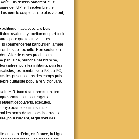
9 août… ils démissionnèrent le 18,
saire de l’UP le 4 septembre : le
aisaient le coup d’état le plus violent,
 politique » avait déclaré Luis
itaires avaient hypocritement participé
ures pour que les travailleurs
e. Ils commencèrent par purger l’armée
haut en bas de l’échelle. Non seulement
sident Allende et ses proches, mais
ne par usine, branche par branche,
 les cadres, puis les militants, puis les
yndicalistes, les membres du PS, du PC,
dans les prisons, dans des camps puis
èbre guitariste populaire Victor Jara.
nta le MIR: face à une armée entière
uelques clandestins courageux
 étaient découverts, exécutés.
re payé pour ses crimes, mais
armi les noms de tous ces bourreaux
ure, pour l’argent, et qui sont des
e du coup d’état, en France, la Ligue