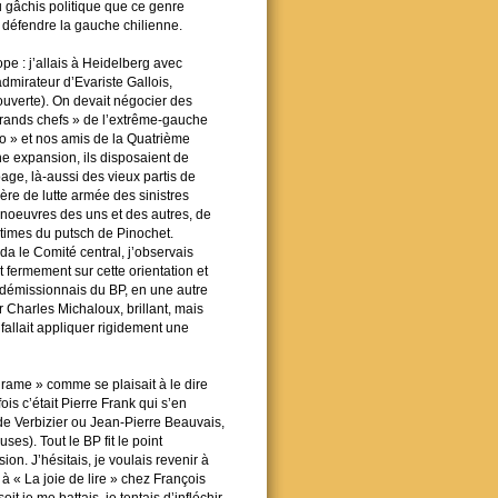
du gâchis politique que ce genre
r défendre la gauche chilienne.
e : j’allais à Heidelberg avec
dmirateur d’Evariste Gallois,
uverte). On devait négocier des
grands chefs » de l’extrême-gauche
to » et nos amis de la Quatrième
ne expansion, ils disposaient de
page, là-aussi des vieux partis de
ère de lutte armée des sinistres
manoeuvres des uns et des autres, de
times du putsch de Pinochet.
ida le Comité central, j’observais
fermement sur cette orientation et
e démissionnais du BP, en une autre
r Charles Michaloux, brillant, mais
 fallait appliquer rigidement une
rame » comme se plaisait à le dire
fois c’était Pierre Frank qui s’en
de Verbizier ou Jean-Pierre Beauvais,
es). Tout le BP fit le point
n. J’hésitais, je voulais revenir à
à « La joie de lire » chez François
it je me battais, je tentais d’infléchir