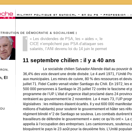
NTRIBUTION DE DÉMOCRATIE & SOCIALISME
«
Les dividendes de PSA, les « aides », le
CICE n’empêchent pas PSA d’attaquer ses
salariés, l’ANI devenu loi du 14 juin le permet
11 septembre chilien : il y a 40 ans
Le socialiste chilien Salvador Allende était au pouvoir
CRON,
36,4% des voix devant une droite divisée. Le 4 avril 1971, l’Unité P
, El
aux municipales. Les mines de cuivre, 80 % des ressources et devises
juillet 71. Fidel Castro venait visiter Santiago du Chili. En 1972, le
500 000 personnes à Santiago le 25 juillet 72 contre le fascisme et p
programme de l’UP. L’état d’urgence était proclamé dans 24 province
rentraient au gouvernement le 2 novembre. Le 4 mars 73, l’UP progr
législatives : les militaires étaient écartés. Il y eut 600 000 manifes
 DU
millions d’habitants)
pour soutenir le gouvernement et hâter ses réfor
régiment blindé n°2 de Santiago se souleva. Les combats durèrent 
travailleurs de défendre le gouvernement « avec ce qu’ils ont ». La c
appella à l’occupation des entreprises. Les camionneurs, soutenus pa
bloquèrent le pays le 23 août pour la deuxième fois. L’Unité populai