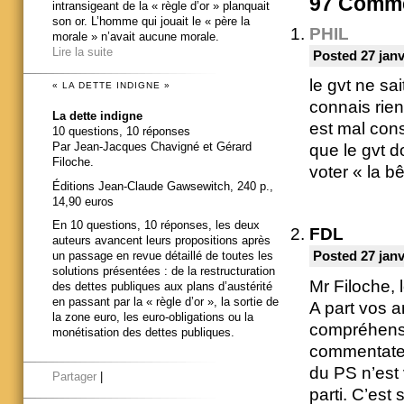
97
Comme
intransigeant de la « règle d’or » planquait
son or. L’homme qui jouait le « père la
PHIL
morale » n’avait aucune morale.
Lire la suite
Posted 27 janv
le gvt ne sai
« LA DETTE INDIGNE »
connais rien
La dette indigne
est mal cons
10 questions, 10 réponses
Par Jean-Jacques Chavigné et Gérard
que le gvt d
Filoche.
voter « la bê
Éditions Jean-Claude Gawsewitch, 240 p.,
14,90 euros
En 10 questions, 10 réponses, les deux
FDL
auteurs avancent leurs propositions après
Posted 27 janv
un passage en revue détaillé de toutes les
solutions présentées : de la restructuration
Mr Filoche, 
des dettes publiques aux plans d’austérité
en passant par la « règle d’or », la sortie de
A part vos a
la zone euro, les euro-obligations ou la
compréhensi
monétisation des dettes publiques.
commentate
du PS n’est
Partager
|
parti. C’est 