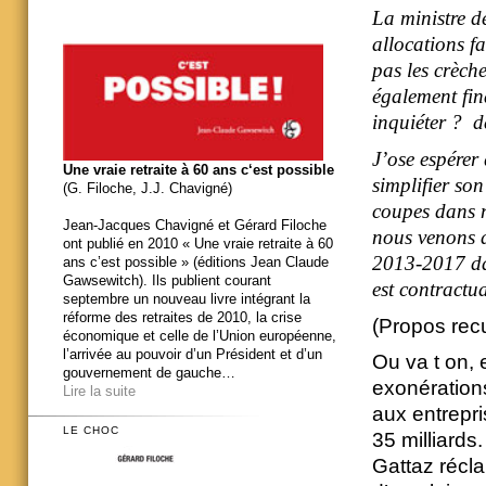
La ministre d
allocations fa
pas les crèch
également fin
inquiéter ? d
J’ose espérer 
Une vraie retraite à 60 ans c‘est possible
simplifier so
(G. Filoche, J.J. Chavigné)
coupes dans n
Jean-Jacques Chavigné et Gérard Filoche
nous venons d
ont publié en 2010 « Une vraie retraite à 60
2013-2017 dan
ans c’est possible » (éditions Jean Claude
Gawsewitch). Ils publient courant
est contractua
septembre un nouveau livre intégrant la
réforme des retraites de 2010, la crise
(Propos recu
économique et celle de l’Union européenne,
l’arrivée au pouvoir d’un Président et d’un
Ou va t on, 
gouvernement de gauche…
exonérations
Lire la suite
aux entrepri
LE CHOC
35 milliards.
Gattaz récla