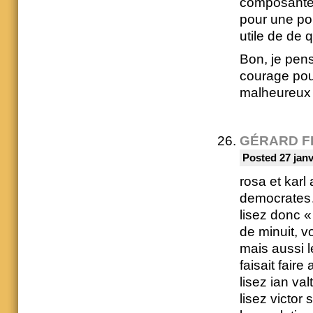
composante)
pour une po
utile de de 
Bon, je pen
courage pour
malheureux
GÉRARD F
Posted 27 janv
rosa et karl
democrate
lisez donc «
de minuit, v
mais aussi l
faisait fair
lisez ian val
lisez victor 