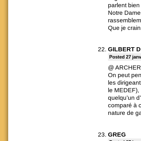
parlent bie
Notre Dame 
rassembleme
Que je crai
GILBERT 
Posted 27 janv
@ ARCHE
On peut pen
les dirigean
le MEDEF), m
quelqu’un d’
comparé à ce
nature de g
GREG