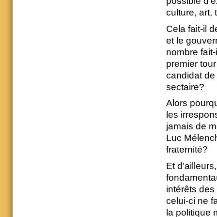
possible d’e
culture, art, 
Cela fait-il
et le gouve
nombre fait-i
premier tour
candidat de 
sectaire?
Alors pourq
les irrespon
jamais de m
Luc Mélencho
fraternité?
Et d’ailleur
fondamentaux
intérêts des
celui-ci ne
la politique