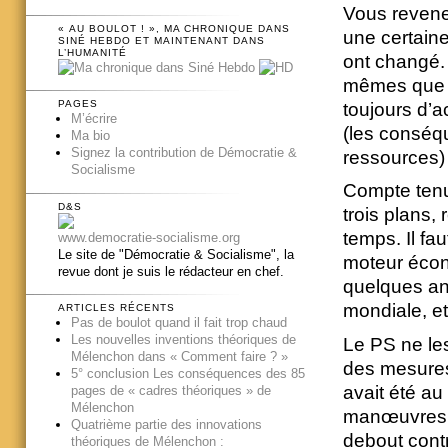
Vous revenez
« AU BOULOT ! », MA CHRONIQUE DANS
une certaine
SINÉ HEBDO ET MAINTENANT DANS
L’HUMANITÉ
ont changé. 
mêmes que ce
PAGES
toujours d’a
M’écrire
(les conséq
Ma bio
Signez la contribution de Démocratie &
ressources) 
Socialisme
Compte tenu
D&S
trois plans,
temps. Il fa
www.democratie-socialisme.org
Le site de "Démocratie & Socialisme", la
moteur écon
revue dont je suis le rédacteur en chef.
quelques an
mondiale, et
ARTICLES RÉCENTS
Pas de boulot quand il fait trop chaud
Les nouvelles inventions théoriques de
Le PS ne les
Mélenchon dans « Comment faire ? »
des mesures 
5° conclusion Les conséquences des 85
avait été au 
pages de « cadres théoriques » de
Mélenchon
manœuvres vi
Quatrième partie des innovations
debout cont
théoriques de Mélenchon :