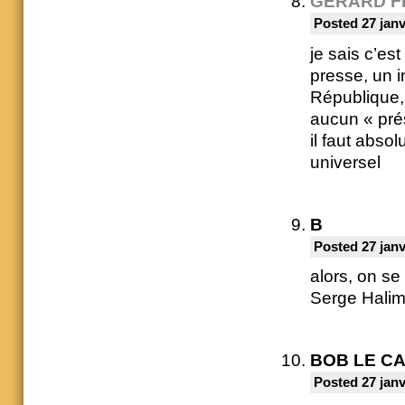
GÉRARD F
Posted 27 janv
je sais c’es
presse, un i
République,
aucun « prés
il faut abso
universel
B
Posted 27 janv
alors, on se
Serge Halimi
BOB LE C
Posted 27 janv