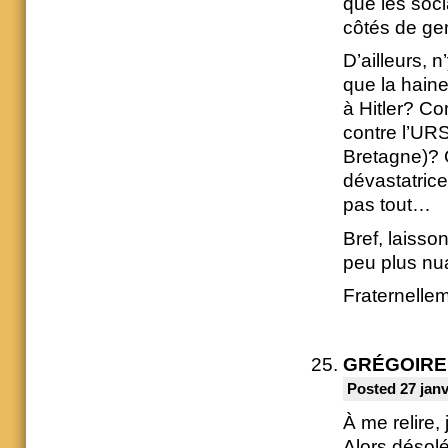
que les soci
côtés de gen
D’ailleurs, 
que la haine
à Hitler? Co
contre l’UR
Bretagne)? 
dévastatrice
pas tout…
Bref, laisso
peu plus n
Fraternellem
GRÉGOIRE
Posted 27 janv
À me relire
Alors désolé