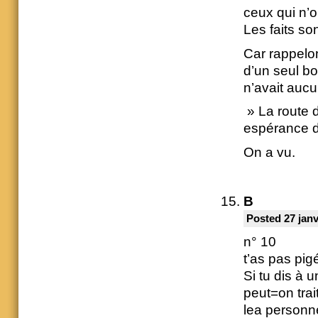
ceux qui n’o
Les faits son
Car rappelo
d’un seul bo
n’avait aucu
» La route d
espérance d’
On a vu.
B
Posted 27 janv
n° 10
t’as pas pig
Si tu dis à 
peut=on trai
lea personn