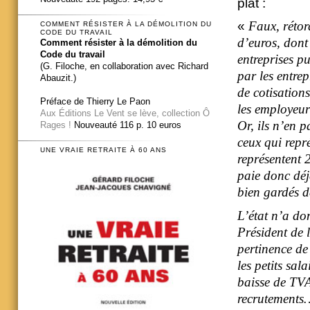
plat :
«
Faux, rétor
COMMENT RÉSISTER À LA DÉMOLITION DU
CODE DU TRAVAIL
d’euros
, dont
Comment résister à la démolition du
Code du travail
entreprises p
(G. Filoche, en collaboration avec Richard
par les entrep
Abauzit.)
de cotisations
Préface de Thierry Le Paon
les employeurs
Aux Éditions Le Vent se lève, collection Ô
Or, ils n’en 
Rages !
Nouveauté 116 p. 10 euros
ceux qui repr
UNE VRAIE RETRAITE À 60 ANS
représentent 
paie donc déj
bien gardés d
L’état n’a do
Président de 
pertinence de 
les petits sal
baisse de TVA
recrutements