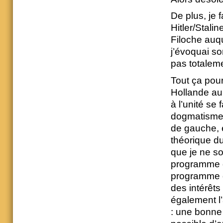
De plus, je 
Hitler/Stali
Filoche auqu
j’évoquai so
pas totalem
Tout ça pou
Hollande au
à l’unité se
dogmatisme 
de gauche, e
théorique du
que je ne so
programme 
programme 
des intérêt
également l
: une bonne