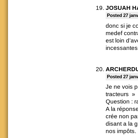
JOSUAH 
Posted 27 janv
donc si je c
medef contr
est loin d’a
incessantes 
ARCHERD
Posted 27 janv
Je ne vois 
tracteurs »
Question : r
A la répons
crée non pas
disant a la 
nos impôts.