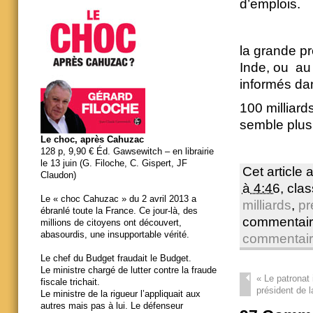
d’emplois.
la grande pr
Inde, ou au 
informés da
100 milliards
semble plus
Le choc, après Cahuzac
128 p, 9,90 € Éd. Gawsewitch – en librairie
le 13 juin (G. Filoche, C. Gispert, JF
Cet article 
Claudon)
à 4:46
, cla
Le « choc Cahuzac » du 2 avril 2013 a
milliards
,
pr
ébranlé toute la France. Ce jour-là, des
commentair
millions de citoyens ont découvert,
abasourdis, une insupportable vérité.
commentai
Le chef du Budget fraudait le Budget.
Le ministre chargé de lutter contre la fraude
«
Le patronat 
fiscale trichait.
président de 
Le ministre de la rigueur l’appliquait aux
autres mais pas à lui. Le défenseur