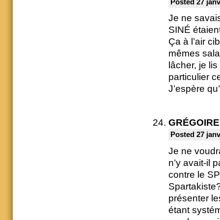
Posted 27 janv
Je ne savais
SINÉ étaien
Ça à l’air c
mêmes salau
lâcher, je l
particulier 
J’espère qu’i
GRÉGOIRE
Posted 27 janv
Je ne voudra
n’y avait-il
contre le SP
Spartakiste?
présenter l
étant systé