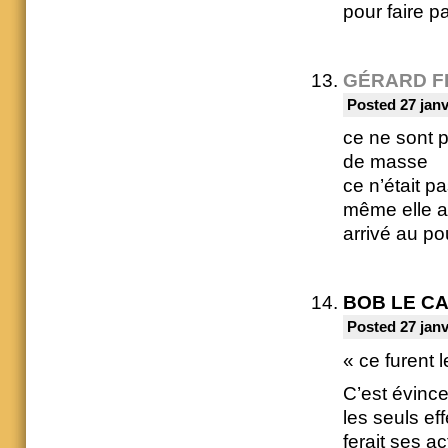
pour faire p
GÉRARD F
Posted 27 janv
ce ne sont p
de masse
ce n’était p
même elle au
arrivé au p
BOB LE C
Posted 27 janv
« ce furent l
C’est évince
les seuls ef
ferait ses a