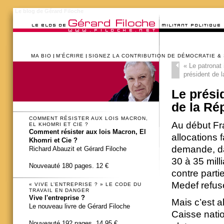
Le blog de Gérard Filoche
MA BIO
M’ÉCRIRE
SIGNEZ LA CONTRIBUTION DE DÉMOCRATIE &
«
Le patronat 
président de 
Le prési
de la Ré
COMMENT RÉSISTER AUX LOIS MACRON,
Au début Fr
EL KHOMRI ET CIE ?
Comment résister aux lois Macron, El
allocations 
Khomri et Cie ?
demande, dan
Richard Abauzit et Gérard Filoche
30 à 35 mill
Nouveauté 180 pages. 12 €
contre parti
Medef refus
« VIVE L’ENTREPRISE ? » LE CODE DU
TRAVAIL EN DANGER
Vive l'entreprise ?
Mais c’est 
Le nouveau livre de Gérard Filoche
Caisse natio
Nouveauté 192 pages. 14,95 €