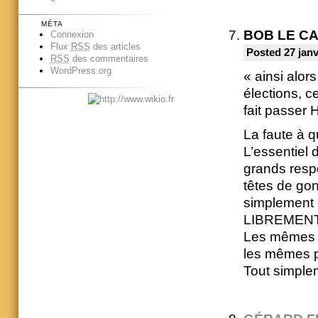
MÉTA
BOB LE C
Connexion
Flux
RSS
des articles
Posted 27 janv
RSS
des commentaires
WordPress.org
« ainsi alor
élections, c
fait passer 
La faute à q
L’essentiel
grands resp
têtes de gon
simplement p
LIBREMENT, 
Les mêmes c
les mêmes p
Tout simple