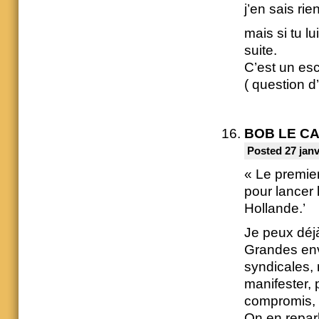
j’en sais rie
mais si tu lu
suite.
C’est un esc
( question d
BOB LE C
Posted 27 janv
« Le premier
pour lancer 
Hollande.’
Je peux déjà 
Grandes envo
syndicales, 
manifester, 
compromis, e
On en reparl