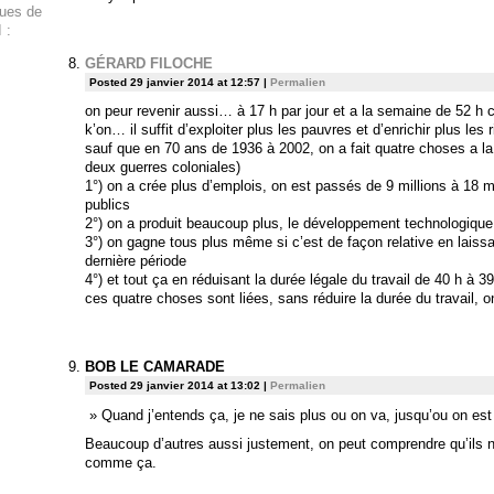
ques de
 :
GÉRARD FILOCHE
Posted 29 janvier 2014 at 12:57
|
Permalien
on peur revenir aussi… à 17 h par jour et a la semaine de 52 h
k’on… il suffit d’exploiter plus les pauvres et d’enrichir plus les
sauf que en 70 ans de 1936 à 2002, on a fait quatre choses a la
deux guerres coloniales)
1°) on a crée plus d’emplois, on est passés de 9 millions à 18 mil
publics
2°) on a produit beaucoup plus, le développement technologique
3°) on gagne tous plus même si c’est de façon relative en laissa
dernière période
4°) et tout ça en réduisant la durée légale du travail de 40 h à 
ces quatre choses sont liées, sans réduire la durée du travail, o
BOB LE CAMARADE
Posted 29 janvier 2014 at 13:02
|
Permalien
» Quand j’entends ça, je ne sais plus ou on va, jusqu’ou on est
Beaucoup d’autres aussi justement, on peut comprendre qu’ils n
comme ça.