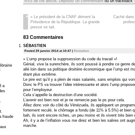
RSS de cet article
.
Déposez un commentaire
ou un trackback 
«
Le président de la CNAF dément la
Caché dans 
Présidence de la République. La grande
profes
presse se tait.
83
Commentaires
SÉBASTIEN
Posted 29 janvier 2014 at 10:47
|
Permalien
« L’ump propose la supprsession du code du travail »!
Génial, vive la surenchère, ils sont poussé à pondre ce genre d
brairie
allé loin dans sa politique droitière économique que l’ump est 
F
étant plus extrême.
Le pire est qu’il y a plein de niais salariés, sans emplois qui von
Donc le PS va trouver l’idée intéressante et alors l’ump propose
3 a
pour l’employeur.
 des
Cela s’appelle la destruction d’une société.
L’avenir est bien noir et je ne remercie pas le ps pour cela.
.
Allez donc voir du côté du Vénézuela, ils appliquent un programm
fortement reculé, le chômage a fondu (de 11% à 5.5%) et bien que
t.
bah, ils sont encore riches, un peu moins et ils vivent très bi
la fraude
Ah, il y a de l’inflation vous me direz et bien les salires ont 
marche.
 aux