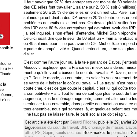
Il faut savoir que 97 % des entreprises ont moins de 50 salariés
des CE (elles font travailler 1 salarié sur 2, 50 % soit 8 millions)
seulement 20 à 25 % d’entre elles en ont un réel CE. Pareil sur 
salariés qui ont droit a des DP, environ 20 % d’entre elles en ont
problèmes de seuils n’existent pas. On devrait plutôt veiller à ce 
des IRP dans 80 % des entreprises qui devraient avoir des IRP e
j’ai été inquiété, sinon effaré, d’entendre, Michel Sapin répondr
Celui-ci osait dire que le seuil de 50 était un « frein à l’embauc
ou 49 salariés pour… ne pas avoir de CE. Michel Sapin répond 
possible
« pacte de compétitivité ».
Quand j’entends ça, je ne sais plus 
d’aller…
C’est comme l’autre jour ou, à la télé parlant de Davos, j’entend
iloche
Moscovici expliquer que la France est mieux considérée, mieux
ite à 60
montre qu’elle veut « baisser le cout du travail ». A Davos, comme
 Claude
ça ? Dans le monde, au contraire, les salariés sont surement 
se vante de « baisser le coût du travail » ! Le travail n’est pas
t la
coute cher, c’est ce que coute le capital, c’est lui qui coûte tro
ise
« compétitivité » »… Tout le monde sait que plus le cout du trav
opéenne,
augmente, plus le chômage augmente, comment aller contre le
t d’un
s’enfoncer tous ensemble, dans pareille contradiction avec ce 
tous ensemble, nous qui sommes là, et quelques soient nos motion
il ne faut pas se laisser faire, le parti socialiste doit réagir…
Cet article a été écrit par
Gérard Filoche
, publié le
29 janvier 2
tagué
baisse du cout du travail
,
BN
,
chômage de masse
,
Davos
offre
,
PS
,
Sapin
,
seuils sociaux
. Bookmarkez le
permalien
. Su