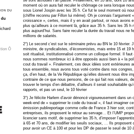
se sont attribués l’an passé. Finalement, en 35 ans, dont 20 an
moment où on aura fait reculer le chômage ce sera lorsque nous 
sous Lionel Jospin avec les 35 h. Ce fut le seul moment où nou
ION DU
(chiffre reconnu par Fillon lui même). Oh je connais l’argument « 
 du
croissance », certes, mais il y en avait partout, or nous avons 
plus qu’ailleurs à ce moment là, grâce aux 35 h. Sans les 35 
Richard
plus aujourd’hui. Sans faire reculer la durée du travail
nous ne f
millions de salariés.
2°) Le second c’est sur le séminaire prévu au BN le 10 février.
ministre, de syndicalistes, d’économistes, mais entre 15 et 19 h, 
ction Ô
soit ritualisé, institutionnalisé comme un colloque formel. Il fau
nous sommes nombreux ici à être opposés aussi bien à « la politi
cout du travail ». Finalement, ces deux idées sont extérieures 
tous ensemble, nous avons tous voté contre dans nos congre
ça, d’en haut, de la Ve République qu’elles doivent nous être i
contraire de ce que nous pensons, de ce qui fait
nos valeurs, de 
trouver le temps d’en débattre, d’ailleurs il serait souhaitable qu’o
rapports, et pas un seul, le 10 février
3°) Je félicite Harlem d’avoir dénoncé vigoureusement dans un
week-end de « supprimer le code du travail », il faut imaginer ce
émission publireportage comme celle de France 3 hier soir, contre
entreprises, ils proposent le retour au servage… Et l’UMP prop
licencier sans motif, de supprimer les 35 h, d’imposer l’apprentis
à 65 et 70 ans, de modifier les seuils sociaux, … Ils proposent 
pour avoir un CE à 100 et pour les DP de passer le seuil de 10