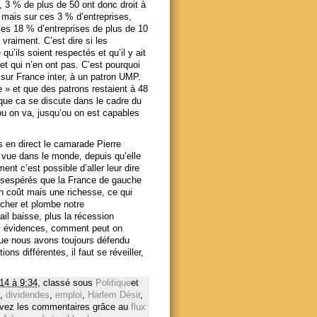
, 3 % de plus de 50 ont donc droit à
mais sur ces 3 % d’entreprises,
les 18 % d’entreprises de plus de 10
 vraiment. C’est dire si les
qu’ils soient respectés et qu’il y ait
t qui n’en ont pas. C’est pourquoi
e sur France inter, à un patron UMP.
he » et que des patrons restaient à 48
que ca se discute dans le cadre du
ou on va, jusqu’ou on est capables
s en direct le camarade Pierre
 vue dans le monde, depuis qu’elle
nt c’est possible d’aller leur dire
désespérés que la France de gauche
 un coût mais une richesse, ce qui
p cher et plombe notre
ail baisse, plus la récession
s évidences, comment peut on
que nous avons toujours défendu
s différentes, il faut se réveiller,
014 à 9:34
, classé sous
Politique
et
,
dividendes
,
emploi
,
Harlem Désir
,
ivez les commentaires grâce au
flux