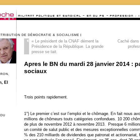
NTRIBUTION DE DÉMOCRATIE & SOCIALISME
«
Le président de la CNAF dément la
Caché dans 
Présidence de la République. La grande
profes
presse se tait.
Apres le BN du mardi 28 janvier 2014 : p
sociaux
CRON,
, El
Trois points rapidement.
1°) Le premier c’est sur l’emploi et le chômage. En fait nous av
 DU
millions de chômeurs touts catégories confondues. 10 200 chô
de plus de novembre 2012 à novembre 2013. Presque 6 millions. 
un comité de salut public et des mesures exceptionnelles comm
% des 210 milliards de dividendes que patronat et actionnariat