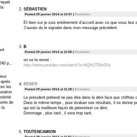
anquait
 la
SÉBASTIEN
Posted 29 janvier 2014 at 10:57
|
Permalien
Et bien sur je suis entièrement d’accord avec ce que vous leur 
J’aurais du le signaler dans mon message précédent.
B
ard
Posted 29 janvier 2014 at 11:08
|
Permalien
on se la remet :
240 p.,
http://www.youtube.com/watch?v=hQhS7D5n2Us
deux
 après
BĖBER
tes les
Posted 29 janvier 2014 at 11:28
|
Permalien
uration
stérité
Le président prétend ne pas être dans le déni face aux chiffres
ortie de
Dans le même temps , pour évaluer ses résultats, il se donne po
 la
qui est la meilleure façon de pérenniser ce déni.
Dommage , plus tard , il sera trop tard.
TOUTENCAMION
Posted 29 janvier 2014 at 11:51
|
Permalien