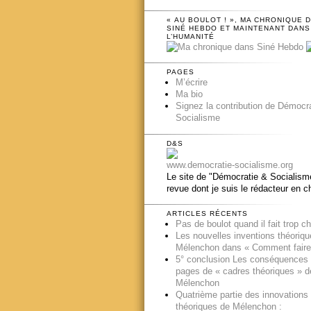
« AU BOULOT ! », MA CHRONIQUE 
SINÉ HEBDO ET MAINTENANT DANS
L’HUMANITÉ
PAGES
M’écrire
Ma bio
Signez la contribution de Démocr
Socialisme
D&S
www.democratie-socialisme.org
Le site de "Démocratie & Socialisme
revue dont je suis le rédacteur en c
ARTICLES RÉCENTS
Pas de boulot quand il fait trop c
Les nouvelles inventions théoriq
Mélenchon dans « Comment faire
5° conclusion Les conséquences
pages de « cadres théoriques » d
Mélenchon
Quatrième partie des innovations
théoriques de Mélenchon :