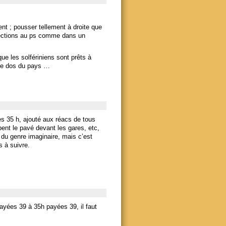
nt ; pousser tellement à droite que
élections au ps comme dans un
ue les solfériniens sont prêts à
 le dos du pays …
es 35 h, ajouté aux réacs de tous
pent le pavé devant les gares, etc,
 du genre imaginaire, mais c’est
s à suivre.
ayées 39 à 35h payées 39, il faut