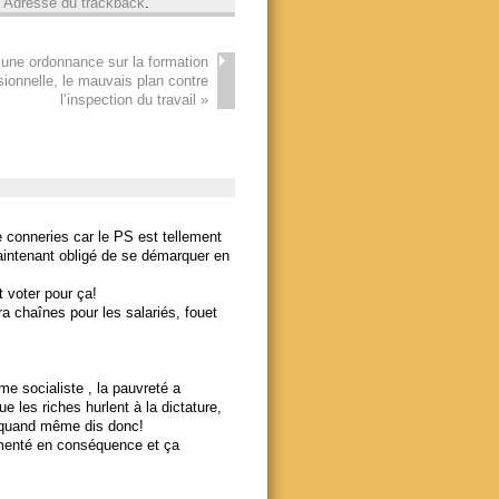
:
Adresse du trackback
.
une ordonnance sur la formation
sionnelle, le mauvais plan contre
l’inspection du travail
»
e conneries car le PS est tellement
maintenant obligé de se démarquer en
t voter pour ça!
ra chaînes pour les salariés, fouet
e socialiste , la pauvreté a
 les riches hurlent à la dictature,
en quand même dis donc!
augmenté en conséquence et ça