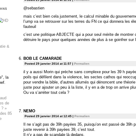
@sebastien
DANS
mais c’est bien cela justement, le calcul minable du gouverneme
l’ump va se retrouver sur les terres du FN ce qui donnera les 
fauteuil
c’est une politique ABJECTE qui a pour seul mérite de montrer q
détruire le pays pour quelques années de plus à se goinfrer sur
atie &
BOB LE CAMARADE
Posted 29 janvier 2014 at 11:57
|
Permalien
il y a aussi Morin qui préche sans complexe pour les 39 h payé
poils qui défilent dans la violence, les sectes cathos qui reoccu
", la
pour vendre la bible, d’autres allumés qui dénoncent une théorie
hef.
juste pour ajouter un peu à la liste, il y en a de trop on arrive plu
Ou va s’arréter tout cela ?
haud
ues de
 ? »
NEMO
 des 85
Posted 29 janvier 2014 at 12:45
|
Permalien
e
Il ne s’agit pas de 39h payées 35, puisqu’on est passé de 39h p
juste revenir à 39h payées 39, c’est tout.
Il n’y a pas de scandale là dedans.