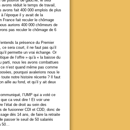
s de pouvoir de gauche, le seul
avons réduit le temps de travail,
s avons fait 400 000 emplois de plus
à l’époque il y avait de la
en France fait reculer le chômage
h nous aurions 400 000 chômeurs de
erons pas reculer le chômage de 6
 J’entends la présence du Premier
ce sera court, il ne faut pas qu’il
t qu’il permette un vrai échange. Or
que de l‘offre » qu’à « la baisse du
au parti, nous les avons combattues
s, ce n‘est quand même pas comme
mposées, pourquoi avalerions nous le
toute notre histoire récente ? Il faut
n aille au fond, et qu’il y ait deux
 communiqué, l’UMP qui a voté ce
 que ca veut dire ! Et voir une
 l’état de droit au sein des
os de fusionner CDI et CDD, donc de
sage dés 14 ans, de faire la retraite
de passer le seuil de 50 salariés
 à 50…