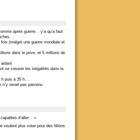
 comme après guerre… y’a qu’a faut
 riches…
 fois (malgré une guerre mondiale et
lions dans le prive, et 5 millions de
 aidant
nt se creuser les inégalités dans la
39 h puis à 35 h….
n n’y serait pas parvenu
 capables d’aller… »
e veulent plus voter pour des félons