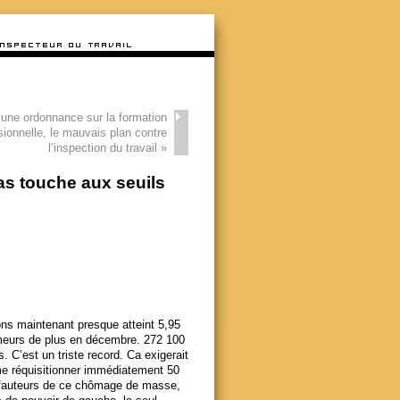
une ordonnance sur la formation
sionnelle, le mauvais plan contre
l’inspection du travail
»
as touche aux seuils
ons maintenant presque atteint 5,95
meurs de plus en décembre. 272 100
C’est un triste record. Ca exigerait
e réquisitionner immédiatement 50
, fauteurs de ce chômage de masse,