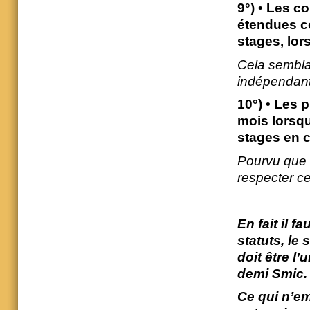
9°) • Les c
étendues co
stages, lor
Cela semblai
indépendante
10°) • Les
mois lorsqu
stages en c
Pourvu que 
respecter ce
En fait il f
statuts, le 
doit être l’
demi Smic.
Ce qui n’e