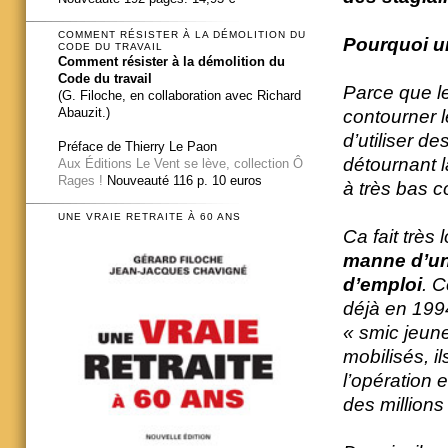
COMMENT RÉSISTER À LA DÉMOLITION DU
Pourquoi un
CODE DU TRAVAIL
Comment résister à la démolition du
Code du travail
Parce que l
(G. Filoche, en collaboration avec Richard
Abauzit.)
contourner l
d’utiliser d
Préface de Thierry Le Paon
détournant l
Aux Éditions Le Vent se lève, collection Ô
Rages !
Nouveauté 116 p. 10 euros
à très bas c
UNE VRAIE RETRAITE À 60 ANS
Ca fait trè
manne d’une
d’emploi
. C
déjà en 199
« smic jeune
mobilisés, i
l’opération 
des millions