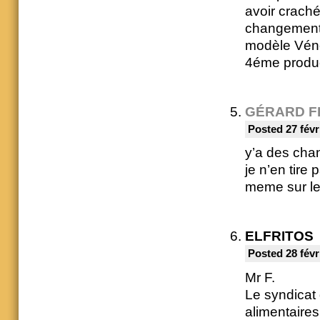
avoir crach
changement.
modèle Vénéz
4éme produ
GÉRARD F
Posted 27 févr
y’a des chan
je n’en tire
meme sur le 
ELFRITOS
Posted 28 févr
Mr F.
Le syndicat
alimentaire