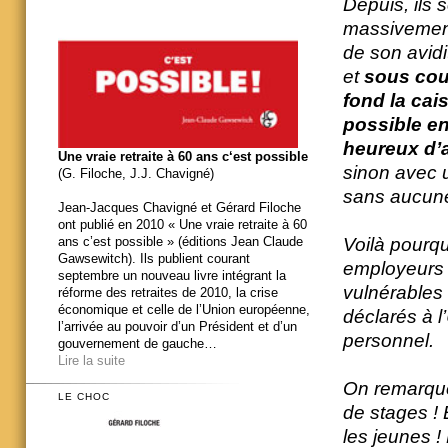
Depuis, ils s
massivement 
de son avidi
et
sous couv
fond la cai
possible en
heureux d’a
Une vraie retraite à 60 ans c‘est possible
sinon avec u
(G. Filoche, J.J. Chavigné)
sans aucune 
Jean-Jacques Chavigné et Gérard Filoche
ont publié en 2010 « Une vraie retraite à 60
Voilà pourqu
ans c’est possible » (éditions Jean Claude
Gawsewitch). Ils publient courant
employeurs 
septembre un nouveau livre intégrant la
vulnérables 
réforme des retraites de 2010, la crise
économique et celle de l’Union européenne,
déclarés à l
l’arrivée au pouvoir d’un Président et d’un
personnel.
gouvernement de gauche…
Lire la suite
On remarquer
LE CHOC
de stages !
les jeunes ! 