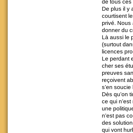
de tous ces
De plus il y
courtisent l
privé. Nous 
donner du cr
Là aussi le p
(surtout dan
licences pro
Le perdant e
cher ses étu
preuves san
reçoivent a
s’en soucie 
Dès qu’on ti
ce qui n’est 
une politiqu
n’est pas com
des solutio
qui vont hurl