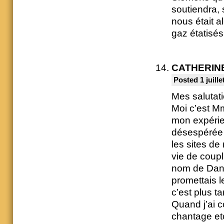
soutiendra, 
nous était a
gaz étatisés
CATHERIN
Posted 1 juille
Mes salutat
Moi c’est Mm
mon expérien
désespérée 
les sites de
vie de coupl
nom de Danie
promettais l
c’est plus t
Quand j’ai 
chantage etc