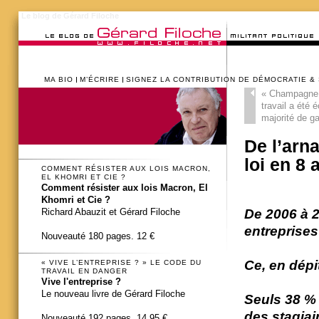
Le blog de Gérard Filoche
MA BIO
M’ÉCRIRE
SIGNEZ LA CONTRIBUTION DE DÉMOCRATIE &
«
Champagne ! 
travail a été é
majorité de ga
De l’arna
loi en 8 
COMMENT RÉSISTER AUX LOIS MACRON,
EL KHOMRI ET CIE ?
Comment résister aux lois Macron, El
Khomri et Cie ?
De 2006 à 2
Richard Abauzit et Gérard Filoche
entreprises
Nouveauté 180 pages. 12 €
Ce, en dépit
« VIVE L’ENTREPRISE ? » LE CODE DU
TRAVAIL EN DANGER
Vive l'entreprise ?
Le nouveau livre de Gérard Filoche
Seuls 38 % 
des stagiai
Nouveauté 192 pages. 14,95 €