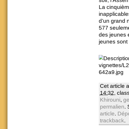
soir, l’Asse
La cinquième
inapplicabl
d’un grand 
577 seulemen
des jeunes 
jeunes son
Cet article 
14:32
, cla
Khirouni
,
ge
permalien
.
article
.
Dép
trackback
.