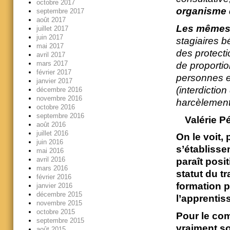
octobre 2017
organisme d
septembre 2017
août 2017
Les mêmes d
juillet 2017
juin 2017
stagiaires b
mai 2017
des protect
avril 2017
mars 2017
de proportio
février 2017
personnes et
janvier 2017
(interdiction
décembre 2016
novembre 2016
harcèlement 
octobre 2016
septembre 2016
Valérie P
août 2016
juillet 2016
On le voit,
juin 2016
s’établissen
mai 2016
avril 2016
paraît posit
mars 2016
statut du t
février 2016
formation p
janvier 2016
décembre 2015
l’apprentis
novembre 2015
octobre 2015
Pour le comp
septembre 2015
vraiment sor
août 2015