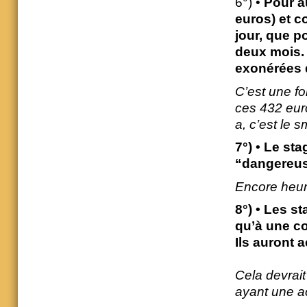
6°) •
Pour a
euros) et c
jour, que p
deux mois. 
exonérées 
C’est une f
ces 432 euros
a, c’est le s
7°) • Le st
“dangereus
Encore heure
8°) • Les st
qu’à une co
Ils auront 
Cela devrai
ayant une ac