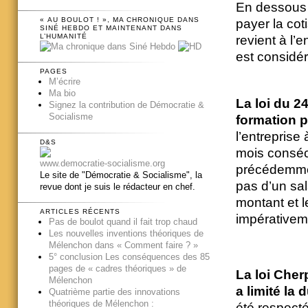
En dessous d
« AU BOULOT ! », MA CHRONIQUE DANS
payer
la cot
SINÉ HEBDO ET MAINTENANT DANS
L’HUMANITÉ
revient à l’e
est considé
PAGES
M’écrire
Ma bio
La
loi du 2
Signez la contribution de Démocratie &
Socialisme
formation p
l’entreprise
D&S
mois consécu
www.democratie-socialisme.org
précédemme
Le site de "Démocratie & Socialisme", la
pas d’un sala
revue dont je suis le rédacteur en chef.
montant et 
ARTICLES RÉCENTS
impérative
Pas de boulot quand il fait trop chaud
Les nouvelles inventions théoriques de
Mélenchon dans « Comment faire ? »
5° conclusion Les conséquences des 85
pages de « cadres théoriques » de
La loi Cherp
Mélenchon
a limité la
Quatrième partie des innovations
théoriques de Mélenchon :
été respecté