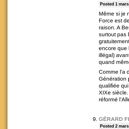
Posted 1 mars
Même si je n
Force est de
raison. A Be
surtout pas
gratuitement
encore que 
illégal) ava
quand même 
Comme l’a dit
Génération p
qualifiée qu
XIXe siècle.
réformé l’A
GÉRARD F
Posted 2 mars