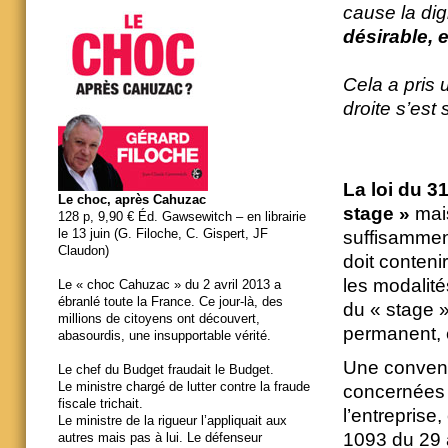
cause la di
désirable, e
Cela a pris
droite s’est
La loi du 3
Le choc, après Cahuzac
stage »
mais
128 p, 9,90 € Éd. Gawsewitch – en librairie
le 13 juin (G. Filoche, C. Gispert, JF
suffisamment
Claudon)
doit contenir
les modalité
Le « choc Cahuzac » du 2 avril 2013 a
ébranlé toute la France. Ce jour-là, des
du « stage »
millions de citoyens ont découvert,
permanent, 
abasourdis, une insupportable vérité.
Une convent
Le chef du Budget fraudait le Budget.
Le ministre chargé de lutter contre la fraude
concernées :
fiscale trichait.
l’entreprise,
Le ministre de la rigueur l’appliquait aux
1093 du 29 
autres mais pas à lui. Le défenseur