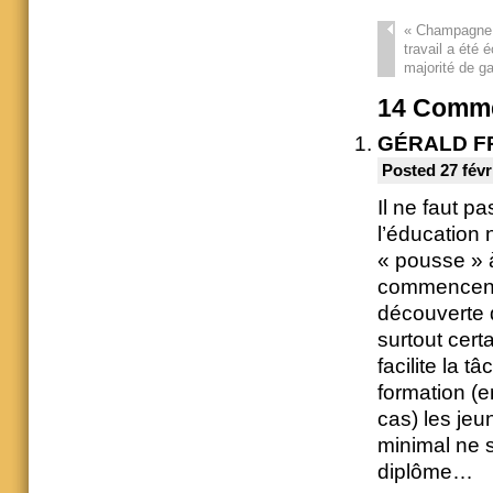
«
Champagne ! 
travail a été é
majorité de ga
14
Comme
GÉRALD F
Posted 27 févr
Il ne faut p
l’éducation
« pousse » à
commencent 
découverte 
surtout cert
facilite la 
formation (e
cas) les jeu
minimal ne s
diplôme…