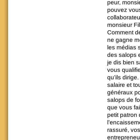
peur, monsie
pouvez vous 
collaborateu
monsieur Fil
Comment déve
ne gagne mê
les médias s
des salops 
je dis bien 
vous qualifi
qu’ils dirig
salaire et t
généraux po
salops de fo
que vous fai
petit patron 
l’encaissem
rassuré, vos
entrepreneur