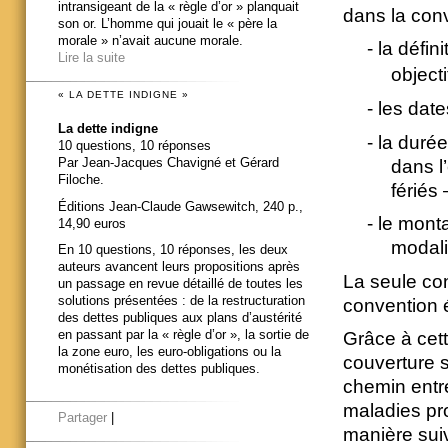
intransigeant de la « règle d’or » planquait
dans la con
son or. L’homme qui jouait le « père la
morale » n’avait aucune morale.
-
la défin
Lire la suite
object
« LA DETTE INDIGNE »
-
les date
La dette indigne
-
la duré
10 questions, 10 réponses
Par Jean-Jacques Chavigné et Gérard
dans l
Filoche.
fériés 
Éditions Jean-Claude Gawsewitch, 240 p.,
-
le monta
14,90 euros
modali
En 10 questions, 10 réponses, les deux
auteurs avancent leurs propositions après
La seule co
un passage en revue détaillé de toutes les
solutions présentées : de la restructuration
convention é
des dettes publiques aux plans d’austérité
en passant par la « règle d’or », la sortie de
Grâce à cett
la zone euro, les euro-obligations ou la
couverture 
monétisation des dettes publiques.
chemin entre
maladies pr
Partager
|
manière suiv