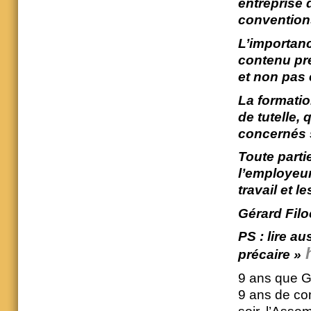
entreprise 
convention
L’importanc
contenu préc
et non pas 
La formatio
de tutelle,
concernés 
Toute parti
l’employeur
travail et l
Gérard Filo
PS : lire au
précaire »
9 ans que G
9 ans de com