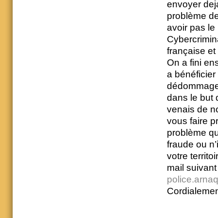
envoyer deja
problème de
avoir pas le
Cybercrimina
française et 
On a fini en
a bénéficier
dédommageme
dans le but 
venais de no
vous faire p
problème que
fraude ou n’
votre territo
mail suivant
police.arn
Cordialemen