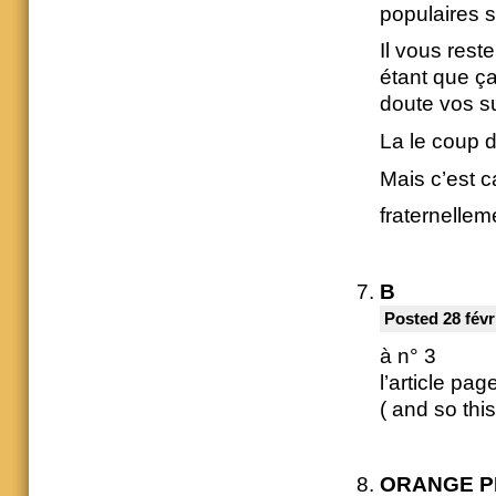
populaires s
Il vous rest
étant que ç
doute vos 
La le coup d
Mais c’est c
fraternellem
B
Posted 28 févr
à n° 3
l’article pag
( and so thi
ORANGE P