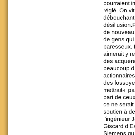
pourraient i
réglé. On vi
débouchant 
désillusion.
de nouveaux 
de gens qui
paresseux. 
aimerait y r
des acquéreu
beaucoup d’a
actionnaires
des fossoyeu
mettrait-il 
part de ceux
ce ne serait
soutien à d
l’ingénieur J
Giscard d’Es
Siemens qu’