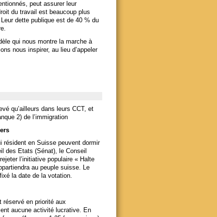
entionnés, peut assurer leur
droit du travail est beaucoup plus
 Leur dette publique est de 40 % du
re.
dèle qui nous montre la marche à
ns nous inspirer, au lieu d’appeler
evé qu’ailleurs dans leurs CCT, et
anque 2) de l’immigration
gers
ui résident en Suisse peuvent dormir
il des Etats (Sénat), le Conseil
jeter l’initiative populaire « Halte
appartiendra au peuple suisse. Le
ixé la date de la votation.
 réservé en priorité aux
ent aucune activité lucrative. En