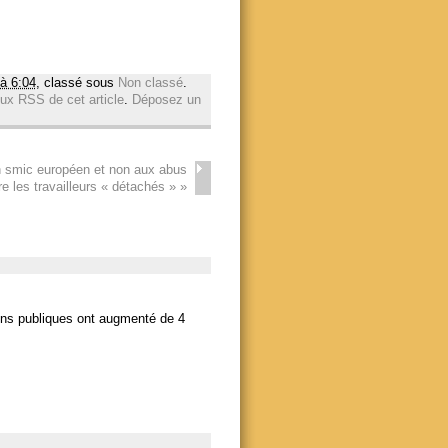
à 6:04
, classé sous
Non classé
.
lux RSS de cet article
.
Déposez un
 smic européen et non aux abus
re les travailleurs « détachés »
»
ons publiques ont augmenté de 4