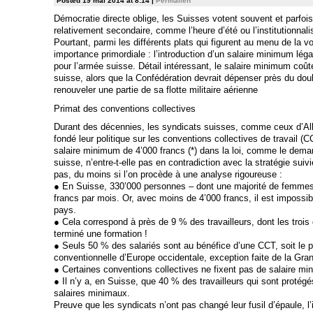
Posted 19 mai 2014 at 8:14
|
Permalien
Démocratie directe oblige, les Suisses votent souvent et parfois
relativement secondaire, comme l’heure d’été ou l’institutionnal
Pourtant, parmi les différents plats qui figurent au menu de la 
importance primordiale : l’introduction d’un salaire minimum lég
pour l’armée suisse. Détail intéressant, le salaire minimum coûte
suisse, alors que la Confédération devrait dépenser près du doubl
renouveler une partie de sa flotte militaire aérienne
Primat des conventions collectives
Durant des décennies, les syndicats suisses, comme ceux d’Al
fondé leur politique sur les conventions collectives de travail (C
salaire minimum de 4’000 francs (*) dans la loi, comme le demand
suisse, n’entre-t-elle pas en contradiction avec la stratégie suiv
pas, du moins si l’on procède à une analyse rigoureuse :
● En Suisse, 330’000 personnes – dont une majorité de femmes –
francs par mois. Or, avec moins de 4’000 francs, il est imposs
pays.
● Cela correspond à près de 9 % des travailleurs, dont les trois
terminé une formation !
● Seuls 50 % des salariés sont au bénéfice d’une CCT, soit le p
conventionnelle d’Europe occidentale, exception faite de la Gra
● Certaines conventions collectives ne fixent pas de salaire m
● Il n’y a, en Suisse, que 40 % des travailleurs qui sont proté
salaires minimaux.
Preuve que les syndicats n’ont pas changé leur fusil d’épaule, l’in