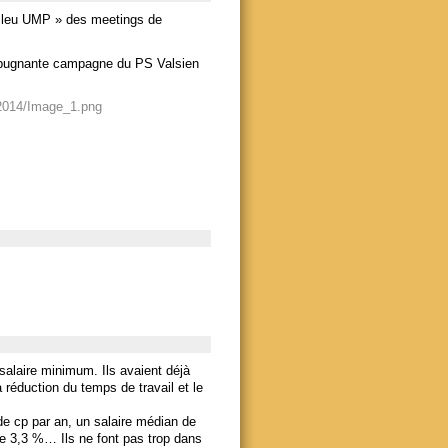
« Bleu UMP » des meetings de
 répugnante campagne du PS Valsien
s2014/Image_1.png
salaire minimum. Ils avaient déjà
 réduction du temps de travail et le
de cp par an, un salaire médian de
e 3,3 %… Ils ne font pas trop dans