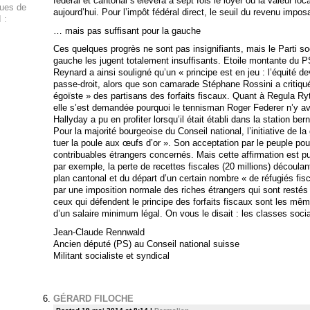
fédéral et cantonal s’élèvera à sept fois le loyer ou la valeur lo
ques de
aujourd’hui. Pour l’impôt fédéral direct, le seuil du revenu impos
 :
… mais pas suffisant pour la gauche
Ces quelques progrès ne sont pas insignifiants, mais le Parti soc
gauche les jugent totalement insuffisants. Etoile montante du P
Reynard a ainsi souligné qu’un « principe est en jeu : l’équité de
passe-droit, alors que son camarade Stéphane Rossini a critiqu
égoïste » des partisans des forfaits fiscaux. Quant à Regula Ry
elle s’est demandée pourquoi le tennisman Roger Federer n’y av
Hallyday a pu en profiter lorsqu’il était établi dans la station be
Pour la majorité bourgeoise du Conseil national, l’initiative de l
tuer la poule aux œufs d’or ». Son acceptation par le peuple pour
contribuables étrangers concernés. Mais cette affirmation est p
par exemple, la perte de recettes fiscales (20 millions) découlant
plan cantonal et du départ d’un certain nombre « de réfugiés f
par une imposition normale des riches étrangers qui sont resté
ceux qui défendent le principe des forfaits fiscaux sont les mêm
d’un salaire minimum légal. On vous le disait : les classes soci
Jean-Claude Rennwald
Ancien député (PS) au Conseil national suisse
Militant socialiste et syndical
GÉRARD FILOCHE