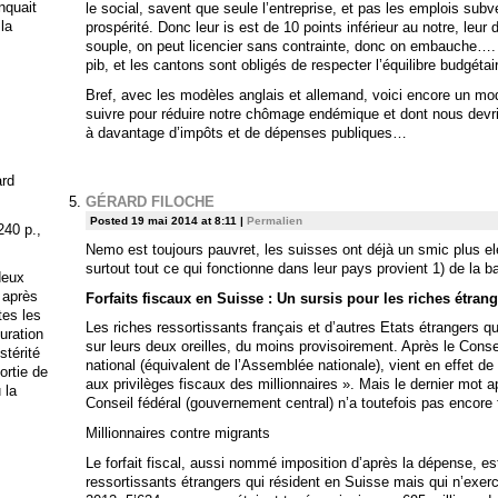
anquait
le social, savent que seule l’entreprise, et pas les emplois subv
 la
prospérité. Donc leur is est de 10 points inférieur au notre, leur 
souple, on peut licencier sans contrainte, donc on embauche….
pib, et les cantons sont obligés de respecter l’équilibre budgétai
Bref, avec les modèles anglais et allemand, voici encore un mo
suivre pour réduire notre chômage endémique et dont nous devrio
à davantage d’impôts et de dépenses publiques…
ard
GÉRARD FILOCHE
Posted 19 mai 2014 at 8:11
|
Permalien
240 p.,
Nemo est toujours pauvret, les suisses ont déjà un smic plus el
surtout tout ce qui fonctionne dans leur pays provient 1) de la b
deux
 après
Forfaits fiscaux en Suisse : Un sursis pour les riches étran
tes les
Les riches ressortissants français et d’autres Etats étrangers q
uration
sur leurs deux oreilles, du moins provisoirement. Après le Conse
stérité
national (équivalent de l’Assemblée nationale), vient en effet de re
ortie de
aux privilèges fiscaux des millionnaires ». Mais le dernier mot 
 la
Conseil fédéral (gouvernement central) n’a toutefois pas encore f
Millionnaires contre migrants
Le forfait fiscal, aussi nommé imposition d’après la dépense, est
ressortissants étrangers qui résident en Suisse mais qui n’exerc