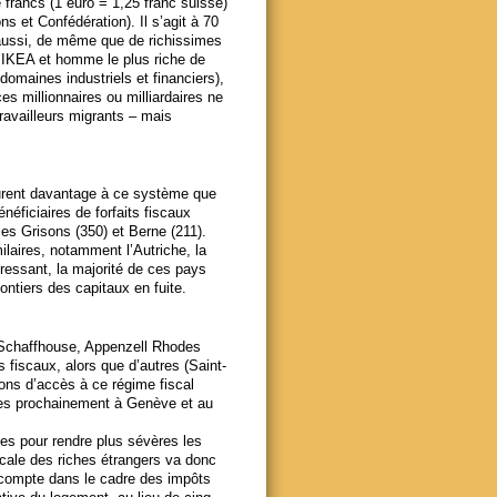
 francs (1 euro = 1,25 franc suisse)
 et Confédération). Il s’agit à 70
t aussi, de même que de richissimes
IKEA et homme le plus riche de
omaines industriels et financiers),
es millionnaires ou milliardaires ne
ravailleurs migrants – mais
ourent davantage à ce système que
néficiaires de forfaits fiscaux
 les Grisons (350) et Berne (211).
laires, notamment l’Autriche, la
éressant, la majorité de ces pays
ontiers des capitaux en fuite.
, Schaffhouse, Appenzell Rhodes
s fiscaux, alors que d’autres (Saint-
ions d’accès à ce régime fiscal
vues prochainement à Genève et au
s pour rendre plus sévères les
iscale des riches étrangers va donc
 compte dans le cadre des impôts