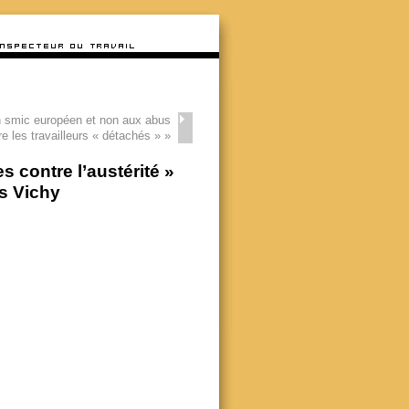
 smic européen et non aux abus
re les travailleurs « détachés »
»
 contre l’austérité »
és Vichy