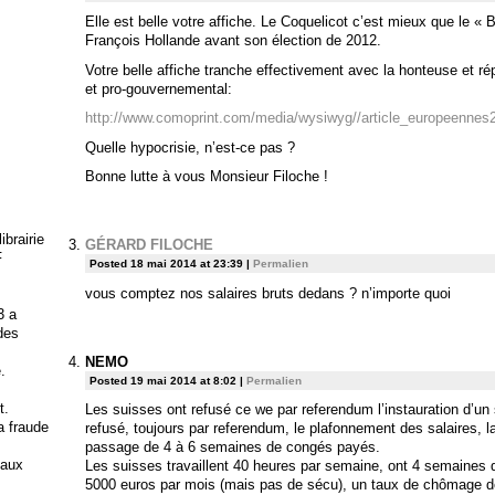
Elle est belle votre affiche. Le Coquelicot c’est mieux que le 
François Hollande avant son élection de 2012.
Votre belle affiche tranche effectivement avec la honteuse et
et pro-gouvernemental:
http://www.comoprint.com/media/wysiwyg//article_europeenne
Quelle hypocrisie, n’est-ce pas ?
Bonne lutte à vous Monsieur Filoche !
brairie
GÉRARD FILOCHE
F
Posted 18 mai 2014 at 23:39
|
Permalien
vous comptez nos salaires bruts dedans ? n’importe quoi
3 a
 des
NEMO
.
Posted 19 mai 2014 at 8:02
|
Permalien
t.
Les suisses ont refusé ce we par referendum l’instauration d’un 
la fraude
refusé, toujours par referendum, le plafonnement des salaires, la
passage de 4 à 6 semaines de congés payés.
 aux
Les suisses travaillent 40 heures par semaine, ont 4 semaines 
5000 euros par mois (mais pas de sécu), un taux de chômage d