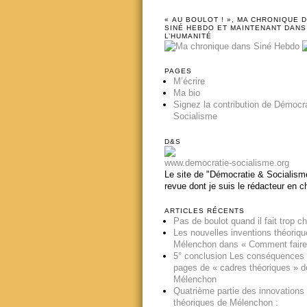
« AU BOULOT ! », MA CHRONIQUE 
SINÉ HEBDO ET MAINTENANT DANS
L’HUMANITÉ
PAGES
M’écrire
Ma bio
Signez la contribution de Démocr
Socialisme
D&S
www.democratie-socialisme.org
Le site de "Démocratie & Socialisme
revue dont je suis le rédacteur en c
ARTICLES RÉCENTS
Pas de boulot quand il fait trop c
Les nouvelles inventions théoriq
Mélenchon dans « Comment faire
5° conclusion Les conséquences
pages de « cadres théoriques » d
Mélenchon
Quatrième partie des innovations
théoriques de Mélenchon :