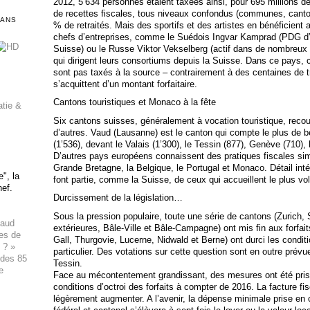
2012, 5’634 personnes étaient taxées ainsi, pour 695 millions de
de recettes fiscales, tous niveaux confondus (communes, cantons
DANS
% de retraités. Mais des sportifs et des artistes en bénéficien
chefs d’entreprises, comme le Suédois Ingvar Kamprad (PDG d’
Suisse) ou le Russe Viktor Vekselberg (actif dans de nombreux d
qui dirigent leurs consortiums depuis la Suisse. Dans ce pays, c
sont pas taxés à la source – contrairement à des centaines de t
s’acquittent d’un montant forfaitaire.
Cantons touristiques et Monaco à la fête
atie &
Six cantons suisses, généralement à vocation touristique, rec
d’autres. Vaud (Lausanne) est le canton qui compte le plus de bé
(1’536), devant le Valais (1’300), le Tessin (877), Genève (710),
D’autres pays européens connaissent des pratiques fiscales simi
Grande Bretagne, la Belgique, le Portugal et Monaco. Détail int
", la
font partie, comme la Suisse, de ceux qui accueillent le plus vol
hef.
Durcissement de la législation…
Sous la pression populaire, toute une série de cantons (Zurich
haud
extérieures, Bâle-Ville et Bâle-Campagne) ont mis fin aux forfait
ues de
Gall, Thurgovie, Lucerne, Nidwald et Berne) ont durci les condit
 ? »
particulier. Des votations sur cette question sont en outre pré
 des 85
Tessin.
e
Face au mécontentement grandissant, des mesures ont été prise
conditions d’octroi des forfaits à compter de 2016. La facture f
légèrement augmenter. A l’avenir, la dépense minimale prise en