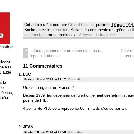
Cet article a été écrit par
Gérard Filoche
, publié le
18 mai 2014 
Bookmarkez le
permalien
. Suivez les commentaires grâce au
f
commentaire
ou un trackback :
Adresse du trackback
.
possible
«
Cinq questions sur un surprenant jeu de
Pour un
lego institutionnel
cont
iloche
11
Commentaires
ite à 60
 Claude
LUC
Posted 18 mai 2014 at 12:17
|
Permalien
t la
Où est la rigueur en France ?
ise
opéenne,
Depuis 1959, les dépenses de fonctionnement des administrati
t d’un
points de PIB.
4 points de PIB, cela représente 80 milliards d’euros par an.
JEAN
Posted 18 mai 2014 at 18:58
|
Permalien