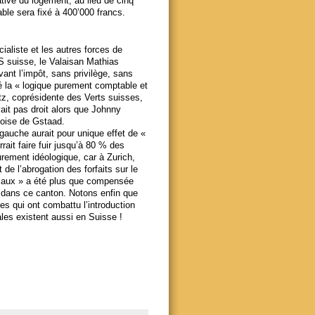
cative du logement, au lieu de cinq
able sera fixé à 400’000 francs.
ialiste et les autres forces de
S suisse, le Valaisan Mathias
vant l’impôt, sans privilège, sans
é la « logique purement comptable et
tz, coprésidente des Verts suisses,
ait pas droit alors que Johnny
rnoise de Gstaad.
a gauche aurait pour unique effet de «
rait faire fuir jusqu’à 80 % des
urement idéologique, car à Zurich,
 de l’abrogation des forfaits sur le
iscaux » a été plus que compensée
s dans ce canton. Notons enfin que
es qui ont combattu l’introduction
ales existent aussi en Suisse !