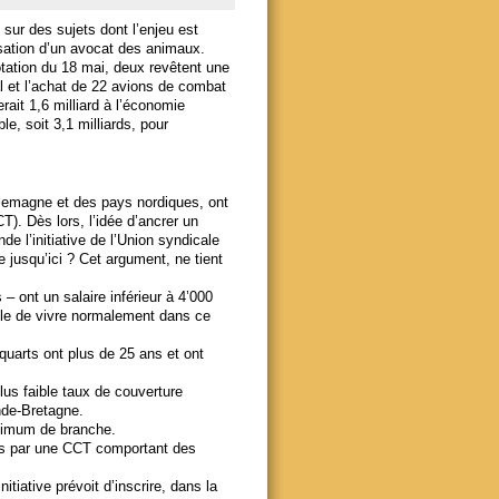
 sur des sujets dont l’enjeu est
isation d’un avocat des animaux.
votation du 18 mai, deux revêtent une
al et l’achat de 22 avions de combat
rait 1,6 milliard à l’économie
e, soit 3,1 milliards, pour
lemagne et des pays nordiques, ont
CT). Dès lors, l’idée d’ancrer un
e l’initiative de l’Union syndicale
ie jusqu’ici ? Cet argument, ne tient
 ont un salaire inférieur à 4’000
ible de vivre normalement dans ce
 quarts ont plus de 25 ans et ont
lus faible taux de couverture
nde-Bretagne.
inimum de branche.
gés par une CCT comportant des
itiative prévoit d’inscrire, dans la