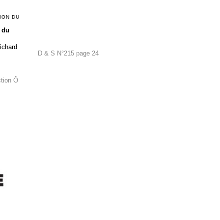
ION DU
 du
Richard
D & S N°215 page 24
ction Ô