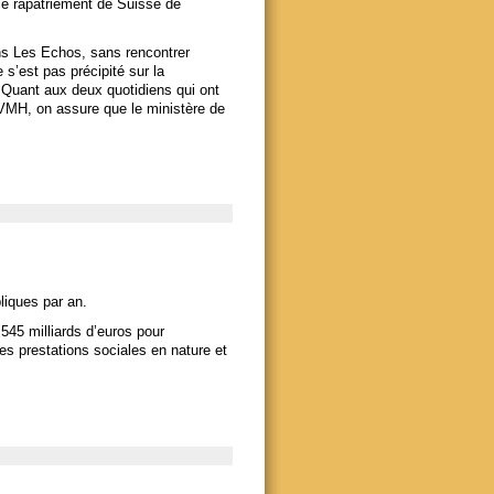
 le rapatriement de Suisse de
ans Les Echos, sans rencontrer
s’est pas précipité sur la
r. Quant aux deux quotidiens qui ont
z LVMH, on assure que le ministère de
liques par an.
545 milliards d’euros pour
les prestations sociales en nature et