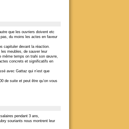
tre que les ouvriers doivent etc
t pas, du moins les actes en faveur
 capituler devant la réaction.
 les meubles, de sauver leur
 le même temps on trahi son œuvre,
tes concrets et significatifs en
assé avec Gattaz qui n’est que
00 de suite et peut être qu’on vous
salaires pendant 3 ans,
bry souriants nous montrent leur