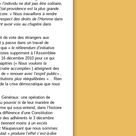
 «
l’individu ne doit pas être solitaire,
Etat-providence est la plus grande
ncore:
« Nous travaillons à rendre
respect des droits de l’Homme dans
t avoir voix au chapitre dans
oit de vote des étrangers aux
ut y passe dans un travail de
t que «
le référendum d’initiative
listes suppriment à l’Assemblée
u 16 décembre 2010 pour ce qui
hapitres («
Nous voulons la
cratie accomplie
« ) atteignent des
t de «
renouer avec l’esprit public
« ,
itutions plus rééquilibrées »
… Rien
 de la crise démocratique que nous
s Généraux: une opération de
au pouvoir ni de leur manière de
rme qui sous-entend, dans l’histoire
la différence d’une Constitution
ote des adhérents le 3 décembre
s tiennent moins à un excès
hez Maupassant que nous sommes:
ulait «
produire l’effet c’est-à-dire