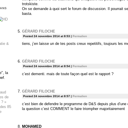
trotskiste.
On se demande à quoi sert le forum de discussion. Il pourrait se 
DANS
basta.
GÉRARD FILOCHE
Posted 24 novembre 2014 at 8:53
|
Permalien
tiens, j’en laisse un de tes posts creux repetitifs, toujours les 
atie &
GÉRARD FILOCHE
Posted 24 novembre 2014 at 8:54
|
Permalien
", la
c’est dementi. mais de toute façon quel est le rapport ?
hef.
GÉRARD FILOCHE
haud
Posted 24 novembre 2014 at 8:57
|
Permalien
ues de
 ? »
c’est bien de defendre le programme de D&S depuis plus d’une 
 des 85
la question c’est COMMENT le faire triompher majoritairement
e
MOHAMED