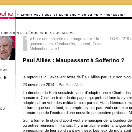
NTRIBUTION DE DÉMOCRATIE & SOCIALISME
«
Pour une majorité rose rouge verte. Un
D&S n°219 e
gouvernement Cambadélis, Laurent, Cosse,
Mélenchon, vite !
Paul Alliès : Maupassant à Solferino ?
CRON,
je reproduis ici l’excellent texte de Paul Allies paru sur son blo
, El
23 novembre 2014 | Par
Paul Alliès
La direction du Parti socialiste vient d’adopter une « Charte des 
humain ». C’est un texte de dix pages qui prétend faire la synth
adopté par un vote des militants puis par les Etats Généraux ré
la forme que sur le fond, le compte n’y est pas. Voilà un texte 
 DU
littéraire que de l’écriture d’une nouvelle perspective politique.
Sur la forme, le style d’abord veut s’émanciper de la lourdeur 
ou autres réunions militantes. Il y a un abime entre la langue des
primesautier de leur soi-disant synthèse. Les jeux de mots so