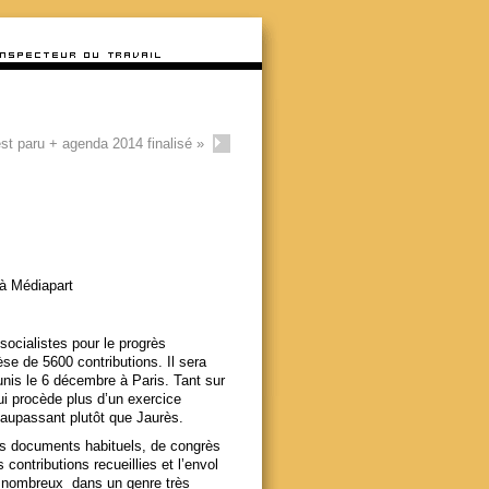
st paru + agenda 2014 finalisé
»
g à Médiapart
socialistes pour le progrès
èse de 5600 contributions. Il sera
unis le 6 décembre à Paris. Tant sur
qui procède plus d’un exercice
 Maupassant plutôt que Jaurès.
des documents habituels, de congrès
 contributions recueillies et l’envol
nt nombreux dans un genre très