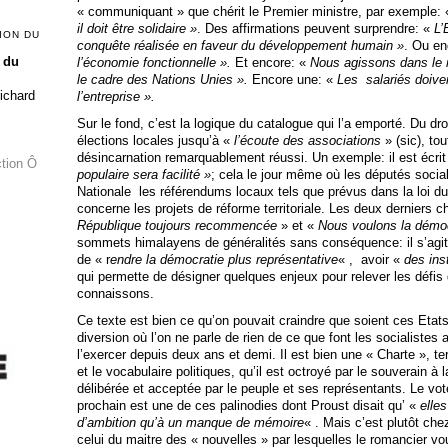
« communiquant » que chérit le Premier ministre, par exemple:
il doit être solidaire »
. Des affirmations peuvent surprendre: «
L’
ION DU
conquête réalisée en faveur du développement humain »
. Ou e
 du
l’économie fonctionnelle ».
Et encore: «
Nous agissons dans le 
le cadre des Nations Unies ».
Encore une: «
Les salariés doiven
Richard
l’entreprise ».
Sur le fond, c’est la logique du catalogue qui l’a emporté. Du dr
élections locales jusqu’à «
l’écoute des associations
» (sic), to
désincarnation remarquablement réussi. Un exemple: il est écri
ction Ô
populaire sera facilité »
; cela le jour même où les députés socia
Nationale les référendums locaux tels que prévus dans la loi d
concerne les projets de réforme territoriale. Les deux derniers c
République toujours recommencée
» et «
Nous voulons la démo
sommets himalayens de généralités sans conséquence: il s’agi
de « r
endre la démocratie plus représentative
« , avoir «
des inst
qui permette de désigner quelques enjeux pour relever les défis
connaissons.
Ce texte est bien ce qu’on pouvait craindre que soient ces Etat
diversion où l’on ne parle de rien de ce que font les socialistes 
l’exercer depuis deux ans et demi. Il est bien une « Charte », te
et le vocabulaire politiques, qu’il est octroyé par le souverain à 
délibérée et acceptée par le peuple et ses représentants. Le v
prochain est une de ces palinodies dont Proust disait qu’ «
elle
d’ambition qu’à un manque de mémoire
« . Mais c’est plutôt c
celui du maitre des « nouvelles » par lesquelles le romancier vo