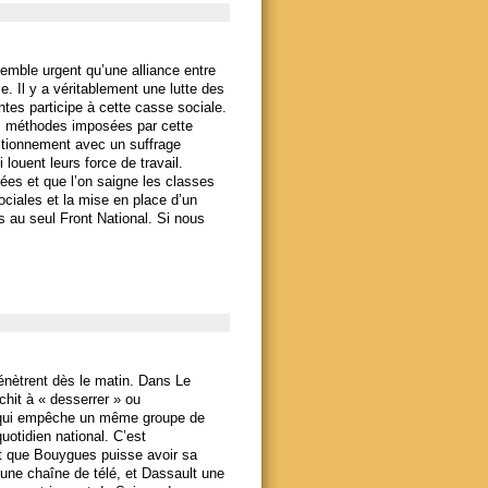
semble urgent qu’une alliance entre
. Il y a véritablement une lutte des
es participe à cette casse sociale.
es méthodes imposées par cette
nctionnement avec un suffrage
i louent leurs force de travail.
ées et que l’on saigne les classes
ociales et la mise en place d’un
s au seul Front National. Si nous
nètrent dès le matin. Dans Le
hit à « desserrer » ou
i qui empêche un même groupe de
uotidien national. C’est
t que Bouygues puisse avoir sa
une chaîne de télé, et Dassault une