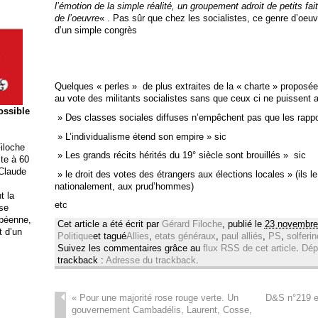
l’émotion de la simple réalité, un groupement adroit de petits fai
de l’oeuvre
« . Pas sûr que chez les socialistes, ce genre d’oeuv
d’un simple congrès
Quelques « perles » de plus extraites de la « charte » propos
au vote des militants socialistes sans que ceux ci ne puissent 
possible
» Des classes sociales diffuses n’empêchent pas que les rappo
» L’individualisme étend son empire » sic
iloche
» Les grands récits hérités du 19° siècle sont brouillés » sic
ite à 60
 Claude
» le droit des votes des étrangers aux élections locales » (ils le 
nationalement, aux prud’hommes)
t la
etc
ise
opéenne,
Cet article a été écrit par
Gérard Filoche
, publié le
23 novembre
t d’un
Politique
et tagué
Allies
,
etats généraux
,
paul alliés
,
PS
,
solferin
Suivez les commentaires grâce au
flux RSS de cet article
.
Dép
trackback :
Adresse du trackback
.
«
Pour une majorité rose rouge verte. Un
D&S n°219 e
gouvernement Cambadélis, Laurent, Cosse,