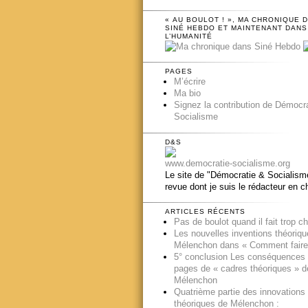
« AU BOULOT ! », MA CHRONIQUE 
SINÉ HEBDO ET MAINTENANT DANS
L’HUMANITÉ
PAGES
M’écrire
Ma bio
Signez la contribution de Démocr
Socialisme
D&S
www.democratie-socialisme.org
Le site de "Démocratie & Socialisme
revue dont je suis le rédacteur en c
ARTICLES RÉCENTS
Pas de boulot quand il fait trop c
Les nouvelles inventions théoriq
Mélenchon dans « Comment faire
5° conclusion Les conséquences
pages de « cadres théoriques » d
Mélenchon
Quatrième partie des innovations
théoriques de Mélenchon :