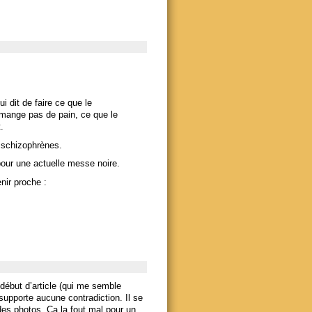
i dit de faire ce que le
 mange pas de pain, ce que le
.
s schizophrènes.
pour une actuelle messe noire.
nir proche :
début d’article (qui me semble
supporte aucune contradiction. Il se
es photos. Ça la fout mal pour un