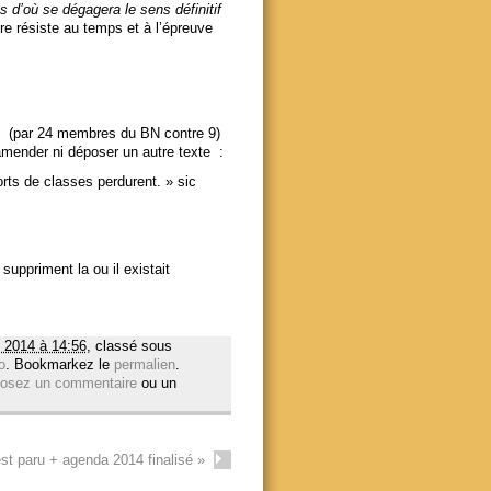
ts d’où se dégagera le sens définitif
re résiste au temps et à l’épreuve
ée (par 24 membres du BN contre 9)
amender ni déposer un autre texte :
rts de classes perdurent. » sic
suppriment la ou il existait
 2014 à 14:56
, classé sous
o
. Bookmarkez le
permalien
.
osez un commentaire
ou un
st paru + agenda 2014 finalisé
»