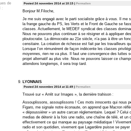
ques de
Posted 24 novembre 2014 at 10:15
|
Permalien
 :
Bonjour M.Filoche,
Je me suis engagé avec le parti socialiste grâce à vous. Il me 
la frange gauche du PS, les Verts et le Front de Gauche se fasse
classes. Actuellement, le MEDEF syndicat des classes dominant
Nous ne pouvons plus continuer à se résigner et à appliquer d
ploutocratie. La démocratie au 21e siècle, n’a pas à être un fo
censitaire. La création de richesse est fait par les travailleurs qu
Lorsque l’on rémunèrent de façon indécente les classes privilégi
moyennes, rien ne va plus. Il faut une convergence des luttes s
projet alternatif au plus vite. Nous ne pouvons laisser ce champ
attendons longtemps, il sera trop tard.
LYONNAIS
Posted 24 novembre 2014 at 11:49
|
Permalien
Trouvé sur « Arrêt sur Images », la dernière trahison :
Assouplissons, assouplissons ! Ces mots innocents qui nous pé
Figaro, me signale notre éconaute, on apprend que Macron réfléc
« dépoussiérer » un autre carcan réglementaire. Lequel ? Celu
medias de détenir à la fois une radio, une chaîne de télé, et un q
effectivement ce qui manque au paysage médiatique ! Vivemen
radio et son quotidien, vivement que Lagardère puisse se payer 