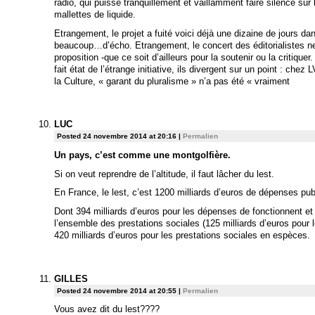
radio, qui puisse tranquillement et vaillamment faire silence sur
mallettes de liquide.
Etrangement, le projet a fuité voici déjà une dizaine de jours d
beaucoup…d’écho. Etrangement, le concert des éditorialistes ne 
proposition -que ce soit d’ailleurs pour la soutenir ou la critique
fait état de l’étrange initiative, ils divergent sur un point : che
la Culture, « garant du pluralisme » n’a pas été « vraiment
LUC
Posted 24 novembre 2014 at 20:16
|
Permalien
Un pays, c’est comme une montgolfière.
Si on veut reprendre de l’altitude, il faut lâcher du lest.
En France, le lest, c’est 1200 milliards d’euros de dépenses pub
Dont 394 milliards d’euros pour les dépenses de fonctionnent et 
l’ensemble des prestations sociales (125 milliards d’euros pour 
420 milliards d’euros pour les prestations sociales en espèces.
GILLES
Posted 24 novembre 2014 at 20:55
|
Permalien
Vous avez dit du lest????