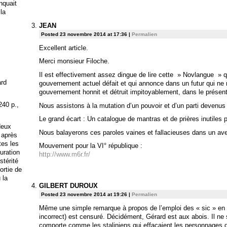
anquait
 la
JEAN
Posted 23 novembre 2014 at 17:36
|
Permalien
Excellent article.
Merci monsieur Filoche.
Il est effectivement assez dingue de lire cette » Novlangue » qu
ard
gouvernement actuel défait et qui annonce dans un futur qui ne
gouvernement honnit et détruit impitoyablement, dans le présent
240 p.,
Nous assistons à la mutation d’un pouvoir et d’un parti devenu
Le grand écart : Un catalogue de mantras et de prières inutiles 
deux
Nous balayerons ces paroles vaines et fallacieuses dans un ave
 après
tes les
Mouvement pour la VI° république :
uration
http://www.m6r.fr/
stérité
ortie de
 la
GILBERT DUROUX
Posted 23 novembre 2014 at 19:26
|
Permalien
Même une simple remarque à propos de l’emploi des « sic » en 
incorrect) est censuré. Décidément, Gérard est aux abois. Il ne 
comporte comme les staliniens qui effaçaient les personnages d