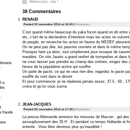
Mélenchon, vite !
38
Commentaires
RENAUD
Posted 23 novembre 2014 at 16:43
|
Permalien
C’est quand même beaucoup du yaka focon quand on dit entre au
etc, c’est de la déclaration d’intention mais les actes ne suiven
du peuple, en revanche les actes en faveur du MEDEF pleuvent
On ne peut pas dire, les pauvres ouvriers et dans le même temps
Pourquoi faire ça alors, tout simplement pour essayer de sauver
meubles. On site Jaurès a grand renfort de trompettes et dans
ne vous laisser pas prendre au champ des sirènes, exigez des ac
brairie
faveur de la population active qui souffre
F
On parle de pacte, ce qui ne veut rien dire, regardez le pacte p
souffle du vent dans le désert
Et pour commencer, je ne répèterai jamais assez, 37,5 ; 60 ; 17
3 a
croira et qu’on vous suivra
 des
.
JEAN-JACQUES
t.
Posted 23 novembre 2014 at 17:30
|
Permalien
la fraude
La presse Allemande annonce les mesures de Macron : gel des 
assouplissement des 35 H . Et pendant ce temps Hollande et Au
 aux
entente . Vous êtes devenus plus qu’inaudible !