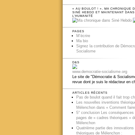
« AU BOULOT ! », MA CHRONIQUE 
SINÉ HEBDO ET MAINTENANT DANS
L’HUMANITÉ
PAGES
M’écrire
Ma bio
Signez la contribution de Démocr
Socialisme
D&S
www.democratie-socialisme.org
Le site de "Démocratie & Socialisme
revue dont je suis le rédacteur en c
ARTICLES RÉCENTS
Pas de boulot quand il fait trop c
Les nouvelles inventions théoriq
Mélenchon dans « Comment faire
5° conclusion Les conséquences
pages de « cadres théoriques » d
Mélenchon
Quatrième partie des innovations
théoriques de Mélenchon :