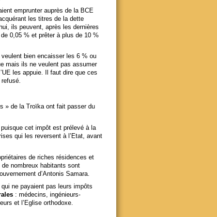
vaient emprunter auprès de la BCE
cquérant les titres de la dette
ui, ils peuvent, après les dernières
 de 0,05 % et prêter à plus de 10 %
ls veulent bien encaisser les 6 % ou
que mais ils ne veulent pas assumer
’UE les appuie. Il faut dire que ces
 refusé.
» de la Troïka ont fait passer du
puisque cet impôt est prélevé à la
rises qui les reversent à l’Etat, avant
ropriétaires de riches résidences et
ù de nombreux habitants sont
le gouvernement d’Antonis Samara.
 qui ne payaient pas leurs impôts
rales
: médecins, ingénieurs-
eurs et l’Eglise orthodoxe.