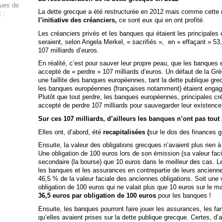
ques de
La dette grecque a été restructurée en 2012 mais comme cette r
 :
l’initiative des créanciers,
ce sont eux qui en ont profité.
Les créanciers privés et les banques qui étaient les principales
seraient, selon Angela Merkel, « sacrifiés », en « effaçant » 53
107 milliards d’euros.
En réalité, c’est pour sauver leur propre peau, que les banques
accepté de « perdre » 107 milliards d’euros. Un défaut de la Grè
une faillite des banques européennes, tant la dette publique grec
les banques européennes (françaises notamment) étaient engag
Plutôt que tout perdre, les banques européennes, principales cr
accepté de perdre 107 milliards pour sauvegarder leur existence
Sur ces 107 milliards, d’ailleurs les banques n’ont pas tout 
Elles ont, d’abord, été
recapitalisées (
sur le dos des finances g
Ensuite, la valeur des obligations grecques n’avaient plus rien à
Une obligation de 100 euros lors de son émission (sa valeur faci
secondaire (la bourse) que 10 euros dans le meilleur des cas. L
les banques et les assurances en contrepartie de leurs ancienne
46,5 % de la valeur faciale des anciennes obligations. Soit une
obligation de 100 euros qui ne valait plus que 10 euros sur le m
36,5 euros par obligation de 100 euros
pour les banques !
Ensuite, les banques pourront faire jouer les assurances, les 
qu’elles avaient prises sur la dette publique grecque. Certes, d