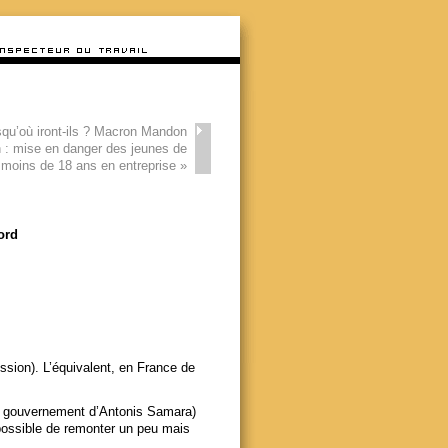
qu’où iront-ils ? Macron Mandon
: mise en danger des jeunes de
moins de 18 ans en entreprise
»
ord
ssion). L’équivalent, en France de
le gouvernement d’Antonis Samara)
s possible de remonter un peu mais