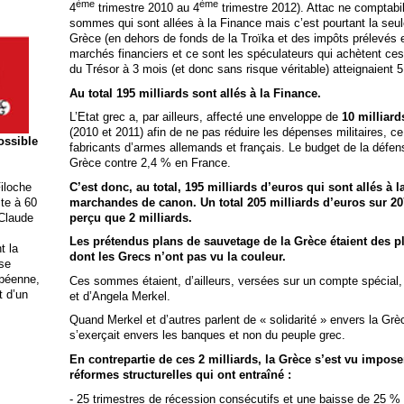
ème
ème
4
trimestre 2010 au 4
trimestre 2012). Attac ne comptab
sommes qui sont allées à la Finance mais c’est pourtant la seu
Grèce (en dehors de fonds de la Troïka et des impôts prélevés 
marchés financiers et ce sont les spéculateurs qui achètent ce
du Trésor à 3 mois (et donc sans risque véritable) atteignaient 
Au total 195 milliards sont allés à la Finance.
L’Etat grec a, par ailleurs, affecté une enveloppe de
10 milliard
(2010 et 2011) afin de ne pas réduire les dépenses militaires, ce
possible
fabricants d’armes allemands et français. Le budget de la défe
Grèce contre 2,4 % en France.
C’est donc, au total, 195 milliards d’euros qui sont allés à l
iloche
marchandes de canon. Un total 205 milliards d’euros sur 20
ite à 60
perçu que 2 milliards.
 Claude
Les prétendus plans de sauvetage de la Grèce étaient des p
t la
dont les Grecs n’ont pas vu la couleur.
ise
opéenne,
Ces sommes étaient, d’ailleurs, versées sur un compte spécial
t d’un
et d’Angela Merkel.
Quand Merkel et d’autres parlent de « solidarité » envers la Grèce
s’exerçait envers les banques et non du peuple grec.
En contrepartie de ces 2 milliards, la Grèce s’est vu impose
réformes structurelles qui ont entraîné :
- 25 trimestres de récession consécutifs et une baisse de 25 %