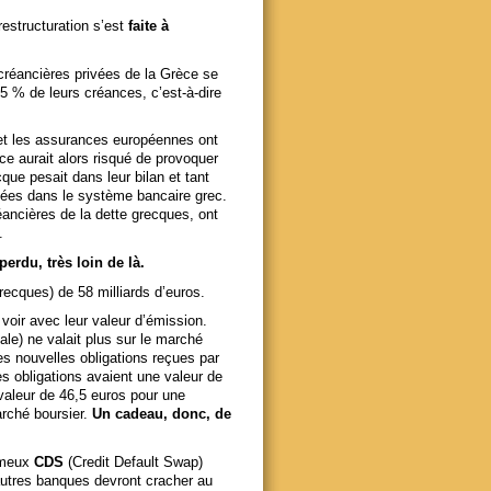
estructuration s’est
faite à
 créancières privées de la Grèce se
,5 % de leurs créances, c’est-à-dire
 et les assurances européennes ont
ce aurait alors risqué de provoquer
que pesait dans leur bilan et tant
ées dans le système bancaire grec.
éancières de la dette grecques, ont
.
perdu, très loin de là.
recques) de 58 milliards d’euros.
 voir avec leur valeur d’émission.
ale) ne valait plus sur le marché
es nouvelles obligations reçues par
s obligations avaient une valeur de
 valeur de 46,5 euros pour une
arché boursier.
Un cadeau, donc, de
fameux
CDS
(Credit Default Swap)
’autres banques devront cracher au