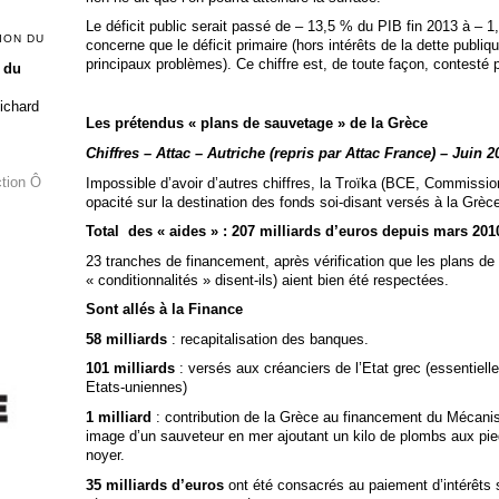
Le déficit public serait passé de – 13,5 % du PIB fin 2013 à – 1
ION DU
concerne que le déficit primaire (hors intérêts de la dette publiqu
principaux problèmes). Ce chiffre est, de toute façon, contesté p
 du
Richard
Les prétendus « plans de sauvetage » de la Grèce
Chiffres – Attac – Autriche (repris par Attac France) – Juin 2
ction Ô
Impossible d’avoir d’autres chiffres, la Troïka (BCE, Commissio
opacité sur la destination des fonds soi-disant versés à la Grèc
Total des « aides » : 207 milliards d’euros depuis mars 201
23 tranches de financement, après vérification que les plans de 
« conditionnalités » disent-ils) aient bien été respectées.
Sont allés à la Finance
58 milliards
: recapitalisation des banques.
101 milliards
: versés aux créanciers de l’Etat grec (essentie
Etats-uniennes)
1 milliard
: contribution de la Grèce au financement du Mécanis
image d’un sauveteur en mer ajoutant un kilo de plombs aux pie
noyer.
35 milliards d’euros
ont été consacrés au paiement d’intérêts s