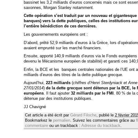
bassinet les 3,2 milliards d’euros concernés mais ce sont esse
saxonnes, Morgan Stanley notamment.
Cette opération s’est traduit par un nouveau et gigantesque 
banques) vers la dette publiques, celles des institutions
l’entière bénédiction de ces dernières.
Les gouvernements européens ont :
D’abord, prêté 52,9 milliards d’euros à la Grèce, lors d’opération
avaient emprunté sur les marché financiers.
Ensuite, apporté 140,9 milliards d’euros via le Fonds européens d
devenu le Mécanisme européen de stabilité) et garanti ces 140,9
Enfin, la BCE et les banques centrales nationales de l’UE ont 
milliards d’euros des titres de la dette publique grecque.
Aujourd’hui,
223 milliards
(
chiffres d’Henri Sterdyniack et Ann
27/01/2014
)
de la dette grecque sont détenus par la BCE, le
européens
. Il faut ajouter
32 milliards par le FMI
. 80 % de la 
détenue par des institutions publiques.
JJ Chavigné
Cet article a été écrit par
Gérard Filoche
, publié le
2 février 201
Bookmarkez le
permalien
. Suivez les commentaires grâce au
f
commentaire
ou un trackback :
Adresse du trackback
.