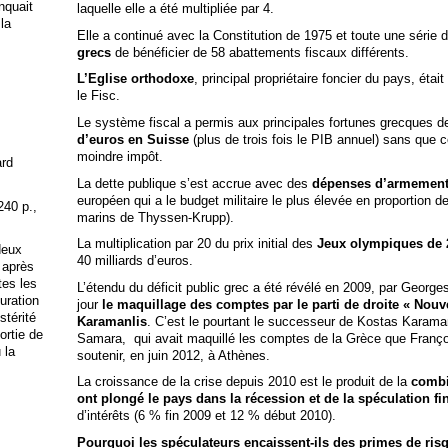
anquait
laquelle elle a été multipliée par 4.
 la
Elle a continué avec la Constitution de 1975 et toute une série 
grecs
de bénéficier de 58 abattements fiscaux différents.
L’Eglise orthodoxe
, principal propriétaire foncier du pays, éta
le Fisc.
Le système fiscal a permis aux principales fortunes grecques d
d’euros en Suisse
(plus de trois fois le PIB annuel) sans que
moindre impôt.
ard
La dette publique s’est accrue avec des
dépenses d’armemen
européen qui a le budget militaire le plus élevée en proportion 
240 p.,
marins de Thyssen-Krupp).
La multiplication par 20 du prix initial des
Jeux olympiques de 
deux
40 milliards d’euros.
 après
tes les
L’étendu du déficit public grec a été révélé en 2009, par Georg
uration
jour
le maquillage des comptes par le parti de droite « Nouv
stérité
Karamanlis
. C’est le pourtant le successeur de Kostas Karamanl
ortie de
Samara, qui avait maquillé les comptes de la Grèce que François
 la
soutenir, en juin 2012, à Athènes.
La croissance de la crise depuis 2010 est le produit de la
combi
ont plongé le pays dans la récession et de la spéculation fi
d’intérêts (6 % fin 2009 et 12 % début 2010).
Pourquoi les spéculateurs encaissent-ils des primes de ris