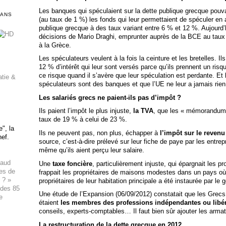
Les banques qui spéculaient sur la dette publique grecque pou
DANS
(au taux de 1 %) les fonds qui leur permettaient de spéculer en a
publique grecque à des taux variant entre 6 % et 12 %. Aujourd’h
décisions de Mario Draghi, emprunter auprès de la BCE au taux
à la Grèce.
Les spéculateurs veulent à la fois la ceinture et les bretelles. I
12 % d’intérêt qui leur sont versés parce qu’ils prennent un ris
ce risque quand il s’avère que leur spéculation est perdante. Et l
atie &
spéculateurs sont des banques et que l’UE ne leur a jamais rien
Les salariés grecs ne paient-ils pas d’impôt ?
Ils paient l’impôt le plus injuste,
la TVA
, que les « mémorandums 
taux de 19 % à celui de 23 %.
", la
Ils ne peuvent pas, non plus, échapper à
l’impôt sur le revenu
hef.
source, c’est-à-dire prélevé sur leur fiche de paye par les entrep
même qu’ils aient perçu leur salaire.
haud
Une
taxe foncière
, particulièrement injuste, qui épargnait les p
ues de
frappait les propriétaires de maisons modestes dans un pays o
 ? »
propriétaires de leur habitation principale a été instaurée par 
 des 85
Une étude de l’Expansion (06/09/2012) constatait que les Grecs
e
étaient
les membres des professions indépendantes ou libé
conseils, experts-comptables… Il faut bien sûr ajouter les armat
La restructuration de la dette grecque en 2012