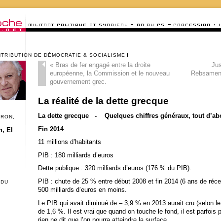
NTRIBUTION DE DÉMOCRATIE & SOCIALISME
«
Bras de fer engagé entre la droite
Jus
européenne, la Commission et le nouveau
Rebsamen 
gouvernement grec.
La réalité de la dette grecque
La dette grecque - Quelques chiffres généraux, tout d’ab
CRON,
Fin 2014
, El
11 millions d’habitants
PIB : 180 milliards d’euros
Dette publique : 320 milliards d’euros (176 % du PIB).
PIB : chute de 25 % entre début 2008 et fin 2014 (6 ans de réce
 DU
500 milliards d’euros en moins.
Le PIB qui avait diminué de – 3,9 % en 2013 aurait cru (selon 
de 1,6 %. Il est vrai que quand on touche le fond, il est parfoi
rien ne dit que l’on pourra atteindre la surface.