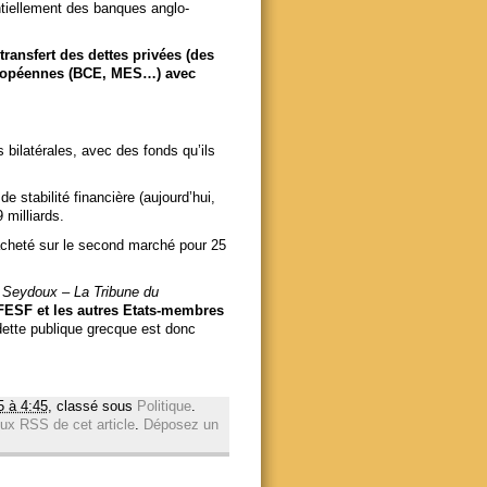
ntiellement des banques anglo-
transfert des dettes privées (des
 européennes (BCE, MES…) avec
s bilatérales, avec des fonds qu’ils
e stabilité financière (aujourd’hui,
 milliards.
acheté sur le second marché pour 25
e Seydoux – La Tribune du
 FESF et les autres Etats-membres
dette publique grecque est donc
5 à 4:45
, classé sous
Politique
.
lux RSS de cet article
.
Déposez un