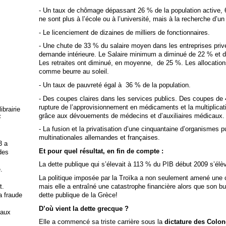
- Un taux de chômage dépassant 26 % de la population active, 
ne sont plus à l’école ou à l’université, mais à la recherche d’un
- Le licenciement de dizaines de milliers de fonctionnaires.
- Une chute de 33 % du salaire moyen dans les entreprises pri
demande intérieure. Le Salaire minimum a diminué de 22 % et 
Les retraites ont diminué, en moyenne, de 25 %. Les allocations
comme beurre au soleil.
- Un taux de pauvreté égal à 36 % de la population.
- Des coupes claires dans les services publics. Des coupes de 
rupture de l’approvisionnement en médicaments et la multiplicati
brairie
grâce aux dévouements de médecins et d’auxiliaires médicaux.
F
- La fusion et la privatisation d’une cinquantaine d’organismes pu
multinationales allemandes et françaises.
3 a
Et pour quel résultat, en fin de compte :
 des
La dette publique qui s’élevait à 113 % du PIB début 2009 s’élè
.
La politique imposée par la Troïka a non seulement amené une 
mais elle a entraîné une catastrophe financière alors que son but
t.
dette publique de la Grèce!
la fraude
D’où vient la dette grecque ?
 aux
Elle a commencé sa triste carrière sous la
dictature des Colon