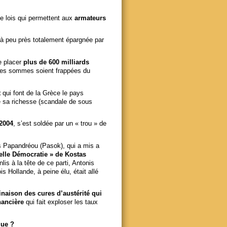
de lois qui permettent aux
armateurs
it à peu près totalement épargnée par
e placer
plus de 600 milliards
 ces sommes soient frappées du
t
qui font de la Grèce le pays
de sa richesse (scandale de sous
2004
, s’est soldée par un « trou » de
es Papandréou (Pasok), qui a mis a
elle Démocratie » de Kostas
is à la tête de ce parti, Antonis
 Hollande, à peine élu, était allé
naison des cures d’austérité qui
nancière
qui fait exploser les taux
que ?