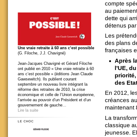
compte spécia
au paiement
dette qui ar
détenus par
Les prétendu
des plans d
Une vraie retraite à 60 ans c‘est possible
françaises e
(G. Filoche, J.J. Chavigné)
Après la
Jean-Jacques Chavigné et Gérard Filoche
l’UE, du
ont publié en 2010 « Une vraie retraite à 60
ans c’est possible » (éditions Jean Claude
priorit
Gawsewitch). Ils publient courant
des Eta
septembre un nouveau livre intégrant la
réforme des retraites de 2010, la crise
En 2012, les
économique et celle de l’Union européenne,
créances au
l’arrivée au pouvoir d’un Président et d’un
gouvernement de gauche…
maintenant 
Lire la suite
La transform
LE CHOC
classique a
jeunesse. El