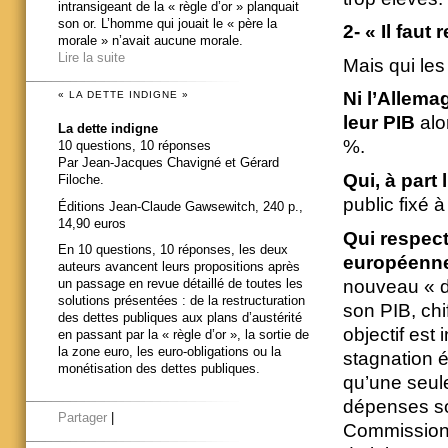
intransigeant de la « règle d’or » planquait
son or. L’homme qui jouait le « père la
2-
« Il faut 
morale » n’avait aucune morale.
Lire la suite
Mais qui les
Ni l’Allema
« LA DETTE INDIGNE »
leur PIB
alo
La dette indigne
%.
10 questions, 10 réponses
Par Jean-Jacques Chavigné et Gérard
Qui, à part 
Filoche.
public fixé
Éditions Jean-Claude Gawsewitch, 240 p.,
14,90 euros
Qui respec
En 10 questions, 10 réponses, les deux
européenn
auteurs avancent leurs propositions après
nouveau « dé
un passage en revue détaillé de toutes les
solutions présentées : de la restructuration
son PIB, chif
des dettes publiques aux plans d’austérité
objectif est 
en passant par la « règle d’or », la sortie de
la zone euro, les euro-obligations ou la
stagnation é
monétisation des dettes publiques.
qu’une seule
dépenses soc
Partager
|
Commission) 