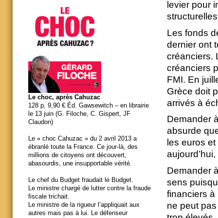
levier pour 
structurelle
Les fonds d
dernier ont 
créanciers. 
créanciers p
FMI. En juill
Grèce doit 
Le choc, après Cahuzac
arrivés à éc
128 p, 9,90 € Éd. Gawsewitch – en librairie
le 13 juin (G. Filoche, C. Gispert, JF
Demander à 
Claudon)
absurde que 
Le « choc Cahuzac » du 2 avril 2013 a
les euros et
ébranlé toute la France. Ce jour-là, des
aujourd’hui,
millions de citoyens ont découvert,
abasourdis, une insupportable vérité.
Demander à 
Le chef du Budget fraudait le Budget.
sens puisqu
Le ministre chargé de lutter contre la fraude
financiers à 
fiscale trichait.
ne peut pas 
Le ministre de la rigueur l’appliquait aux
autres mais pas à lui. Le défenseur
trop élevés.