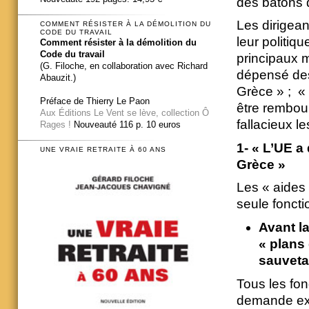
des bâtons 
Les dirigean
COMMENT RÉSISTER À LA DÉMOLITION DU
CODE DU TRAVAIL
leur politiq
Comment résister à la démolition du
Code du travail
principaux m
(G. Filoche, en collaboration avec Richard
dépensé des
Abauzit.)
Grèce » ; « 
Préface de Thierry Le Paon
être rembou
Aux Éditions Le Vent se lève, collection Ô
fallacieux l
Rages !
Nouveauté 116 p. 10 euros
1-
« L’UE a
UNE VRAIE RETRAITE À 60 ANS
Grèce »
Les « aides 
seule foncti
Avant la
« plans 
sauvet
Tous les fon
demande exp