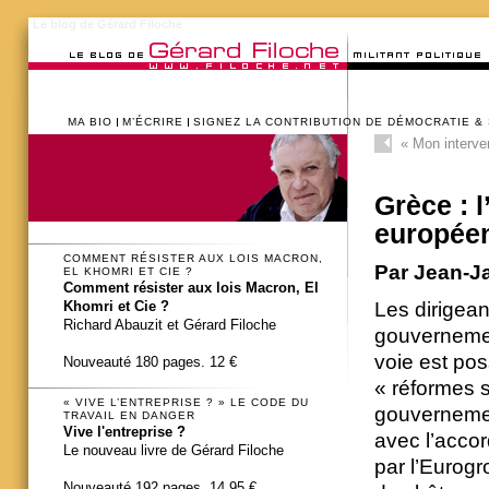
Le blog de Gérard Filoche
MA BIO
M’ÉCRIRE
SIGNEZ LA CONTRIBUTION DE DÉMOCRATIE &
«
Mon interve
Grèce : l
europée
COMMENT RÉSISTER AUX LOIS MACRON,
Par Jean-J
EL KHOMRI ET CIE ?
Comment résister aux lois Macron, El
Les dirigean
Khomri et Cie ?
Richard Abauzit et Gérard Filoche
gouvernement
voie est pos
Nouveauté 180 pages. 12 €
« réformes s
« VIVE L’ENTREPRISE ? » LE CODE DU
gouvernement
TRAVAIL EN DANGER
Vive l'entreprise ?
avec l’accor
Le nouveau livre de Gérard Filoche
par l’Eurogro
Nouveauté 192 pages. 14,95 €