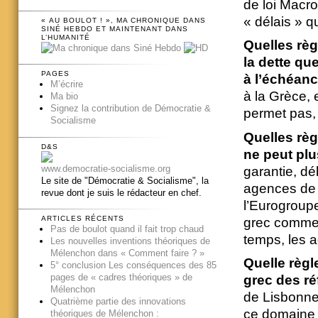
de loi Macro
« délais » qu
« AU BOULOT ! », MA CHRONIQUE DANS
SINÉ HEBDO ET MAINTENANT DANS
L’HUMANITÉ
Quelles règ
la dette qu
PAGES
à l’échéanc
M’écrire
à la Grèce, 
Ma bio
Signez la contribution de Démocratie &
permet pas,
Socialisme
Quelles règ
D&S
ne peut plu
www.democratie-socialisme.org
garantie, dé
Le site de "Démocratie & Socialisme", la
agences de n
revue dont je suis le rédacteur en chef.
l’Eurogroup
ARTICLES RÉCENTS
grec comme 
Pas de boulot quand il fait trop chaud
temps, les a
Les nouvelles inventions théoriques de
Mélenchon dans « Comment faire ? »
Quelle règle
5° conclusion Les conséquences des 85
pages de « cadres théoriques » de
grec des ré
Mélenchon
de Lisbonne
Quatrième partie des innovations
ce domaine 
théoriques de Mélenchon :