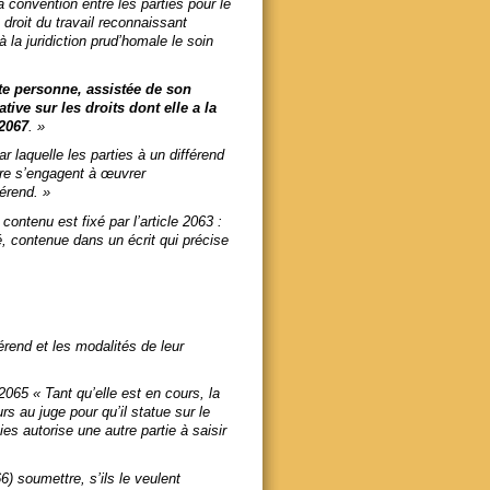
a convention entre les parties pour le
 droit
du travail reconnaissant
à la juridiction prud’homale
le soin
e personne, assistée de son
ive sur les droits dont elle a la
 2067
.
»
ar laquelle les parties à un différend
itre s’engagent à œuvrer
férend
. »
ontenu est fixé par l’article 2063 :
é, contenue dans un écrit qui précise
érend et les modalités de leur
e 2065 «
Tant qu’elle est en cours, la
rs au juge pour qu’il statue sur le
ies autorise une autre partie à saisir
6) soumettre, s’ils le veulent