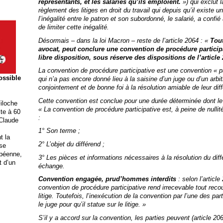
représentants, et les salariés qu’ils emploient.
»)
qui
exclut l
règlement des litiges en droit du travail qui depuis qu’il existe un
l’inégalité entre le patron et son subordonné, le salarié, a confié 
de limiter cette inégalité.
Désormais – dans la loi Macron – reste de l’article 2064
: «
Tout
avocat, peut conclure une convention de procédure participat
libre disposition, sous réserve des dispositions de l’article
La convention de procédure participative est une convention «
p
possible
qui n’a pas encore donné lieu à la saisine d’un juge ou d’un arb
conjointement et de bonne foi à la résolution amiable de leur dif
Cette convention est conclue pour une durée déterminée dont le c
iloche
«
La convention de procédure participative est, à peine de nullit
ite à 60
:
 Claude
1° Son terme ;
t la
2° L’objet du différend ;
ise
opéenne,
3° Les pièces et informations nécessaires à la résolution du diff
t d’un
échange.
Convention engagée, prud’hommes interdits
: selon l’articl
convention de procédure participative rend irrecevable tout recou
litige. Toutefois, l’inexécution de la convention par l’une des part
le juge pour qu’il statue sur le litige.
»
S’il y a accord sur la convention, les parties peuvent (article 206