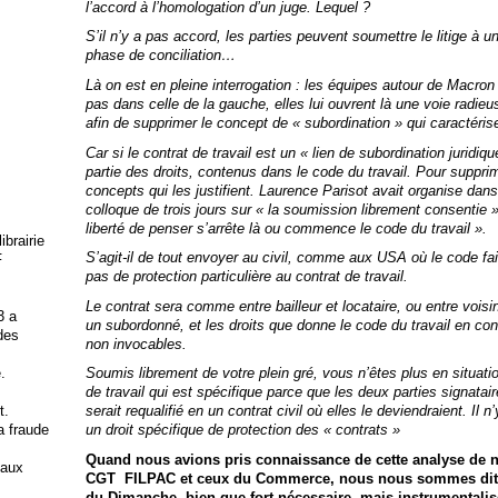
l’accord à l’homologation d’un juge. Lequel ?
S’il n’y a pas accord, les parties peuvent soumettre le litige à u
phase de conciliation…
Là on est en pleine interrogation : les équipes autour de Macron
pas dans celle de la gauche, elles lui ouvrent là une voie radie
afin de supprimer le concept de « subordination » qui caractérise 
Car si le contrat de travail est un « lien de subordination juridi
partie des droits, contenus dans le code du travail. Pour supprime
concepts qui les justifient. Laurence Parisot avait organise da
colloque de trois jours sur « la soumission librement consentie »
liberté de penser s’arrête là ou commence le code du travail ».
brairie
S’agit-il de tout envoyer au civil, comme aux USA où le code fa
F
pas de protection particulière au contrat de travail.
Le contrat sera comme entre bailleur et locataire, ou entre vois
3 a
un subordonné, et les droits que donne le code du travail en cont
 des
non invocables.
.
Soumis librement de votre plein gré, vous n’êtes plus en situati
de travail qui est spécifique parce que les deux parties signata
t.
serait requalifié en un contrat civil où elles le deviendraient. Il 
la fraude
un droit spécifique de protection des « contrats »
Quand nous avions pris connaissance de cette analyse de 
 aux
CGT FILPAC et ceux du Commerce, nous nous sommes dit que
du Dimanche, bien que fort nécessaire, mais instrumentalis