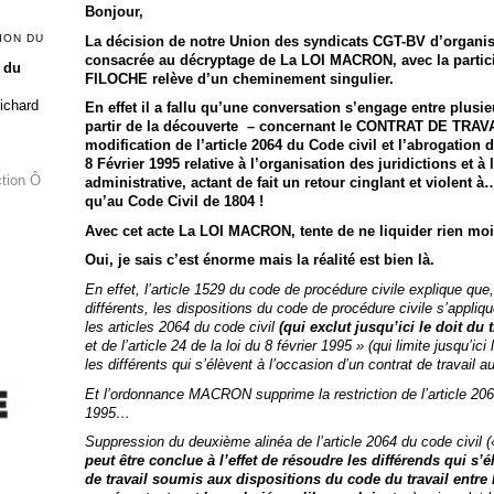
Bonjour,
ION DU
La décision de notre Union des syndicats CGT-BV d’organis
consacrée au décryptage de La LOI MACRON, avec la partic
 du
FILOCHE relève d’un cheminement singulier.
Richard
En effet il a fallu qu’une conversation s’engage entre plusi
partir de la découverte – concernant le CONTRAT DE TRAVAI
modification de l’article 2064 du Code civil et l’abrogation d
8 Février 1995 relative à l’organisation des juridictions et à 
ction Ô
administrative, actant de fait un retour cinglant et violent à
qu’au Code Civil de 1804 !
Avec cet acte La LOI MACRON, tente de ne liquider rien moi
Oui, je sais c’est énorme mais la réalité est bien là.
En effet, l’article 1529 du code de procédure civile explique que
différents, les dispositions du code de procédure civile s’appliq
les articles 2064 du code civil
(qui exclut jusqu’ici le doit du
et de l’article 24 de la loi du 8 février 1995
»
(qui limite jusqu’ic
les différents qui s’élèvent à l’occasion d’un contrat de
travail a
Et l’ordonnance MACRON supprime la restriction de l’article 2064 
1995…
Suppression du deuxième alinéa de l’article 2064 du code civil 
peut être conclue à l’effet de résoudre les différends qui s’é
de travail soumis aux dispositions du code du travail entre