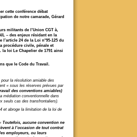
er cette conférence débat
ipation de notre camarade, Gérard
eurs militants de l’Union CGT à,
L – des enjeux résidant en la
e l’article 24 de la Loi n°95-125 du
la procédure civile, pénale et
… la loi Le Chapelier de 1791 ainsi
ns que le Code du Travail.
, pour la résolution amiable des
uent «
sous les réserves prévues par
 travail des conventions amiables)
i la médiation conventionnelle dans
ux seuls cas des transfrontaliers)
.
et abroge la limitation de la loi de
(«
Toutefois, aucune convention ne
lèvent à l’occasion de tout contrat
 les employeurs, ou leurs