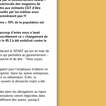
 dominicale des magasins de
ttre aux militants CGT d’être
portés par les médias sous
rendraient pas !!!
ème « 70% de la population est
aucoup d’entre vous n’avait
concrètement ce « changement de
 le 49.3 à été mobilisé contre le
devant le SENAT qui est en train de
s ce qui permettra au gouvernement –
gauche et de dire : ‘‘Vous voyez,
gation pour l’employeur d’obtenir un
pprimé. Dans les autres entreprises,
nt un référendum. Enfin, la
 ouverts le dimanche matin a été
rdre dans les dérogations au repos
mpensations seront négociées dans
fférent des autres, puisqu’il