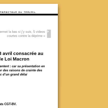
rmet la bas si j’y suis, 5 videos
courtes contre la déprime
»
3 avril consacrée au
 de Loi Macron
ntent : car sa présentation en
r des raisons de crainte des
c d’un grand délai
ats CGT-BV.