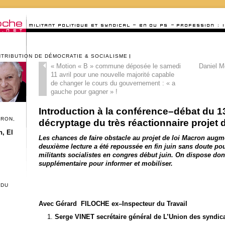
NTRIBUTION DE DÉMOCRATIE & SOCIALISME
«
Motion « B » commune déposée le samedi
Daniel Me
11 avril pour une nouvelle majorité capable
de changer le cours du gouvernement : « a
gauche pour gagner » !
Introduction à la conférence–débat du 1
CRON,
décryptage du très réactionnaire projet
, El
Les chances de faire obstacle au projet de loi Macron augme
deuxième lecture a été repoussée en fin juin sans doute pou
militants socialistes en congres début juin. On dispose don
supplémentaire pour informer et mobiliser.
 DU
Avec Gérard FILOCHE ex–Inspecteur du Travail
Serge VINET secrétaire général de L’Union des syndic