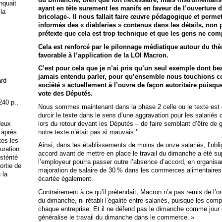
anquait
ayant en tête surement les manifs en faveur de l’ouverture
 la
bricolage-. Il nous fallait faire œuvre pédagogique et perme
informés des « diableries » contenus dans les détails, non 
prétexte que cela est trop technique et que les gens ne comp
Cela est renforcé par le pilonnage médiatique autour du th
favorable à l’application de la LOI Macron.
C’est pour cela que je n’ai pris qu’un seul exemple dont be
jamais entendu parler, pour qu’ensemble nous touchions 
ard
société » actuellement à l’ouvre de façon autoritaire puisque
vote des Députés.
240 p.,
Nous sommes maintenant dans la phase 2 celle ou le texte est 
durcir le texte dans le sens d’une aggravation pour les salarié
lors du retour devant les Députés – de faire semblant d’être de 
deux
notre texte n’était pas si mauvais.’’
 après
tes les
Ainsi, dans les établissements de moins de onze salariés, l’obli
uration
accord avant de mettre en place le travail du dimanche a été su
stérité
l’employeur pourra passer outre l’absence d’accord, en organisa
ortie de
majoration de salaire de 30 % dans les commerces alimentaires
 la
écartée également.
Contrairement à ce qu’il prétendait, Macron n’a pas remis de l’o
du dimanche, ni rétabli l’égalité entre salariés, puisque les co
chaque entreprise. Et il ne défend pas le dimanche comme jour di
généralise le travail du dimanche dans le commerce. »