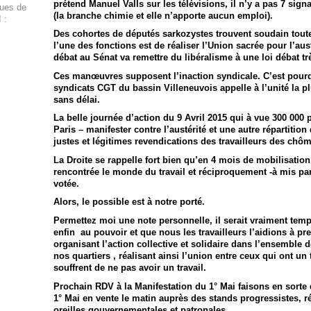
prétend Manuel Valls sur les télévisions, il n’y a pas 7 sig
ques de
(la branche chimie et elle n’apporte aucun emploi).
 :
Des cohortes de députés sarkozystes trouvent soudain toutes
l’une des fonctions est de réaliser l’Union sacrée pour l’aus
débat au Sénat va remettre du libéralisme à une loi débat tr
Ces manœuvres supposent l’inaction syndicale. C’est pour
syndicats CGT du bassin Villeneuvois appelle à l’unité la pl
sans délai.
La belle journée d’action du 9 Avril 2015 qui à vue 300 000
Paris – manifester contre l’austérité et une autre répartition 
justes et légitimes revendications des travailleurs des chôme
La Droite se rappelle fort bien qu’en 4 mois de mobilisation
rencontrée le monde du travail et réciproquement -à mis part
votée.
Alors, le possible est à notre porté.
Permettez moi une note personnelle, il serait vraiment tem
enfin au pouvoir et que nous les travailleurs l’aidions à p
organisant l’action collective et solidaire dans l’ensemble 
nos quartiers , réalisant ainsi l’union entre ceux qui ont un 
souffrent de ne pas avoir un travail.
Prochain RDV à la Manifestation du 1° Mai faisons en sorte
1° Mai en vente le matin auprès des stands progressistes, r
oreilles gouvernementales et patronales.