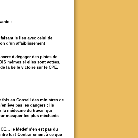
vante :
aisant le lien avec celui de
ion d’un affaiblissement
sacre à dégager des pistes de
OIS mêmes si elles sont votées,
de la belle victoire sur le CPE.
e fois en Conseil des ministres de
’enlève pas les dangers : ils
r la médecine du travail qui
 pour masquer les plus méchants
CICE… le Medef n’en est pas du
tre lui ! Contrairement à ce que