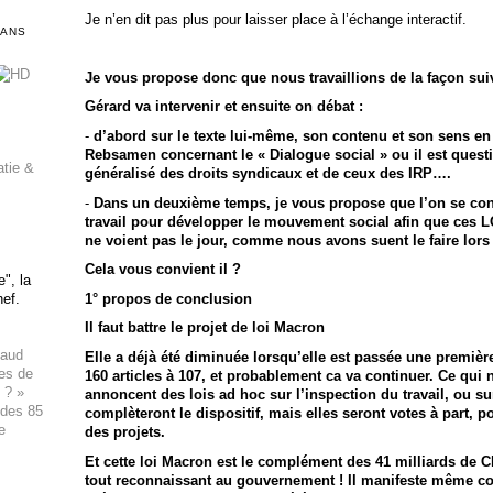
Je n’en dit pas plus pour laisser place à l’échange interactif.
DANS
Je vous propose donc que nous travaillions de la façon sui
Gérard va intervenir et ensuite on débat :
-
d’abord sur le texte lui-même, son contenu et son sens en f
Rebsamen concernant le « Dialogue social » ou il est quest
atie &
généralisé des droits syndicaux et de ceux des IRP….
-
Dans un deuxième temps, je vous propose que l’on se con
travail pour développer le mouvement social afin que ces L
ne voient pas le jour, comme nous avons suent le faire lors 
Cela vous convient il ?
", la
hef.
1° propos de conclusion
Il faut battre le projet de loi Macron
haud
Elle a déjà été diminuée lorsqu’elle est passée une premièr
ues de
160 articles à 107, et probablement ca va continuer. Ce qui n
 ? »
annoncent des lois ad hoc sur l’inspection du travail, ou su
 des 85
complèteront le dispositif, mais elles seront votes à part,
e
des projets.
Et cette loi Macron est le complément des 41 milliards de 
tout reconnaissant au gouvernement ! Il manifeste même con