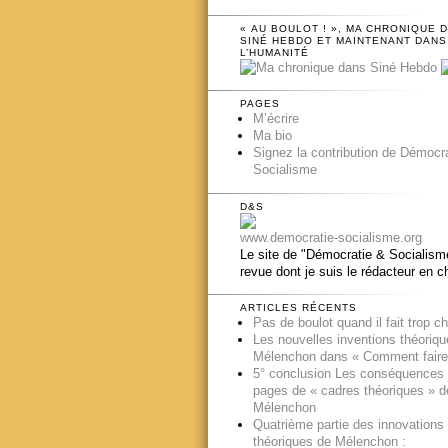
« AU BOULOT ! », MA CHRONIQUE 
SINÉ HEBDO ET MAINTENANT DANS
L’HUMANITÉ
PAGES
M’écrire
Ma bio
Signez la contribution de Démocr
Socialisme
D&S
www.democratie-socialisme.org
Le site de "Démocratie & Socialisme
revue dont je suis le rédacteur en c
ARTICLES RÉCENTS
Pas de boulot quand il fait trop c
Les nouvelles inventions théoriq
Mélenchon dans « Comment faire
5° conclusion Les conséquences
pages de « cadres théoriques » d
Mélenchon
Quatrième partie des innovations
théoriques de Mélenchon :