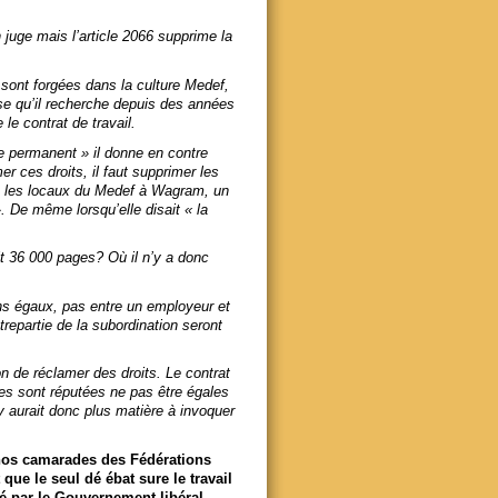
n juge mais l’article 2066 supprime la
 sont forgées dans la culture Medef,
use qu’il recherche depuis des années
le contrat de travail.
que permanent » il donne en contre
r ces droits, il faut supprimer les
ns les locaux du Medef à Wagram, un
. De même lorsqu’elle disait « la
it 36 000 pages? Où il n’y a donc
ins égaux, pas entre un employeur et
repartie de la subordination seront
on de réclamer des droits. Le contrat
ires sont réputées ne pas être égales
n’y aurait donc plus matière à invoquer
nos camarades des Fédérations
 le seul dé ébat sure le travail
é par le Gouvernement libéral –