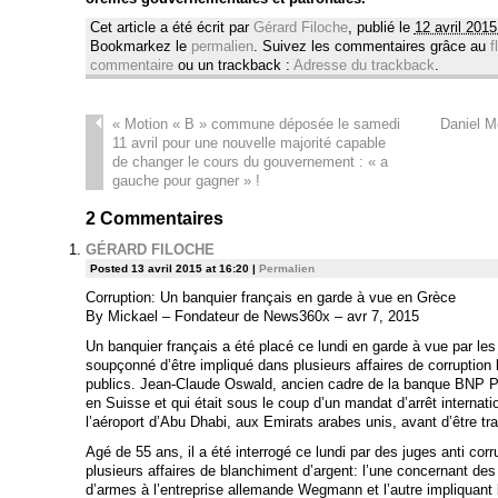
Cet article a été écrit par
Gérard Filoche
, publié le
12 avril 2015
Bookmarkez le
permalien
. Suivez les commentaires grâce au
f
commentaire
ou un trackback :
Adresse du trackback
.
«
Motion « B » commune déposée le samedi
Daniel Me
11 avril pour une nouvelle majorité capable
de changer le cours du gouvernement : « a
gauche pour gagner » !
2
Commentaires
GÉRARD FILOCHE
Posted 13 avril 2015 at 16:20
|
Permalien
Corruption: Un banquier français en garde à vue en Grèce
By Mickael – Fondateur de News360x – avr 7, 2015
Un banquier français a été placé ce lundi en garde à vue par les 
soupçonné d’être impliqué dans plusieurs affaires de corruption l
publics. Jean-Claude Oswald, ancien cadre de la banque BNP Pa
en Suisse et qui était sous le coup d’un mandat d’arrêt internati
l’aéroport d’Abu Dhabi, aux Emirats arabes unis, avant d’être tr
Agé de 55 ans, il a été interrogé ce lundi par des juges anti co
plusieurs affaires de blanchiment d’argent: l’une concernant des 
d’armes à l’entreprise allemande Wegmann et l’autre impliquant 