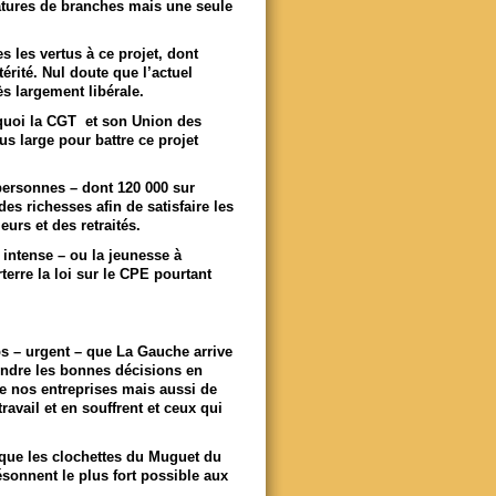
natures de branches mais une seule
 les vertus à ce projet, dont
térité. Nul doute que l’actuel
ès largement libérale.
quoi la CGT et son Union des
us large pour battre ce projet
 personnes – dont 120 000 sur
des richesses afin de satisfaire les
urs et des retraités.
 intense – ou la jeunesse à
erre la loi sur le CPE pourtant
ps – urgent – que La Gauche arrive
rendre les bonnes décisions en
de nos entreprises mais aussi de
travail et en souffrent et ceux qui
 que les clochettes du Muguet du
ésonnent le plus fort possible aux