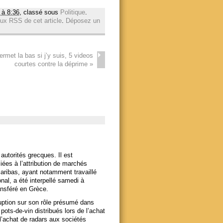
 à 8:36
, classé sous
Politique
.
lux RSS de cet article
.
Déposez un
rmet la bas si j’y suis, 5 videos
courtes contre la déprime
»
autorités grecques. Il est
iées à l’attribution de marchés
ribas, ayant notamment travaillé
onal, a été interpellé samedi à
ansféré en Grèce.
rruption sur son rôle présumé dans
pots-de-vin distribués lors de l’achat
l’achat de radars aux sociétés