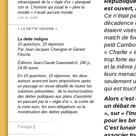
République, 
intransigeant de la « règle d’or » planquait
son or. L’homme qui jouait le « père la
est ouvert, 
morale » n’avait aucune morale.
Ce n’était p
Lire la suite
décadence de
étaient visés
« LA DETTE INDIGNE »
match de foo
La dette indigne
petit Cambod
10 questions, 10 réponses
Par Jean-Jacques Chavigné et Gérard
« Charlie » é
Filoche.
trop forte a
Éditions Jean-Claude Gawsewitch, 240 p.,
et la même j
14,90 euros
leurs menac
En 10 questions, 10 réponses, les deux
seulement un
auteurs avancent leurs propositions après
un passage en revue détaillé de toutes les
qui est touc
solutions présentées : de la restructuration
des dettes publiques aux plans d’austérité
Alors c’est
en passant par la « règle d’or », la sortie de
un débat re
la zone euro, les euro-obligations ou la
monétisation des dettes publiques.
», sur « l’
pour les bi
Partager
|
C’est lunair
associer to