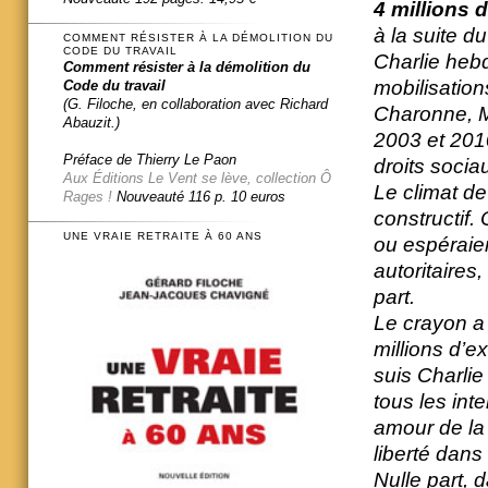
4 millions d
à la suite d
COMMENT RÉSISTER À LA DÉMOLITION DU
CODE DU TRAVAIL
Charlie heb
Comment résister à la démolition du
mobilisation
Code du travail
(G. Filoche, en collaboration avec Richard
Charonne, M
Abauzit.)
2003 et 201
Préface de Thierry Le Paon
droits socia
Aux Éditions Le Vent se lève, collection Ô
Le climat de 
Rages !
Nouveauté 116 p. 10 euros
constructif.
UNE VRAIE RETRAITE À 60 ANS
ou espéraien
autoritaires,
part.
Le crayon a
millions d’ex
suis Charlie
tous les inte
amour de la 
liberté dans
Nulle part,