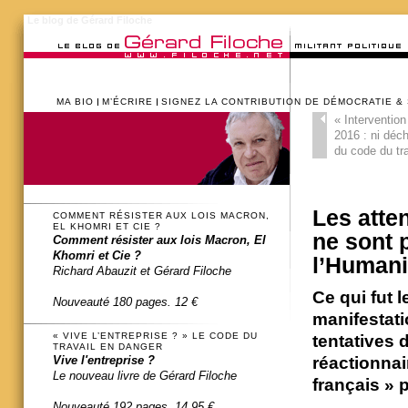
Le blog de Gérard Filoche
MA BIO
M’ÉCRIRE
SIGNEZ LA CONTRIBUTION DE DÉMOCRATIE &
«
Intervention
2016 : ni déc
du code du tra
Les atte
COMMENT RÉSISTER AUX LOIS MACRON,
EL KHOMRI ET CIE ?
ne sont 
Comment résister aux lois Macron, El
Khomri et Cie ?
l’Humani
Richard Abauzit et Gérard Filoche
Ce qui fut 
Nouveauté 180 pages. 12 €
manifestatio
« VIVE L’ENTREPRISE ? » LE CODE DU
tentatives 
TRAVAIL EN DANGER
Vive l'entreprise ?
réactionnai
Le nouveau livre de Gérard Filoche
français » 
Nouveauté 192 pages. 14,95 €