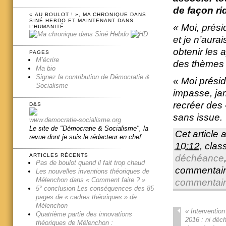
de façon ri
« AU BOULOT ! », MA CHRONIQUE DANS
SINÉ HEBDO ET MAINTENANT DANS
« Moi, prési
L’HUMANITÉ
et je n’aura
obtenir les 
PAGES
M’écrire
des thèmes f
Ma bio
Signez la contribution de Démocratie &
« Moi présid
Socialisme
impasse, jam
recréer des 
D&S
sans issue.
www.democratie-socialisme.org
Le site de "Démocratie & Socialisme", la
Cet article 
revue dont je suis le rédacteur en chef.
10:12
, cla
ARTICLES RÉCENTS
déchéance
Pas de boulot quand il fait trop chaud
commentair
Les nouvelles inventions théoriques de
Mélenchon dans « Comment faire ? »
commentai
5° conclusion Les conséquences des 85
pages de « cadres théoriques » de
Mélenchon
«
Intervention
Quatrième partie des innovations
2016 : ni déc
théoriques de Mélenchon :