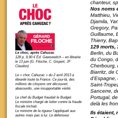
chanteur, sp
Nos noms é
Matthieu, V
Djamila, Yan
Gregory, Pat
Guillaume, E
Thierry, Ba
129 morts, 
Berlin, du B
Le choc, après Cahuzac
128 p, 9,90 € Éd. Gawsewitch – en librairie
du Congo, d
le 13 juin (G. Filoche, C. Gispert, JF
Cherbourg, 
Claudon)
Biarritz, de
Le « choc Cahuzac » du 2 avril 2013 a
d’Espagne, 
ébranlé toute la France. Ce jour-là, des
Saint-Trope
millions de citoyens ont découvert,
abasourdis, une insupportable vérité.
Sancerre, de
Portugal, de
Le chef du Budget fraudait le Budget.
Le ministre chargé de lutter contre la fraude
delà les fron
fiscale trichait.
Le ministre de la rigueur l’appliquait aux
Ils étaient
autres mais pas à lui. Le défenseur