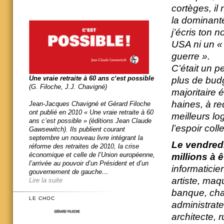
cortèges, il
la dominante
j’écris ton
USA ni un « 
guerre ».
C’était un p
Une vraie retraite à 60 ans c‘est possible
plus de budg
(G. Filoche, J.J. Chavigné)
majoritaire 
haines, à re
Jean-Jacques Chavigné et Gérard Filoche
ont publié en 2010 « Une vraie retraite à 60
meilleurs lo
ans c’est possible » (éditions Jean Claude
l’espoir coll
Gawsewitch). Ils publient courant
septembre un nouveau livre intégrant la
Le vendred
réforme des retraites de 2010, la crise
économique et celle de l’Union européenne,
millions à ê
l’arrivée au pouvoir d’un Président et d’un
informaticien
gouvernement de gauche…
artiste, maq
Lire la suite
banque, chau
LE CHOC
administrate
architecte, 