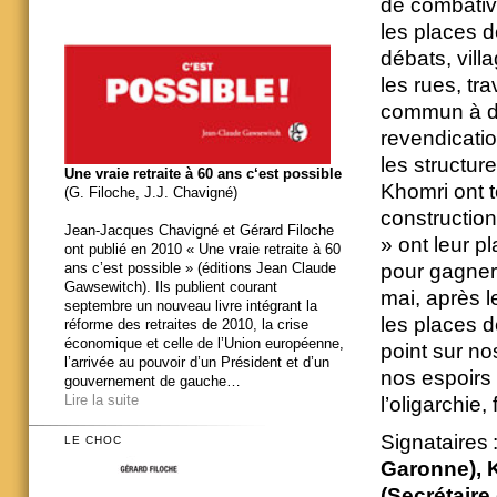
de combativi
les places d
débats, vil
les rues, tra
commun à dé
revendicati
les structur
Une vraie retraite à 60 ans c‘est possible
Khomri ont t
(G. Filoche, J.J. Chavigné)
construction
Jean-Jacques Chavigné et Gérard Filoche
» ont leur p
ont publié en 2010 « Une vraie retraite à 60
ans c’est possible » (éditions Jean Claude
pour gagner.
Gawsewitch). Ils publient courant
mai, après l
septembre un nouveau livre intégrant la
les places de
réforme des retraites de 2010, la crise
économique et celle de l’Union européenne,
point sur no
l’arrivée au pouvoir d’un Président et d’un
nos espoirs
gouvernement de gauche…
Lire la suite
l’oligarchie
Signataires 
LE CHOC
Garonne), 
(Secrétair