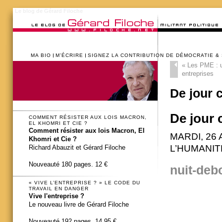
Le blog de Gérard Filoche
MA BIO
M’ÉCRIRE
SIGNEZ LA CONTRIBUTION DE DÉMOCRATIE &
«
Les PME : un
entreprises
De jour 
De jour 
COMMENT RÉSISTER AUX LOIS MACRON,
EL KHOMRI ET CIE ?
Comment résister aux lois Macron, El
MARDI, 26 
Khomri et Cie ?
L’HUMANIT
Richard Abauzit et Gérard Filoche
Nouveauté 180 pages. 12 €
nuit-deb
« VIVE L’ENTREPRISE ? » LE CODE DU
TRAVAIL EN DANGER
Vive l'entreprise ?
Le nouveau livre de Gérard Filoche
Nouveauté 192 pages. 14,95 €