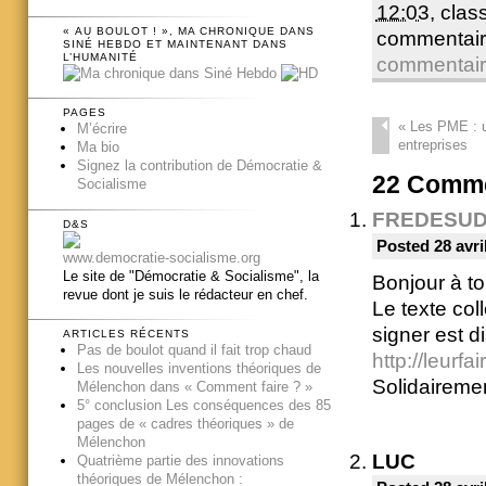
12:03
, cla
« AU BOULOT ! », MA CHRONIQUE DANS
commentair
SINÉ HEBDO ET MAINTENANT DANS
L’HUMANITÉ
commentai
PAGES
«
Les PME : un
M’écrire
entreprises
Ma bio
Signez la contribution de Démocratie &
22
Comme
Socialisme
FREDESU
D&S
Posted 28 avri
www.democratie-socialisme.org
Le site de "Démocratie & Socialisme", la
Bonjour à to
revue dont je suis le rédacteur en chef.
Le texte col
signer est d
ARTICLES RÉCENTS
Pas de boulot quand il fait trop chaud
http://leurfa
Les nouvelles inventions théoriques de
Solidaireme
Mélenchon dans « Comment faire ? »
5° conclusion Les conséquences des 85
pages de « cadres théoriques » de
Mélenchon
LUC
Quatrième partie des innovations
théoriques de Mélenchon :