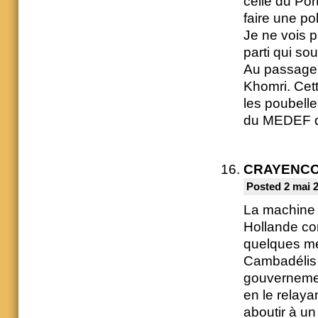
celle du Por
faire une po
Je ne vois 
parti qui sou
Au passage, 
Khomri. Cet
les poubelle
du MEDEF qu’
CRAYENC
Posted 2 mai 2
La machine 
Hollande co
quelques me
Cambadélis 
gouvernemen
en le relaya
aboutir à u