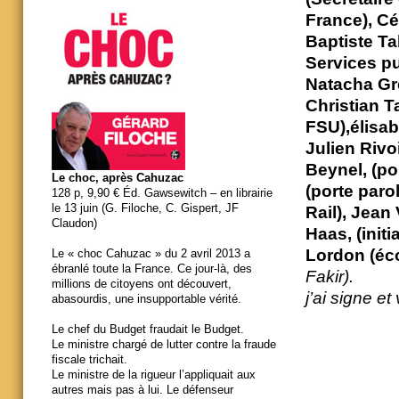
France), Cé
Baptiste Ta
Services pu
Natacha Gr
Christian T
FSU),élisab
Julien Rivo
Beynel, (po
Le choc, après Cahuzac
(porte paro
128 p, 9,90 € Éd. Gawsewitch – en librairie
le 13 juin (G. Filoche, C. Gispert, JF
Rail), Jean
Claudon)
Haas, (initi
Lordon (éco
Le « choc Cahuzac » du 2 avril 2013 a
ébranlé toute la France. Ce jour-là, des
Fakir).
millions de citoyens ont découvert,
j’ai signe et
abasourdis, une insupportable vérité.
Le chef du Budget fraudait le Budget.
Le ministre chargé de lutter contre la fraude
fiscale trichait.
Le ministre de la rigueur l’appliquait aux
autres mais pas à lui. Le défenseur