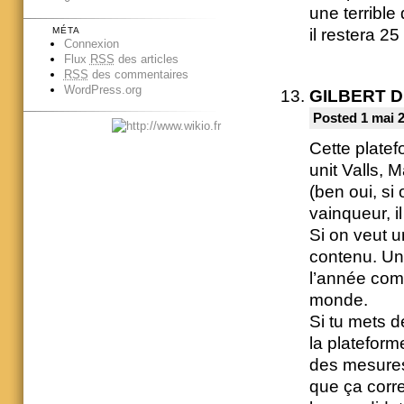
une terrible
il restera 2
MÉTA
Connexion
Flux
RSS
des articles
RSS
des commentaires
WordPress.org
GILBERT 
Posted 1 mai 
Cette platef
unit Valls,
(ben oui, si
vainqueur, i
Si on veut u
contenu. Une
l’année comm
monde.
Si tu mets 
la plateform
des mesures
que ça corre