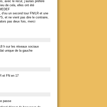
is, avec le recul, j’aurais préféré
ieu de cela, elles ont été
u MEDEF
e, d’ou un second tour FN/LR et une
S, et ne vient pas dire le contraire,
, alors pas deux fois, merci
18 h sur les réseaux sociaux
idat unique de la gauche
R et FN en 17
ite passe