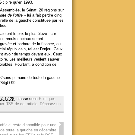
 : pire qu’en 1993.
l’Assemblée, le Sénat, 20 régions sur
dite de l’offre
» lui a fait perdre cinq
relle de la gauche constituée par les
fiée.
ieront le prix le plus élevé : car
 les reculs sociaux seront
ravée et barbare de la finance, ou
al républicain, tel est l’enjeu. Ceux
ent avoir du temps devant eux. Ceux
stoire. Les meilleurs veulent sauver
orables. Pourtant, à condition de
8/sans-primaire-de-toute-la-gauche-
784gO.99
 à 17:28
, classé sous
Politique
.
lux RSS de cet article
.
Déposez un
officiel reste disponible pour une
 de toute la gauche en décembre