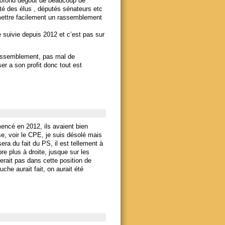
profond dégout de beaucoup de
é des élus , députés sénateurs etc
mettre facilement un rassemblement
 suivie depuis 2012 et c’est pas sur
assemblement, pas mal de
r a son profit donc tout est
mencé en 2012, ils avaient bien
e, voir le CPE, je suis désolé mais
era du fait du PS, il est tellement à
re plus à droite, jusque sur les
serait pas dans cette position de
he aurait fait, on aurait été