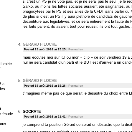
si c’est un PS je ne vote pas, et je ne serai pas le seul, je le red
Sarko, au moins les luttes sociales auraient été saignantes, au l
phagocytées par le PS et ses alliés de la CFDT sans parler d
de plus si c’est un PS il y aura pléthore de candidats de gauch
déconfiture aux legislatives, et ce sera entièrement la faute du P
les faits parlent, ils avaient tout pour réussir, ils ont tout gâché
GÉRARD FILOCHE
Posted 19 août 2016 at 15:25
|
Permalien
mais ecoutes moi sur lCI ou mon « clip » ce soir vendredi 19 à 
nul ne sera candidat d’un parti et le BUT est d’arriver a un cand
brairie
F
GÉRARD FILOCHE
3 a
Posted 19 août 2016 at 15:26
|
Permalien
 des
t’imagines même pas ce que serait le désastre du choix entre L
.
t.
SOCRATE
la fraude
Posted 19 août 2016 at 21:41
|
Permalien
 aux
je comprend ta position Gérard ce serait un désastre que la dro