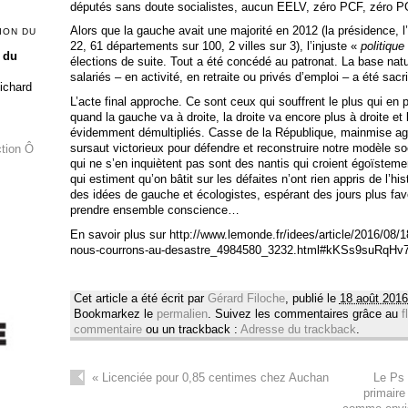
députés sans doute socialistes, aucun EELV, zéro PCF, zéro PG
Alors que la gauche avait une majorité en 2012 (la présidence, 
ION DU
22, 61 départements sur 100, 2 villes sur 3), l’injuste «
politique 
 du
élections de suite. Tout a été concédé au patronat. La base natu
salariés – en activité, en retraite ou privés d’emploi – a été sacri
Richard
L’acte final approche. Ce sont ceux qui souffrent le plus qui en pa
quand la gauche va à droite, la droite va encore plus à droite et
évidemment démultipliés. Casse de la République, mainmise agg
sursaut victorieux pour défendre et reconstruire notre modèle soci
ction Ô
qui ne s’en inquiètent pas sont des nantis qui croient égoïstem
qui estiment qu’on bâtit sur les défaites n’ont rien appris de l’hi
des idées de gauche et écologistes, espérant des jours plus fav
prendre ensemble conscience…
En savoir plus sur http://www.lemonde.fr/idees/article/2016/08/1
nous-courrons-au-desastre_4984580_3232.html#kKSs9suRqHv
Cet article a été écrit par
Gérard Filoche
, publié le
18 août 2016
Bookmarkez le
permalien
. Suivez les commentaires grâce au
f
commentaire
ou un trackback :
Adresse du trackback
.
«
Licenciée pour 0,85 centimes chez Auchan
Le Ps 
primaire