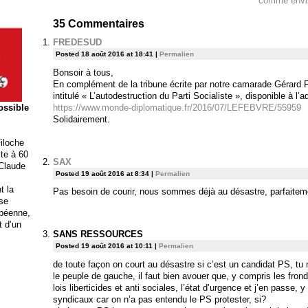
comme envi
35
Commentaires
FREDESUD
Posted 18 août 2016 at 18:41
|
Permalien
Bonsoir à tous,
En complément de la tribune écrite par notre camarade Gérard Filo
intitulé « L’autodestruction du Parti Socialiste », disponible à l’
https://www.monde-diplomatique.fr/2016/07/LEFEBVRE/55959
possible
Solidairement.
iloche
ite à 60
SAX
 Claude
Posted 19 août 2016 at 8:34
|
Permalien
t la
Pas besoin de courir, nous sommes déjà au désastre, parfaitemen
ise
opéenne,
t d’un
SANS RESSOURCES
Posted 19 août 2016 at 10:11
|
Permalien
de toute façon on court au désastre si c’est un candidat PS, tu
le peuple de gauche, il faut bien avouer que, y compris les fron
lois liberticides et anti sociales, l’état d’urgence et j’en passe
syndicaux car on n’a pas entendu le PS protester, si?