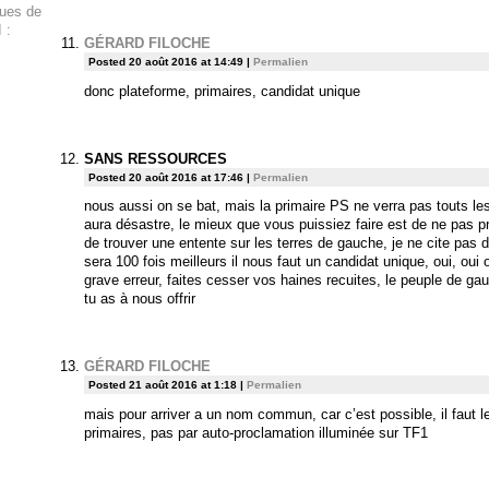
ques de
 :
GÉRARD FILOCHE
Posted 20 août 2016 at 14:49
|
Permalien
donc plateforme, primaires, candidat unique
SANS RESSOURCES
Posted 20 août 2016 at 17:46
|
Permalien
nous aussi on se bat, mais la primaire PS ne verra pas touts le
aura désastre, le mieux que vous puissiez faire est de ne pas pr
de trouver une entente sur les terres de gauche, je ne cite pas de
sera 100 fois meilleurs il nous faut un candidat unique, oui, ou
grave erreur, faites cesser vos haines recuites, le peuple de g
tu as à nous offrir
GÉRARD FILOCHE
Posted 21 août 2016 at 1:18
|
Permalien
mais pour arriver a un nom commun, car c’est possible, il faut 
primaires, pas par auto-proclamation illuminée sur TF1