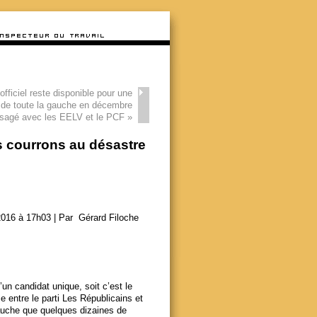
officiel reste disponible pour une
 de toute la gauche en décembre
sagé avec les EELV et le PCF
»
s courrons au désastre
016 à 17h03 | Par Gérard Filoche
un candidat unique, soit c’est le
e entre le parti Les Républicains et
 gauche que quelques dizaines de