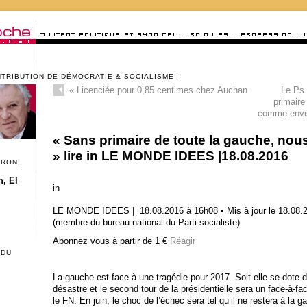
NTRIBUTION DE DÉMOCRATIE & SOCIALISME
«
Licenciée pour 0,85 centimes chez Auchan
Le Ps 
primaire
comme envi
« Sans primaire de toute la gauche, nou
» lire in LE MONDE IDEES |18.08.2016
CRON,
, El
in
LE MONDE IDEES | 18.08.2016 à 16h08 • Mis à jour le 18.08.2
(membre du bureau national du Parti socialiste)
Abonnez vous à partir de 1 €
Réagir
 DU
La gauche est face à une tragédie pour 2017. Soit elle se dote d’
désastre et le second tour de la présidentielle sera un face-à-fac
le FN. En juin, le choc de l’échec sera tel qu’il ne restera à la