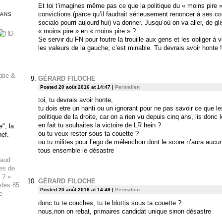
Et toi t’imagines même pas ce que la politique du « moins pire 
convictions (parce qu’il faudrait sérieusement renoncer à ses c
DANS
socialo pourri aujourd’hui) va donner. Jusqu’où on va aller, de 
« moins pire » en « moins pire » ?
Se servir du FN pour foutre la trouille aux gens et les obliger à v
les valeurs de la gauche, c’est minable. Tu devrais avoir honte !
atie &
GÉRARD FILOCHE
Posted 20 août 2016 at 14:47
|
Permalien
toi, tu devrais avoir honte,
tu dois etre un nanti ou un ignorant pour ne pas savoir ce que les
politique de la droite, car on a rien vu depuis cinq ans, lis do
en fait tu souhaites la victoire de LR hein ?
", la
ou tu veux rester sous ta couette ?
hef.
ou tu milites pour l’ego de mélenchon dont le score n’aura aucu
tous ensemble le désastre
haud
ues de
 ? »
GÉRARD FILOCHE
 des 85
Posted 20 août 2016 at 14:49
|
Permalien
e
donc tu te couches, tu te blottis sous ta couette ?
nous,non on rebat, primaires candidat unique sinon désastre