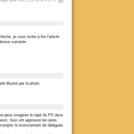
sagé avec les EELV et le PCF
»
che, je vous invite à lire l’article
adresse suivante :
t illustré par la photo.
 ne peux imaginer le rejet du PS dans
deurs, tous ont approuvé les pires
, y compris le licenciement de délégués