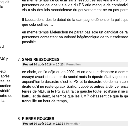
en meme temps ce qu’écrit sans ressources est vrai il y a un 
anquait
personnes de gauche vis a vis du PS etle manque de combativit
 la
vis a vis des lois scandaleuse du gouvernement ne va pas per
….
Il faudra donc des le début de la campagne dénoncer la politique
que cela suffise….
en meme temps Melenchon ne parait pas etre un candidat de r
personnes contestant sa volonté hégémonique de tout cadenasse
possible….
ard
240 p.,
SANS RESSOURCES
Posted 20 août 2016 at 10:23
|
Permalien
deux
ce choix, on l’a déjà eu en 2002, et on a vu, le désastre à com
 après
essayé avant de casser du social mais la riposte était vigoureus
tes les
aujourd’hui le désastre c’est le PS et le désastre de demain ce s
uration
droite qu’il ne reste qu’aux Sarko, Juppé et autres à dériver enco
stérité
terres de MLP, si le PS avait fait à gauche toute, et d’une il ne 
ortie de
battu, et de deux, le temps que les UMP défassent ce que la gauc
 la
tranquille un bout de temps,
PIERRE ROUGIER
Posted 20 août 2016 at 11:35
|
Permalien