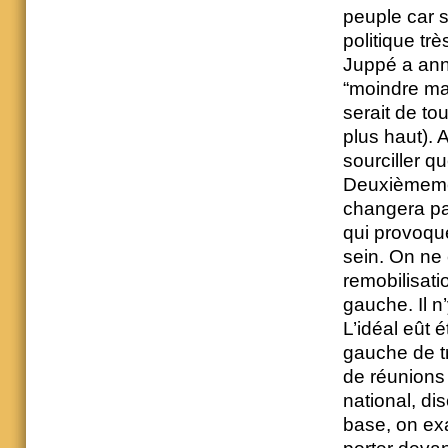
peuple car s
politique tr
Juppé a anno
“moindre mal”
serait de to
plus haut). A
sourciller q
Deuxièmemen
changera pa
qui provoque
sein. On ne
remobilisat
gauche. Il n
L’idéal eût 
gauche de tr
de réunions
national, di
base, on exa