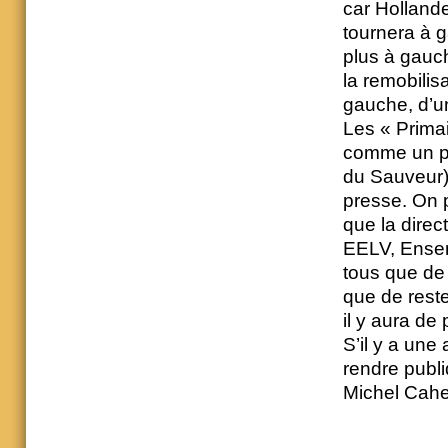
car Hollande
tournera à 
plus à gauc
la remobilis
gauche, d’un
Les « Primai
comme un pro
du Sauveur).
presse. On 
que la direc
EELV, Ensem
tous que de 
que de reste
il y aura de
S’il y a une 
rendre publ
Michel Cahe