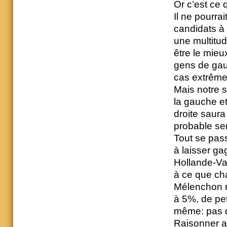
Or c’est ce 
Il ne pourra
candidats à
une multitu
être le mieu
gens de gau
cas extrême:
Mais notre s
la gauche et
droite saura
probable ser
Tout se pas
à laisser gag
Hollande-Val
à ce que ch
Mélenchon r
à 5%, de pet
même: pas d
Raisonner ai