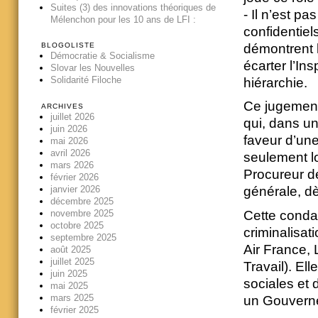
Suites (3) des innovations théoriques de
- Il n’est 
Mélenchon pour les 10 ans de LFI :
confidentiel
démontrent l
BLOGOLISTE
Démocratie & Socialisme
écarter l’In
Slovar les Nouvelles
Solidarité Filoche
hiérarchie.
Ce jugement
ARCHIVES
juillet 2026
qui, dans un
juin 2026
faveur d’une
mai 2026
avril 2026
seulement lo
mars 2026
Procureur d
février 2026
janvier 2026
générale, dè
décembre 2025
novembre 2025
Cette condam
octobre 2025
criminalisa
septembre 2025
Air France, 
août 2025
juillet 2025
Travail). Ell
juin 2025
sociales et 
mai 2025
mars 2025
un Gouverne
février 2025