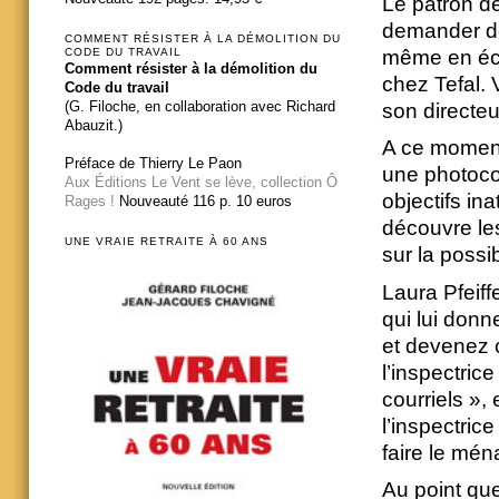
Le patron de
demander de 
COMMENT RÉSISTER À LA DÉMOLITION DU
même en éch
CODE DU TRAVAIL
Comment résister à la démolition du
chez Tefal. 
Code du travail
(G. Filoche, en collaboration avec Richard
son directeu
Abauzit.)
A ce moment
Préface de Thierry Le Paon
une photocopi
Aux Éditions Le Vent se lève, collection Ô
objectifs in
Rages !
Nouveauté 116 p. 10 euros
découvre les
UNE VRAIE RETRAITE À 60 ANS
sur la possib
Laura Pfeiffe
qui lui donn
et devenez c
l’inspectric
courriels »,
l’inspectrice
faire le ména
Au point que