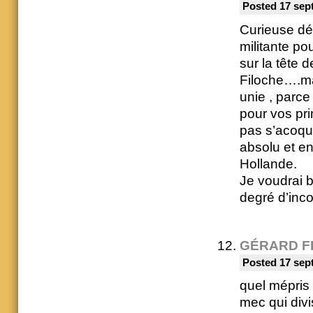
Posted 17 sep
Curieuse dé
militante p
sur la tête 
Filoche….ma
unie , parc
pour vos pr
pas s’acoqui
absolu et e
Hollande.
Je voudrai 
degré d’inco
GÉRARD F
Posted 17 sep
quel mépris 
mec qui divi