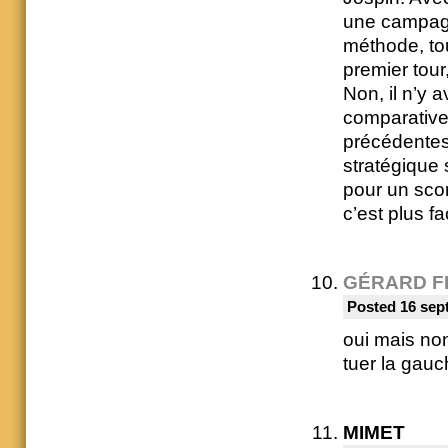
une campagn
méthode, tou
premier tour
Non, il n’y 
comparativem
précédentes.
stratégique 
pour un scor
c’est plus f
GÉRARD F
Posted 16 sep
oui mais non
tuer la gauc
MIMET