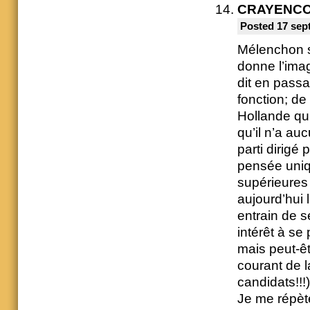
CRAYENC
Posted 17 sep
Mélenchon sa
donne l’imag
dit en passa
fonction; de
Hollande qui
qu’il n’a a
parti dirigé
pensée uniqu
supérieures 
aujourd’hui 
entrain de s
intérêt à se
mais peut-ê
courant de l
candidats!!!)
Je me répèt