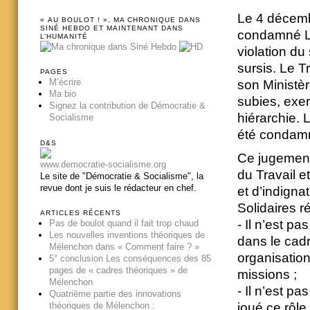
Le 4 décemb
« AU BOULOT ! », MA CHRONIQUE DANS
SINÉ HEBDO ET MAINTENANT DANS
condamné Lau
L’HUMANITÉ
violation d
sursis. Le T
PAGES
M’écrire
son Ministèr
Ma bio
subies, exer
Signez la contribution de Démocratie &
hiérarchie. 
Socialisme
été condam
D&S
Ce jugement
www.democratie-socialisme.org
du Travail e
Le site de "Démocratie & Socialisme", la
revue dont je suis le rédacteur en chef.
et d’indigna
Solidaires r
ARTICLES RÉCENTS
- Il n’est p
Pas de boulot quand il fait trop chaud
Les nouvelles inventions théoriques de
dans le cad
Mélenchon dans « Comment faire ? »
organisation
5° conclusion Les conséquences des 85
pages de « cadres théoriques » de
missions ;
Mélenchon
- Il n’est p
Quatrième partie des innovations
joué ce rôle
théoriques de Mélenchon :