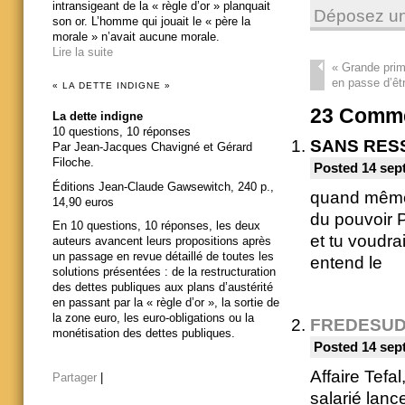
intransigeant de la « règle d’or » planquait
Déposez un
son or. L’homme qui jouait le « père la
morale » n’avait aucune morale.
Lire la suite
«
Grande prima
en passe d’être
« LA DETTE INDIGNE »
23
Comme
La dette indigne
10 questions, 10 réponses
SANS RES
Par Jean-Jacques Chavigné et Gérard
Filoche.
Posted 14 sep
Éditions Jean-Claude Gawsewitch, 240 p.,
quand même,
14,90 euros
du pouvoir 
En 10 questions, 10 réponses, les deux
et tu voudr
auteurs avancent leurs propositions après
un passage en revue détaillé de toutes les
entend le
solutions présentées : de la restructuration
des dettes publiques aux plans d’austérité
en passant par la « règle d’or », la sortie de
la zone euro, les euro-obligations ou la
FREDESU
monétisation des dettes publiques.
Posted 14 sep
Affaire Tefa
Partager
|
salarié lance