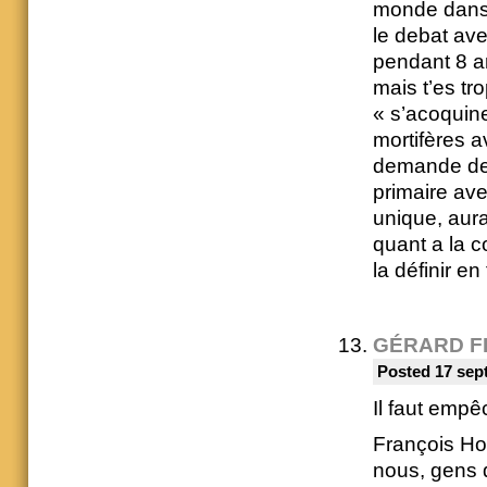
monde dans 
le debat ave
pendant 8 a
mais t’es tr
« s’acoquin
mortifères a
demande de 
primaire ave
unique, aurai
quant a la 
la définir en
GÉRARD F
Posted 17 sep
Il faut empê
François Hol
nous, gens d