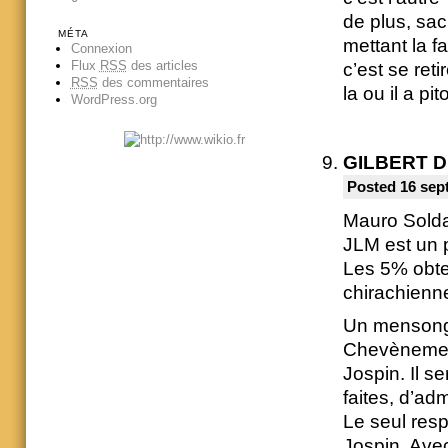
de plus, sac
MÉTA
mettant la fa
Connexion
Flux
RSS
des articles
c’est se reti
RSS
des commentaires
la ou il a p
WordPress.org
GILBERT 
Posted 16 sep
Mauro Solda
JLM est un p
Les 5% obten
chirachienne
Un mensonge
Chevènement
Jospin. Il s
faites, d’ad
Le seul resp
Jospin. Ave