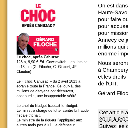
On est dans 
Haute-Savoie
pour faire ou
pour accuser
pour missio
Annecy ce jo
millions qui
énorme impo
Le choc, après Cahuzac
128 p, 9,90 € Éd. Gawsewitch – en librairie
Nous serons 
le 13 juin (G. Filoche, C. Gispert, JF
à Chambéry à
Claudon)
et les droit
Le « choc Cahuzac » du 2 avril 2013 a
de l’OIT.
ébranlé toute la France. Ce jour-là, des
millions de citoyens ont découvert,
Gérard Filo
abasourdis, une insupportable vérité.
Le chef du Budget fraudait le Budget.
Le ministre chargé de lutter contre la fraude
Cet article 
fiscale trichait.
2016 à 8:0
Le ministre de la rigueur l’appliquait aux
autres mais pas à lui. Le défenseur
Suivez les