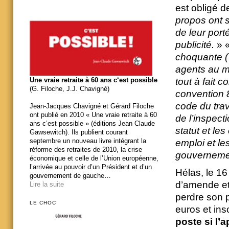
est obligé d
propos ont 
de leur port
publicité.
» 
choquante (…
agents au mo
Une vraie retraite à 60 ans c‘est possible
tout à fait c
(G. Filoche, J.J. Chavigné)
convention 8
code du trava
Jean-Jacques Chavigné et Gérard Filoche
ont publié en 2010 « Une vraie retraite à 60
de l’inspect
ans c’est possible » (éditions Jean Claude
statut et les
Gawsewitch). Ils publient courant
septembre un nouveau livre intégrant la
emploi et l
réforme des retraites de 2010, la crise
gouvernement
économique et celle de l’Union européenne,
l’arrivée au pouvoir d’un Président et d’un
Hélas, le 16
gouvernement de gauche…
d’amende et 
Lire la suite
perdre son 
LE CHOC
euros et ins
poste si l’