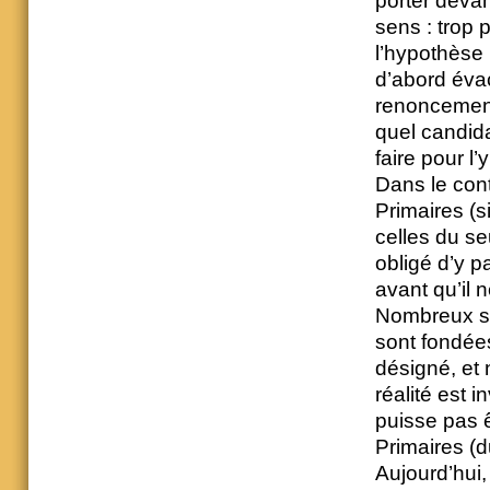
porter devan
sens : trop 
l’hypothèse 
d’abord éva
renoncement 
quel candid
faire pour l
Dans le cont
Primaires (s
celles du se
obligé d’y pa
avant qu’il 
Nombreux so
sont fondées
désigné, et 
réalité est 
puisse pas ê
Primaires (d
Aujourd’hui, 