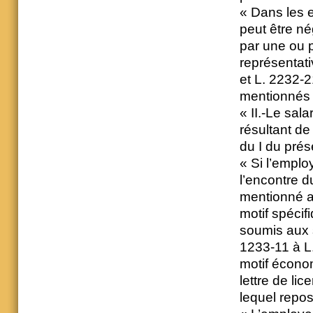
« Dans les 
peut être n
par une ou p
représentati
et L. 2232-2
mentionnés à
« II.-Le sala
résultant de
du I du prése
« Si l’empl
l’encontre d
mentionné a
motif spécif
soumis aux s
1233-11 à L.
motif économ
lettre de li
lequel repos