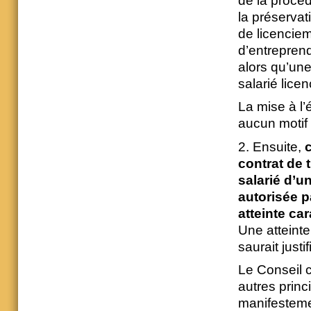
de la procé
la préservat
de licencieme
d’entreprend
alors qu’une
salarié licen
La mise à l’
aucun motif 
2. Ensuite,
c
contrat de 
salarié d’u
autorisée pa
atteinte ca
Une atteinte
saurait justif
Le Conseil c
autres princ
manifestemen