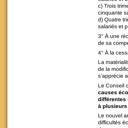
c) Trois tri
cinquante sa
d) Quatre tr
salariés et 
3° À une réo
de sa compét
4° À la cessa
La matériali
de la modifi
s’apprécie a
Le Conseil 
causes éco
différentes
à plusieurs
Le nouvel ar
difficultés 