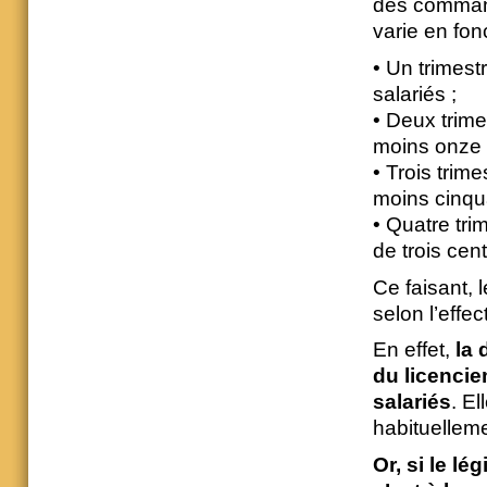
des command
varie en fon
• Un trimes
salariés ;
• Deux trime
moins onze s
• Trois trim
moins cinqua
• Quatre tri
de trois cent
Ce faisant, l
selon l’effect
En effet,
la 
du licencie
salariés
. E
habituelleme
Or, si le lé