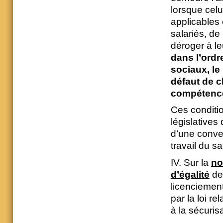
lorsque celu
applicables 
salariés, d
déroger à le
dans l’ordr
sociaux, le
défaut de c
compétenc
Ces conditio
législatives
d’une conven
travail du sa
IV. Sur la
no
d’égalité
de 
licenciement
par la loi re
à la sécuris