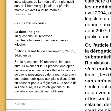
caractère d’o
intransigeant de la « règle d’or » planquait
son or. L’homme qui jouait le « père la
les conditi
morale » n’avait aucune morale.
avril 2004, p
Lire la suite
législateur 
« LA DETTE INDIGNE »
donnée aux 
août 2007, L
La dette indigne
public dans 
10 questions, 10 réponses
Par Jean-Jacques Chavigné et Gérard
Or,
l’articl
Filoche.
la dérogati
Éditions Jean-Claude Gawsewitch, 240 p.,
14,90 euros
substantiel
En 10 questions, 10 réponses, les deux
l’habilitati
auteurs avancent leurs propositions après
s’est conte
un passage en revue détaillé de toutes les
travail,
les 
solutions présentées : de la restructuration
des dettes publiques aux plans d’austérité
sans précis
en passant par la « règle d’or », la sortie de
seulement pr
la zone euro, les euro-obligations ou la
monétisation des dettes publiques.
de prévenan
et les condi
Partager
|
salariés, de
cours de pé