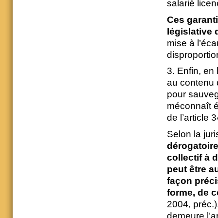
salarié licen
Ces garanti
législative 
mise à l’éca
disproportio
3. Enfin, en 
au contenu de
pour sauvega
méconnaît é
de l’article 
Selon la jur
dérogatoire
collectif à
peut être au
façon préci
forme, de 
2004, préc.)
demeure l’art