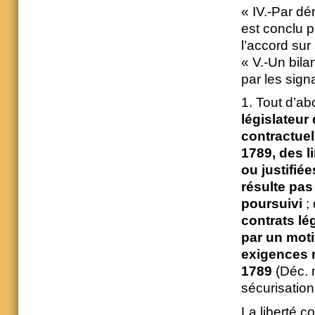
« IV.-Par dé
est conclu p
l’accord sur 
« V.-Un bila
par les sign
1. Tout d’ab
législateur 
contractuel
1789, des l
ou justifiée
résulte pas
poursuivi
; 
contrats lé
par un moti
exigences r
1789
(Déc. n
sécurisation
La liberté c