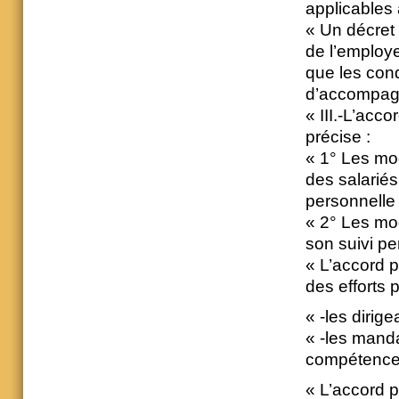
applicables
« Un décret 
de l’employe
que les cond
d’accompag
« III.-L’acc
précise :
« 1° Les mod
des salariés
personnelle 
« 2° Les mod
son suivi pe
« L’accord p
des efforts 
« -les dirig
« -les manda
compétences
« L’accord p