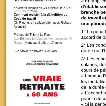
« En applica
d’établisse
COMMENT RÉSISTER À LA DÉMOLITION DU
CODE DU TRAVAIL
branche pe
Comment résister à la démolition du
de travail e
Code du travail
(G. Filoche, en collaboration avec Richard
une période
Abauzit.)
1° La périod
Préface de Thierry Le Paon
accord de br
Aux Éditions Le Vent se lève, collection Ô
Rages !
Nouveauté 116 p. 10 euros
2° Les cond
durée ou d’h
UNE VRAIE RETRAITE À 60 ANS
3° Les cond
salariés, de
cours de pér
« Lorsque l’
les modalité
de la durée 
« L’accord p
pour le déc
« Si la péri