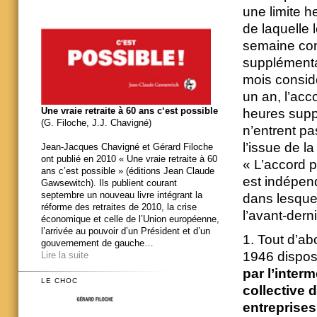
une limite h
de laquelle 
semaine con
supplémenta
mois considé
un an, l’acc
Une vraie retraite à 60 ans c‘est possible
heures suppl
(G. Filoche, J.J. Chavigné)
n’entrent p
l’issue de l
Jean-Jacques Chavigné et Gérard Filoche
ont publié en 2010 « Une vraie retraite à 60
« L’accord p
ans c’est possible » (éditions Jean Claude
est indépend
Gawsewitch). Ils publient courant
septembre un nouveau livre intégrant la
dans lesquel
réforme des retraites de 2010, la crise
l’avant-derni
économique et celle de l’Union européenne,
l’arrivée au pouvoir d’un Président et d’un
1. Tout d’ab
gouvernement de gauche…
1946 dispos
Lire la suite
par l’inter
LE CHOC
collective 
entreprises