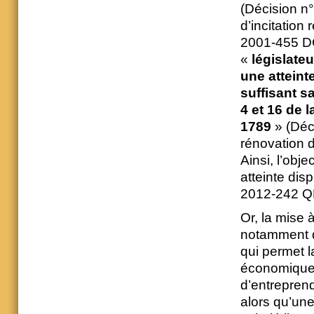
(Décision n°
d’incitation 
2001-455 DC
«
législate
une atteinte
suffisant s
4 et 16 de 
1789
» (Déc
rénovation d
Ainsi, l’obje
atteinte dis
2012-242 Q
Or, la mise 
notamment d
qui permet l
économique d
d’entreprend
alors qu’une