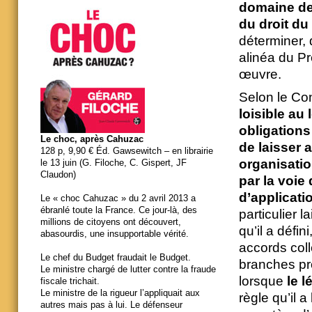
domaine de 
du droit du 
déterminer, 
alinéa du Pr
œuvre.
Selon le Con
loisible au 
obligations
Le choc, après Cahuzac
de laisser 
128 p, 9,90 € Éd. Gawsewitch – en librairie
organisatio
le 13 juin (G. Filoche, C. Gispert, JF
Claudon)
par la voie
d’applicati
Le « choc Cahuzac » du 2 avril 2013 a
ébranlé toute la France. Ce jour-là, des
particulier 
millions de citoyens ont découvert,
qu’il a défin
abasourdis, une insupportable vérité.
accords coll
Le chef du Budget fraudait le Budget.
branches pro
Le ministre chargé de lutter contre la fraude
lorsque
le l
fiscale trichait.
Le ministre de la rigueur l’appliquait aux
règle qu’il 
autres mais pas à lui. Le défenseur