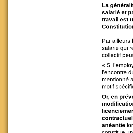
La générali
salarié et p
travail est 
Constitutio
Par ailleurs 
salarié qui 
collectif peu
« Si l’empl
l’encontre d
mentionné a
motif spécif
Or, en prév
modificatio
licenciement
contractuel
anéantie
lor
constitue un 