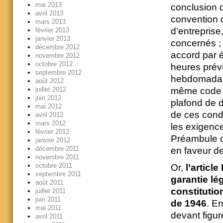
mai 2013
conclusion d
avril 2013
convention o
mars 2013
d’entreprise
février 2013
janvier 2013
concernés ; 
décembre 2012
accord par é
novembre 2012
octobre 2012
heures prévu
septembre 2012
hebdomadaire
août 2012
juillet 2012
même code ;
juin 2012
plafond de d
mai 2012
de ces condi
avril 2012
mars 2012
les exigence
février 2012
Préambule d
janvier 2012
décembre 2011
en faveur de
novembre 2011
octobre 2011
Or,
l’articl
septembre 2011
garantie lé
août 2011
constitutio
juillet 2011
juin 2011
de 1946
. En
mai 2011
devant figure
avril 2011