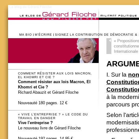
Le blog de Gérard Filoche
MA BIO
M’ÉCRIRE
SIGNEZ LA CONTRIBUTION DE DÉMOCRATIE &
«
Propositions
constitutionne
Internationale
ARGUMENT
I. Sur la
non
COMMENT RÉSISTER AUX LOIS MACRON,
EL KHOMRI ET CIE ?
Constitution
Comment résister aux lois Macron, El
Khomri et Cie ?
Constitutio
Richard Abauzit et Gérard Filoche
à la moderni
Nouveauté 180 pages. 12 €
parcours pr
Selon l’artic
« VIVE L’ENTREPRISE ? » LE CODE DU
TRAVAIL EN DANGER
modernisatio
Vive l'entreprise ?
Le nouveau livre de Gérard Filoche
professionne
Nouveauté 192 pages. 14,95 €