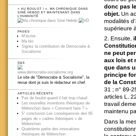
donc pas le
« AU BOULOT ! », MA CHRONIQUE DANS
objet.
Un acc
SINÉ HEBDO ET MAINTENANT DANS
L’HUMANITÉ
modalités d
supérieure à
PAGES
M’écrire
2. Ensuite,
i
Ma bio
Constitution
Signez la contribution de Démocratie &
Socialisme
ne peut per
aux lois et
D&S
que dans un
www.democratie-socialisme.org
principe fo
Le site de "Démocratie & Socialisme", la
de la Const
revue dont je suis le rédacteur en chef.
31 ; n° 89-2
ARTICLES RÉCENTS
articles L. 
Pas de boulot quand il fait trop chaud
Les nouvelles inventions théoriques de
travail deme
Mélenchon dans « Comment faire ? »
maintenu par
5° conclusion Les conséquences des 85
pages de « cadres théoriques » de
Dans la mesur
Mélenchon
constitution
Quatrième partie des innovations
théoriques de Mélenchon :