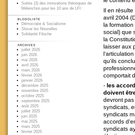
le contenu e
Suites (3) des innovations théoriques de
Mélenchon pour les 10 ans de LFI :
Il en résult
avril 2004 (
BLOGOLISTE
Démocratie & Socialisme
la formation
Slovar les Nouvelles
social) que s
Solidarité Filoche
la Constituti
laisser aux
ARCHIVES
juillet 2026
l’articulatio
juin 2026
mai 2026
qu’ils concl
avril 2026
professionne
mars 2026
comportait d
février 2026
janvier 2026
-
les accor
décembre 2025
novembre 2025
doivent êtr
octobre 2025
devront pas 
septembre 2025
août 2025
syndicats, 
juillet 2025
syndicats ma
juin 2025
accords d’en
mai 2025
mars 2025
syndicats ay
février 2025