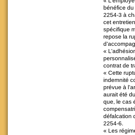
« L’employeu
bénéfice du 
2254-3 à cha
cet entretien
spécifique m
repose la ru
d’accompag
« L’adhésio
personnalisé
contrat de tr
« Cette rupt
indemnité co
prévue à l’a
aurait été d
que, le cas 
compensatri
défalcation 
2254-6.
« Les régime