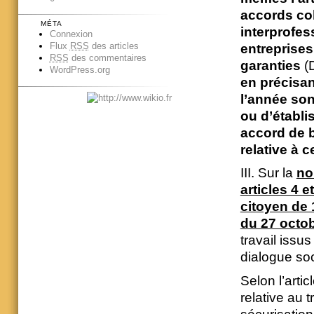
accords col
MÉTA
interprofes
Connexion
Flux
RSS
des articles
entreprises
RSS
des commentaires
garanties
(D
WordPress.org
en précisan
l’année son
ou d’établi
accord de b
relative à c
III. Sur la
no
articles 4 
citoyen de
du 27 octo
travail issus
dialogue soc
Selon l’artic
relative au t