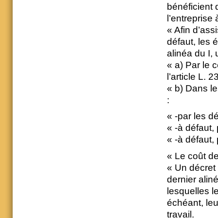
bénéficient 
l’entreprise 
« Afin d’ass
défaut, les 
alinéa du I,
« a) Par le 
l’article L. 
« b) Dans le
:
« -par les d
« -à défaut,
« -à défaut,
« Le coût de
« Un décret 
dernier alin
lesquelles l
échéant, leu
travail.