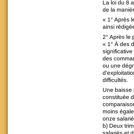
La loi du 8 
de la manièr
« 1° Après l
ainsi rédigé
2° Après le 
« 1° À des d
significativ
des commande
ou une dégra
d’exploitatio
difficultés.
Une baisse s
constituée d
comparaison
moins égale 
onze salarié
b) Deux tri
salariés et 