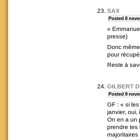
SAX
Posted 8 nove
« Emmanuel M
presse)
Donc même s’
pour récupér
Reste à savo
GILBERT 
Posted 9 nove
GF : « si le
janvier, oui,
On en a un p
prendre tes 
majoritaires