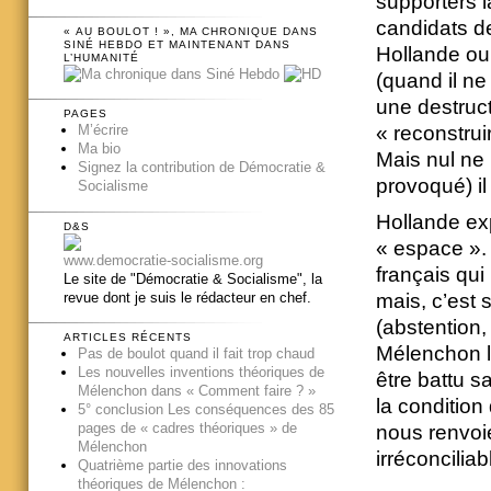
supporters l
candidats de
« AU BOULOT ! », MA CHRONIQUE DANS
SINÉ HEBDO ET MAINTENANT DANS
Hollande ou 
L’HUMANITÉ
(quand il ne
une destruct
PAGES
« reconstrui
M’écrire
Ma bio
Mais nul ne 
Signez la contribution de Démocratie &
provoqué) il
Socialisme
Hollande exp
D&S
« espace ». M
www.democratie-socialisme.org
français qui
Le site de "Démocratie & Socialisme", la
revue dont je suis le rédacteur en chef.
mais, c’est 
(abstention, 
ARTICLES RÉCENTS
Mélenchon l
Pas de boulot quand il fait trop chaud
Les nouvelles inventions théoriques de
être battu s
Mélenchon dans « Comment faire ? »
la condition
5° conclusion Les conséquences des 85
pages de « cadres théoriques » de
nous renvoi
Mélenchon
irréconcilia
Quatrième partie des innovations
théoriques de Mélenchon :