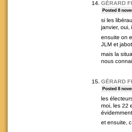
GÉRARD F
Posted 8 nove
si les libér
janvier, oui,
ensuite on e
JLM et jabot
mais la situ
nous conna
GÉRARD F
Posted 8 nove
les électeur
moi, les 22 
évidemmen
et ensuite, 