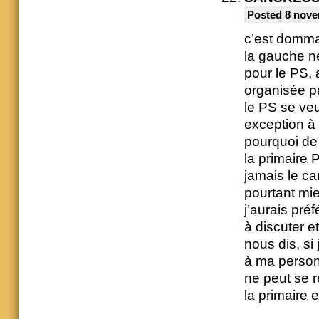
Posted 8 nove
c’est domma
la gauche ne
pour le PS, 
organisée pa
le PS se ve
exception à 
pourquoi de
la primaire
jamais le ca
pourtant mieu
j’aurais préf
à discuter e
nous dis, si
à ma personn
ne peut se r
la primaire e