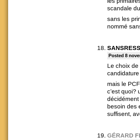
les primaire
scandale du
sans les pri
nommé sans 
SANSRES
Posted 8 nove
Le choix de 
candidature 
mais le PCF 
c’est quoi?
décidément t
besoin des e
suffisent, a
GÉRARD F