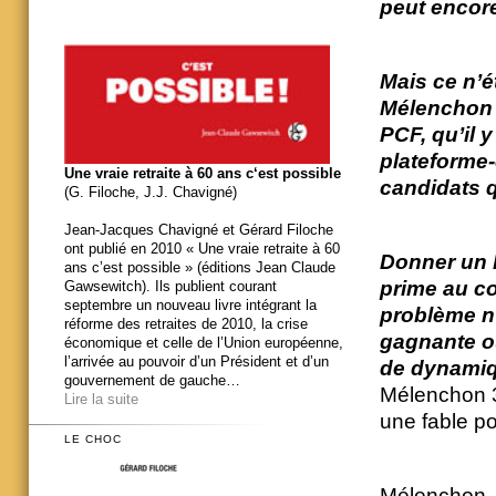
peut encore
Mais ce n’é
Mélenchon l
PCF, qu’il 
plateforme-
Une vraie retraite à 60 ans c‘est possible
candidats qu
(G. Filoche, J.J. Chavigné)
Jean-Jacques Chavigné et Gérard Filoche
ont publié en 2010 « Une vraie retraite à 60
Donner un 
ans c’est possible » (éditions Jean Claude
prime au co
Gawsewitch). Ils publient courant
septembre un nouveau livre intégrant la
problème n’
réforme des retraites de 2010, la crise
gagnante ou
économique et celle de l’Union européenne,
l’arrivée au pouvoir d’un Président et d’un
de dynamiqu
gouvernement de gauche…
Mélenchon 3
Lire la suite
une fable po
LE CHOC
Mélenchon, 