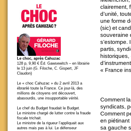
clairement, 
d’unité, tou
une forme de
(sic) et can
souveraine o
s’estompe. I
partis, synd
historiques,
Le choc, après Cahuzac
d’instrument
128 p, 9,90 € Éd. Gawsewitch – en librairie
le 13 juin (G. Filoche, C. Gispert, JF
« France ins
Claudon)
Le « choc Cahuzac » du 2 avril 2013 a
ébranlé toute la France. Ce jour-là, des
millions de citoyens ont découvert,
abasourdis, une insupportable vérité.
Comment la 
syndicats, p
Le chef du Budget fraudait le Budget.
Comment peu
Le ministre chargé de lutter contre la fraude
fiscale trichait.
en piétinant
Le ministre de la rigueur l’appliquait aux
sa gauche so
autres mais pas à lui. Le défenseur