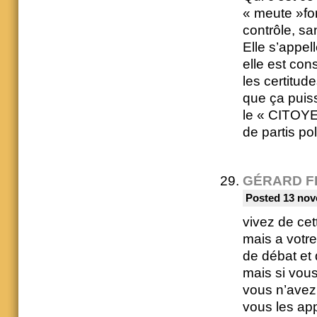
« meute »for
contrôle, sa
Elle s’appe
elle est con
les certitud
que ça puiss
le « CITOYEN
de partis po
GÉRARD F
Posted 13 nov
vivez de cet
mais a votre
de débat et 
mais si vous
vous n’avez
vous les ap