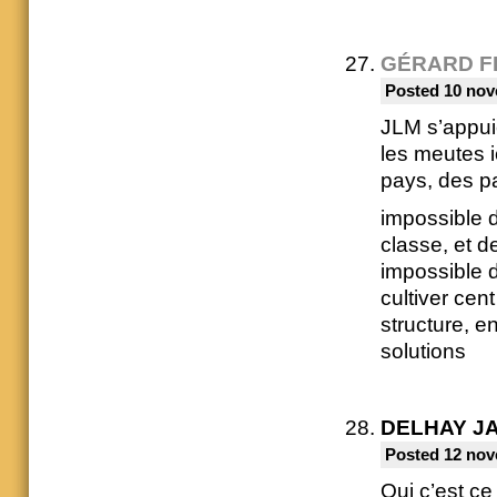
GÉRARD F
Posted 10 nov
JLM s’appuie 
les meutes i
pays, des pa
impossible d
classe, et d
impossible 
cultiver cen
structure, en
solutions
DELHAY J
Posted 12 nov
Qui c’est ce