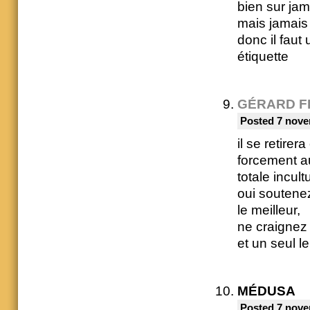
bien sur jam
mais jamais
donc il faut
étiquette
GÉRARD F
Posted 7 nove
il se retirer
forcement au
totale incul
oui soutenez
le meilleur,
ne craignez 
et un seul l
MÉDUSA
Posted 7 nove