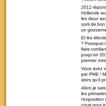
2012 réponda
Hollande au 
les deux ass
sorti de bon
un gouverne
Et les élec
? Pourquoi n
faire confi
jusqu’en 201
premier mini
Vous avez v
par PME ! Mai
alors qu’il 
Alors je sai
les primair
l’exposition
court pour t