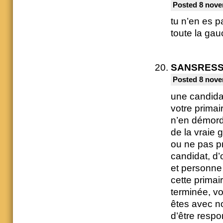
Posted 8 nove
tu n’en es 
toute la gauc
SANSRES
Posted 8 nove
une candida
votre primai
n’en démordr
de la vraie 
ou ne pas pr
candidat, d
et personne
cette primai
terminée, vo
êtes avec no
d’être resp