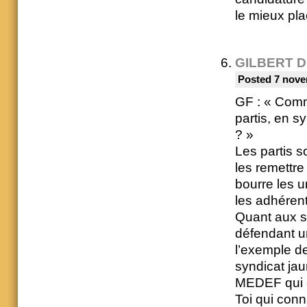
le mieux pla
GILBERT 
Posted 7 nove
GF : « Comm
partis, en s
? »
Les partis so
les remettr
bourre les u
les adhérent
Quant aux sy
défendant un
l’exemple de
syndicat ja
MEDEF qui 
Toi qui conn