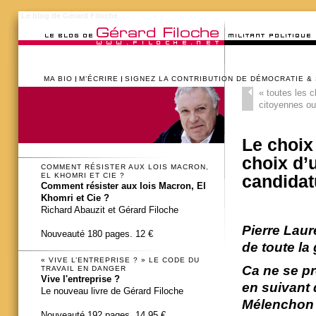
Le blog de Gérard Filoche
MA BIO
M’ÉCRIRE
SIGNEZ LA CONTRIBUTION DE DÉMOCRATIE &
«
toutes les c
citoyennes ou
Le choix
choix d’
COMMENT RÉSISTER AUX LOIS MACRON,
EL KHOMRI ET CIE ?
candidat
Comment résister aux lois Macron, El
Khomri et Cie ?
Richard Abauzit et Gérard Filoche
Pierre Laur
Nouveauté 180 pages. 12 €
de toute la
« VIVE L’ENTREPRISE ? » LE CODE DU
Ca ne se pr
TRAVAIL EN DANGER
Vive l'entreprise ?
en suivant 
Le nouveau livre de Gérard Filoche
Mélenchon q
Nouveauté 192 pages. 14,95 €