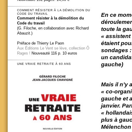
COMMENT RÉSISTER À LA DÉMOLITION DU
En ce mome
CODE DU TRAVAIL
Comment résister à la démolition du
déroulement
Code du travail
(G. Filoche, en collaboration avec Richard
toute la ga
Abauzit.)
« assistent 
étaient pou
Préface de Thierry Le Paon
Aux Éditions Le Vent se lève, collection Ô
sondages : 
Rages !
Nouveauté 116 p. 10 euros
un candidat
gauche)
UNE VRAIE RETRAITE À 60 ANS
Mais il n’y
« co-organi
gauche et au
janvier. Pa
« hollandai
plus à gauc
Mélenchon e