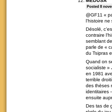
MÉDUSA
Posted 8 nove
@GF11 « par
l’histoire n
Désolé, c’es
contraire l’h
semblant de 
parle de « c
du Tsipras e
Quand on se
socialiste 
en 1981 avec
terrible droi
des thèses 
identitaires
ensuite aup
Des tas de 
règle du jeu