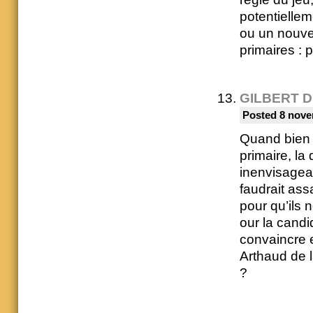
potentiellem
ou un nouve
primaires :
GILBERT 
Posted 8 nove
Quand bien m
primaire, la 
inenvisageab
faudrait as
pour qu’ils 
our la candi
convaincre e
Arthaud de l
?