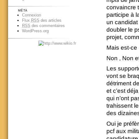
convaincre t
MÉTA
participe à 
Connexion
Flux
RSS
des articles
un candidat 
RSS
des commentaires
doubler le 
WordPress.org
projet, comm
Mais est-ce 
Non , Non e
Les support
vont se braq
détriment de
et c’est dé
qui n’ont pa
trahissent l
des dizaine
Oui je préfè
pcf aux milit
candidature