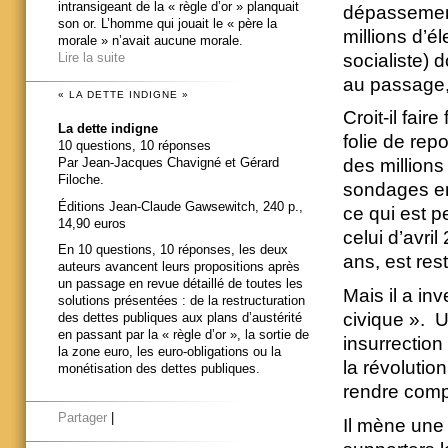
intransigeant de la « règle d’or » planquait
dépassement)
son or. L’homme qui jouait le « père la
millions d’é
morale » n’avait aucune morale.
socialiste) 
Lire la suite
au passage,
« LA DETTE INDIGNE »
Croit-il fair
La dette indigne
folie de repo
10 questions, 10 réponses
Par Jean-Jacques Chavigné et Gérard
des millions
Filoche.
sondages enr
Éditions Jean-Claude Gawsewitch, 240 p.,
ce qui est p
14,90 euros
celui d’avri
En 10 questions, 10 réponses, les deux
ans, est res
auteurs avancent leurs propositions après
un passage en revue détaillé de toutes les
Mais il a inv
solutions présentées : de la restructuration
civique ». U
des dettes publiques aux plans d’austérité
en passant par la « règle d’or », la sortie de
insurrection
la zone euro, les euro-obligations ou la
la révolution
monétisation des dettes publiques.
rendre comp
Partager
|
Il mène une p