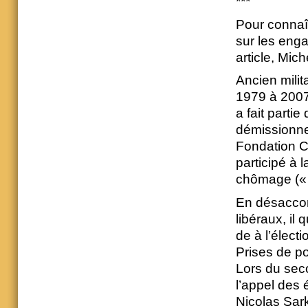
***
Pour connaît
sur les enga
article, Mic
Ancien milit
1979 à 2007 
a fait parti
démissionne
Fondation Co
participé à 
chômage (« 
En désaccord
libéraux, il
de à l’électi
Prises de po
Lors du seco
l’appel des
Nicolas Sar