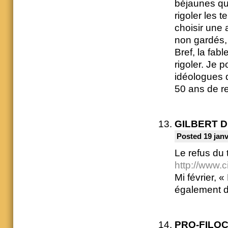
béjaunes que 
rigoler les 
choisir une 
non gardés,
Bref, la fab
rigoler. Je 
idéologues 
50 ans de re
GILBERT 
Posted 19 janv
Le refus du 
http://www.c
Mi février, «
également di
PRO-FILO