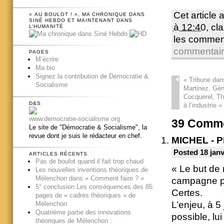
Cet article 
« AU BOULOT ! », MA CHRONIQUE DANS
SINÉ HEBDO ET MAINTENANT DANS
à 12:40
, c
L’HUMANITÉ
les commen
commentai
PAGES
M’écrire
Ma bio
Signez la contribution de Démocratie &
«
Tribune dan
Socialisme
Martinez, Gén
Cocquerel, Thi
D&S
à l’industrie »
www.democratie-socialisme.org
39
Comme
Le site de "Démocratie & Socialisme", la
revue dont je suis le rédacteur en chef.
MICHEL - 
Posted 18 janv
ARTICLES RÉCENTS
Pas de boulot quand il fait trop chaud
« Le but de
Les nouvelles inventions théoriques de
Mélenchon dans « Comment faire ? »
campagne pu
5° conclusion Les conséquences des 85
Certes.
pages de « cadres théoriques » de
L’enjeu, à 5 
Mélenchon
Quatrième partie des innovations
possible, lu
théoriques de Mélenchon :