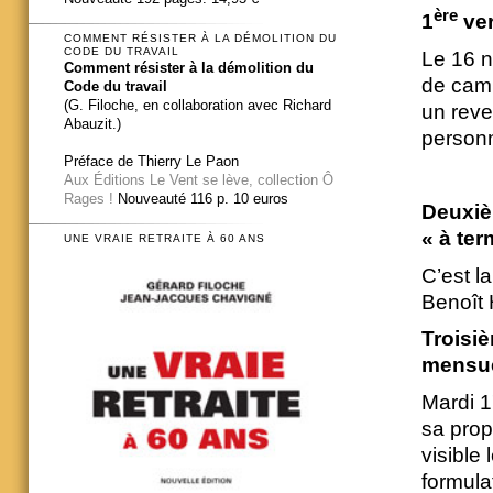
ère
1
ver
COMMENT RÉSISTER À LA DÉMOLITION DU
CODE DU TRAVAIL
Le 16 
Comment résister à la démolition du
de cam
Code du travail
(G. Filoche, en collaboration avec Richard
un reve
Abauzit.)
personn
Préface de Thierry Le Paon
Aux Éditions Le Vent se lève, collection Ô
Rages !
Nouveauté 116 p. 10 euros
Deuxiè
« à ter
UNE VRAIE RETRAITE À 60 ANS
C’est la
Benoît 
Troisi
mensue
Mardi 1
sa prop
visible 
formulat