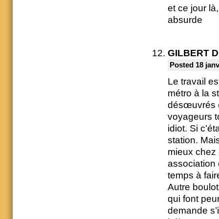
et ce jour l
absurde
GILBERT 
Posted 18 janv
Le travail es
métro à la s
désœuvrés o
voyageurs to
idiot. Si c’
station. Mai
mieux chez e
association 
temps à fair
Autre boulot
qui font peu
demande s’il