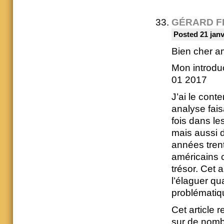
GÉRARD F
Posted 21 janv
Bien cher am
Mon introduc
01 2017
J’ai le cont
analyse fai
fois dans l
mais aussi d
années tren
américains 
trésor. Cet 
l’élaguer qu
problématiq
Cet article
sur de nomb