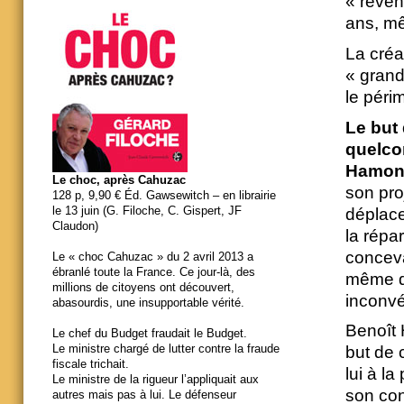
« reven
ans, mê
La créa
« grand
le périm
Le but
quelco
Hamon
Le choc, après Cahuzac
son pro
128 p, 9,90 € Éd. Gawsewitch – en librairie
le 13 juin (G. Filoche, C. Gispert, JF
déplace
Claudon)
la répa
conceva
Le « choc Cahuzac » du 2 avril 2013 a
ébranlé toute la France. Ce jour-là, des
même de
millions de citoyens ont découvert,
inconvé
abasourdis, une insupportable vérité.
Benoît 
Le chef du Budget fraudait le Budget.
Le ministre chargé de lutter contre la fraude
but de 
fiscale trichait.
lui à la
Le ministre de la rigueur l’appliquait aux
son con
autres mais pas à lui. Le défenseur