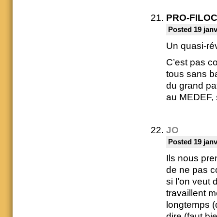
PRO-FILO
Posted 19 janv
Un quasi-ré
C’est pas co
tous sans ba
du grand pat
au MEDEF, s
JO
Posted 19 janv
Ils nous pre
de ne pas 
si l’on veut
travaillent 
longtemps (d
dire (faut bi