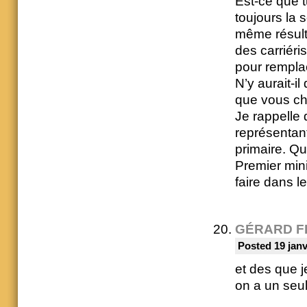
Est-ce que 
toujours la 
même résulta
des carriér
pour remplac
N’y aurait-il
que vous ch
Je rappelle 
représentant
primaire. Qu
Premier mini
faire dans l
GÉRARD F
Posted 19 janv
et des que je
on a un seul