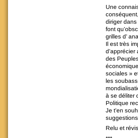
Une connais
conséquent,
diriger dans 
font qu’obsc
grilles d’ an
Il est très 
d’apprécier
des Peuples
économiques
sociales » e
les soubass
mondialisati
à se déliter 
Politique re
Je t’en souh
suggestions 
Relu et révi