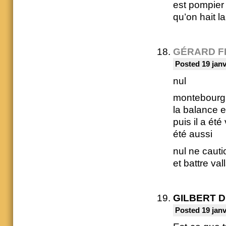
est pompier 
qu’on hait l
GÉRARD F
Posted 19 janv
nul
montebourg 
la balance e
puis il a ét
été aussi
nul ne cauti
et battre val
GILBERT 
Posted 19 janv