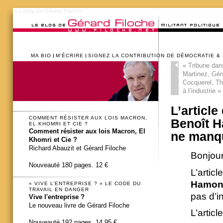
Le blog de Gérard Filoche
MA BIO
M’ÉCRIRE
SIGNEZ LA CONTRIBUTION DE DÉMOCRATIE &
«
Tribune dan
Martinez, Gén
Cocquerel, Thi
à l’industrie »
L’articl
COMMENT RÉSISTER AUX LOIS MACRON,
Benoît H
EL KHOMRI ET CIE ?
Comment résister aux lois Macron, El
ne manqu
Khomri et Cie ?
Richard Abauzit et Gérard Filoche
Bonjour
Nouveauté 180 pages. 12 €
L’artic
Hamon 
« VIVE L’ENTREPRISE ? » LE CODE DU
TRAVAIL EN DANGER
pas d’in
Vive l'entreprise ?
Le nouveau livre de Gérard Filoche
L’artic
Nouveauté 192 pages. 14,95 €