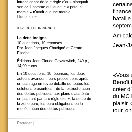
intransigeant de la « règle d’or » planquait
certain
son or. L’homme qui jouait le « père la
finance
morale » n’avait aucune morale.
Lire la suite
bataill
septem
« LA DETTE INDIGNE »
Amical
La dette indigne
10 questions, 10 réponses
Jean-J
Par Jean-Jacques Chavigné et Gérard
Filoche.
Éditions Jean-Claude Gawsewitch, 240 p.,
14,90 euros
En 10 questions, 10 réponses, les deux
«Vous s
auteurs avancent leurs propositions après
Benoît
un passage en revue détaillé de toutes les
créer d’
solutions présentées : de la restructuration
des dettes publiques aux plans d’austérité
du MC D
en passant par la « règle d’or », la sortie de
plaisir
la zone euro, les euro-obligations ou la
monétisation des dettes publiques.
tour, o
Partager
|