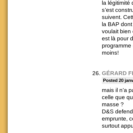
la légitimit
s’est constr
suivent. Cet
la BAP dont
voulait bie
est là pour 
programme d
moins!
GÉRARD F
Posted 20 janv
mais il n’a p
celle que q
masse ?
D&S defend
emprunte, ce
surtout appu