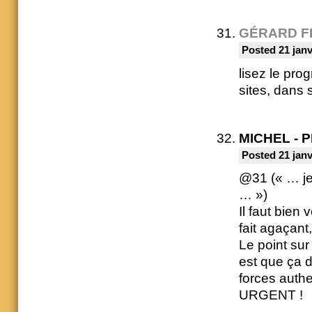
GÉRARD F
Posted 21 janv
lisez le pr
sites, dans 
MICHEL - 
Posted 21 janv
@31 (« … je 
… »)
Il faut bien
fait agaçant
Le point sur
est que ça
forces auth
URGENT !