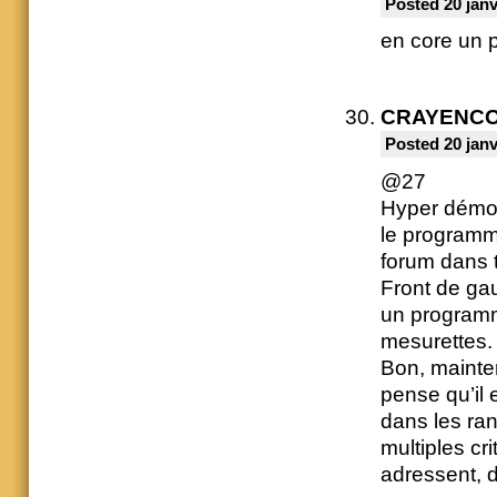
Posted 20 janv
en core un 
CRAYENC
Posted 20 janv
@27
Hyper démoc
le programme
forum dans t
Front de gau
un programm
mesurettes.
Bon, mainten
pense qu’il 
dans les ran
multiples cr
adressent, 