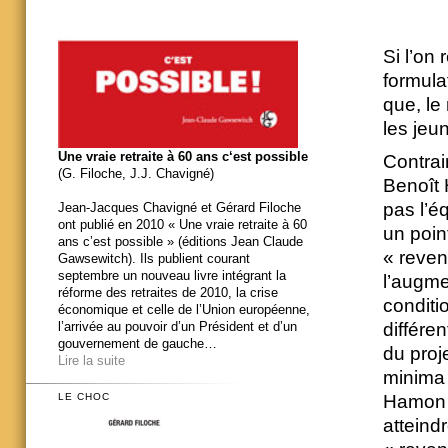
Si l’on
formulat
que, le
les jeu
Une vraie retraite à 60 ans c‘est possible
Contrai
(G. Filoche, J.J. Chavigné)
Benoît 
pas l’é
Jean-Jacques Chavigné et Gérard Filoche
ont publié en 2010 « Une vraie retraite à 60
un poin
ans c’est possible » (éditions Jean Claude
« reven
Gawsewitch). Ils publient courant
septembre un nouveau livre intégrant la
l’augme
réforme des retraites de 2010, la crise
conditi
économique et celle de l’Union européenne,
l’arrivée au pouvoir d’un Président et d’un
différen
gouvernement de gauche…
du proj
Lire la suite
minima 
LE CHOC
Hamon 
atteind