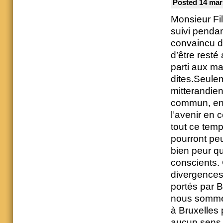
Posted 14 mar
Monsieur Fi
suivi pendant
convaincu de
d’être resté
parti aux ma
dites.Seule
mitterandie
commun, en 
l’avenir en 
tout ce tem
pourront peu
bien peur qu
conscients. 
divergences
portés par 
nous somme
à Bruxelles
aucun sens 