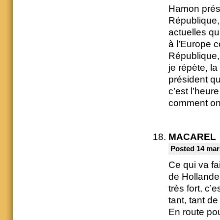
Hamon présid
République, o
actuelles q
à l’Europe 
République,
je répète, l
président qu
c’est l’heu
comment on 
MACAREL
Posted 14 mar
Ce qui va fai
de Hollande,
très fort, c’
tant, tant d
En route pou