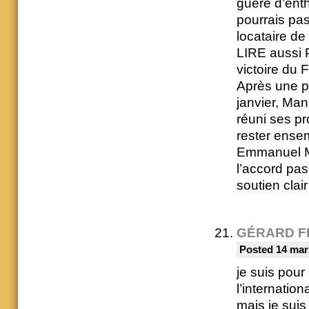
guère d’ent
pourrais pas
locataire de
LIRE aussi P
victoire du 
Après une pr
janvier, Man
réuni ses pr
rester ense
Emmanuel Ma
l’accord pa
soutien clair
GÉRARD F
Posted 14 mar
je suis pour
l’internatio
mais je sui