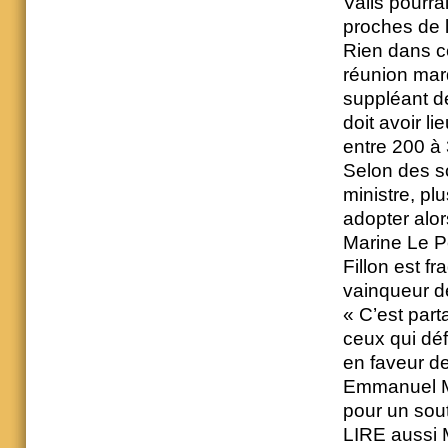
Valls pourra
proches de l
Rien dans cet
réunion mard
suppléant d
doit avoir l
entre 200 à
Selon des s
ministre, plu
adopter alo
Marine Le P
Fillon est fr
vainqueur de
« C’est part
ceux qui déf
en faveur d
Emmanuel Ma
pour un sout
LIRE aussi 