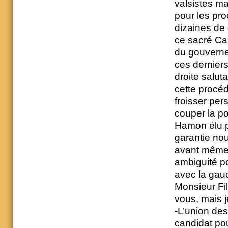
valsistes ma
pour les pro
dizaines de 
ce sacré Car
du gouverne
ces derniers
droite salut
cette procédu
froisser per
couper la po
Hamon élu p
garantie no
avant même d
ambiguité pou
avec la gau
Monsieur Fil
vous, mais j
-L’union de
candidat pour