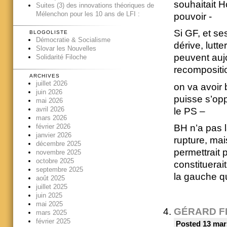
souhaitait H
Suites (3) des innovations théoriques de
Mélenchon pour les 10 ans de LFI :
pouvoir -
Si GF, et se
BLOGOLISTE
Démocratie & Socialisme
dérive, lutte
Slovar les Nouvelles
peuvent auj
Solidarité Filoche
recompositi
ARCHIVES
juillet 2026
on va avoir 
juin 2026
puisse s’opp
mai 2026
avril 2026
le PS –
mars 2026
février 2026
BH n’a pas l
janvier 2026
rupture, mai
décembre 2025
permettrait 
novembre 2025
octobre 2025
constituerai
septembre 2025
la gauche q
août 2025
juillet 2025
juin 2025
mai 2025
GÉRARD F
mars 2025
février 2025
Posted 13 mar