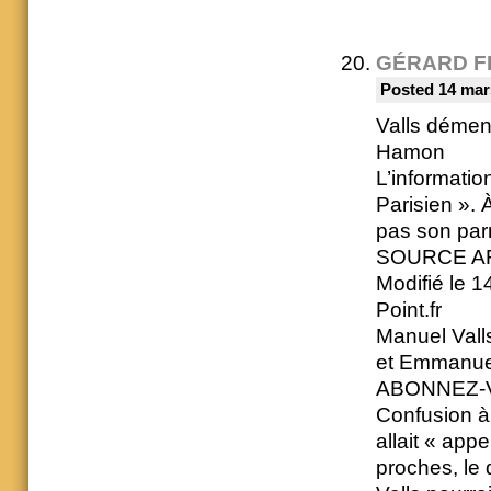
GÉRARD F
Posted 14 mar
Valls dément
Hamon
L’informatio
Parisien ». 
pas son par
SOURCE A
Modifié le 1
Point.fr
Manuel Vall
et Emmanuel
ABONNEZ-
Confusion à 
allait « app
proches, le 