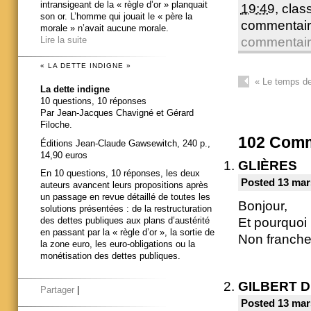
intransigeant de la « règle d’or » planquait
19:49
, cla
son or. L’homme qui jouait le « père la
commentair
morale » n’avait aucune morale.
Lire la suite
commentai
« LA DETTE INDIGNE »
«
Le temps de 
La dette indigne
10 questions, 10 réponses
Par Jean-Jacques Chavigné et Gérard
Filoche.
102
Comm
Éditions Jean-Claude Gawsewitch, 240 p.,
14,90 euros
GLIÈRES
En 10 questions, 10 réponses, les deux
Posted 13 mar
auteurs avancent leurs propositions après
un passage en revue détaillé de toutes les
Bonjour,
solutions présentées : de la restructuration
Et pourquoi
des dettes publiques aux plans d’austérité
en passant par la « règle d’or », la sortie de
Non franche
la zone euro, les euro-obligations ou la
monétisation des dettes publiques.
GILBERT 
Partager
|
Posted 13 mar