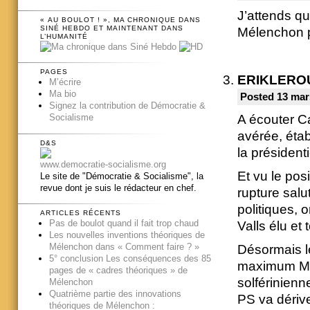
J’attends qu
« AU BOULOT ! », MA CHRONIQUE DANS
SINÉ HEBDO ET MAINTENANT DANS
Mélenchon p
L’HUMANITÉ
PAGES
ERIKLERO
M’écrire
Ma bio
Posted 13 mar
Signez la contribution de Démocratie &
Socialisme
A écouter Ca
avérée, éta
D&S
la présidenti
www.democratie-socialisme.org
Et vu le pos
Le site de "Démocratie & Socialisme", la
revue dont je suis le rédacteur en chef.
rupture salut
politiques, o
ARTICLES RÉCENTS
Pas de boulot quand il fait trop chaud
Valls élu et 
Les nouvelles inventions théoriques de
Mélenchon dans « Comment faire ? »
Désormais le
5° conclusion Les conséquences des 85
maximum Méle
pages de « cadres théoriques » de
solférinienn
Mélenchon
Quatrième partie des innovations
PS va dérive
théoriques de Mélenchon :