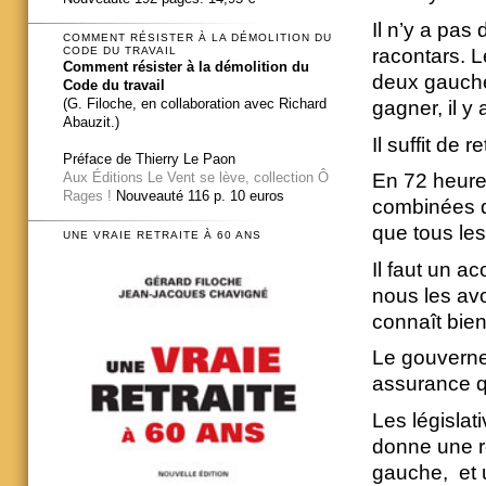
Il n’y a pas
COMMENT RÉSISTER À LA DÉMOLITION DU
racontars. L
CODE DU TRAVAIL
Comment résister à la démolition du
deux gauches 
Code du travail
(G. Filoche, en collaboration avec Richard
gagner, il y
Abauzit.)
Il suffit de 
Préface de Thierry Le Paon
Aux Éditions Le Vent se lève, collection Ô
En 72 heure
Rages !
Nouveauté 116 p. 10 euros
combinées d
que tous le
UNE VRAIE RETRAITE À 60 ANS
Il faut un a
nous les avo
connaît bien
Le gouverne
assurance q
Les législat
donne une re
gauche, et u