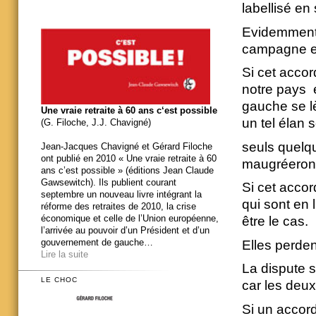
labellisé e
Evidemment l
campagne eng
Si cet accor
notre pays 
gauche se lè
Une vraie retraite à 60 ans c‘est possible
un tel élan 
(G. Filoche, J.J. Chavigné)
seuls quelqu
Jean-Jacques Chavigné et Gérard Filoche
ont publié en 2010 « Une vraie retraite à 60
maugréeront
ans c’est possible » (éditions Jean Claude
Gawsewitch). Ils publient courant
Si cet acco
septembre un nouveau livre intégrant la
qui sont en
réforme des retraites de 2010, la crise
économique et celle de l’Union européenne,
être le cas.
l’arrivée au pouvoir d’un Président et d’un
gouvernement de gauche…
Elles perden
Lire la suite
La dispute s
LE CHOC
car les deux
Si un accord