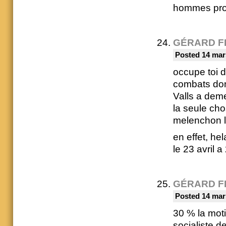
hommes prov
GÉRARD F
Posted 14 mar
occupe toi d
combats don
Valls a demen
la seule cho
melenchon l
en effet, he
le 23 avril 
GÉRARD F
Posted 14 mar
30 % la moti
socialiste d