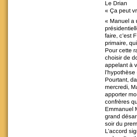
Le Drian
« Ça peut vr
« Manuel a u
présidentiel
faire, c’est
primaire, qu
Pour cette r
choisir de 
appelant à v
l’hypothèse 
Pourtant, da
mercredi, Ma
apporter mon
confrères q
Emmanuel Mac
grand désarr
soir du premi
L’accord si