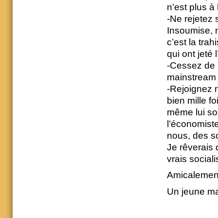
n’est plus à 
-Ne rejetez 
Insoumise, 
c’est la tra
qui ont jeté 
-Cessez de 
mainstream à
-Rejoignez no
bien mille f
même lui so
l’économiste
nous, des so
Je rêverais 
vrais social
Amicalemen
Un jeune man