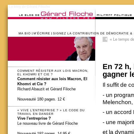
Le blog de Gérard Filoche
MA BIO
M’ÉCRIRE
SIGNEZ LA CONTRIBUTION DE DÉMOCRATIE &
«
Le temps de 
En 72 h, 
COMMENT RÉSISTER AUX LOIS MACRON,
gagner l
EL KHOMRI ET CIE ?
Comment résister aux lois Macron, El
Il suffit de
Khomri et Cie ?
Richard Abauzit et Gérard Filoche
- un progr
Nouveauté 180 pages. 12 €
Melenchon,
« VIVE L’ENTREPRISE ? » LE CODE DU
- un accord
TRAVAIL EN DANGER
Vive l'entreprise ?
- une majori
Le nouveau livre de Gérard Filoche
et la dynami
Nouveauté 192 pages. 14,95 €