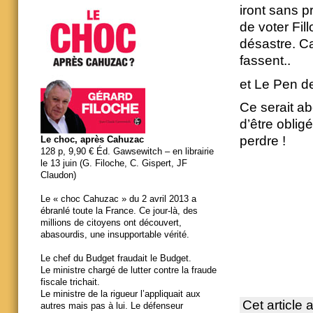
iront sans p
de voter Fil
désastre. Ca
fassent..
et Le Pen de
Ce serait a
d’être oblig
perdre !
Le choc, après Cahuzac
128 p, 9,90 € Éd. Gawsewitch – en librairie
le 13 juin (G. Filoche, C. Gispert, JF
Claudon)
Le « choc Cahuzac » du 2 avril 2013 a
ébranlé toute la France. Ce jour-là, des
millions de citoyens ont découvert,
abasourdis, une insupportable vérité.
Le chef du Budget fraudait le Budget.
Le ministre chargé de lutter contre la fraude
fiscale trichait.
Le ministre de la rigueur l’appliquait aux
Cet article 
autres mais pas à lui. Le défenseur